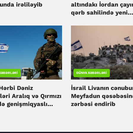
unda irəliləyib
altındakı İordan çayı
qərb sahilində yeni
basqınlar həyata keç
XƏBƏRLƏRI
DÜNYA XƏBƏRLƏRI
 Hərbi Dəniz
İsrail Livanın cənub
əri Aralıq və Qırmızı
Meyfadun qəsəbəsin
də genişmiqyaslı
zərbəsi endirib
keçirib