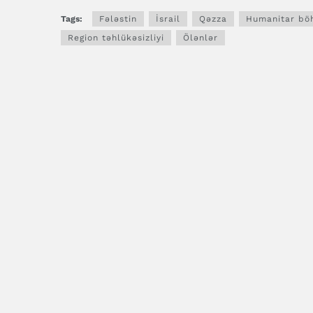
Tags:
Fələstin
İsrail
Qəzza
Humanitar bö
Region təhlükəsizliyi
Ölənlər