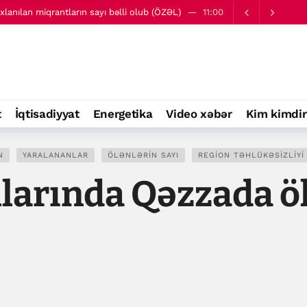
axlanılan miqrantların sayı bəlli olub (ÖZƏL)
11:00
iyyətdə ilk günü iki güclü hücum baş verib
12:03
t
İqtisadiyyat
Energetika
Video xəbər
Kim kimdir
N
YARALANANLAR
ÖLƏNLƏRIN SAYI
REGION TƏHLÜKƏSIZLIYI
larında Qəzzada öl