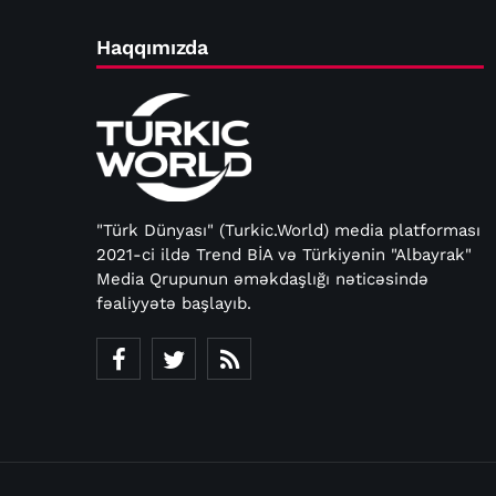
Haqqımızda
"Türk Dünyası" (Turkic.World) media platforması
2021-ci ildə Trend BİA və Türkiyənin "Albayrak"
Media Qrupunun əməkdaşlığı nəticəsində
fəaliyyətə başlayıb.