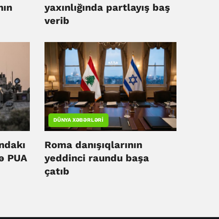
nın
yaxınlığında partlayış baş
verib
irib
DÜNYA XƏBƏRLƏRI
undakı
Roma danışıqlarının
ə PUA
yeddinci raundu başa
çatıb