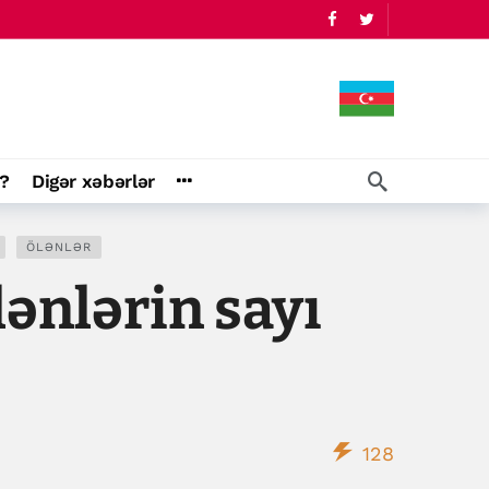
?
Digər xəbərlər
ÖLƏNLƏR
ənlərin sayı
128