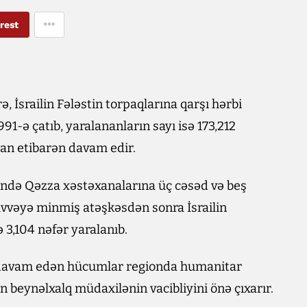
rest
 İsrailin Fələstin torpaqlarına qarşı hərbi
91-ə çatıb, yaralananların sayı isə 173,212
dan etibarən davam edir.
zində Qəzza xəstəxanalarına üç cəsəd və beş
qüvvəyə minmiş atəşkəsdən sonra İsrailin
 3,104 nəfər yaralanıb.
i, davam edən hücumlar regionda humanitar
n beynəlxalq müdaxilənin vacibliyini önə çıxarır.