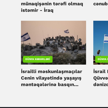
münaqişənin tərəfi olmaq
cənub
istəmir - İraq
DÜNYA XƏBƏRLƏRI
DÜNYA 
İsrailli məskunlaşmaçılar
İsrail
Cenin vilayətində yaşayış
Qüvvəl
məntəqələrinə basqın
dəniz
ediblər
təlim 