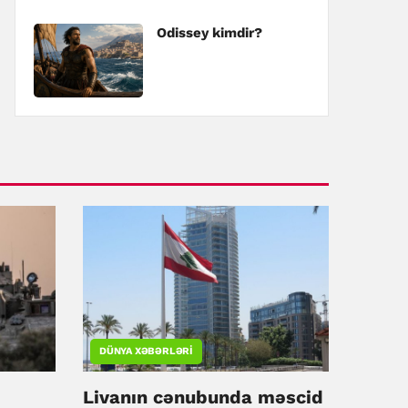
Odissey kimdir?
DÜNYA XƏBƏRLƏRI
Livanın cənubunda məscid