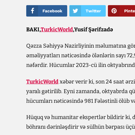
Facebook
Twitter
Pinte
BAKI,
TurkicWorld
,Yusif Şərifzadə
Qəzza Səhiyyə Nazirliyinin məlumatına görə,
əməliyyatları nəticəsində ölənlərin sayı 72,9
nəfərdir. Hücumlar 2023-cü ilin oktyabrın
TurkicWorld
xəbər verir ki, son 24 saat ər
yaralı gətirilib. Eyni zamanda, oktyabrda 
hücumları nəticəsində 981 Fələstinli ölüb və
Hüquq və humanitar ekspertlər bildirir k
böhranı dərinləşdirir və sülhün bərpası üçü