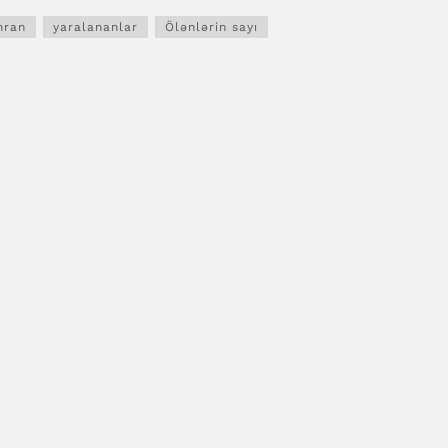
hran
yaralananlar
Ölənlərin sayı