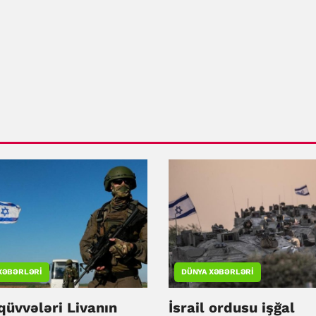
XƏBƏRLƏRI
DÜNYA XƏBƏRLƏRI
 qüvvələri Livanın
İsrail ordusu işğal