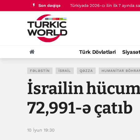
Son dəqiqə
Türkiyədə 2026-cı ilin ilk 7 ayında s
Kolumbiyada yeni prezidentin hakim
Türk Dövlətləri
Siyasə
FƏLƏSTIN
İSRAIL
QƏZZA
HUMANITAR BÖHRA
İsrailin hücum
72,991-ə çatıb
10 İyun 19:30