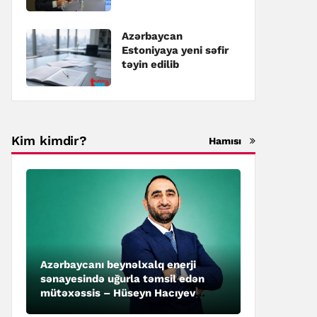
təyin edilib
Azərbaycan
Estoniyaya yeni səfir
təyin edilib
Kim kimdir?
Hamısı
Azərbaycanı beynəlxalq enerji
sənayesində uğurla təmsil edən
mütəxəssis – Hüseyn Hacıyev
kimdir?