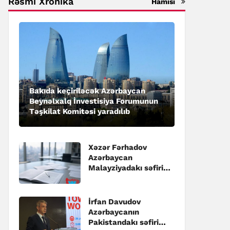
Rəsmi Xronika
Hamısı
Bakıda keçiriləcək Azərbaycan
Beynəlxalq İnvestisiya Forumunun
Təşkilat Komitəsi yaradılıb
Xəzər Fərhadov
Azərbaycan
Malayziyadakı səfiri
təyin edilib
İrfan Davudov
Azərbaycanın
Pakistandakı səfiri