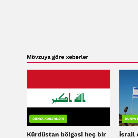
Mövzuya görə xəbərlər
DÜNYA XƏBƏRLƏRI
DÜNYA 
Kürdüstan bölgəsi heç bir
İsrail