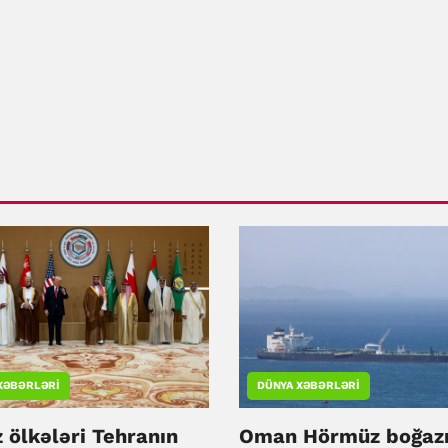
XƏBƏRLƏRI
DÜNYA XƏBƏRLƏRI
 ölkələri Tehranın
Oman Hörmüz boğaz