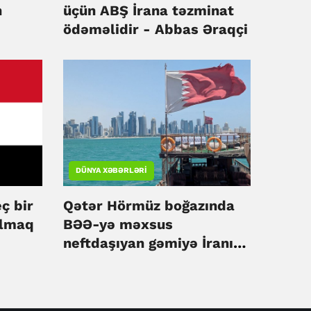
n
üçün ABŞ İrana təzminat
ödəməlidir - Abbas Əraqçi
DÜNYA XƏBƏRLƏRI
ç bir
Qətər Hörmüz boğazında
olmaq
BƏƏ-yə məxsus
neftdaşıyan gəmiyə İranın
hücumunu pisləyib