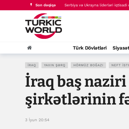
Son dəqiqə
Serbiya və Ukrayna liderləri iqtisadi
ABŞ-nin müharibəni davam etdirmək 
Türk Dövlətləri
Siyasə
İRAQ
YAXIN ŞƏRQ
HÖRMÜZ BOĞAZI
NEFT IST
İraq baş nazir
şirkətlərinin 
3 İyun 20:54