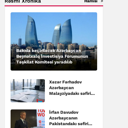
Rəsmi Xronika
Hamısı
Bakıda keçiriləcək Azərbaycan
Beynəlxalq İnvestisiya Forumunun
Təşkilat Komitəsi yaradılıb
Xəzər Fərhadov
Azərbaycan
Malayziyadakı səfiri
təyin edilib
İrfan Davudov
Azərbaycanın
Pakistandakı səfiri