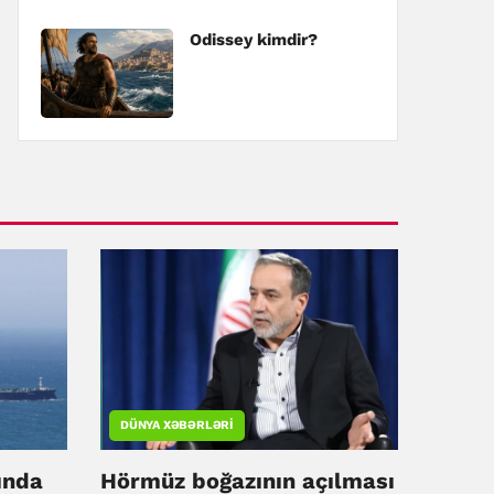
Odissey kimdir?
DÜNYA XƏBƏRLƏRI
ında
Hörmüz boğazının açılması