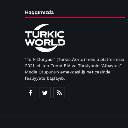
Haqqımızda
"Türk Dünyası" (Turkic.World) media platforması
2021-ci ildə Trend BİA və Türkiyənin "Albayrak"
Media Qrupunun əməkdaşlığı nəticəsində
fəaliyyətə başlayıb.