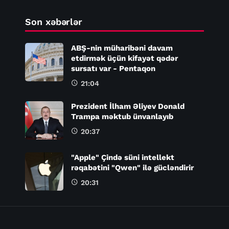
Son xəbərlər
ABŞ-nin müharibəni davam
etdirmək üçün kifayət qədər
sursatı var - Pentaqon
21:04
Prezident İlham Əliyev Donald
Trampa məktub ünvanlayıb
20:37
"Apple" Çində süni intellekt
rəqabətini "Qwen" ilə gücləndirir
20:31