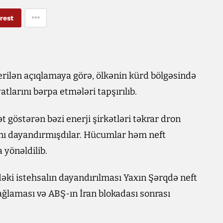
rest
 verilən açıqlamaya görə, ölkənin kürd bölgəsində
atlarını bərpa etmələri tapşırılıb.
ət göstərən bəzi enerji şirkətləri təkrar dron
ını dayandırmışdılar. Hücumlar həm neft
 yönəldilib.
əki istehsalın dayandırılması Yaxın Şərqdə neft
ağlaması və ABŞ-ın İran blokadası sonrası