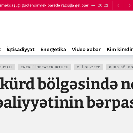
 əməkdaşlığı gücləndirmək barədə razılığa gəliblər
20:22
üçün kifayət qədər sursatı var - Pentaqon
21:04
t
İqtisadiyyat
Energetika
Video xəbər
Kim kimdir
EHSALI
ENERJI INFRASTRUKTURU
ƏLI ƏL-ZEYD
KÜRD BÖLGƏ
i kürd bölgəsində n
fəaliyyətinin bərpa