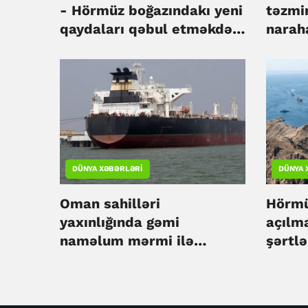
- Hörmüz boğazındakı yeni
təzmi
qaydaları qəbul etməkdən
narah
başqa yol yoxdur
DÜNYA XƏBƏRLƏRI
DÜNYA 
Oman sahilləri
Hörmü
yaxınlığında gəmi
açılma
naməlum mərmi ilə
şərtlə
vurulub