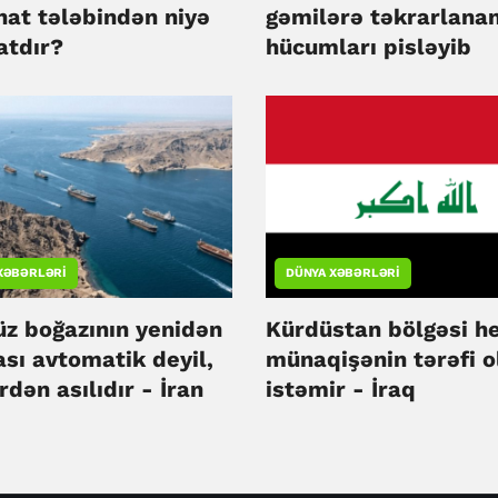
nat tələbindən niyə
gəmilərə təkrarlana
atdır?
hücumları pisləyib
XƏBƏRLƏRI
DÜNYA XƏBƏRLƏRI
z boğazının yenidən
Kürdüstan bölgəsi he
sı avtomatik deyil,
münaqişənin tərəfi 
rdən asılıdır - İran
istəmir - İraq