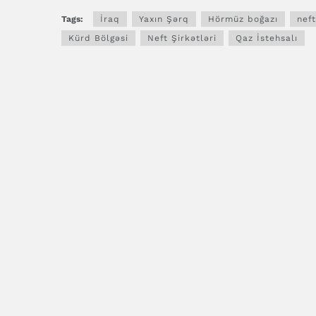
Tags:
İraq
Yaxın Şərq
Hörmüz boğazı
neft
Kürd Bölgəsi
Neft Şirkətləri
Qaz İstehsalı