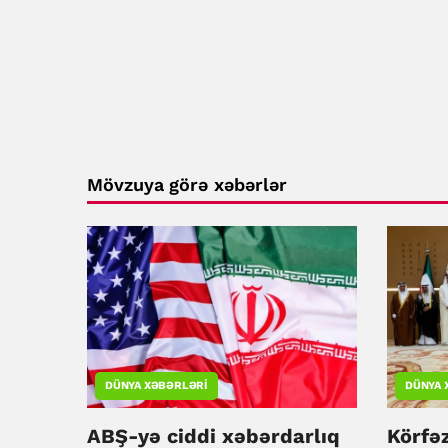
Mövzuya görə xəbərlər
DÜNYA XƏBƏRLƏRI
DÜNYA 
ABŞ-yə ciddi xəbərdarlıq
Körfəz