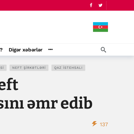
?
Digər xəbərlər
SI
NEFT ŞIRKƏTLƏRI
QAZ İSTEHSALI
eft
sını əmr edib
137