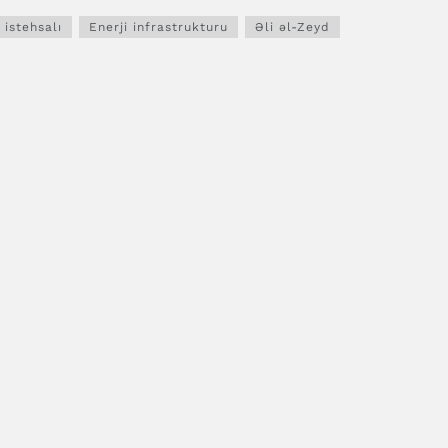
 istehsalı
Enerji infrastrukturu
Əli əl-Zeyd