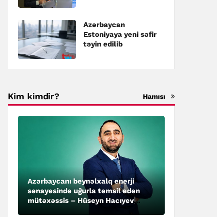
təyin edilib
Azərbaycan
Estoniyaya yeni səfir
təyin edilib
Kim kimdir?
Hamısı
Azərbaycanı beynəlxalq enerji
sənayesində uğurla təmsil edən
mütəxəssis – Hüseyn Hacıyev
kimdir?