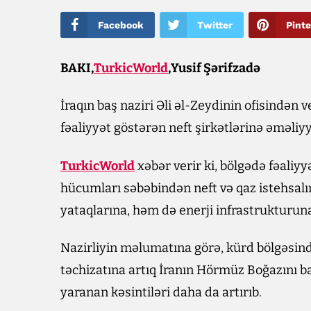
Facebook
Twitter
Pinte
BAKI,
TurkicWorld
,Yusif Şərifzadə
İraqın baş naziri Əli əl-Zeydinin ofisindən
fəaliyyət göstərən neft şirkətlərinə əməliyy
TurkicWorld
xəbər verir ki, bölgədə fəaliyy
hücumları səbəbindən neft və qaz istehsal
yataqlarına, həm də enerji infrastrukturuna
Nazirliyin məlumatına görə, kürd bölgəsind
təchizatına artıq İranın Hörmüz Boğazını b
yaranan kəsintiləri daha da artırıb.