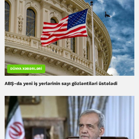
DÜNYA XƏBƏRLƏRI
ABŞ-da yeni iş yerlərinin sayı gözləntiləri üstələdi