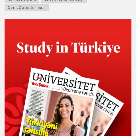
DənizQarşıdurması