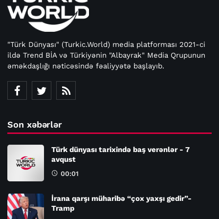
"Türk Dünyası" (Turkic.World) media platforması 2021-ci
ildə Trend BİA və Türkiyənin "Albayrak" Media Qrupunun
əməkdaşlığı nəticəsində fəaliyyətə başlayıb.
Son xəbərlər
Türk dünyası tarixində baş verənlər - 7
avqust
00:01
İrana qarşı müharibə “çox yaxşı gedir”-
Tramp