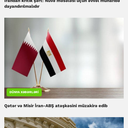
İrandan kritik şərt: Nüvə məsələsi üçün əvvəl müharibə
dayandırılmalıdır
DÜNYA XƏBƏRLƏRI
Qətər və Misir İran-ABŞ atəşkəsini müzakirə edib