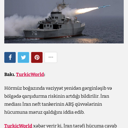
Bakı.
TurkicWorld
:
Hörmüz boğazında vəziyyət yenidən gərginləşib və
bölgədə qarşıdurma riskinin artdığı bildirilir. İran
mediası İran neft tankerinin ABŞ qüvvələrinin
hücumuna məruz qaldığını iddia edib.
TurkicWorld
xəbər verir ki, İran tərəfi hücuma cavab