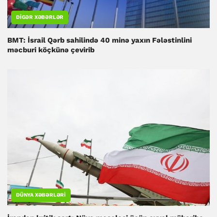
DIGƏR XƏBƏRLƏR
BMT: İsrail Qərb sahilində 40 minə yaxın Fələstinlini
məcburi köçkünə çevirib
DÜNYA XƏBƏRLƏRI