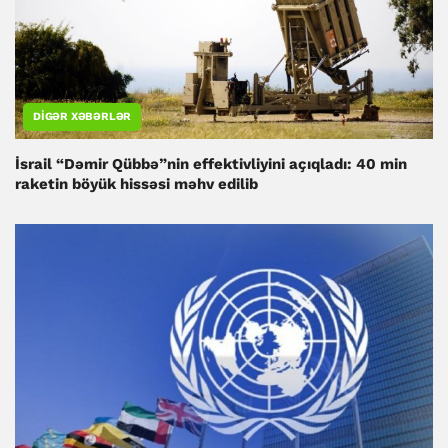
DIGƏR XƏBƏRLƏR
İsrail “Dəmir Qübbə”nin effektivliyini açıqladı: 40 min
raketin böyük hissəsi məhv edilib