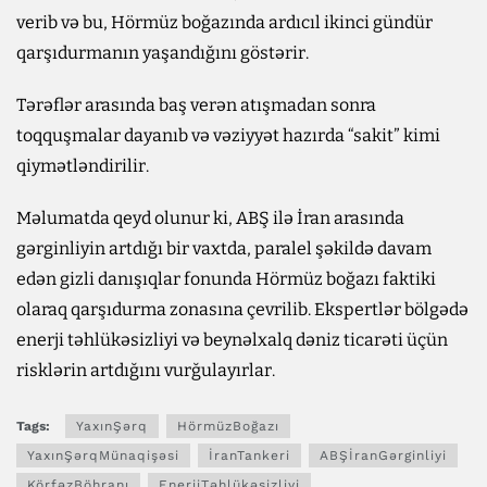
verib və bu, Hörmüz boğazında ardıcıl ikinci gündür
qarşıdurmanın yaşandığını göstərir.
Tərəflər arasında baş verən atışmadan sonra
toqquşmalar dayanıb və vəziyyət hazırda “sakit” kimi
qiymətləndirilir.
Məlumatda qeyd olunur ki, ABŞ ilə İran arasında
gərginliyin artdığı bir vaxtda, paralel şəkildə davam
edən gizli danışıqlar fonunda Hörmüz boğazı faktiki
olaraq qarşıdurma zonasına çevrilib. Ekspertlər bölgədə
enerji təhlükəsizliyi və beynəlxalq dəniz ticarəti üçün
risklərin artdığını vurğulayırlar.
Tags:
YaxınŞərq
HörmüzBoğazı
YaxınŞərqMünaqişəsi
İranTankeri
ABŞİranGərginliyi
KörfəzBöhranı
EnerjiTəhlükəsizliyi