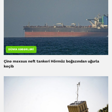
DÜNYA XƏBƏRLƏRI
Çinə məxsus neft tankeri Hörmüz boğazından uğurla
keçib