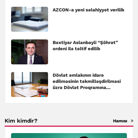
AZCON-a yeni səlahiyyət verilib
Bəxtiyar Aslanbəyli “Şöhrət”
ordeni ilə təltif edilib
Dövlət əmlakının idarə
edilməsinin təkmilləşdirilməsi
üzrə Dövlət Proqramına
dəyişiklik edilib
Kim kimdir?
Hamısı