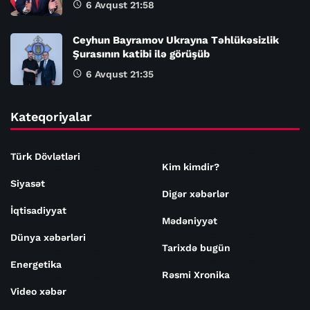
6 Avqust 21:58
Ceyhun Bayramov Ukrayna Təhlükəsizlik
Şurasının katibi ilə görüşüb
6 Avqust 21:35
Kateqoriyalar
Türk Dövlətləri
Kim kimdir?
Siyasət
Digər xəbərlər
İqtisadiyyat
Mədəniyyət
Dünya xəbərləri
Tarixdə bugün
Energetika
Rəsmi Xronika
Video xəbər