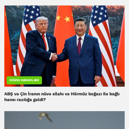
DÜNYA XƏBƏRLƏRI
ABŞ və Çin İranın nüvə silahı və Hörmüz boğazı ilə bağlı
hansı razılığa gəldi?