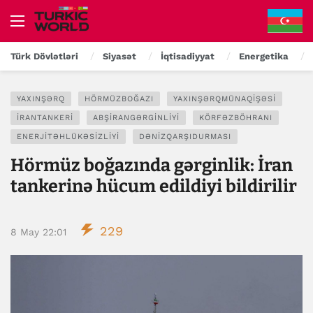
Türk Dövlətləri
Siyasət
İqtisadiyyat
Energetika
YAXINŞƏRQ
HÖRMÜZBOĞAZI
YAXINŞƏRQMÜNAQIŞƏSI
İRANTANKERI
ABŞİRANGƏRGINLIYI
KÖRFƏZBÖHRANI
ENERJITƏHLÜKƏSIZLIYI
DƏNIZQARŞIDURMASI
Hörmüz boğazında gərginlik: İran
tankerinə hücum edildiyi bildirilir
229
8 May 22:01