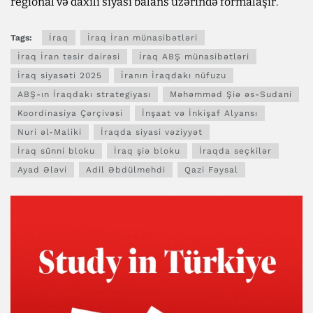
regional və daxili siyasi balans üzərində formalaşır.
Tags:
İraq
İraq İran münasibətləri
İraq İran təsir dairəsi
İraq ABŞ münasibətləri
İraq siyasəti 2025
İranın İraqdakı nüfuzu
ABŞ-ın İraqdakı strategiyası
Məhəmməd Şiə əs-Sudani
Koordinasiya Çərçivəsi
İnşaat və İnkişaf Alyansı
Nuri əl-Maliki
İraqda siyasi vəziyyət
İraq sünni bloku
İraq şiə bloku
İraqda seçkilər
Ayad Ələvi
Adil Əbdülmehdi
Qazi Fəysal