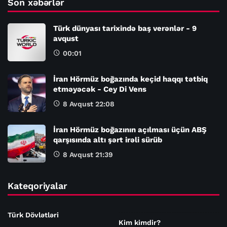
Son xəbərlər
Türk dünyası tarixində baş verənlər - 9
avqust
00:01
İran Hörmüz boğazında keçid haqqı tətbiq
etməyəcək - Cey Di Vens
8 Avqust 22:08
İran Hörmüz boğazının açılması üçün ABŞ
qarşısında altı şərt irəli sürüb
8 Avqust 21:39
Kateqoriyalar
Türk Dövlətləri
Kim kimdir?