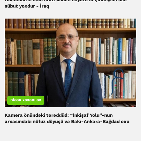
sübut yoxdur - İraq
DIGƏR XƏBƏRLƏR
Kamera önündəki tərəddüd: “İnkişaf Yolu”-nun
arxasındakı nüfuz döyüşü və Bakı-Ankara-Bağdad oxu