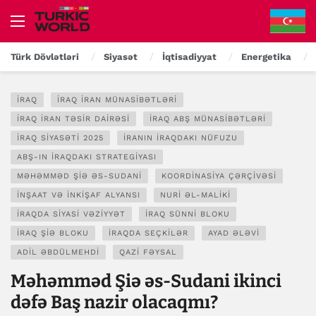
Türk Dövlətləri
Siyasət
İqtisadiyyat
Energetika
İRAQ
İRAQ İRAN MÜNASIBƏTLƏRI
İRAQ İRAN TƏSIR DAIRƏSI
İRAQ ABŞ MÜNASIBƏTLƏRI
İRAQ SIYASƏTI 2025
İRANIN İRAQDAKI NÜFUZU
ABŞ-IN İRAQDAKI STRATEGIYASI
MƏHƏMMƏD ŞIƏ ƏS-SUDANI
KOORDINASIYA ÇƏRÇIVƏSI
İNŞAAT VƏ İNKIŞAF ALYANSI
NURI ƏL-MALIKI
İRAQDA SIYASI VƏZIYYƏT
İRAQ SÜNNI BLOKU
İRAQ ŞIƏ BLOKU
İRAQDA SEÇKILƏR
AYAD ƏLƏVI
ADIL ƏBDÜLMEHDI
QAZI FƏYSAL
Məhəmməd Şiə əs-Sudani ikinci
dəfə Baş nazir olacaqmı?