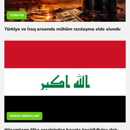
TÜRKIYƏ
Türkiyə və İraq arasında mühüm razılaşma əldə olundu
DÜNYA XƏBƏRLƏRI
Hücumların ölkə ərazisindən həyata keçirildiyinə dair