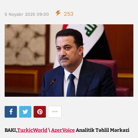
253
5 Noyabr 2025 09:00
BAKI,
TurkicWorld
\
AzerVoice
Analitik Təhlil Mərkəzi