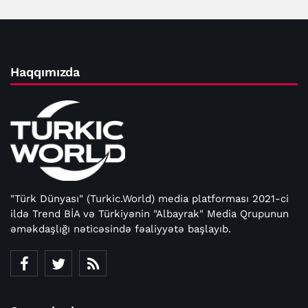
Haqqımızda
"Türk Dünyası" (Turkic.World) media platforması 2021-ci
ildə Trend BİA və Türkiyənin "Albayrak" Media Qrupunun
əməkdaşlığı nəticəsində fəaliyyətə başlayıb.