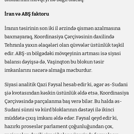
İran və ABŞ faktoru
İranın təsirinin son iki il ərzində qismən azalmasına
baxmayaraq, Koordinasiya Çərçivəsinin daxilində
Tehranla yaxın əlaqələri olan qüvvələr üstünlük təşkil
edir. ABŞ-ın bölgədəki mövqeyinin artması isə siyasi
balansı dəyişsə də, Vaşinqton bu blokun təsir
imkanlarını nəzərə almağa məcburdur.
Siyasi analitik Qazi Fəysal hesab edir ki, əgər əs-Sudani
şiə kvotasından kəskin üstünlük əldə etsə, Koordinasiya
Çərçivəsində parçalanma baş verə bilər. Bu halda əs-
Sudani sünni və kürd bloklarının dəstəyi ilə ikinci
müddətə çıxış imkanı əldə edər. Fəysal qeyd edir ki,
hazırkı proseslər parlament çoğunluğundan çox,