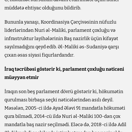
müddətə ehtiyac olduğunu bildirib.
Bununla yanaşı, Koordinasiya Çərçivəsinin nüfuzlu
liderlərindən Nuri əl-Maliki, parlament çoxluğu və
infrastruktur layihələrinin Baş nazirlik üçün kifayət
sayılmadığını qeyd edib. Əl-Maliki əs-Sudaniyə qarşı
çıxan əsas siyasi fiqurlardandır.
İraq təcrübəsi göstərir ki, parlament çoxluğu nəticəni
müəyyən etmir
İraqın son beş parlament dövrü göstərir ki, hökumətin
qurulması birbaşa seçki nəticələrindən asılı deyil.
Məsələn, 2005-ci ildə Ayad Ələvi 91 mandatla hökuməti
qura bilmədi, 2014-cü ildə Nuri əl-Maliki 100-dən çox
mandatla baş nazir seçilmədi. Eləcə də, 2018-ci ildə Adil