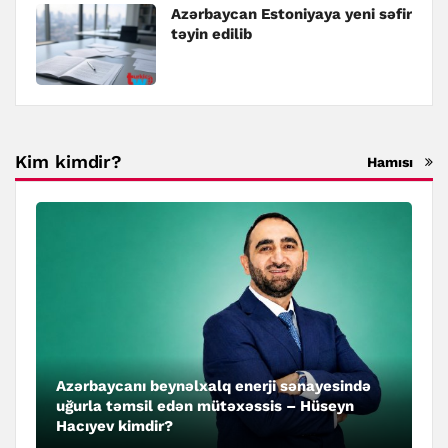
Azərbaycan Estoniyaya yeni səfir
təyin edilib
Kim kimdir?
Hamısı
Azərbaycanı beynəlxalq enerji sənayesində
uğurla təmsil edən mütəxəssis – Hüseyn
Hacıyev kimdir?