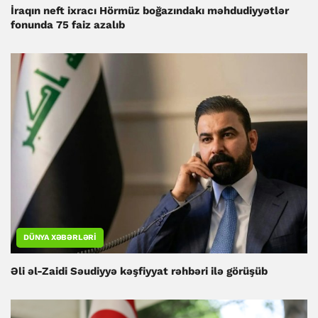
İraqın neft ixracı Hörmüz boğazındakı məhdudiyyətlər
fonunda 75 faiz azalıb
DÜNYA XƏBƏRLƏRI
Əli əl-Zaidi Səudiyyə kəşfiyyat rəhbəri ilə görüşüb