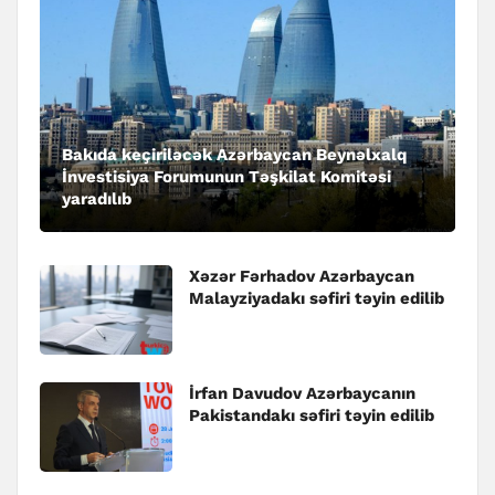
Bakıda keçiriləcək Azərbaycan Beynəlxalq
İnvestisiya Forumunun Təşkilat Komitəsi
yaradılıb
Xəzər Fərhadov Azərbaycan
Malayziyadakı səfiri təyin edilib
İrfan Davudov Azərbaycanın
Pakistandakı səfiri təyin edilib