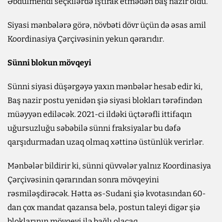
Əbdülmehdi seçkilərdə iştirak etmədən baş nazir oldu.
Siyasi mənbələrə görə, növbəti dövr üçün də əsas amil
Koordinasiya Çərçivəsinin yekun qərarıdır.
Sünni blokun mövqeyi
Sünni siyasi düşərgəyə yaxın mənbələr hesab edir ki,
Baş nazir postu yenidən şiə siyasi blokları tərəfindən
müəyyən ediləcək. 2021-ci ildəki üçtərəfli ittifaqın
uğursuzluğu səbəbilə sünni fraksiyalar bu dəfə
qarşıdurmadan uzaq olmaq xəttinə üstünlük verirlər.
Mənbələr bildirir ki, sünni qüvvələr yalnız Koordinasiya
Çərçivəsinin qərarından sonra mövqeyini
rəsmiləşdirəcək. Hətta əs-Sudani şiə kvotasından 60-
dan çox mandat qazansa belə, postun taleyi digər şiə
bloklarının mövqeyi ilə bağlı olacaq.