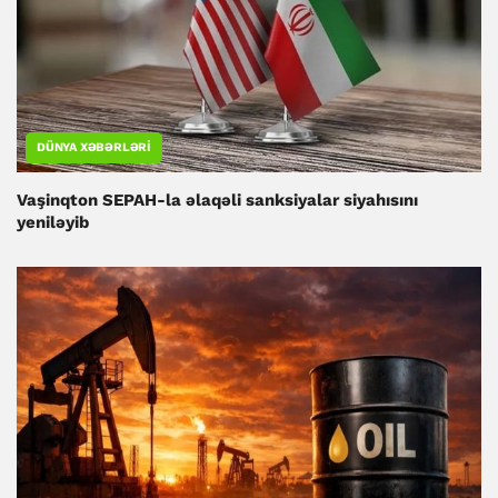
DÜNYA XƏBƏRLƏRI
Vaşinqton SEPAH-la əlaqəli sanksiyalar siyahısını
yeniləyib