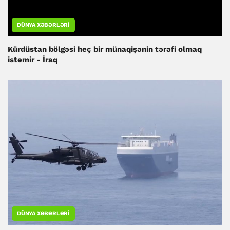
DÜNYA XƏBƏRLƏRI
Kürdüstan bölgəsi heç bir münaqişənin tərəfi olmaq
istəmir - İraq
DÜNYA XƏBƏRLƏRI