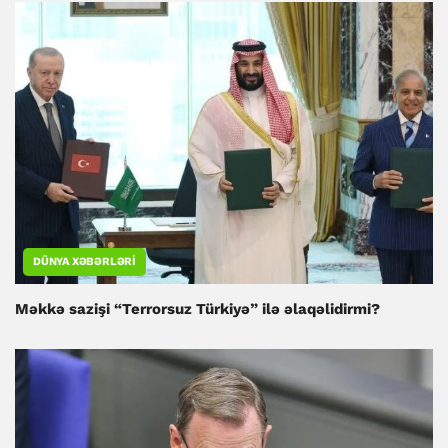
DÜNYA XƏBƏRLƏRI
Məkkə sazişi “Terrorsuz Türkiyə” ilə əlaqəlidirmi?