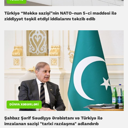
Türkiyə “Məkkə sazişi”nin NATO-nun 5-ci maddəsi ilə
ziddiyyət təşkil etdiyi iddialarını təkzib edib
DÜNYA XƏBƏRLƏRI
Şahbaz Şərif Səudiyyə Ərəbistanı və Türkiyə ilə
imzalanan sazişi "tarixi razılaşma" adlandırıb