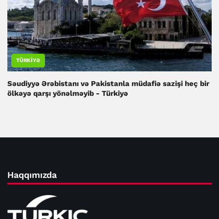
TÜRKIYƏ
Səudiyyə Ərəbistanı və Pakistanla müdafiə sazişi heç bir
ölkəyə qarşı yönəlməyib - Türkiyə
Haqqımızda