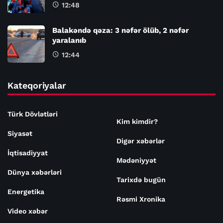
12:48
Balakəndə qəza: 3 nəfər ölüb, 2 nəfər
yaralanıb
12:44
Kateqoriyalar
Türk Dövlətləri
Kim kimdir?
Siyasət
Digər xəbərlər
İqtisadiyyat
Mədəniyyət
Dünya xəbərləri
Tarixdə bugün
Energetika
Rəsmi Xronika
Video xəbər