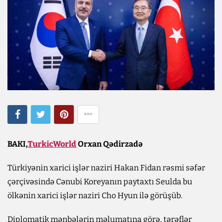
BAKI,
TurkicWorld
Orxan Qədirzadə
Türkiyənin xarici işlər naziri Hakan Fidan rəsmi səfər
çərçivəsində Cənubi Koreyanın paytaxtı Seulda bu
ölkənin xarici işlər naziri Cho Hyun ilə görüşüb.
Diplomatik mənbələrin məlumatına görə, tərəflər