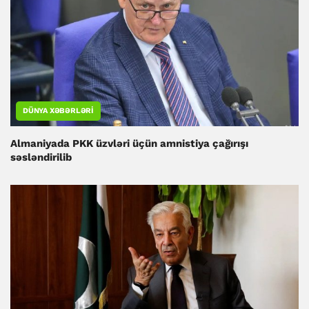
DÜNYA XƏBƏRLƏRI
Almaniyada PKK üzvləri üçün amnistiya çağırışı
səsləndirilib