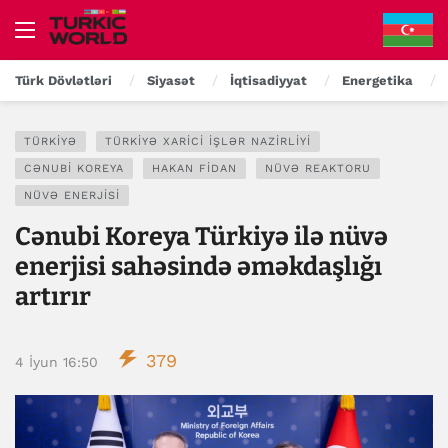
Türk Dövlətləri
Siyasət
İqtisadiyyat
Energetika
TÜRKIYƏ
TÜRKIYƏ XARICI IŞLƏR NAZIRLIYI
CƏNUBI KOREYA
HAKAN FIDAN
NÜVƏ REAKTORU
NÜVƏ ENERJISI
Cənubi Koreya Türkiyə ilə nüvə
enerjisi sahəsində əməkdaşlığı
artırır
379
4 İyun 16:50