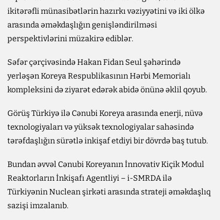
ikitərəfli münasibətlərin hazırkı vəziyyətini və iki ölkə
arasında əməkdaşlığın genişləndirilməsi
perspektivlərini müzakirə ediblər.
Səfər çərçivəsində Hakan Fidan Seul şəhərində
yerləşən Koreya Respublikasının Hərbi Memorialı
kompleksini də ziyarət edərək abidə önünə əklil qoyub.
Görüş Türkiyə ilə Cənubi Koreya arasında enerji, nüvə
texnologiyaları və yüksək texnologiyalar sahəsində
tərəfdaşlığın sürətlə inkişaf etdiyi bir dövrdə baş tutub.
Bundan əvvəl Cənubi Koreyanın İnnovativ Kiçik Modul
Reaktorların İnkişafı Agentliyi – i-SMRDA ilə
Türkiyənin Nuclean şirkəti arasında strateji əməkdaşlıq
sazişi imzalanıb.