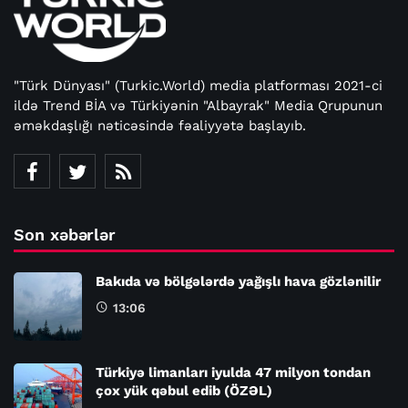
"Türk Dünyası" (Turkic.World) media platforması 2021-ci
ildə Trend BİA və Türkiyənin "Albayrak" Media Qrupunun
əməkdaşlığı nəticəsində fəaliyyətə başlayıb.
Son xəbərlər
Bakıda və bölgələrdə yağışlı hava gözlənilir
13:06
Türkiyə limanları iyulda 47 milyon tondan
çox yük qəbul edib (ÖZƏL)