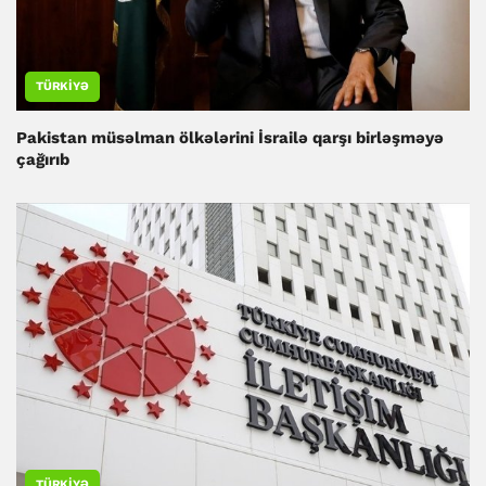
TÜRKIYƏ
Pakistan müsəlman ölkələrini İsrailə qarşı birləşməyə
çağırıb
TÜRKIYƏ