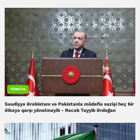
TÜRKIYƏ
Səudiyyə Ərəbistanı və Pakistanla müdafiə sazişi heç bir
ölkəyə qarşı yönəlməyib - Rəcəb Tayyib Ərdoğan