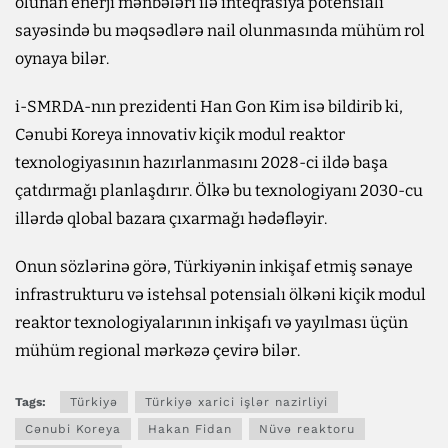
olunan enerji mənbələri ilə inteqrasiya potensialı
sayəsində bu məqsədlərə nail olunmasında mühüm rol
oynaya bilər.
i-SMRDA-nın prezidenti Han Gon Kim isə bildirib ki,
Cənubi Koreya innovativ kiçik modul reaktor
texnologiyasının hazırlanmasını 2028-ci ildə başa
çatdırmağı planlaşdırır. Ölkə bu texnologiyanı 2030-cu
illərdə qlobal bazara çıxarmağı hədəfləyir.
Onun sözlərinə görə, Türkiyənin inkişaf etmiş sənaye
infrastrukturu və istehsal potensialı ölkəni kiçik modul
reaktor texnologiyalarının inkişafı və yayılması üçün
mühüm regional mərkəzə çevirə bilər.
Tags:
Türkiyə
Türkiyə xarici işlər nazirliyi
Cənubi Koreya
Hakan Fidan
Nüvə reaktoru