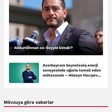
Abdurrahman əs-Seyyid kimdir?
Azərbaycanı beynəlxalq enerji
sənayesində uğurla təmsil edən
mütəxəssis – Hüseyn Hacıyev
kimdir?
Mövzuya görə xəbərlər