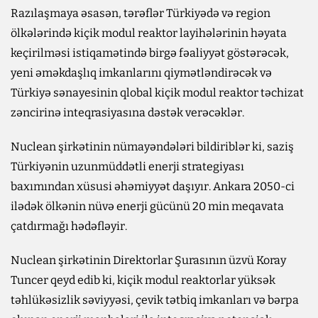
Razılaşmaya əsasən, tərəflər Türkiyədə və region
ölkələrində kiçik modul reaktor layihələrinin həyata
keçirilməsi istiqamətində birgə fəaliyyət göstərəcək,
yeni əməkdaşlıq imkanlarını qiymətləndirəcək və
Türkiyə sənayesinin qlobal kiçik modul reaktor təchizat
zəncirinə inteqrasiyasına dəstək verəcəklər.
Nuclean şirkətinin nümayəndələri bildiriblər ki, saziş
Türkiyənin uzunmüddətli enerji strategiyası
baxımından xüsusi əhəmiyyət daşıyır. Ankara 2050-ci
ilədək ölkənin nüvə enerji gücünü 20 min meqavata
çatdırmağı hədəfləyir.
Nuclean şirkətinin Direktorlar Şurasının üzvü Koray
Tuncer qeyd edib ki, kiçik modul reaktorlar yüksək
təhlükəsizlik səviyyəsi, çevik tətbiq imkanları və bərpa