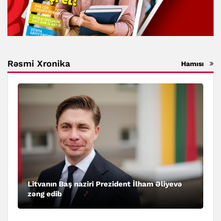
Rəsmi Xronika
Hamısı
Litvanın Baş naziri Prezident İlham Əliyevə
zəng edib