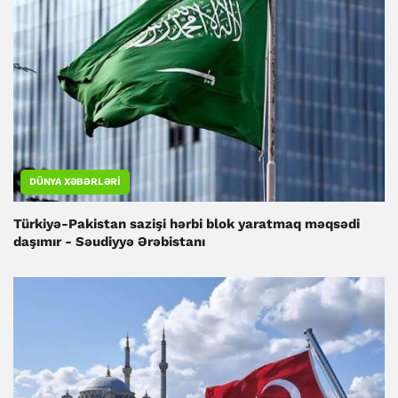
DÜNYA XƏBƏRLƏRI
Türkiyə-Pakistan sazişi hərbi blok yaratmaq məqsədi
daşımır - Səudiyyə Ərəbistanı