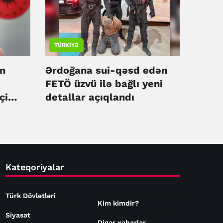
TÜRKIYƏ
n
Ərdoğana sui-qəsd edən
FETÖ üzvü ilə bağlı yeni
çi
detallar açıqlandı
Kateqoriyalar
Türk Dövlətləri
Kim kimdir?
Siyasət
Digər xəbərlər