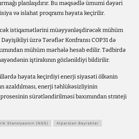
ırmağı planlaşdırır. Bu məqsədlə ümumi dəyəri
siya və islahat proqramı həyata keçirilir.
ləcək istiqamətlərini müəyyənləşdirəcək mühüm
 Dəyişikliyi üzrə Tərəflər Konfransı COP31 də
axımından mühüm mərhələ hesab edilir. Tədbirdə
ndənin iştirakının gözlənildiyi bildirilir.
illərdə həyata keçirdiyi enerji siyasəti ölkənin
ın azaldılması, enerji təhlükəsizliyinin
d prosesinin sürətləndirilməsi baxımından strateji
ik Stansiyasının (NGS)
Alparslan Bayraktar