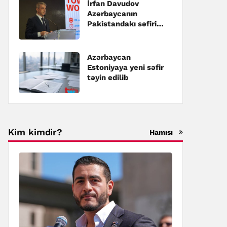
İrfan Davudov
Azərbaycanın
Pakistandakı səfiri
təyin edilib
Azərbaycan
Estoniyaya yeni səfir
təyin edilib
Kim kimdir?
Hamısı