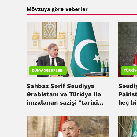
Mövzuya görə xəbərlər
DÜNYA XƏBƏRLƏRI
TÜRKIY
Şahbaz Şərif Səudiyyə
Səudi
Ərəbistanı və Türkiyə ilə
Pakis
imzalanan sazişi "tarixi
heç bi
razılaşma" adlandırıb
yönəl
Ərdoğ