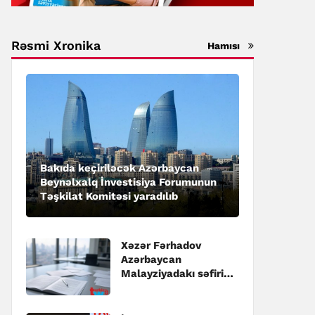
Rəsmi Xronika
Hamısı
Bakıda keçiriləcək Azərbaycan
Beynəlxalq İnvestisiya Forumunun
Təşkilat Komitəsi yaradılıb
Xəzər Fərhadov
Azərbaycan
Malayziyadakı səfiri
təyin edilib