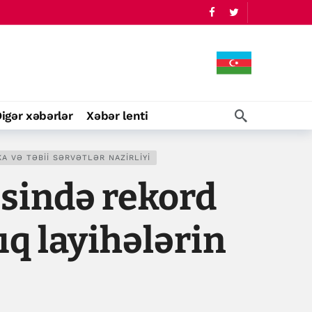
igər xəbərlər
Xəbər lenti
A VƏ TƏBII SƏRVƏTLƏR NAZIRLIYI
əsində rekord
ıq layihələrin