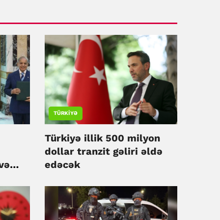
TÜRKIYƏ
Türkiyə illik 500 milyon
dollar tranzit gəliri əldə
və
edəcək
fiə