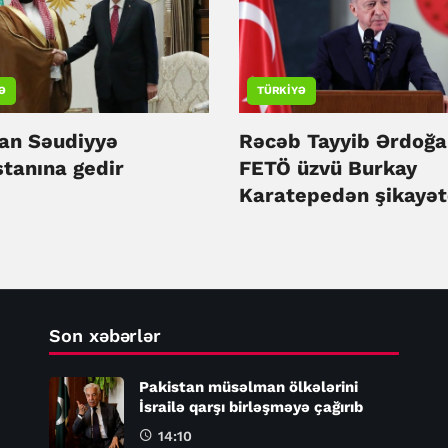
Ə
TÜRKIYƏ
an Səudiyyə
Rəcəb Tayyib Ərdoğa
stanına gedir
FETÖ üzvü Burkay
Karatepedən şikayət
olub
Son xəbərlər
Pakistan müsəlman ölkələrini
İsrailə qarşı birləşməyə çağırıb
14:10