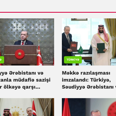
Ə
TÜRKIYƏ
yyə Ərəbistanı və
Məkkə razılaşması
tanla müdafiə sazişi
imzalandı: Türkiyə,
r ölkəyə qarşı
Səudiyyə Ərəbistanı 
məyib - Rəcəb Tayyib
Pakistan birgə müda
an
öhdəliyi götürdü