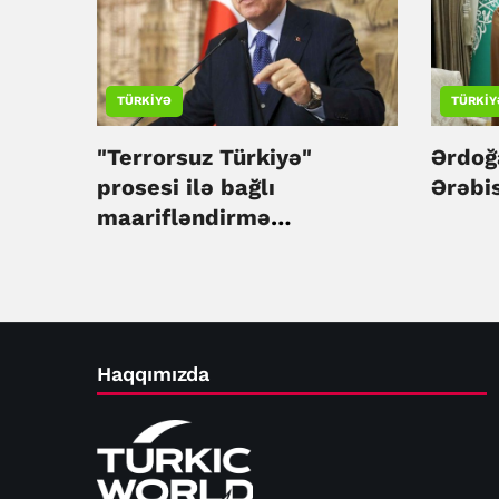
TÜRKIYƏ
TÜRKIY
"Terrorsuz Türkiyə"
Ərdoğ
prosesi ilə bağlı
Ərəbi
maarifləndirmə
kampaniyasına
başlanılacaq
Haqqımızda