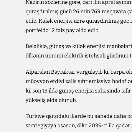
Nazirin sözlərinə görə, cari ilin aprel ayı
quraşdırılmış gücü 26 min 769 meqavata çat
edib. Külək enerjisi üzrə quraşdırılmış gü
portfeldə 12 faiz pay əldə edib.
Beləliklə, günəş və külək enerjisi mənbəl
ölkənin ümumi elektrik istehsalı gücünün tə
Alparslan Bayraktar vurğulayıb ki, bərpa ol
müəyyən etdiyi xalis sıfır emissiya hədəfl
ki, son 13 ildə günəş enerjisi sahəsində sı
yüksəliş əldə olunub.
Türkiyə qarşıdakı illərdə bu sahədə daha 
strategiyaya əsasən, ölkə 2035-ci ilə qədər