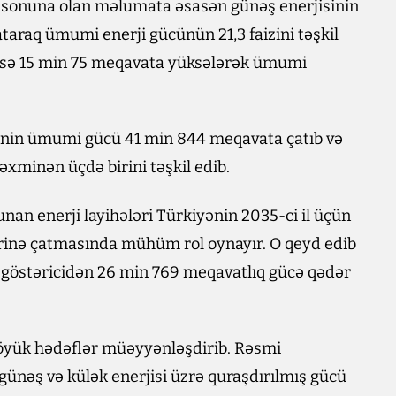
nın sonuna olan məlumata əsasən günəş enerjisinin
araq ümumi enerji gücünün 21,3 faizini təşkil
c isə 15 min 75 meqavata yüksələrək ümumi
ərinin ümumi gücü 41 min 844 meqavata çatıb və
xminən üçdə birini təşkil edib.
unan enerji layihələri Türkiyənin 2035-ci il üçün
ərinə çatmasında mühüm rol oynayır. O qeyd edib
fır göstəricidən 26 min 769 meqavatlıq gücə qədər
böyük hədəflər müəyyənləşdirib. Rəsmi
 günəş və külək enerjisi üzrə quraşdırılmış gücü