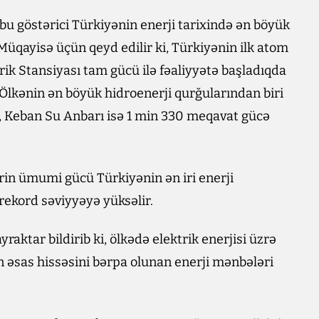
u göstərici Türkiyənin enerji tarixində ən böyük
 Müqayisə üçün qeyd edilir ki, Türkiyənin ilk atom
ik Stansiyası tam gücü ilə fəaliyyətə başladıqda
Ölkənin ən böyük hidroenerji qurğularından biri
, Keban Su Anbarı isə 1 min 330 meqavat gücə
ərin ümumi gücü Türkiyənin ən iri enerji
 rekord səviyyəyə yüksəlir.
yraktar bildirib ki, ölkədə elektrik enerjisi üzrə
ın əsas hissəsini bərpa olunan enerji mənbələri