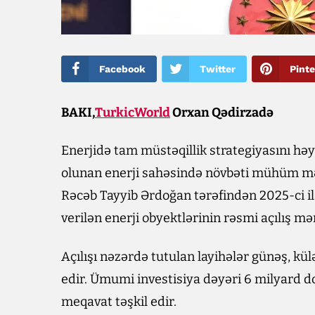
Facebook
Twitter
Pinte
BAKI,
TurkicWorld
Orxan Qədirzadə
Enerjidə tam müstəqillik strategiyasını h
olunan enerji sahəsində növbəti mühüm m
Rəcəb Tayyib Ərdoğan tərəfindən 2025-ci il ə
verilən enerji obyektlərinin rəsmi açılış mə
Açılışı nəzərdə tutulan layihələr günəş, kü
edir. Ümumi investisiya dəyəri 6 milyard 
meqavat təşkil edir.