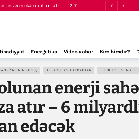
 qarşı birləşməyə çağırıb
14:10
tisadiyyat
Energetika
Video xəbər
Kim kimdir?
D
ANSIYASININ (NGS)
ALPARSLAN BAYRAKTAR
TÜRKIYƏ ENERGETIK
olunan enerji sah
a atır – 6 milyardl
ğan edəcək