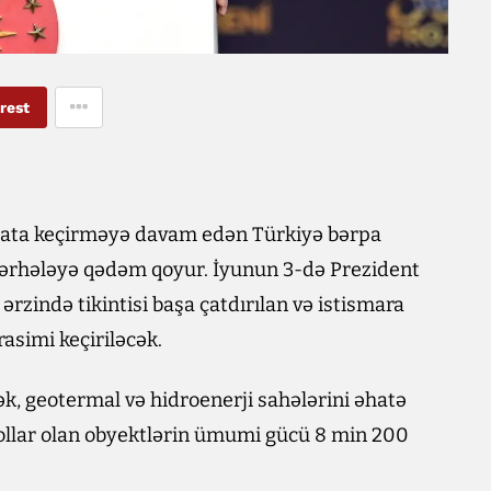
rest
əyata keçirməyə davam edən Türkiyə bərpa
ərhələyə qədəm qoyur. İyunun 3-də Prezident
rzində tikintisi başa çatdırılan və istismara
rasimi keçiriləcək.
lək, geotermal və hidroenerji sahələrini əhatə
dollar olan obyektlərin ümumi gücü 8 min 200