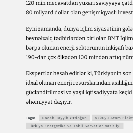
120 min meqavatdan yuxarı səviyyəyə çatd
80 milyard dollar olan genişmiqyaslı investi
Eyni zamanda, dünya iqlim siyasətinin gə
beynəlxalq tədbirlərdən biri olan BMT İqlim
bərpa olunan enerji sektorunun inkişafı b
190-dan çox ölkədən 100 mindən artıq nümayə
Ekspertlər hesab edirlər ki, Türkiyənin son 
idxal olunan enerji resurslarından asılılığın
gücləndirilməsi və yaşıl iqtisadiyyata keçi
əhəmiyyət daşıyır.
Tags:
Rəcəb Tayyib Ərdoğan
Akkuyu Atom Elektr
Türkiyə Energetika və Təbii Sərvətlər nazirliyi