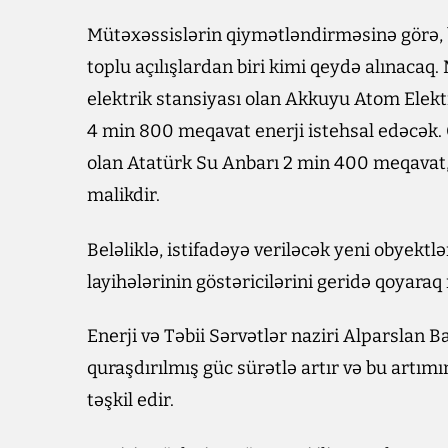
Mütəxəssislərin qiymətləndirməsinə görə, b
toplu açılışlardan biri kimi qeydə alınacaq.
elektrik stansiyası olan Akkuyu Atom Elektr
4 min 800 meqavat enerji istehsal edəcək. 
olan Atatürk Su Anbarı 2 min 400 meqavat
malikdir.
Beləliklə, istifadəyə veriləcək yeni obyektl
layihələrinin göstəricilərini geridə qoyaraq
Enerji və Təbii Sərvətlər naziri Alparslan Ba
quraşdırılmış güc sürətlə artır və bu artım
təşkil edir.