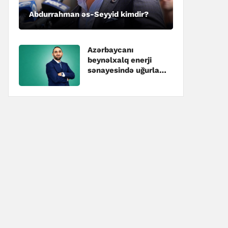
Abdurrahman əs-Seyyid kimdir?
Azərbaycanı
beynəlxalq enerji
sənayesində uğurla
təmsil edən
mütəxəssis – Hüseyn
Hacıyev kimdir?