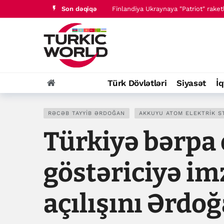
Son dəqiqə
Pakistan müsəlman ölkələrini İsrailə
Türk Dövlətləri
Siyasət
İq
RƏCƏB TAYYIB ƏRDOĞAN
AKKUYU ATOM ELEKTRIK ST
Türkiyə bərpa 
göstəriciyə imz
açılışını Ərdo