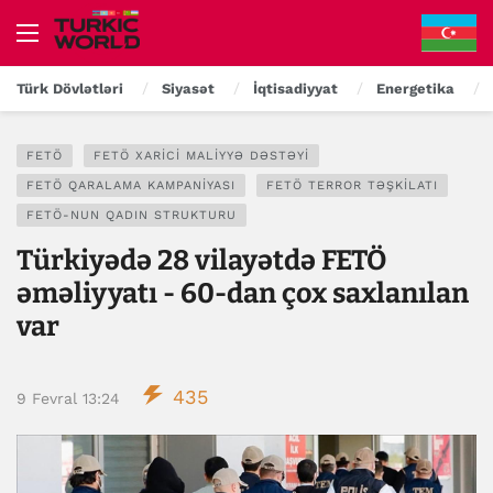
Türk Dövlətləri
Siyasət
İqtisadiyyat
Energetika
FETÖ
FETÖ XARICI MALIYYƏ DƏSTƏYI
FETÖ QARALAMA KAMPANIYASI
FETÖ TERROR TƏŞKILATI
FETÖ-NUN QADIN STRUKTURU
Türkiyədə 28 vilayətdə FETÖ
əməliyyatı - 60-dan çox saxlanılan
var
435
9 Fevral 13:24