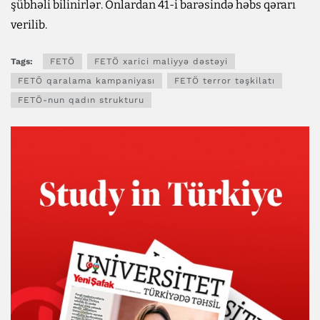
şübhəli bilinirlər. Onlardan 41-i barəsində həbs qərarı
verilib.
Tags:
FETÖ
FETÖ xarici maliyyə dəstəyi
FETÖ qaralama kampaniyası
FETÖ terror təşkilatı
FETÖ-nun qadın strukturu