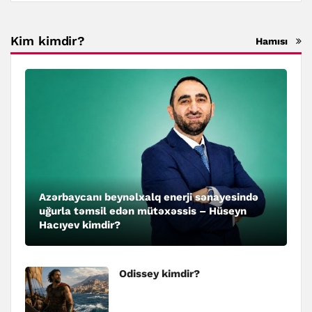
Kim kimdir?
Hamısı
Azərbaycanı beynəlxalq enerji sənayesində
uğurla təmsil edən mütəxəssis – Hüseyn
Hacıyev kimdir?
Odissey kimdir?