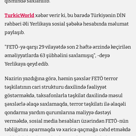
qismində saxlanılıb.
TurkicWorld
xəbər verir ki, bu barədə Türkiyənin DİN
rəhbəri Əli Yerlikaya sosial şəbəkə hesabında məlumat
paylaşıb.
"FETÖ-yə qarşı 29 vilayətdə son 2 həftə ərzində keçirilən
əməliyyatlarda 63 şübhəlini saxlamışıq", -deyə
Yerlikaya qeyd edib.
Nazirin yazdığına görə, həmin şəxslər FETÖ terror
təşkilatının cari strukturu daxilində fəaliyyət
göstərməkdə, taksafonlarla təşkilat daxilində məsul
şəxslərlə əlaqə saxlamaqda, terror təşkilatı ilə əlaqəli
qondarma yardım qurumlarına maliyyə dəstəyi
verməkdə, sosial media hesabları üzərindən FETÖ-nün
təbliğatını aparmaqda və xaricə qaçmağa cəhd etməkdə