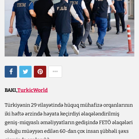
BAKI,
TurkicWorld
Türkiyənin 29 vilayətində hüquq mühafizə orqanlarının
iki həftə ərzində həyata keçirdiyi əlaqələndirilmiş
geniş-miqyaslı əməliyyatların gedişində FETÖ əlaqələri
olduğu müəyyən edilən 60-dan çox insan şübhəli şəxs