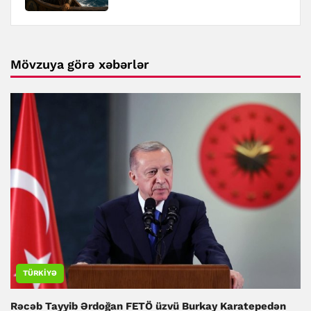
Mövzuya görə xəbərlər
TÜRKIYƏ
Rəcəb Tayyib Ərdoğan FETÖ üzvü Burkay Karatepedən