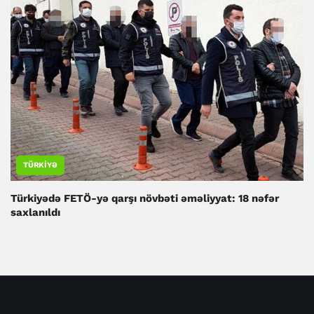
TÜRKIYƏ
Türkiyədə FETÖ-yə qarşı növbəti əməliyyat: 18 nəfər
saxlanıldı