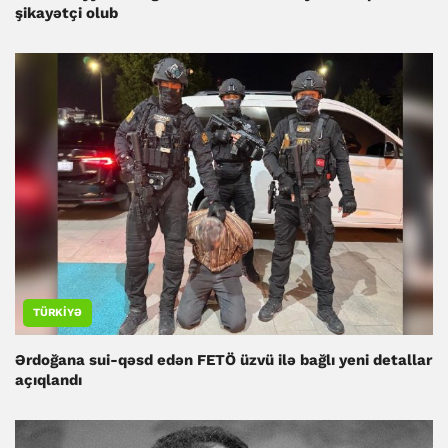
şikayətçi olub
TÜRKIYƏ
Ərdoğana sui-qəsd edən FETÖ üzvü ilə bağlı yeni detallar
açıqlandı