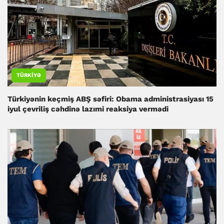
TÜRKIYƏ
Türkiyənin keçmiş ABŞ səfiri: Obama administrasiyası 15
iyul çevriliş cəhdinə lazımi reaksiya vermədi