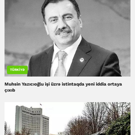
TÜRKIYƏ
Muhsin Yazıcıoğlu işi üzrə istintaqda yeni iddia ortaya
çıxıb