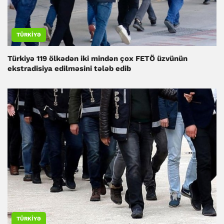
TÜRKIYƏ
Türkiyə 119 ölkədən iki mindən çox FETÖ üzvünün
ekstradisiya edilməsini tələb edib
TÜRKIYƏ