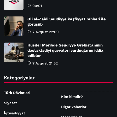
00:01
Əli əl-Zaidi Səudiyyə kəşfiyyat rəhbəri ilə
görüşüb
7 Avqust 22:09
Husilər Məribdə Səudiyyə Ərəbistanının
dəstəklədiyi qüvvələri vurduqlarını iddia
ediblər
7 Avqust 21:52
Kateqoriyalar
Türk Dövlətləri
Kim kimdir?
Siyasət
Digər xəbərlər
İqtisadiyyat
Mədəniyyət