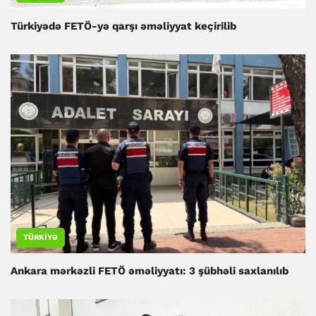
Türkiyədə FETÖ-yə qarşı əməliyyat keçirilib
TÜRKIYƏ
Ankara mərkəzli FETÖ əməliyyatı: 3 şübhəli saxlanılıb