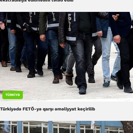
TÜRKIYƏ
Türkiyədə FETÖ-yə qarşı əməliyyat keçirilib