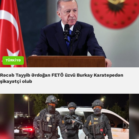
TÜRKIYƏ
Rəcəb Tayyib Ərdoğan FETÖ üzvü Burkay Karatepedən
şikayətçi olub