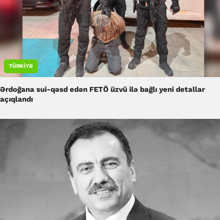
TÜRKIYƏ
Ərdoğana sui-qəsd edən FETÖ üzvü ilə bağlı yeni detallar
açıqlandı