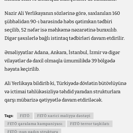
Nazir Ali Yerlikayanın sözlərinə görə, saxlanılan 160
şübhəlidən 90-ı barəsində həbs qətimkan tədbiri
seçilib, 52 nəfər isə məhkəmə nəzarətinə buraxılıb.
Digər şəxslərlə bağlı istintaq tədbirləri davam etdirilir.
Əməliyyatlar Adana, Ankara, İstanbul, İzmir və digər
vilayətlər də daxil olmaqla ümumilikdə 39 bölgədə
həyata keçirilib.
Ali Yerlikaya bildirib ki, Türkiyədə dövlətin bütövlüyünə
və ictimai təhlükəsizliyə təhdid yaradan strukturlara
qarşı mübarizə qətiyyətlə davam etdiriləcək.
Tags:
FETÖ
FETÖ xarici maliyyə dəstəyi
FETÖ qaralama kampaniyası
FETÖ terror təşkilatı
FETÖ-nun qadın strukturu