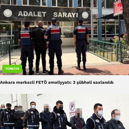
TÜRKIYƏ
Ankara mərkəzli FETÖ əməliyyatı: 3 şübhəli saxlanılıb