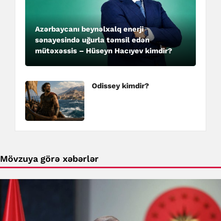
Azərbaycanı beynəlxalq enerji
sənayesində uğurla təmsil edən
mütəxəssis – Hüseyn Hacıyev kimdir?
Odissey kimdir?
Mövzuya görə xəbərlər