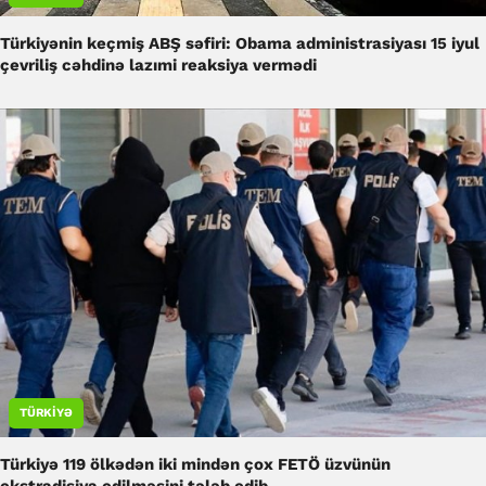
Türkiyənin keçmiş ABŞ səfiri: Obama administrasiyası 15 iyul
çevriliş cəhdinə lazımi reaksiya vermədi
TÜRKIYƏ
Türkiyə 119 ölkədən iki mindən çox FETÖ üzvünün
ekstradisiya edilməsini tələb edib