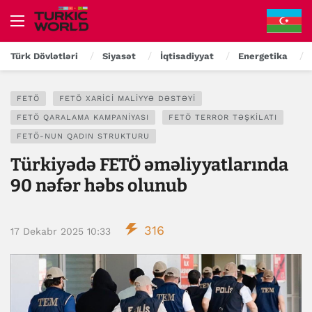
Türk Dövlətləri
Siyasət
İqtisadiyyat
Energetika
FETÖ
FETÖ XARICI MALIYYƏ DƏSTƏYI
FETÖ QARALAMA KAMPANIYASI
FETÖ TERROR TƏŞKILATI
FETÖ-NUN QADIN STRUKTURU
Türkiyədə FETÖ əməliyyatlarında
90 nəfər həbs olunub
316
17 Dekabr 2025 10:33