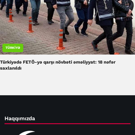
TÜRKIYƏ
Türkiyədə FETÖ-yə qarşı növbəti əməliyyat: 18 nəfər
saxlanıldı
Haqqımızda