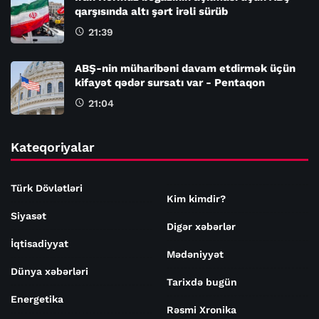
qarşısında altı şərt irəli sürüb
21:39
ABŞ-nin müharibəni davam etdirmək üçün
kifayət qədər sursatı var - Pentaqon
21:04
Kateqoriyalar
Türk Dövlətləri
Kim kimdir?
Siyasət
Digər xəbərlər
İqtisadiyyat
Mədəniyyət
Dünya xəbərləri
Tarixdə bugün
Energetika
Rəsmi Xronika