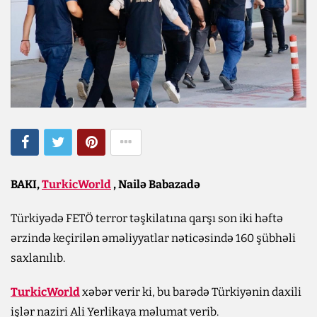
BAKI,
TurkicWorld
, Nailə Babazadə
Türkiyədə FETÖ terror təşkilatına qarşı son iki həftə
ərzində keçirilən əməliyyatlar nəticəsində 160 şübhəli
saxlanılıb.
TurkicWorld
xəbər verir ki, bu barədə Türkiyənin daxili
işlər naziri Ali Yerlikaya məlumat verib.