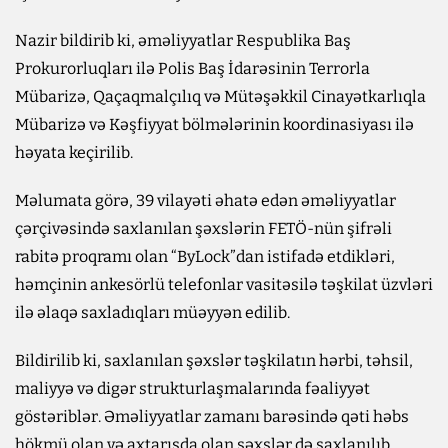
Nazir bildirib ki, əməliyyatlar Respublika Baş
Prokurorluqları ilə Polis Baş İdarəsinin Terrorla
Mübarizə, Qaçaqmalçılıq və Mütəşəkkil Cinayətkarlıqla
Mübarizə və Kəşfiyyat bölmələrinin koordinasiyası ilə
həyata keçirilib.
Məlumata görə, 39 vilayəti əhatə edən əməliyyatlar
çərçivəsində saxlanılan şəxslərin FETÖ-nün şifrəli
rabitə proqramı olan “ByLock”dan istifadə etdikləri,
həmçinin ankesörlü telefonlar vasitəsilə təşkilat üzvləri
ilə əlaqə saxladıqları müəyyən edilib.
Bildirilib ki, saxlanılan şəxslər təşkilatın hərbi, təhsil,
maliyyə və digər strukturlaşmalarında fəaliyyət
göstəriblər. Əməliyyatlar zamanı barəsində qəti həbs
hökmü olan və axtarışda olan şəxslər də saxlanılıb.