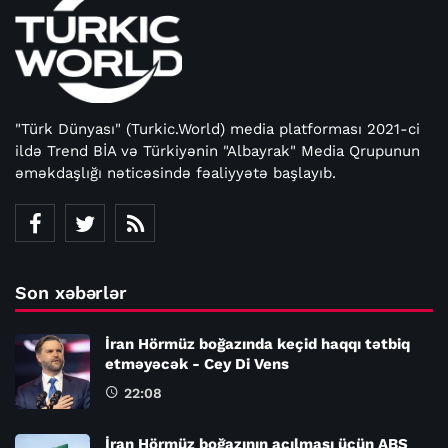
"Türk Dünyası" (Turkic.World) media platforması 2021-ci
ildə Trend BİA və Türkiyənin "Albayrak" Media Qrupunun
əməkdaşlığı nəticəsində fəaliyyətə başlayıb.
Son xəbərlər
İran Hörmüz boğazında keçid haqqı tətbiq
etməyəcək - Cey Di Vens
22:08
İran Hörmüz boğazının açılması üçün ABŞ