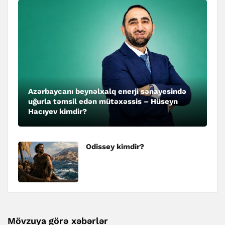
Azərbaycanı beynəlxalq enerji sənayesində
uğurla təmsil edən mütəxəssis – Hüseyn
Hacıyev kimdir?
Odissey kimdir?
Mövzuya görə xəbərlər