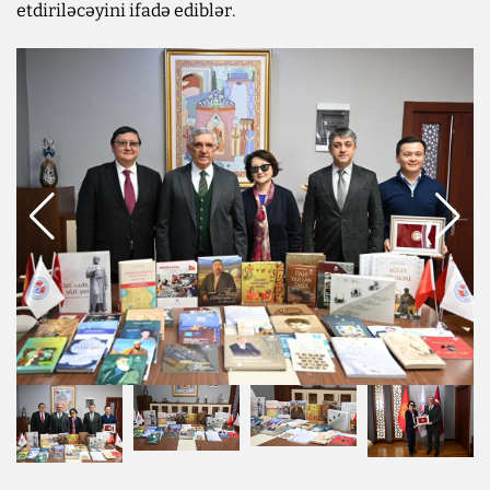
etdiriləcəyini ifadə ediblər.