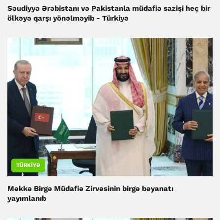
Səudiyyə Ərəbistanı və Pakistanla müdafiə sazişi heç bir
ölkəyə qarşı yönəlməyib - Türkiyə
TÜRKIYƏ
Məkkə Birgə Müdafiə Zirvəsinin birgə bəyanatı
yayımlanıb