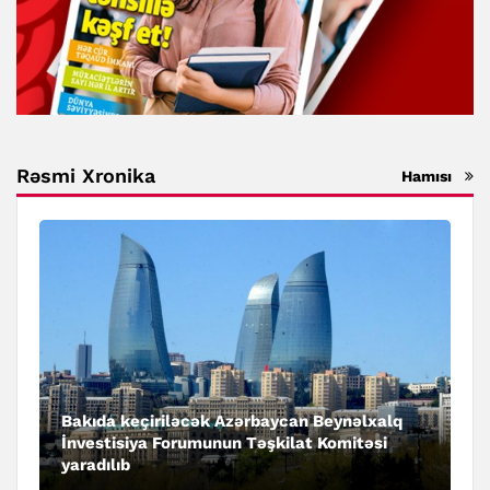
Rəsmi Xronika
Hamısı
Bakıda keçiriləcək Azərbaycan Beynəlxalq
İnvestisiya Forumunun Təşkilat Komitəsi
yaradılıb