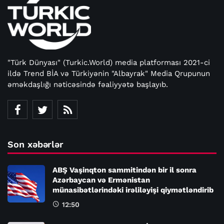
"Türk Dünyası" (Turkic.World) media platforması 2021-ci
ildə Trend BİA və Türkiyənin "Albayrak" Media Qrupunun
əməkdaşlığı nəticəsində fəaliyyətə başlayıb.
Son xəbərlər
ABŞ Vaşinqton sammitindən bir il sonra
Azərbaycan və Ermənistan
münasibətlərindəki irəliləyişi qiymətləndirib
12:50