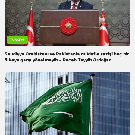
TÜRKIYƏ
Səudiyyə Ərəbistanı və Pakistanla müdafiə sazişi heç bir
ölkəyə qarşı yönəlməyib - Rəcəb Tayyib Ərdoğan