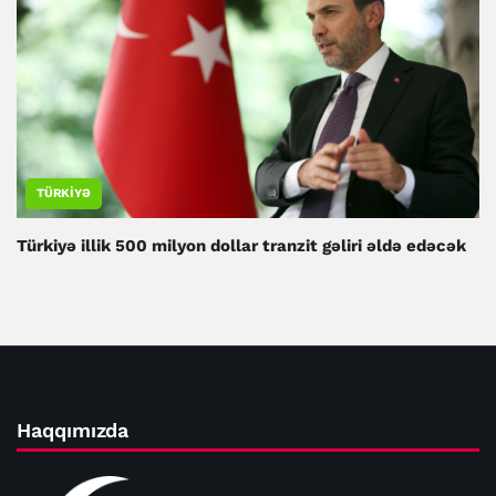
TÜRKIYƏ
Türkiyə illik 500 milyon dollar tranzit gəliri əldə edəcək
Haqqımızda