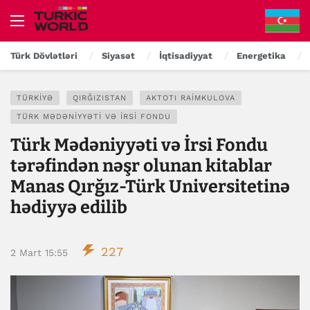
Türk Dövlətləri
Siyasət
İqtisadiyyat
Energetika
TÜRKIYƏ
QIRĞIZISTAN
AKTOTI RAIMKULOVA
TÜRK MƏDƏNIYYƏTI VƏ İRSI FONDU
Türk Mədəniyyəti və İrsi Fondu
tərəfindən nəşr olunan kitablar
Manas Qırğız-Türk Universitetinə
hədiyyə edilib
227
2 Mart 15:55