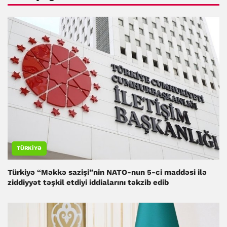
TÜRKIYƏ
Türkiyə “Məkkə sazişi”nin NATO-nun 5-ci maddəsi ilə
ziddiyyət təşkil etdiyi iddialarını təkzib edib