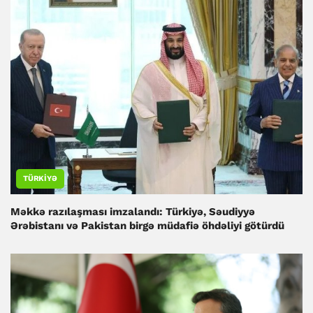
TÜRKIYƏ
Məkkə razılaşması imzalandı: Türkiyə, Səudiyyə
Ərəbistanı və Pakistan birgə müdafiə öhdəliyi götürdü