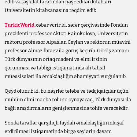
edib və təşkilat tərəfindən nəşr edilən kitabları
Universitetin kitabxanasına təqdim edib.
TurkicWorld
xəbər verir ki, səfər çərçivəsində Fondun
prezidenti professor Aktotı Raimkulova, Universitetin
rektoru professor Alpaslan Ceylan və rektorun müavini
professor Almaz İbraev ilə görüş keçirib. Görüş zamanı
Türk dünyasının ortaq mədəni və elmi irsinin
qorunması və təbliği istiqamətində ali təhsil
müəssisələri ilə əməkdaşlığın əhəmiyyəti vurğulanıb.
Qeyd olunub ki, bu nəşrlər tələbə və tədqiqatçılar üçün
mühüm elmi mənbə rolunu oynayacaq, Türk dünyası ilə
bağlı araşdırmaların genişlənməsinə töhfə verəcəkdir.
Sonda tərəflər qarşılıqlı faydalı əməkdaşlığın inkişaf
etdirilməsi istiqamətində birgə səylərin davam