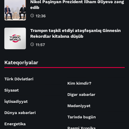
Nikol Paşinyan Prezident İlham Əliyevə zəng
edib
12:36
Trampın təşkil etdiyi atəşfəşanlıq Ginnesin
Rekordlar kitabına düşüb
11:57
Kateqoriyalar
Türk Dövlətləri
Kim kimdir?
Siyasət
Digər xəbərlər
İqtisadiyyat
Mədəniyyət
Dünya xəbərləri
Tarixdə bugün
Energetika
Rəsmi Xronika