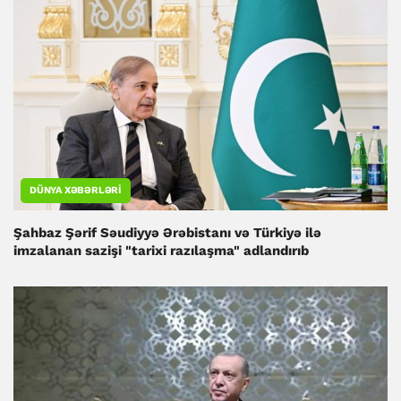
DÜNYA XƏBƏRLƏRI
Şahbaz Şərif Səudiyyə Ərəbistanı və Türkiyə ilə
imzalanan sazişi "tarixi razılaşma" adlandırıb