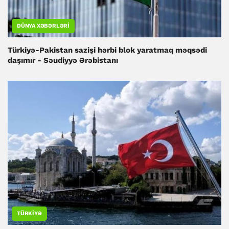
DÜNYA XƏBƏRLƏRI
Türkiyə-Pakistan sazişi hərbi blok yaratmaq məqsədi
daşımır - Səudiyyə Ərəbistanı
TÜRKIYƏ