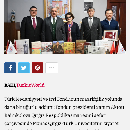
BAKI,
TurkicWorld
Türk Mədəniyyəti və İrsi Fondunun maarifçilik yolunda
daha bir uğurlu addımı: Fondun prezidenti xanım Aktotı
Raimkulova Qırğız Respublikasına rəsmi səfəri
çərçivəsində Manas Qırğız-Türk Univesitetini ziyarət