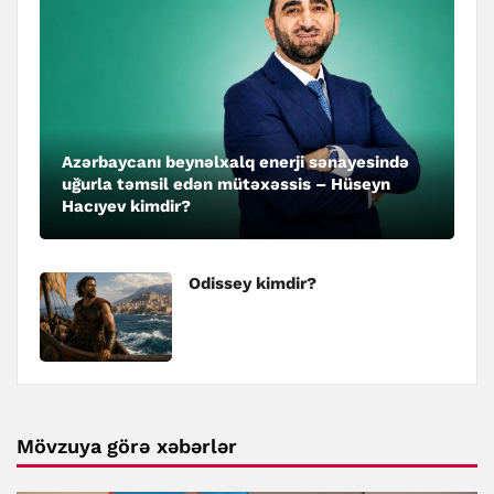
Azərbaycanı beynəlxalq enerji sənayesində
uğurla təmsil edən mütəxəssis – Hüseyn
Hacıyev kimdir?
Odissey kimdir?
Mövzuya görə xəbərlər