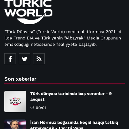
"Türk Dünyası" (Turkic.World) media platforması 2021-ci
ildə Trend BİA və Türkiyənin "Albayrak" Media Qrupunun
əməkdaşlığı nəticəsində fəaliyyətə başlayıb.
Son xəbərlər
Türk dünyası tarixində baş verənlər - 9
avqust
00:01
İran Hörmüz boğazında keçid haqqı tətbiq
etməyəcək - Cey Di Vens