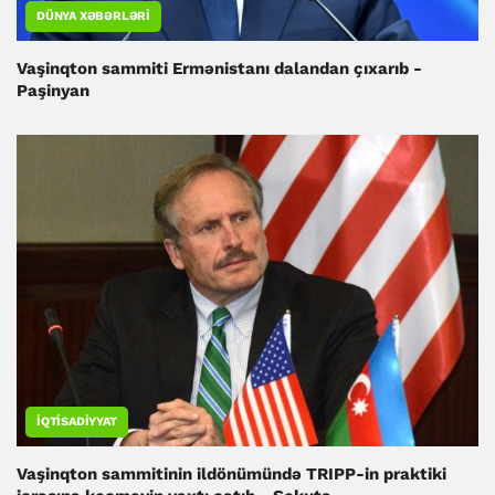
DÜNYA XƏBƏRLƏRI
Vaşinqton sammiti Ermənistanı dalandan çıxarıb -
Paşinyan
İQTISADIYYAT
Vaşinqton sammitinin ildönümündə TRIPP-in praktiki