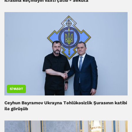
icrasına keçməyin vaxtı çatıb - Sekuta
SIYASƏT
Ceyhun Bayramov Ukrayna Təhlükəsizlik Şurasının katibi
ilə görüşüb