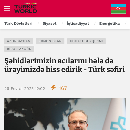
Türk Dövlətləri
Siyasət
İqtisadiyyat
Energetika
AZƏRBAYCAN
ERMƏNISTAN
XOCALI SOYQIRIMI
BIROL AKGÜN
Şəhidlərimizin acılarını hələ də
ürəyimizdə hiss edirik - Türk səfiri
167
26 Fevral 2025 12:02