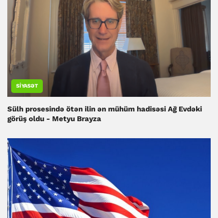
SIYASƏT
Sülh prosesində ötən ilin ən mühüm hadisəsi Ağ Evdəki
görüş oldu - Metyu Brayza