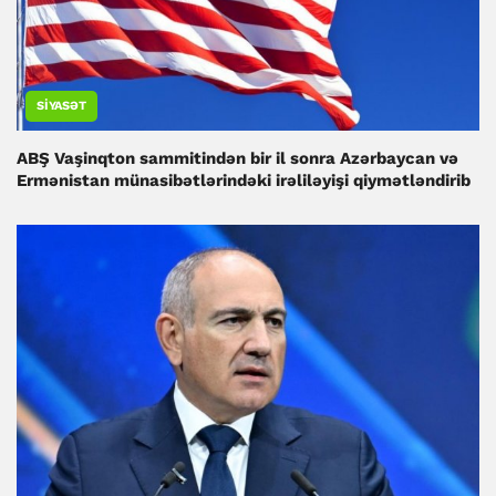
SIYASƏT
ABŞ Vaşinqton sammitindən bir il sonra Azərbaycan və
Ermənistan münasibətlərindəki irəliləyişi qiymətləndirib