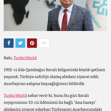
Bakı,
TurkicWorld
1992-ci ildə Qarabağın Xocalı bölgəsində böyük qətliam
yaşandı. Türkiyə səfirliyi olaraq abidəni ziyarət edib,
Azərbaycan xalqına başsağlığımızı bildirdik.
TurkicWorld
xəbər verir ki, bunu bu gün Xocalı
soyqırımının 33-cü ildönümü ilə bağlı "Ana harayı"
abidəsini ziyarət edərkən Türkiyənin Azərbaycandakı