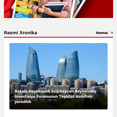
Rəsmi Xronika
Hamısı
Bakıda keçiriləcək Azərbaycan Beynəlxalq
İnvestisiya Forumunun Təşkilat Komitəsi
yaradılıb