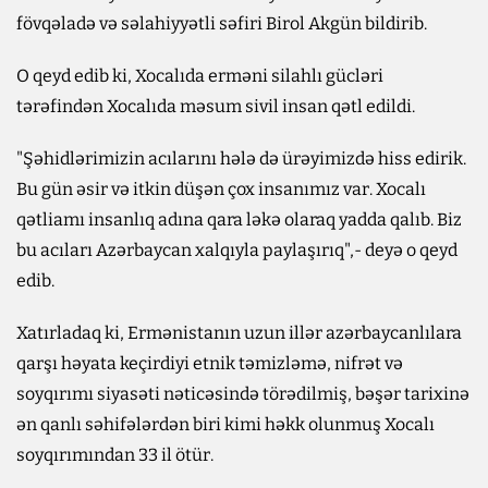
fövqəladə və səlahiyyətli səfiri Birol Akgün bildirib.
O qeyd edib ki, Xocalıda erməni silahlı gücləri
tərəfindən Xocalıda məsum sivil insan qətl edildi.
"Şəhidlərimizin acılarını hələ də ürəyimizdə hiss edirik.
Bu gün əsir və itkin düşən çox insanımız var. Xocalı
qətliamı insanlıq adına qara ləkə olaraq yadda qalıb. Biz
bu acıları Azərbaycan xalqıyla paylaşırıq",- deyə o qeyd
edib.
Xatırladaq ki, Ermənistanın uzun illər azərbaycanlılara
qarşı həyata keçirdiyi etnik təmizləmə, nifrət və
soyqırımı siyasəti nəticəsində törədilmiş, bəşər tarixinə
ən qanlı səhifələrdən biri kimi həkk olunmuş Xocalı
soyqırımından 33 il ötür.