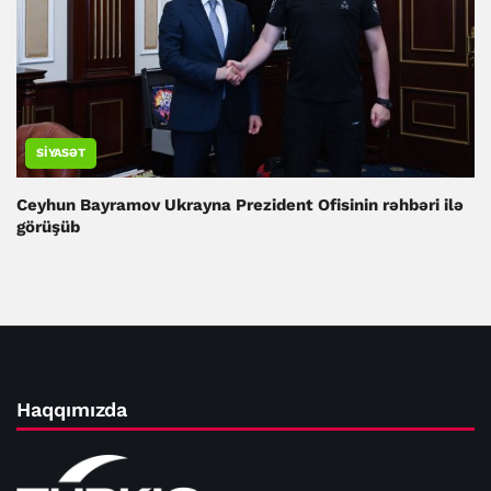
SIYASƏT
Ceyhun Bayramov Ukrayna Prezident Ofisinin rəhbəri ilə
görüşüb
Haqqımızda