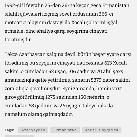
1992-ci il fevralın 25-dən 26-na keçən gecə Ermənistan
silahlı qüvvələri keçmiş sovet ordusunun 366-cı
motoatıcı alayının dəstəyi ilə Xocalı şəhərini işğal
etməklə, dinc əhaliyə qarşı soyqırımı cinayəti
törətmişdir.
Təkcə Azərbaycan xalqına deyil, bütün bəşəriyyətə qarşı
törədilmiş bu soyqırım cinayəti nəticəsində 613 Xocalı
sakini, o cümlədən 63 uşaq, 106 qadın və 70 ahıl şəxs
amansızlıqla qətlə yetirilmiş, şəhərin 5379 nəfər sakini
zorakılıqla qovulmuşdur. Eyni zamanda, həmin vaxt
girov götürülmüş 1275 sakindən 150 nəfərin, o
cümlədən 68 qadının və 26 uşağın taleyi hələ də
naməlum olaraq qalmaqdadır.
Tags:
Azərbaycan
Ermənistan
Xocalı Soyqırımı