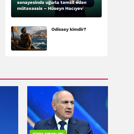
sənayesində uğurla təmsil edən
mütəxəssis – Hüseyn Hacıyev
kimdir?
Odissey kimdir?
DÜNYA XƏBƏRLƏRI