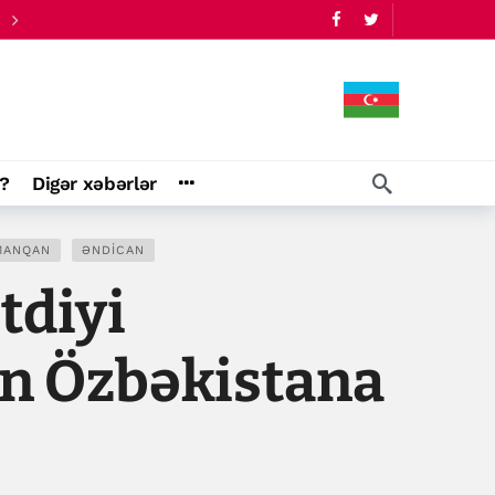
?
Digər xəbərlər
MANQAN
ƏNDICAN
tdiyi
n Özbəkistana