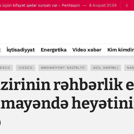
üçün kifayət qədər sursatı var - Pentaqon
8 Avqust 21:04
axlanılan miqrantların sayı bəlli olub (ÖZƏL)
11:00
t
İqtisadiyyat
Energetika
Video xəbər
Kim kimdir
ESCO
ICESCO
MƏDƏNIYYƏT NAZIRLIYI
ADIL KƏRIMLI
NA
irinin rəhbərlik e
mayəndə heyətini
b