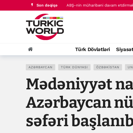
Son dəqiqə
ABŞ-nin müharibəni davam etdirmək 
Türkiyədə 2026-cı ilin ilk 7 ayında s
Türk Dövlətləri
Siyasə
AZƏRBAYCAN
TÜRK DÜNYASI
ÖZBƏKISTAN
UN
Mədəniyyət naz
Azərbaycan nü
səfəri başlanı