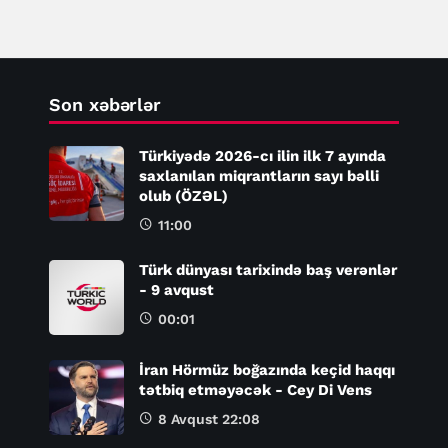
edib
Son xəbərlər
Türkiyədə 2026-cı ilin ilk 7 ayında
saxlanılan miqrantların sayı bəlli
olub (ÖZƏL)
11:00
Türk dünyası tarixində baş verənlər
- 9 avqust
00:01
İran Hörmüz boğazında keçid haqqı
tətbiq etməyəcək - Cey Di Vens
8 Avqust 22:08