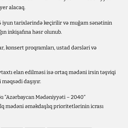
yer alacaq.
iyun tarixlərində keçirilir və muğam sənətinin
ın inkişafına həsr olunub.
r, konsert proqramları, ustad dərsləri və
xtı elan edilməsi isə ortaq mədəni irsin təşviqi
 məqsədi daşıyır.
kı “Azərbaycan Mədəniyyəti – 2040”
q mədəni əməkdaşlıq prioritetlərinin icrası