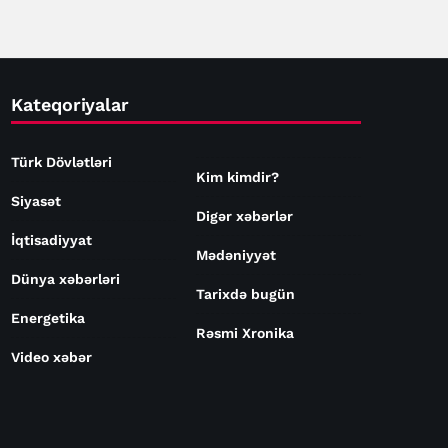
Kateqoriyalar
Türk Dövlətləri
Kim kimdir?
Siyasət
Digər xəbərlər
İqtisadiyyat
Mədəniyyət
Dünya xəbərləri
Tarixdə bugün
Energetika
Rəsmi Xronika
Video xəbər