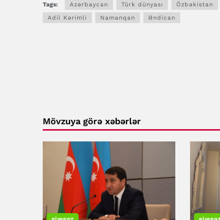
Tags:
Azərbaycan
Türk dünyası
Özbəkistan
Adil Kərimli
Namanqan
Əndican
Mövzuya görə xəbərlər
SIYASƏT
SIYASƏ