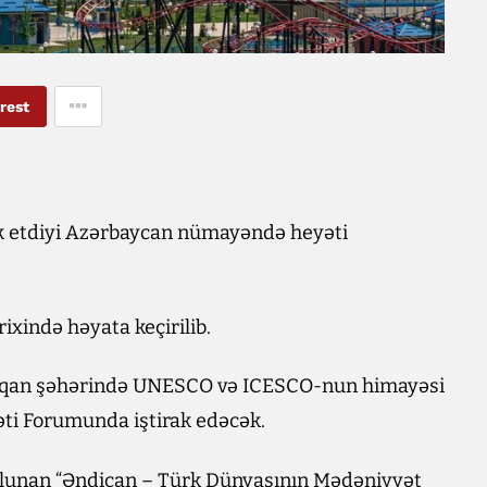
rest
ik etdiyi Azərbaycan nümayəndə heyəti
rixində həyata keçirilib.
qan şəhərində UNESCO və ICESCO-nun himayəsi
əti Forumunda iştirak edəcək.
olunan “Əndican – Türk Dünyasının Mədəniyyət