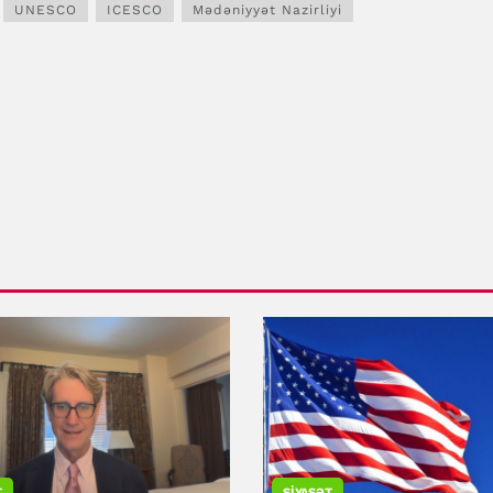
UNESCO
ICESCO
Mədəniyyət Nazirliyi
T
SIYASƏT