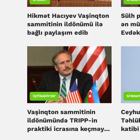
Hikmət Hacıyev Vaşinqton
Sülh p
sammitinin ildönümü ilə
ən mü
bağlı paylaşım edib
Evdək
Brayz
İQTISADIYYAT
SIYASƏ
Vaşinqton sammitinin
Ceyhu
ildönümündə TRIPP-in
Təhlük
praktiki icrasına keçməyin
katibi
vaxtı çatıb - Sekuta