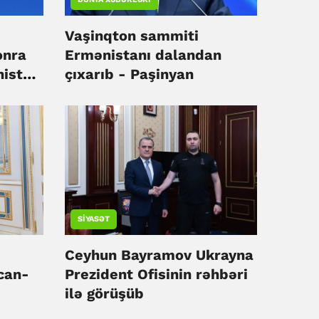
Vaşinqton sammiti
onra
Ermənistanı dalandan
nistan
çıxarıb - Paşinyan
irib
SIYASƏT
Ceyhun Bayramov Ukrayna
can-
Prezident Ofisinin rəhbəri
ilə görüşüb
irə