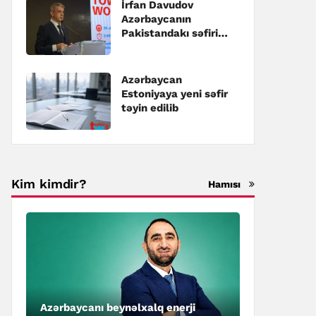
İrfan Davudov
Azərbaycanın
Pakistandakı səfiri
təyin edilib
Azərbaycan
Estoniyaya yeni səfir
təyin edilib
Kim kimdir?
Hamısı
Azərbaycanı beynəlxalq enerji