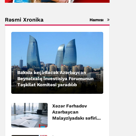
Rəsmi Xronika
Hamısı
Bakıda keçiriləcək Azərbaycan
Beynəlxalq İnvestisiya Forumunun
Təşkilat Komitəsi yaradılıb
Xəzər Fərhadov
Azərbaycan
Malayziyadakı səfiri
təyin edilib