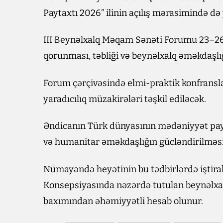
Paytaxtı 2026” ilinin açılış mərasimində də 
III Beynəlxalq Məqam Sənəti Forumu 23–26 
qorunması, təbliği və beynəlxalq əməkdaşlığ
Forum çərçivəsində elmi-praktik konfransla
yaradıcılıq müzakirələri təşkil ediləcək.
Əndicanın Türk dünyasının mədəniyyət payta
və humanitar əməkdaşlığın gücləndirilməsi
Nümayəndə heyətinin bu tədbirlərdə iştira
Konsepsiyasında nəzərdə tutulan beynəlxal
baxımından əhəmiyyətli hesab olunur.