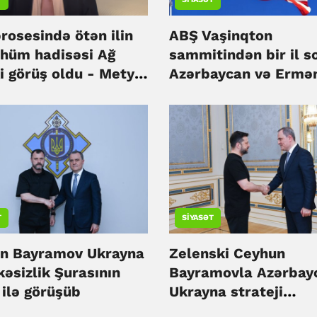
rosesində ötən ilin
ABŞ Vaşinqton
hüm hadisəsi Ağ
sammitindən bir il s
i görüş oldu - Metyu
Azərbaycan və Ermə
a
münasibətlərindəki
irəliləyişi qiymətlənd
T
SIYASƏT
n Bayramov Ukrayna
Zelenski Ceyhun
əsizlik Şurasının
Bayramovla Azərbay
 ilə görüşüb
Ukrayna strateji
tərəfdaşlığını müzak