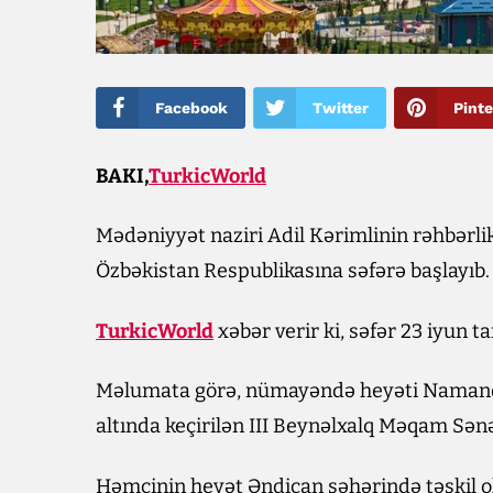
Facebook
Twitter
Pinte
BAKI,
TurkicWorld
Mədəniyyət naziri Adil Kərimlinin rəhbərl
Özbəkistan Respublikasına səfərə başlayıb.
TurkicWorld
xəbər verir ki, səfər 23 iyun ta
Məlumata görə, nümayəndə heyəti Naman
altında keçirilən III Beynəlxalq Məqam Sən
Həmçinin heyət Əndican şəhərində təşkil 