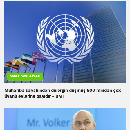
DIGƏR DÖVLƏTLƏR
Müharibə səbəbindən didərgin düşmüş 800 mindən çox
livanlı evlərinə qayıdır - BMT