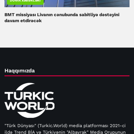
DÜNYA XƏBƏRLƏRI
BMT missiyası Livanın cənubunda sabitliyə dəstəyini
davam etdirəcək
Haqqımızda
"Türk Dünyası" (Turkic.World) media platforması 2021-ci
ildə Trend BİA və Türkiyənin "Albayrak" Media Qrupunun