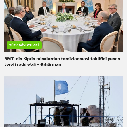
TÜRK DÖVLƏTLƏRI
BMT-nin Kiprin minalardan təmizlənməsi təklifini yunan
tərəfi rədd etdi - Ərhürman