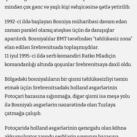
mindən çox gənc və yaşlı kişi vəhşicəsinə qətlə yetirilib.
1992-ci ildə başlayan Bosniya müharibəsi davam edən
zaman paralel olaraq atəşkəs üçün də danışıqlar
aparılırdı. Bosniyalılar BMT tərəfindən "təhlükəsiz zona"
elan edilən Srebrenitsada toplaşmışdılar.
11 iyul 1995-ci ildə serb komandiri Ratko Mladiçin
komandanlığı altında qoşunlar Srebrenitsaya daxil oldu.
Bölgədəki bosniyalıların bir qismi təhlükəsizliyi təmin
etmək üçün Srebrenitsadakı holland əsgərlərinin
Potoçari bazasına sığınmağa, digər qismi isə meşə yolu
ilə Bosniyalı əsgərlərin nəzarətində olan Tuzlaya
çatmağa çalışıb.
Potoçaridə holland əsgərlərinin qərargahı olan köhnə
akkumulyator zavodu serblərin soyqırım bazasına