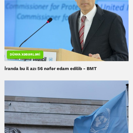
DÜNYA XƏBƏRLƏRI
İranda bu il azı 56 nəfər edam edilib - BMT