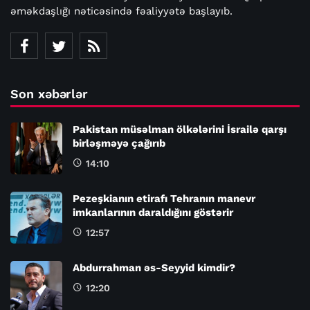
əməkdaşlığı nəticəsində fəaliyyətə başlayıb.
Son xəbərlər
Pakistan müsəlman ölkələrini İsrailə qarşı
birləşməyə çağırıb
14:10
Pezeşkianın etirafı Tehranın manevr
imkanlarının daraldığını göstərir
12:57
Abdurrahman əs-Seyyid kimdir?
12:20