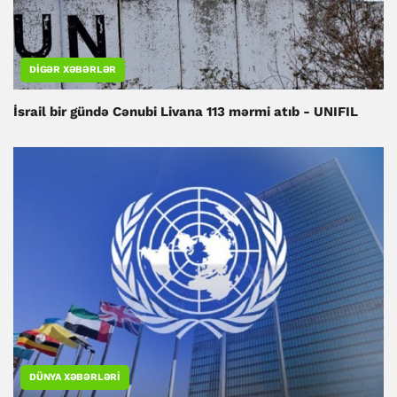
DIGƏR XƏBƏRLƏR
İsrail bir gündə Cənubi Livana 113 mərmi atıb - UNIFIL
DÜNYA XƏBƏRLƏRI