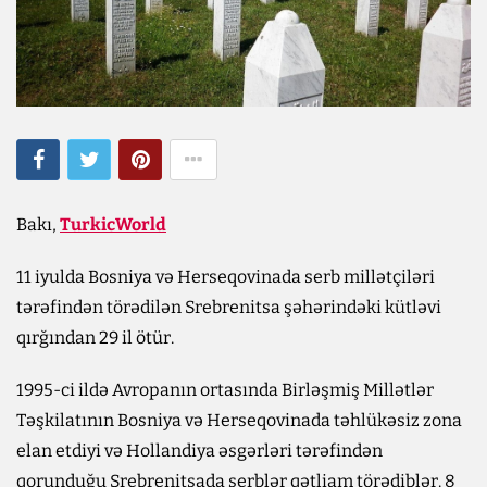
Bakı,
TurkicWorld
11 iyulda Bosniya və Herseqovinada serb millətçiləri
tərəfindən törədilən Srebrenitsa şəhərindəki kütləvi
qırğından 29 il ötür.
1995-ci ildə Avropanın ortasında Birləşmiş Millətlər
Təşkilatının Bosniya və Herseqovinada təhlükəsiz zona
elan etdiyi və Hollandiya əsgərləri tərəfindən
qorunduğu Srebrenitsada serblər qətliam törədiblər. 8