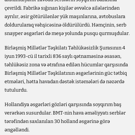
çevrildi. Fabrikə sığınan kişilər əvvəlcə ailələrindən
ayrılır, əsir götürülənlər yük maşınlarına, avtobuslara
doldurularaq vəhşicəsinə öldürülürdü. Həmçinin, serb
snayper əsgərləri də meşə yolunda pusqu qurmuşdular.
Birləşmiş Millətlər Təşkilatı Təhlükəsizlik Şurasının 4
iyun 1993-cü il tarixli 836 saylı qətnaməsinə əsasən,
təhlükəsiz zona və ətrafına edilən hücumlar qarşısında
Birləşmiş Millətlər Təşkilatının əsgərlərinin güc tətbiq
etmələri, hətta havadan dəstək istəmələri də nəzərdə
tutulurdu.
Hollandiya əsgərləri gözləri qarşısında soyqırım baş
verərkən susurdular. BMT-nin hava əməliyyatı serblər
tərəfindən saxlanılan 30 holland əsgərinə görə
əngəlləndi.