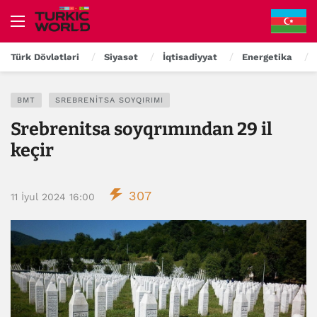
Türk Dövlətləri
Siyasət
İqtisadiyyat
Energetika
BMT
SREBRENITSA SOYQIRIMI
Srebrenitsa soyqrımından 29 il
keçir
307
11 İyul 2024 16:00