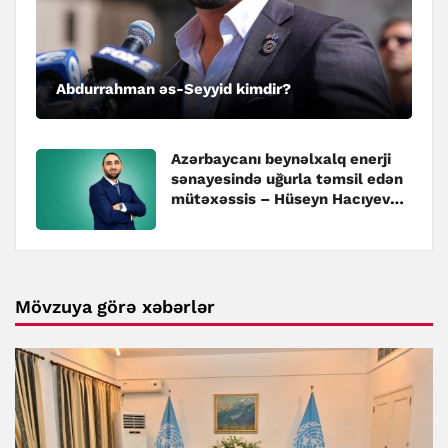
Abdurrahman əs-Seyyid kimdir?
Azərbaycanı beynəlxalq enerji
sənayesində uğurla təmsil edən
mütəxəssis – Hüseyn Hacıyev
kimdir?
Mövzuya görə xəbərlər