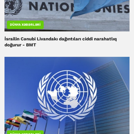
DÜNYA XƏBƏRLƏRI
İsrailin Cənubi Livandakı dağıntıları ciddi narahatlıq
doğurur - BMT