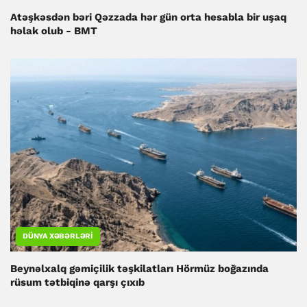
Atəşkəsdən bəri Qəzzada hər gün orta hesabla bir uşaq
həlak olub - BMT
DÜNYA XƏBƏRLƏRI
Beynəlxalq gəmiçilik təşkilatları Hörmüz boğazında
rüsum tətbiqinə qarşı çıxıb