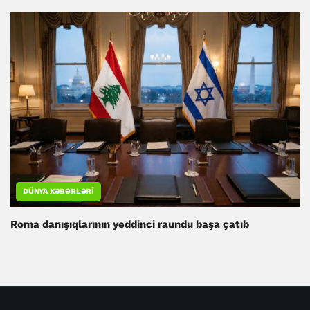
DÜNYA XƏBƏRLƏRI
Roma danışıqlarının yeddinci raundu başa çatıb