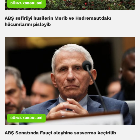
DÜNYA XƏBƏRLƏRI
ABŞ səfirliyi husilərin Mərib və Hədrəmautdakı
hücumlarını pisləyib
DÜNYA XƏBƏRLƏRI
ABŞ Senatında Fauçi əleyhinə səsvermə keçirilib