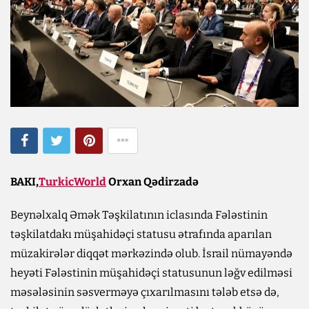
BAKI,
TurkicWorld
Orxan Qədirzadə
Beynəlxalq Əmək Təşkilatının iclasında Fələstinin
təşkilatdakı müşahidəçi statusu ətrafında aparılan
müzakirələr diqqət mərkəzində olub. İsrail nümayəndə
heyəti Fələstinin müşahidəçi statusunun ləğv edilməsi
məsələsinin səsverməyə çıxarılmasını tələb etsə də,