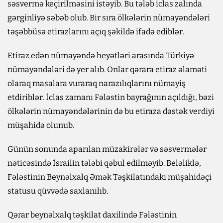
səsvermə keçirilməsini istəyib. Bu tələb iclas zalında
gərginliyə səbəb olub. Bir sıra ölkələrin nümayəndələri
təşəbbüsə etirazlarını açıq şəkildə ifadə ediblər.
Etiraz edən nümayəndə heyətləri arasında Türkiyə
nümayəndələri də yer alıb. Onlar qərara etiraz əlaməti
olaraq masalara vuraraq narazılıqlarını nümayiş
etdiriblər. İclas zamanı Fələstin bayrağının açıldığı, bəzi
ölkələrin nümayəndələrinin də bu etiraza dəstək verdiyi
müşahidə olunub.
Günün sonunda aparılan müzakirələr və səsvermələr
nəticəsində İsrailin tələbi qəbul edilməyib. Beləliklə,
Fələstinin Beynəlxalq Əmək Təşkilatındakı müşahidəçi
statusu qüvvədə saxlanılıb.
Qərar beynəlxalq təşkilat daxilində Fələstinin