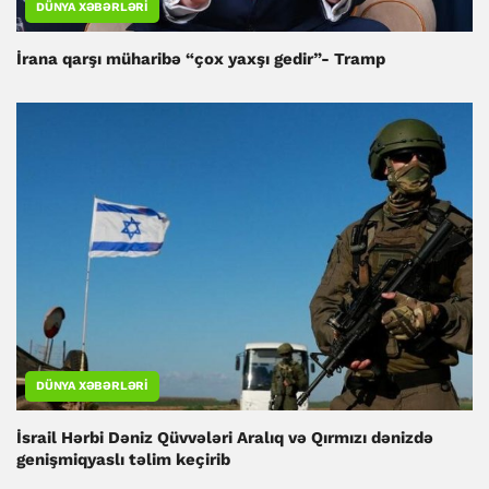
DÜNYA XƏBƏRLƏRI
İrana qarşı müharibə “çox yaxşı gedir”- Tramp
DÜNYA XƏBƏRLƏRI
İsrail Hərbi Dəniz Qüvvələri Aralıq və Qırmızı dənizdə
genişmiqyaslı təlim keçirib