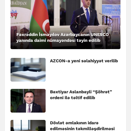
Fəxrəddin İsmayılov Azərbaycanın UNESCO
yanında daimi nümayəndəsi təyin edilib
AZCON-a yeni səlahiyyət verilib
Bəxtiyar Aslanbəyli “Şöhrət”
ordeni ilə təltif edilib
Dövlət əmlakının idarə
edilməsinin təkmilləşdirilməsi