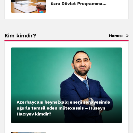
üzrə Dövlət Proqramına
dəyişiklik edilib
Kim kimdir?
Hamısı
Azərbaycanı beynəlxalq enerji sənayesində
uğurla təmsil edən mütəxəssis – Hüseyn
Hacıyev kimdir?