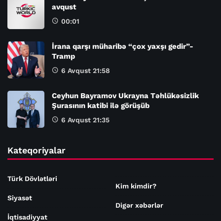
avqust
00:01
İrana qarşı müharibə “çox yaxşı gedir”-
Tramp
6 Avqust 21:58
Ceyhun Bayramov Ukrayna Təhlükəsizlik
Şurasının katibi ilə görüşüb
6 Avqust 21:35
Kateqoriyalar
Türk Dövlətləri
Kim kimdir?
Siyasət
Digər xəbərlər
İqtisadiyyat