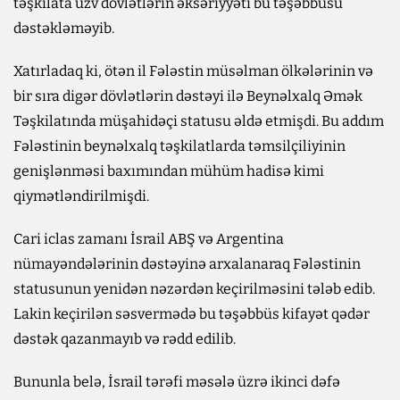
təşkilata üzv dövlətlərin əksəriyyəti bu təşəbbüsü
dəstəkləməyib.
Xatırladaq ki, ötən il Fələstin müsəlman ölkələrinin və
bir sıra digər dövlətlərin dəstəyi ilə Beynəlxalq Əmək
Təşkilatında müşahidəçi statusu əldə etmişdi. Bu addım
Fələstinin beynəlxalq təşkilatlarda təmsilçiliyinin
genişlənməsi baxımından mühüm hadisə kimi
qiymətləndirilmişdi.
Cari iclas zamanı İsrail ABŞ və Argentina
nümayəndələrinin dəstəyinə arxalanaraq Fələstinin
statusunun yenidən nəzərdən keçirilməsini tələb edib.
Lakin keçirilən səsvermədə bu təşəbbüs kifayət qədər
dəstək qazanmayıb və rədd edilib.
Bununla belə, İsrail tərəfi məsələ üzrə ikinci dəfə