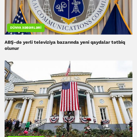
DÜNYA XƏBƏRLƏRI
ABŞ-də yerli televiziya bazarında yeni qaydalar tətbiq
olunur