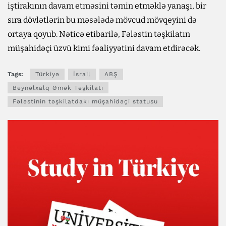
iştirakının davam etməsini təmin etməklə yanaşı, bir
sıra dövlətlərin bu məsələdə mövcud mövqeyini də
ortaya qoyub. Nəticə etibarilə, Fələstin təşkilatın
müşahidəçi üzvü kimi fəaliyyətini davam etdirəcək.
Tags:
Türkiyə
İsrail
ABŞ
Beynəlxalq Əmək Təşkilatı
Fələstinin təşkilatdakı müşahidəçi statusu