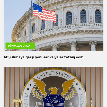
DÜNYA XƏBƏRLƏRI
ABŞ Kubaya qarşı yeni sanksiyalar tətbiq edib