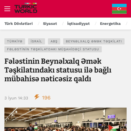
Türk Dövlətləri
Siyasət
İqtisadiyyat
Energetika
TÜRKIYƏ
İSRAIL
ABŞ
BEYNƏLXALQ ƏMƏK TƏŞKILATI
FƏLƏSTININ TƏŞKILATDAKI MÜŞAHIDƏÇI STATUSU
Fələstinin Beynəlxalq Əmək
Təşkilatındakı statusu ilə bağlı
mübahisə nəticəsiz qaldı
196
3 İyun 14:33