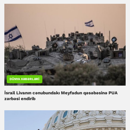
DÜNYA XƏBƏRLƏRI
İsrail Livanın cənubundakı Meyfadun qəsəbəsinə PUA
zərbəsi endirib