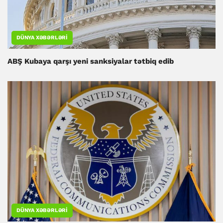
DÜNYA XƏBƏRLƏRI
ABŞ Kubaya qarşı yeni sanksiyalar tətbiq edib
DÜNYA XƏBƏRLƏRI