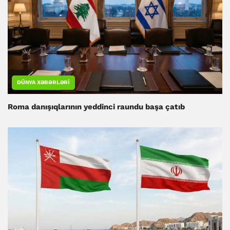
DÜNYA XƏBƏRLƏRI
Roma danışıqlarının yeddinci raundu başa çatıb