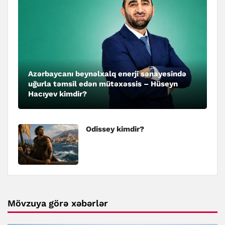
Azərbaycanı beynəlxalq enerji sənayesində
uğurla təmsil edən mütəxəssis – Hüseyn
Hacıyev kimdir?
Odissey kimdir?
Mövzuya görə xəbərlər