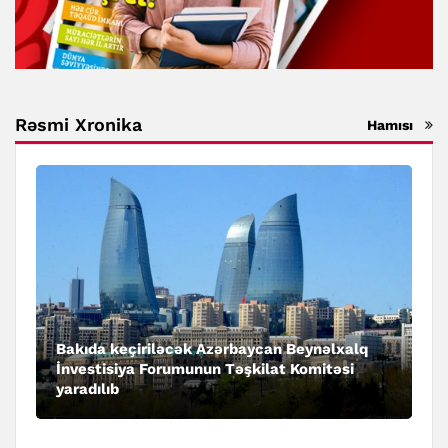
Rəsmi Xronika
Hamısı
Bakıda keçiriləcək Azərbaycan Beynəlxalq
İnvestisiya Forumunun Təşkilat Komitəsi
yaradılıb