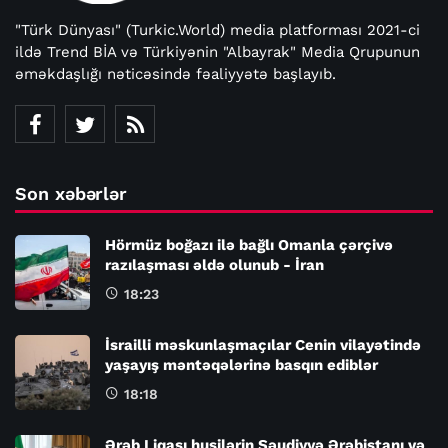
"Türk Dünyası" (Turkic.World) media platforması 2021-ci
ildə Trend BİA və Türkiyənin "Albayrak" Media Qrupunun
əməkdaşlığı nəticəsində fəaliyyətə başlayıb.
Son xəbərlər
Hörmüz boğazı ilə bağlı Omanla çərçivə
razılaşması əldə olunub - İran
18:23
İsrailli məskunlaşmaçılar Cenin vilayətində
yaşayış məntəqələrinə basqın ediblər
18:18
Ərəb Liqası husilərin Səudiyyə Ərəbistanı və