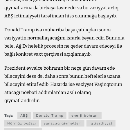
qiymətlərinə də birbaşa təsir edir və bu vəziyyət artıq
ABŞ ictimaiyyəti tərəfindən hiss olunmağa başlayıb.
Donald Tramp isə müharibə başa çatdıqdan sonra
vəziyyətin normallaşacağını israrla bəyan edir. Bununla
belə, Ağ Ev hələlik prosesin nə qədər davam edəcəyi ilə
bağlı konkret vaxt çərçivəsi açıqlamayıb.
Prezident əvvəlcə böhranın bir neçə gün davam edə
biləcəyini desə də, daha sonra bunun həftələrlə uzana
biləcəyini etiraf edib. Hazırda isə vəziyyət Vaşinqtonun
atacağı növbəti addımlardan asılı olaraq
qiymətləndirilir.
Tags:
ABŞ
Donald Tramp
enerji böhranı
Hörmüz boğazı
yanacaq qiymətləri
İqtisadiyyat