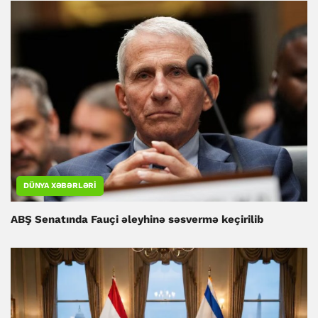
DÜNYA XƏBƏRLƏRI
ABŞ Senatında Fauçi əleyhinə səsvermə keçirilib