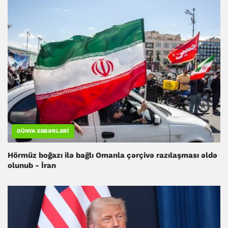
DÜNYA XƏBƏRLƏRI
Hörmüz boğazı ilə bağlı Omanla çərçivə razılaşması əldə
olunub - İran