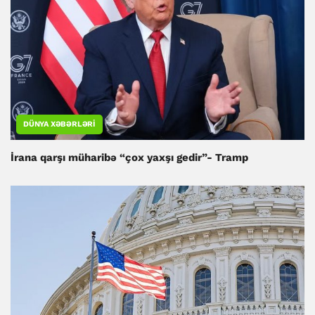
DÜNYA XƏBƏRLƏRI
İrana qarşı müharibə “çox yaxşı gedir”- Tramp