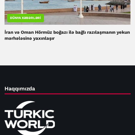
DÜNYA XƏBƏRLƏRI
İran və Oman Hörmüz boğazı ilə bağlı razılaşmanın yekun
mərhələsinə yaxınlaşır
Haqqımızda