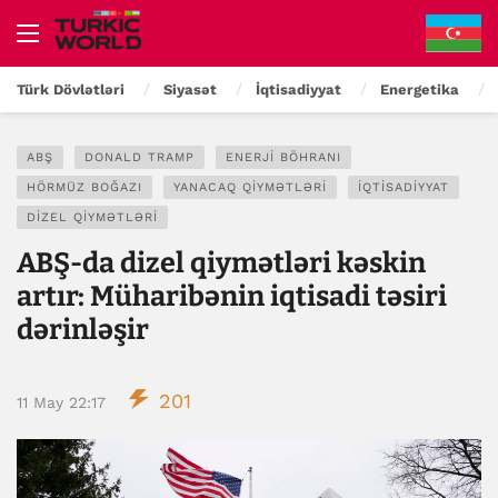
Türk Dövlətləri
Siyasət
İqtisadiyyat
Energetika
ABŞ
DONALD TRAMP
ENERJI BÖHRANI
HÖRMÜZ BOĞAZI
YANACAQ QIYMƏTLƏRI
İQTISADIYYAT
DIZEL QIYMƏTLƏRI
ABŞ-da dizel qiymətləri kəskin
artır: Müharibənin iqtisadi təsiri
dərinləşir
201
11 May 22:17