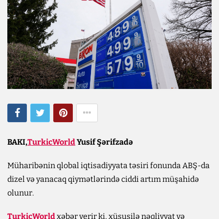
BAKI,
TurkicWorld
Yusif Şərifzadə
Müharibənin qlobal iqtisadiyyata təsiri fonunda ABŞ-da
dizel və yanacaq qiymətlərində ciddi artım müşahidə
olunur.
TurkicWorld
xəbər verir ki, xüsusilə nəqliyyat və