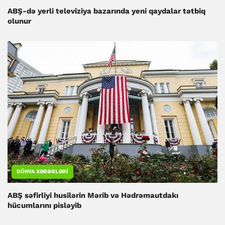
ABŞ-də yerli televiziya bazarında yeni qaydalar tətbiq
olunur
DÜNYA XƏBƏRLƏRI
ABŞ səfirliyi husilərin Mərib və Hədrəmautdakı
hücumlarını pisləyib