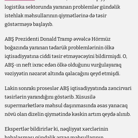
logistika sektorunda yaranan problemlər gündəlik
istehlak məhsullarının qiymətlərinə də təsir
göstərməyə başlayıb.
ABŞ Prezidenti Donald Tramp əvvəlcə Hörmüz
boğazında yaranan tədarük problemlərinin ölkə
iqtisadiyyatına ciddi təsir etməyəcəyini bildirmişdi. O,
ABŞ-ın neft ixrac edən ölkə olduğunu vurğulayaraq
vəziyyətin nəzarət altında qalacağını qeyd etmişdi.
Lakin sonrakı proseslər ABŞ iqtisadiyyatında zəncirvari
təsirlərin yarandığını göstərib. Xüsusilə
supermarketlərə məhsul daşınmasında əsas yanacaq
növü olan dizelin qiymətində kəskin artım qeydə alınıb.
Ekspertlər bildirirlər ki, nəqliyyat xərclərinin
bahalaşması gündəlik ərzaq məhsullarının