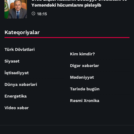
Yəməndəki hücumlarını pisləyib
18:15
Kateqoriyalar
Türk Dövlətləri
Kim kimdir?
Siyasət
Digər xəbərlər
İqtisadiyyat
Mədəniyyət
Dünya xəbərləri
Tarixdə bugün
Energetika
Rəsmi Xronika
Video xəbər