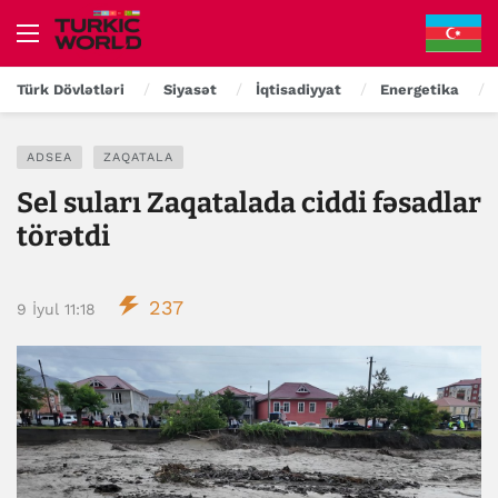
Türk Dövlətləri
Siyasət
İqtisadiyyat
Energetika
ADSEA
ZAQATALA
Sel suları Zaqatalada ciddi fəsadlar
törətdi
237
9 İyul 11:18