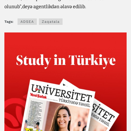
olunub",deyə agentlikdən əlavə edilib.
Tags:
ADSEA
Zaqatala