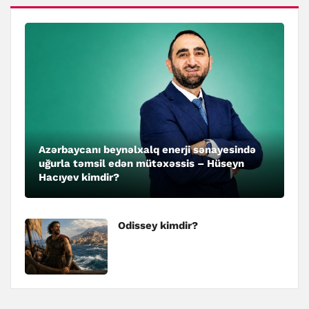
Azərbaycanı beynəlxalq enerji sənayesində
uğurla təmsil edən mütəxəssis – Hüseyn
Hacıyev kimdir?
Odissey kimdir?