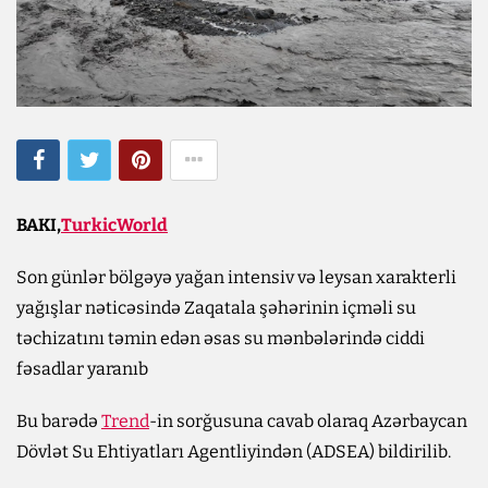
BAKI,
TurkicWorld
Son günlər bölgəyə yağan intensiv və leysan xarakterli
yağışlar nəticəsində Zaqatala şəhərinin içməli su
təchizatını təmin edən əsas su mənbələrində ciddi
fəsadlar yaranıb
Bu barədə
Trend
-in sorğusuna cavab olaraq Azərbaycan
Dövlət Su Ehtiyatları Agentliyindən (ADSEA) bildirilib.