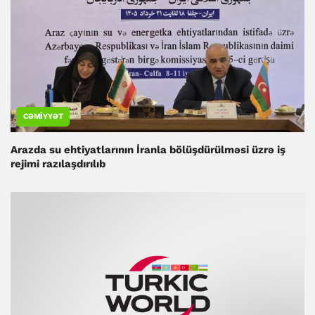
CƏMIYYƏT
Arazda su ehtiyatlarının İranla bölüşdürülməsi üzrə iş
rejimi razılaşdırılıb