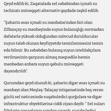
Qeyd edilib ki, Zaqatalada sel səbəbindən içməli su
təchizatı müvəqqəti alternativ qaydada təşkil edilib.
"Şəhərin əsas içməli su mənbələrindən biri olan
Zilbançay su mənbəyində suyun bulanıqlığı normadan
dəfələrlə yüksək olduğundan mövcud durulducular
suyun tələb olunan keyfiyyətdə təmizlənməsini təmin
edə bilmir. Bu səbəbdən bulanıq suyun istehlakçılara
verilməsinin qarşısını almaq məqsədilə həmin
mənbədən anbara suyun qəbulu müvəqqəti
dayandırılıb".
Qurumdan qeyd olunub ki, şəhərin digər əsas içməli su
mənbəyi olan Meşləş-Talaçay istiqamətində baş verən
güclü sel nəticəsində suqəbuledici qurğulara və digər
infrastruktur obyektlərinə ciddi ziyan dəyib: " Sel suları
filtrlərin qapaqlarını sıradan çıxarıb, suqəbuledici