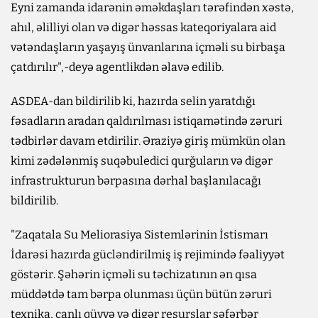
Eyni zamanda idarənin əməkdaşları tərəfindən xəstə,
ahıl, əlilliyi olan və digər həssas kateqoriyalara aid
vətəndaşların yaşayış ünvanlarına içməli su birbaşa
çatdırılır",-deyə agentlikdən əlavə edilib.
ASDEA-dan bildirilib ki, hazırda selin yaratdığı
fəsadların aradan qaldırılması istiqamətində zəruri
tədbirlər davam etdirilir. Əraziyə giriş mümkün olan
kimi zədələnmiş suqəbuledici qurğuların və digər
infrastrukturun bərpasına dərhal başlanılacağı
bildirilib.
"Zaqatala Su Meliorasiya Sistemlərinin İstismarı
İdarəsi hazırda gücləndirilmiş iş rejimində fəaliyyət
göstərir. Şəhərin içməli su təchizatının ən qısa
müddətdə tam bərpa olunması üçün bütün zəruri
texnika, canlı qüvvə və digər resurslar səfərbər