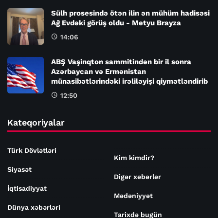
Sülh prosesində ötən ilin ən mühüm hadisəsi
Ağ Evdəki görüş oldu - Metyu Brayza
14:06
ABŞ Vaşinqton sammitindən bir il sonra
Azərbaycan və Ermənistan
münasibətlərindəki irəliləyişi qiymətləndirib
12:50
Kateqoriyalar
Türk Dövlətləri
Kim kimdir?
Siyasət
Digər xəbərlər
İqtisadiyyat
Mədəniyyət
Dünya xəbərləri
Tarixdə bugün