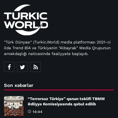
"Türk Dünyası" (Turkic.World) media platforması 2021-ci
ildə Trend BİA və Türkiyənin "Albayrak" Media Qrupunun
əməkdaşlığı nəticəsində fəaliyyətə başlayıb.
Son xəbərlər
“Terrorsuz Türkiyə” qanun təklifi TBMM
Ədliyyə Komissiyasında qəbul edilib
14:44