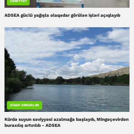
CƏMIYYƏT
ADSEA güclü yağışla əlaqədar görülən işləri açıqlayıb
DIGƏR XƏBƏRLƏR
Kürdə suyun səviyyəsi azalmağa başlayıb, Mingəçevirdən
buraxılış artırılıb - ADSEA