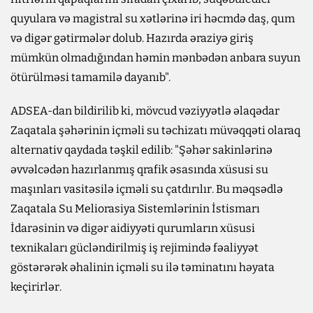
quyulara və magistral su xətlərinə iri həcmdə daş, qum
və digər gətirmələr dolub. Hazırda əraziyə giriş
mümkün olmadığından həmin mənbədən anbara suyun
ötürülməsi tamamilə dayanıb".
ADSEA-dan bildirilib ki, mövcud vəziyyətlə əlaqədar
Zaqatala şəhərinin içməli su təchizatı müvəqqəti olaraq
alternativ qaydada təşkil edilib: "Şəhər sakinlərinə
əvvəlcədən hazırlanmış qrafik əsasında xüsusi su
maşınları vasitəsilə içməli su çatdırılır. Bu məqsədlə
Zaqatala Su Meliorasiya Sistemlərinin İstismarı
İdarəsinin və digər aidiyyəti qurumların xüsusi
texnikaları gücləndirilmiş iş rejimində fəaliyyət
göstərərək əhalinin içməli su ilə təminatını həyata
keçirirlər.