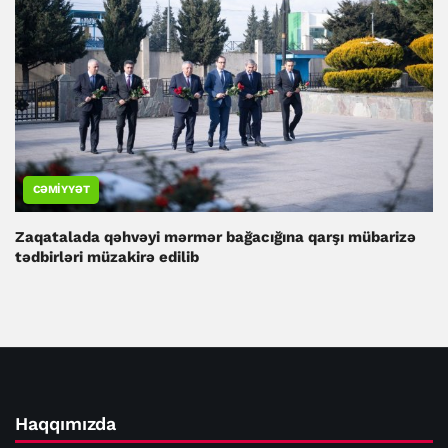
CƏMIYYƏT
Zaqatalada qəhvəyi mərmər bağacığına qarşı mübarizə
tədbirləri müzakirə edilib
Haqqımızda