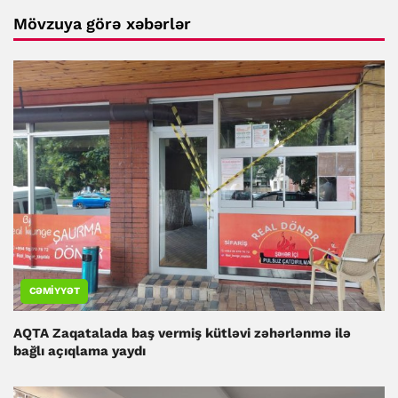
Mövzuya görə xəbərlər
CƏMIYYƏT
AQTA Zaqatalada baş vermiş kütləvi zəhərlənmə ilə
bağlı açıqlama yaydı