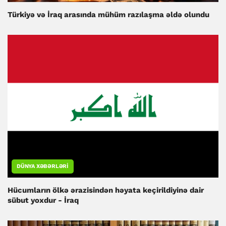
Türkiyə və İraq arasında mühüm razılaşma əldə olundu
DÜNYA XƏBƏRLƏRI
Hücumların ölkə ərazisindən həyata keçirildiyinə dair
sübut yoxdur - İraq