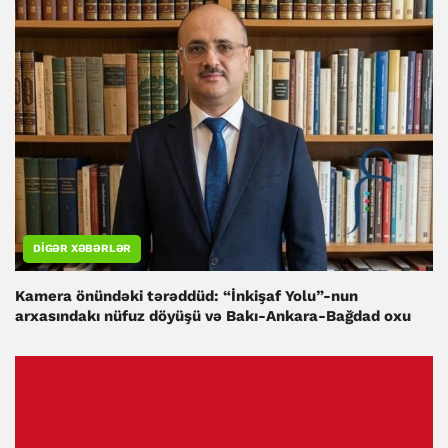
DIGƏR XƏBƏRLƏR
Kamera önündəki tərəddüd: “İnkişaf Yolu”-nun
arxasındakı nüfuz döyüşü və Bakı-Ankara-Bağdad oxu