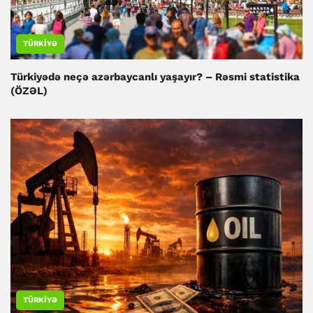
TÜRKIYƏ
Türkiyədə neçə azərbaycanlı yaşayır? – Rəsmi statistika
(ÖZƏL)
TÜRKIYƏ