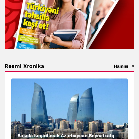
Rəsmi Xronika
Hamısı
Bakıda keçiriləcək Azərbaycan Beynəlxalq