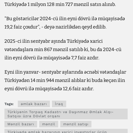
Türkiyədə 1 milyon 128 min 727 mənzil satın alınıb.
"Bu göstəricilər 2024-cü ilin eyni dövrü ilə müqayisədə
19,2 faiz çoxdur", - deyə nazirlikdən qeyd edilib.
2025-ci ilin sentyabr ayında Türkiyədə xarici
vətəndaşlara min 867 mənzil satılıb ki, bu da 2024-cü
ilin eyni dövrü ilə müqayisədə 7,7 faiz azdır.
Eyni ilin yanvar- sentyabr aylarında əcnəbi vətəndaşlar
Türkiyədən 14 min 944 mənzil alıblar ki buda keçən ilin
eyni dövrü ilə müqayisədə 12,6 faiz azdır.
Tags:
əmlak bazarı
İraq
Türkiyənin Torpaq Kadastrı və Daşınmaz Əmlak Alqı-
Satqısı üzrə Dövlət orqanı
Mənzil bazarı
mənzil
mənzil satışı
Türkiyədə əmlak bazarının xarici investorlar üçün