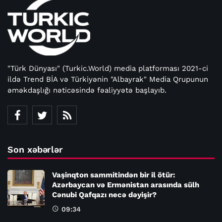
"Türk Dünyası" (Turkic.World) media platforması 2021-ci
ildə Trend BİA və Türkiyənin "Albayrak" Media Qrupunun
əməkdaşlığı nəticəsində fəaliyyətə başlayıb.
Son xəbərlər
Vaşinqton sammitindən bir il ötür:
Azərbaycan və Ermənistan arasında sülh
Cənubi Qafqazı necə dəyişir?
09:34