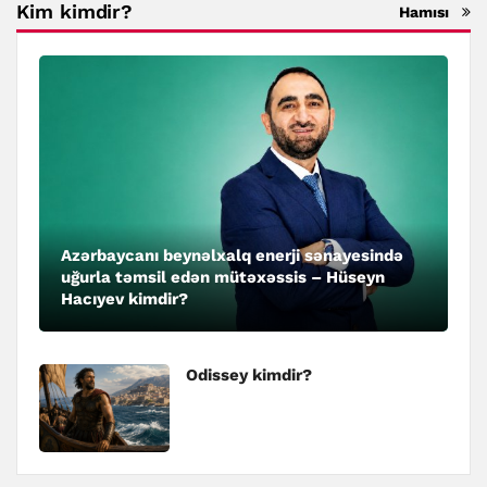
Kim kimdir?
Hamısı
Azərbaycanı beynəlxalq enerji sənayesində
uğurla təmsil edən mütəxəssis – Hüseyn
Hacıyev kimdir?
Odissey kimdir?