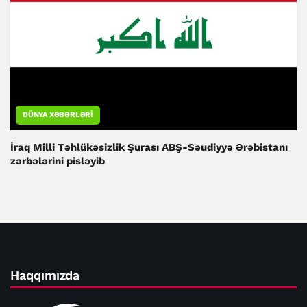
DÜNYA XƏBƏRLƏRI
İraq Milli Təhlükəsizlik Şurası ABŞ-Səudiyyə Ərəbistanı
zərbələrini pisləyib
Haqqımızda