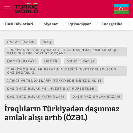
Türk Dövlətləri
Siyasət
İqtisadiyyat
Energetika
ƏMLAK BAZARI
İRAQ
TÜRKIYƏNIN TORPAQ KADASTRI VƏ DAŞINMAZ ƏMLAK ALQI-
SATQISI ÜZRƏ DÖVLƏT ORQANI
MƏNZIL BAZARI
MƏNZIL
MƏNZIL SATIŞI
TÜRKIYƏDƏ ƏMLAK BAZARININ XARICI INVESTORLAR ÜÇÜN
CAZIBƏDARLIĞI
XARICI VƏTƏNDAŞLARIN TÜRKIYƏDƏ MƏNZIL ALIŞI
DAŞINMAZ ƏMLAK VƏ INVESTISIYA FÜRSƏTLƏRI
DAŞINMAZ ƏMLAK YATIRIMLARI
DAŞINMAZ ƏMLAK BAZARI
İraqlıların Türkiyədən daşınmaz
əmlak alışı artıb (ÖZƏL)