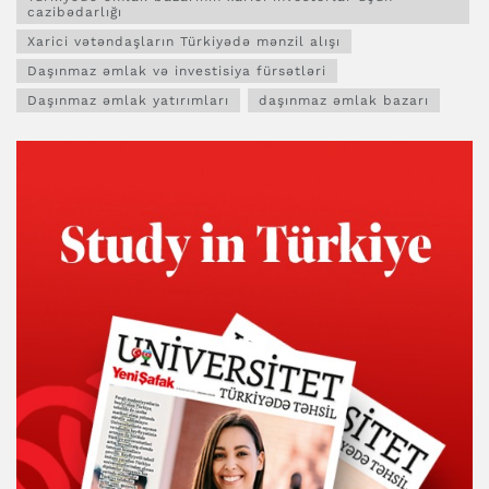
cazibədarlığı
Xarici vətəndaşların Türkiyədə mənzil alışı
Daşınmaz əmlak və investisiya fürsətləri
Daşınmaz əmlak yatırımları
daşınmaz əmlak bazarı