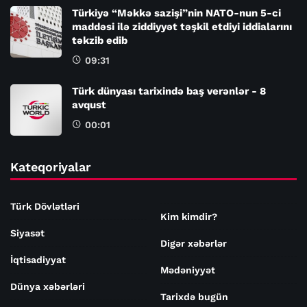
Türkiyə “Məkkə sazişi”nin NATO-nun 5-ci
maddəsi ilə ziddiyyət təşkil etdiyi iddialarını
təkzib edib
09:31
Türk dünyası tarixində baş verənlər - 8
avqust
00:01
Kateqoriyalar
Türk Dövlətləri
Kim kimdir?
Siyasət
Digər xəbərlər
İqtisadiyyat
Mədəniyyət
Dünya xəbərləri
Tarixdə bugün