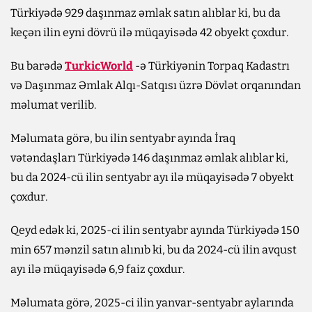
Türkiyədə 929 daşınmaz əmlak satın alıblar ki, bu da
keçən ilin eyni dövrü ilə müqayisədə 42 obyekt çoxdur.
Bu barədə
TurkicWorld
-ə Türkiyənin Torpaq Kadastrı
və Daşınmaz Əmlak Alqı-Satqısı üzrə Dövlət orqanından
məlumat verilib.
Məlumata görə, bu ilin sentyabr ayında İraq
vətəndaşları Türkiyədə 146 daşınmaz əmlak alıblar ki,
bu da 2024-cü ilin sentyabr ayı ilə müqayisədə 7 obyekt
çoxdur.
Qeyd edək ki, 2025-ci ilin sentyabr ayında Türkiyədə 150
min 657 mənzil satın alınıb ki, bu da 2024-cü ilin avqust
ayı ilə müqayisədə 6,9 faiz çoxdur.
Məlumata görə, 2025-ci ilin yanvar-sentyabr aylarında