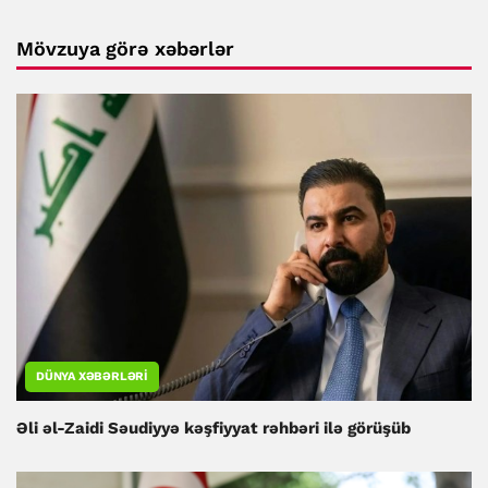
Mövzuya görə xəbərlər
DÜNYA XƏBƏRLƏRI
Əli əl-Zaidi Səudiyyə kəşfiyyat rəhbəri ilə görüşüb