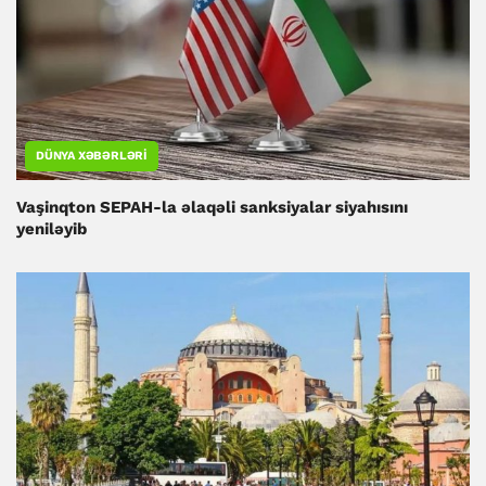
DÜNYA XƏBƏRLƏRI
Vaşinqton SEPAH-la əlaqəli sanksiyalar siyahısını
yeniləyib