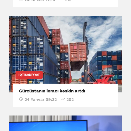
İQTISADIYYAT
Gürcüstanın ixracı kəskin artdı
24 Yanvar 09:32
202