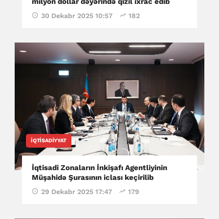
milyon dollar dəyərində qızıl ixrac edib
30 Dekabr 2025 10:57
182
İQTISADIYYAT
İqtisadi Zonaların İnkişafı Agentliyinin
Müşahidə Şurasının iclası keçirilib
29 Dekabr 2025 17:47
179