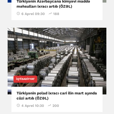
Türkiyənin Azərbaycana kimyəvi maddə
məhsulları ixracı artıb (ÖZƏL)
6 Aprel 09:30
188
İQTISADIYYAT
Türkiyənin polad ixracı cari ilin mart ayında
cüzi artıb (ÖZƏL)
4 Aprel 10:30
200