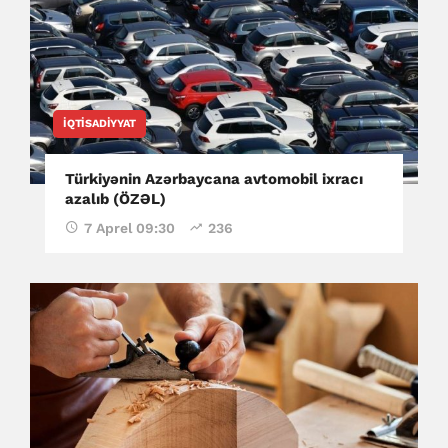
İQTISADIYYAT
Türkiyənin Azərbaycana avtomobil ixracı
azalıb (ÖZƏL)
7 Aprel 09:30
236