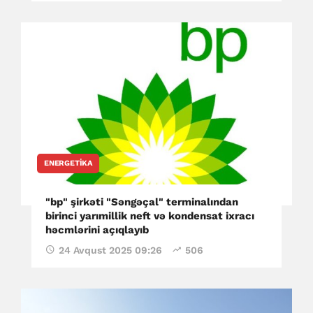
ENERGETIKA
"bp" şirkəti "Səngəçal" terminalından
birinci yarımillik neft və kondensat ixracı
həcmlərini açıqlayıb
24 Avqust 2025 09:26
506