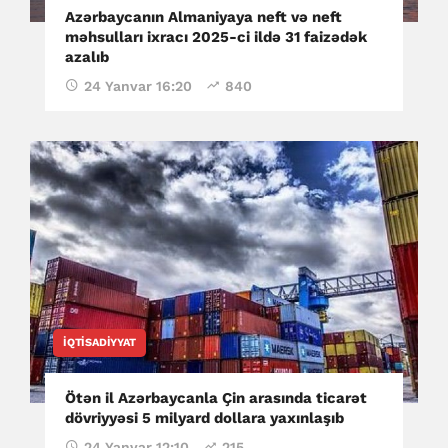
Azərbaycanın Almaniyaya neft və neft
məhsulları ixracı 2025-ci ildə 31 faizədək
azalıb
24 Yanvar 16:20
840
İQTISADIYYAT
Ötən il Azərbaycanla Çin arasında ticarət
dövriyyəsi 5 milyard dollara yaxınlaşıb
24 Yanvar 12:10
215