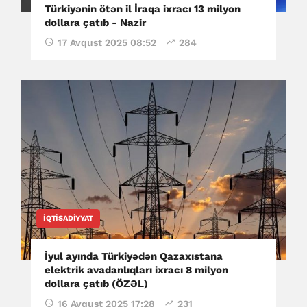
Türkiyənin ötən il İraqa ixracı 13 milyon
dollara çatıb - Nazir
17 Avqust 2025 08:52
284
İQTISADIYYAT
İyul ayında Türkiyədən Qazaxıstana
elektrik avadanlıqları ixracı 8 milyon
dollara çatıb (ÖZƏL)
16 Avqust 2025 17:28
231