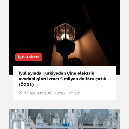
İQTISADIYYAT
İyul ayında Türkiyədən Çinə elektrik
avadanlıqları ixracı 5 milyon dollara çatıb
(ÖZƏL)
17 Avqust 2025 13:28
221