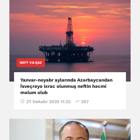
NEFT VƏ QAZ
Yanvar-noyabr aylarında Azərbaycandan
İsveçrəyə ixrac olunmuş neftin həcmi
məlum olub
27 Dekabr 2025 11:22
297