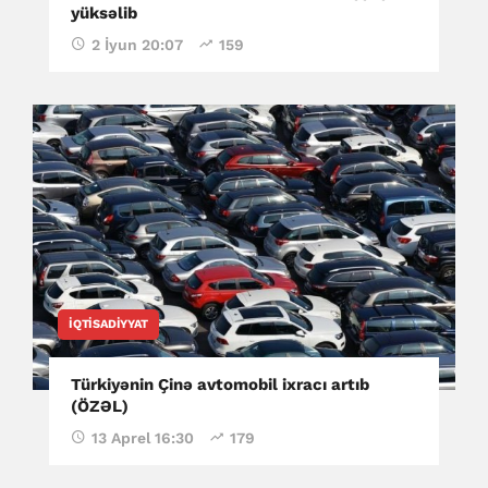
yüksəlib
2 İyun 20:07
159
İQTISADIYYAT
Türkiyənin Çinə avtomobil ixracı artıb
(ÖZƏL)
13 Aprel 16:30
179