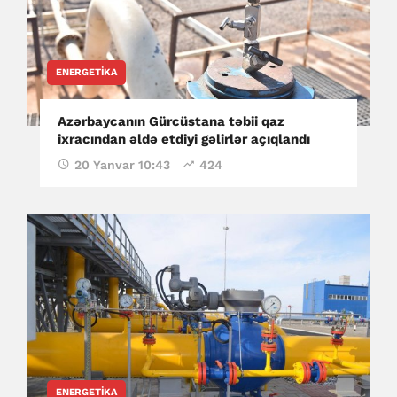
ENERGETIKA
Azərbaycanın Gürcüstana təbii qaz
ixracından əldə etdiyi gəlirlər açıqlandı
20 Yanvar 10:43
424
ENERGETIKA