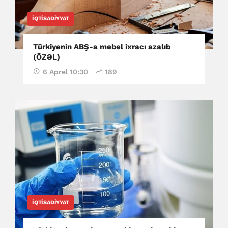
İQTISADIYYAT
Türkiyənin ABŞ-a mebel ixracı azalıb
(ÖZƏL)
6 Aprel 10:30
189
İQTISADIYYAT