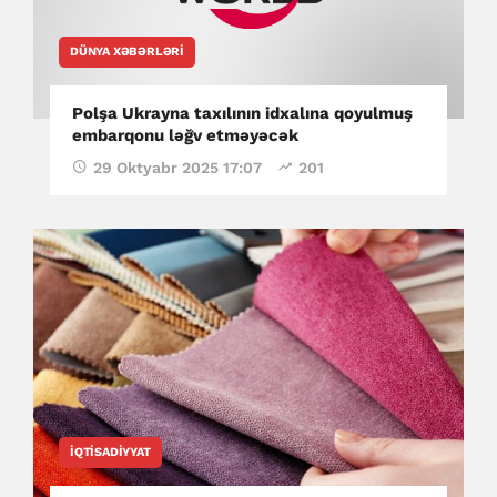
DÜNYA XƏBƏRLƏRI
Polşa Ukrayna taxılının idxalına qoyulmuş
embarqonu ləğv etməyəcək
29 Oktyabr 2025 17:07
201
İQTISADIYYAT