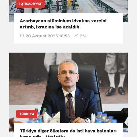
İQTISADIYYAT
Azərbaycan alüminium idxalına xərcini
artırıb, ixracına isə azaldıb
20 Avqust 2025 16:53
251
TÜRKIYƏ
Türkiyə digər ölkələrə də isti hava balonları