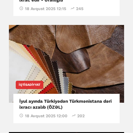
ixrac edir - Uraloğlu
18 Avqust 2025 12:15
245
İQTISADIYYAT
İyul ayında Türkiyədən Türkmənistana dəri
ixracı azalıb (ÖZƏL)
18 Avqust 2025 12:00
202