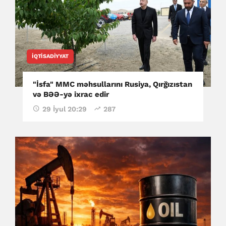
İQTISADIYYAT
"İsfa" MMC məhsullarını Rusiya, Qırğızıstan
və BƏƏ-yə ixrac edir
29 İyul 20:29
287