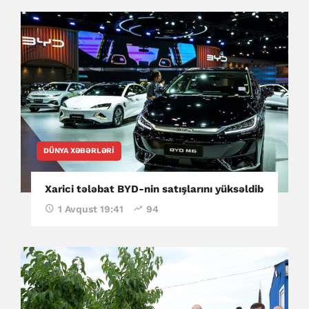
DÜNYA XƏBƏRLƏRI
Xarici tələbat BYD-nin satışlarını yüksəldib
1 Avqust 19:41
94