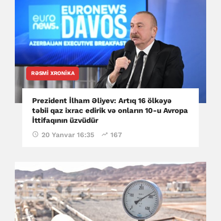
RƏSMI XRONIKA
Prezident İlham Əliyev: Artıq 16 ölkəyə
təbii qaz ixrac edirik və onların 10-u Avropa
İttifaqının üzvüdür
20 Yanvar 16:35
167