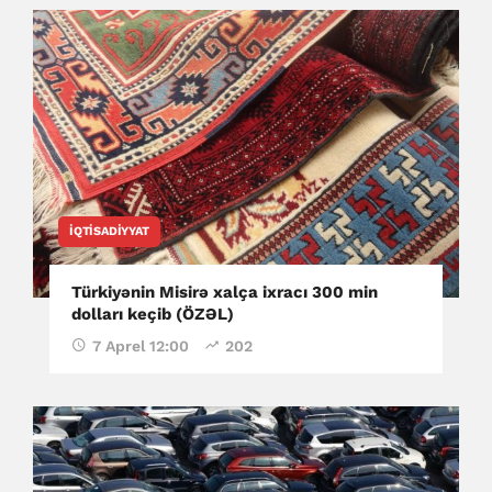
İQTISADIYYAT
Türkiyənin Misirə xalça ixracı 300 min
dolları keçib (ÖZƏL)
7 Aprel 12:00
202