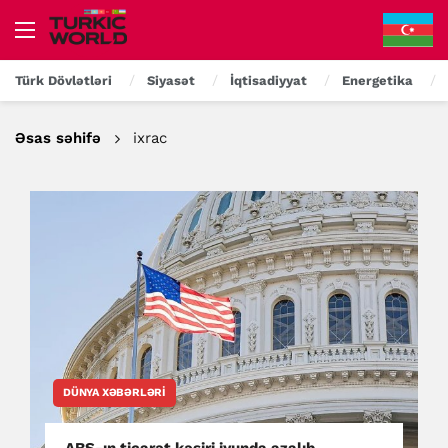
Türk Dövlətləri
Siyasət
İqtisadiyyat
Energetika
Əsas səhifə
ixrac
DÜNYA XƏBƏRLƏRI
ABŞ-ın ticarət kəsiri iyunda azalıb