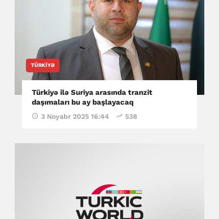
TÜRKIYƏ
Türkiyə ilə Suriya arasında tranzit
daşımaları bu ay başlayacaq
3 Noyabr 2025 16:44
538