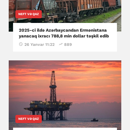
NEFT VƏ QAZ
2025-ci ildə Azərbaycandan Ermənistana
yanacaq ixracı 788,8 min dollar təşkil edib
26 Yanvar 11:22
889
NEFT VƏ QAZ