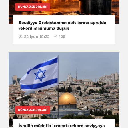
DÜNYA XƏBƏRLƏRI
Səudiyyə Ərəbistanının neft ixracı apreldə
rekord minimuma düşüb
22 İyun 19:22
129
DÜNYA XƏBƏRLƏRI
İsrailin müdafiə ixracatı rekord səviyyəyə