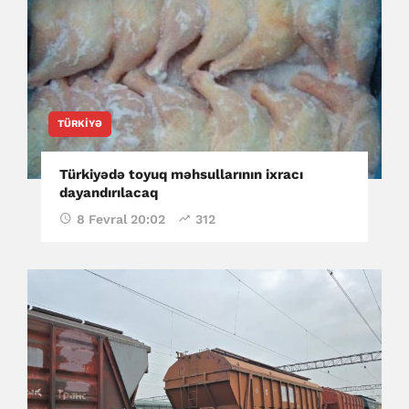
TÜRKIYƏ
Türkiyədə toyuq məhsullarının ixracı
dayandırılacaq
8 Fevral 20:02
312