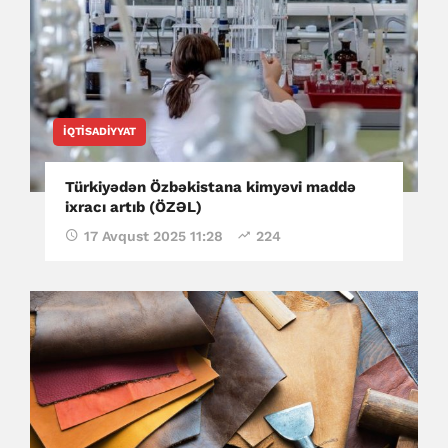
İQTISADIYYAT
Türkiyədən Özbəkistana kimyəvi maddə
ixracı artıb (ÖZƏL)
17 Avqust 2025 11:28
224