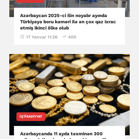
Azərbaycan 2025-ci ilin noyabr ayında
Türkiyəyə boru kəməri ilə ən çox qaz ixrac
etmiş ikinci ölkə olub
17 Yanvar 11:26
400
İQTISADIYYAT
Azərbaycanda 11 ayda təxminən 300