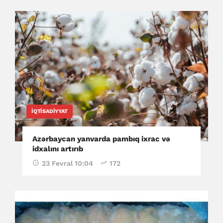
İQTISADIYYAT
Azərbaycan yanvarda pambıq ixrac və
idxalını artırıb
23 Fevral 10:04
172