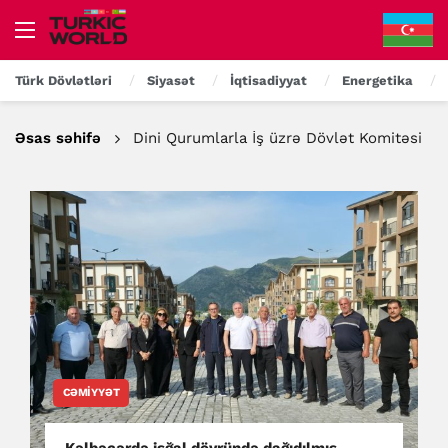
Türk Dövlətləri
Siyasət
İqtisadiyyat
Energetika
Əsas səhifə
Dini Qurumlarla İş üzrə Dövlət Komitəsi
CƏMIYYƏT
Kəlbəcərdə işğal dövründə dağıdılmış