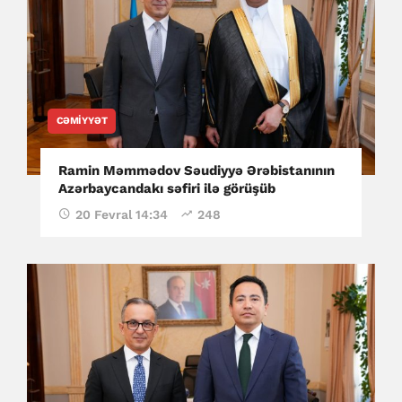
CƏMIYYƏT
Ramin Məmmədov Səudiyyə Ərəbistanının
Azərbaycandakı səfiri ilə görüşüb
20 Fevral 14:34
248