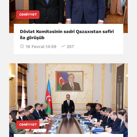
CƏMIYYƏT
Dövlət Komitəsinin sədri Qazaxıstan səfiri
ilə görüşüb
18 Fevral 14:59
257
CƏMIYYƏT