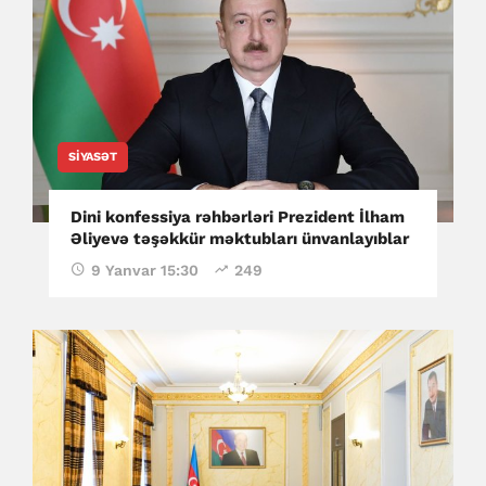
SIYASƏT
Dini konfessiya rəhbərləri Prezident İlham
Əliyevə təşəkkür məktubları ünvanlayıblar
9 Yanvar 15:30
249