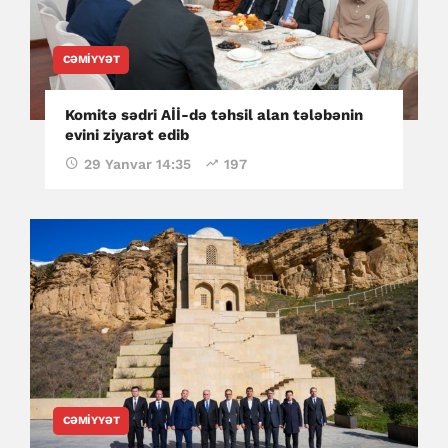
CƏMIYYƏT
Komitə sədri Aİİ-də təhsil alan tələbənin
evini ziyarət edib
29 Yanvar 14:35
197
CƏMIYYƏT