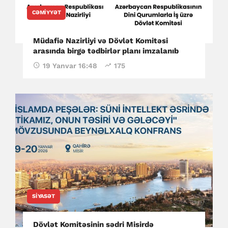
CƏMIYYƏT
Müdafiə Nazirliyi və Dövlət Komitəsi
arasında birgə tədbirlər planı imzalanıb
19 Yanvar 16:48
175
SIYASƏT
Dövlət Komitəsinin sədri Misirdə