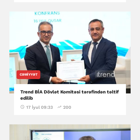
CƏMIYYƏT
Trend BİA Dövlət Komitəsi tərəfindən təltif
edilib
17 İyul 09:33
200