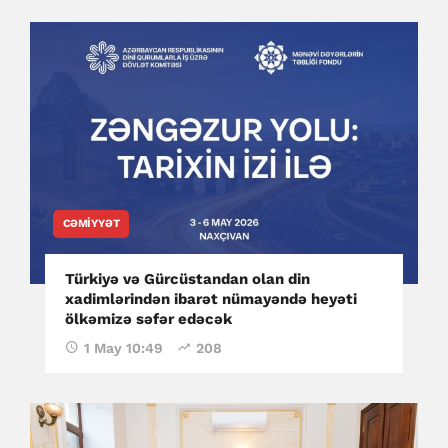
CƏMIYYƏT
Türkiyə və Gürcüstandan olan din
xadimlərindən ibarət nümayəndə heyəti
ölkəmizə səfər edəcək
1 May 10:49
208