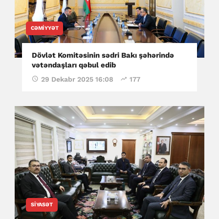
CƏMIYYƏT
Dövlət Komitəsinin sədri Bakı şəhərində
vətəndaşları qəbul edib
29 Dekabr 2025 16:08
177
SIYASƏT