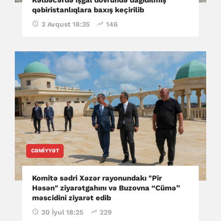
qəbiristanlıqlara baxış keçirilib
3 Avqust 18:35
146
CƏMIYYƏT
Komitə sədri Xəzər rayonundakı "Pir
Həsən" ziyarətgahını və Buzovna “Cümə”
məscidini ziyarət edib
20 İyul 18:25
229