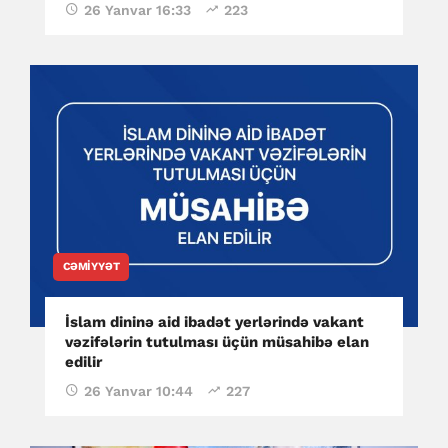
26 Yanvar 16:33
223
CƏMIYYƏT
İslam dininə aid ibadət yerlərində vakant
vəzifələrin tutulması üçün müsahibə elan
edilir
26 Yanvar 10:44
227