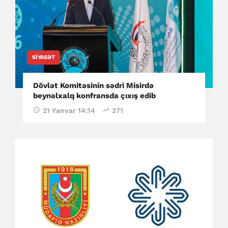
SIYASƏT
Dövlət Komitəsinin sədri Misirdə
beynəlxalq konfransda çıxış edib
21 Yanvar 14:14
271