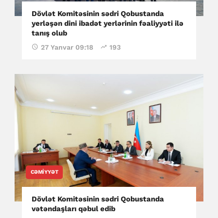
Dövlət Komitəsinin sədri Qobustanda
yerləşən dini ibadət yerlərinin fəaliyyəti ilə
tanış olub
27 Yanvar 09:18
193
CƏMIYYƏT
Dövlət Komitəsinin sədri Qobustanda
vətəndaşları qəbul edib