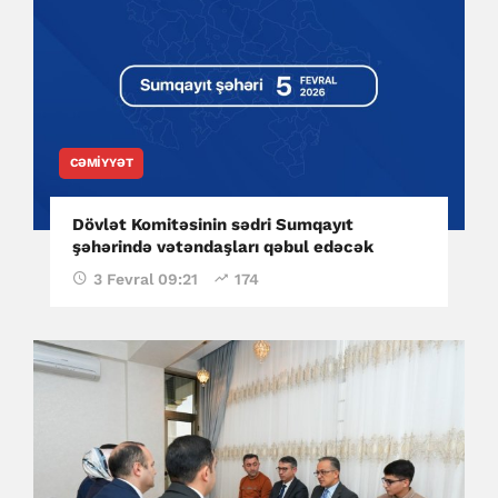
CƏMIYYƏT
Dövlət Komitəsinin sədri Sumqayıt
şəhərində vətəndaşları qəbul edəcək
3 Fevral 09:21
174