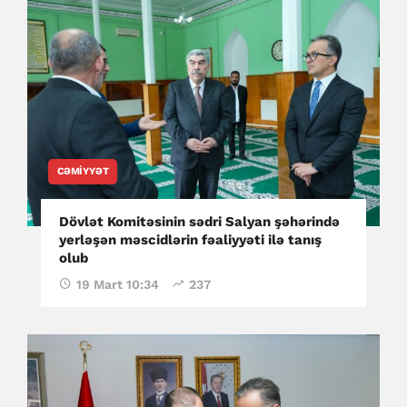
CƏMIYYƏT
Dövlət Komitəsinin sədri Salyan şəhərində
yerləşən məscidlərin fəaliyyəti ilə tanış
olub
19 Mart 10:34
237