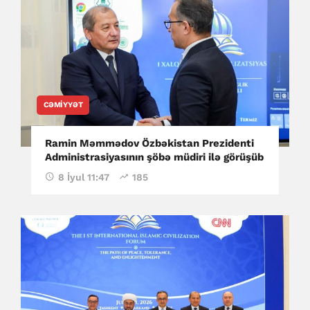
CƏMIYYƏT
Ramin Məmmədov Özbəkistan Prezidenti
Administrasiyasının şöbə müdiri ilə görüşüb
8 İyul 11:47
185