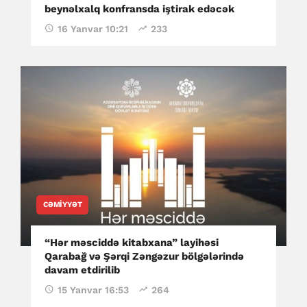
beynəlxalq konfransda iştirak edəcək
16 Yanvar 10:21
233
CƏMIYYƏT
“Hər məsciddə kitabxana” layihəsi
Qarabağ və Şərqi Zəngəzur bölgələrində
davam etdirilib
15 Yanvar 16:53
264