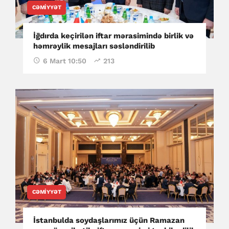
CƏMIYYƏT
İğdırda keçirilən iftar mərasimində birlik və
həmrəylik mesajları səsləndirilib
6 Mart 10:50
213
CƏMIYYƏT
İstanbulda soydaşlarımız üçün Ramazan