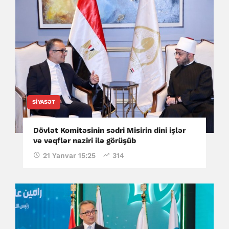
SIYASƏT
Dövlət Komitəsinin sədri Misirin dini işlər
və vəqflər naziri ilə görüşüb
21 Yanvar 15:25
314