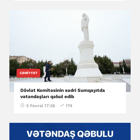
CƏMIYYƏT
Dövlət Komitəsinin sədri Sumqayıtda
vətəndaşları qəbul edib
5 Fevral 17:36
174