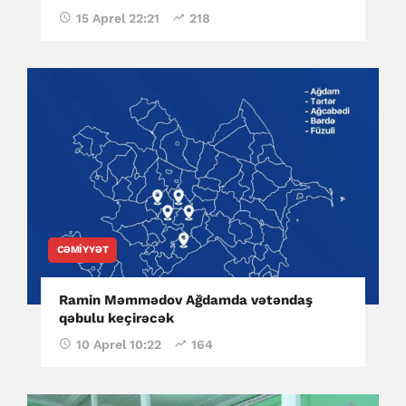
15 Aprel 22:21
218
CƏMIYYƏT
Ramin Məmmədov Ağdamda vətəndaş
qəbulu keçirəcək
10 Aprel 10:22
164