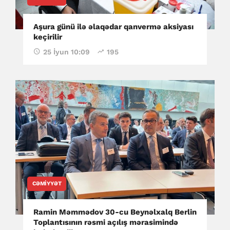
Aşura günü ilə əlaqədar qanvermə aksiyası
keçirilir
25 İyun 10:09
195
CƏMIYYƏT
Ramin Məmmədov 30-cu Beynəlxalq Berlin
Toplantısının rəsmi açılış mərasimində