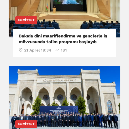
CƏMIYYƏT
Bakıda dini maarifləndirmə və gənclərlə iş
mövzusunda təlim proqramı başlayıb
21 Aprel 19:34
181
CƏMIYYƏT