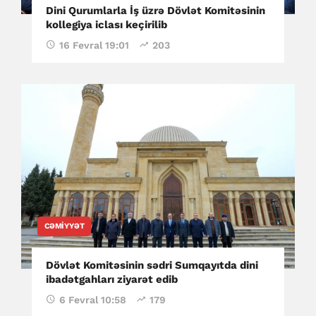
Dini Qurumlarla İş üzrə Dövlət Komitəsinin
kollegiya iclası keçirilib
16 Fevral 19:01
203
CƏMIYYƏT
Dövlət Komitəsinin sədri Sumqayıtda dini
ibadətgahları ziyarət edib
6 Fevral 10:58
179