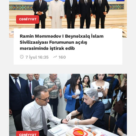
CƏMIYYƏT
Ramin Məmmədov I Beynəlxalq İslam
Sivilizasiyası Forumunun açılış
mərasimində iştirak edib
7 İyul 16:35
160
CƏMIYYƏT