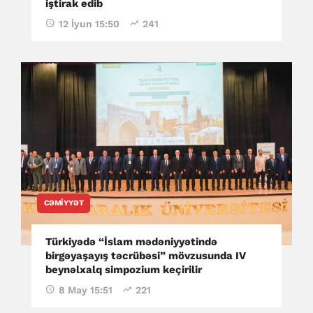
iştirak edib
12 İyun 15:50
241
CƏMIYYƏT
Türkiyədə “İslam mədəniyyətində
birgəyaşayış təcrübəsi” mövzusunda IV
beynəlxalq simpozium keçirilir
8 May 15:51
221