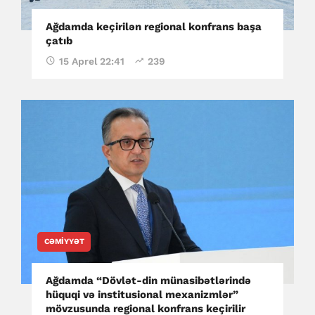
Ağdamda keçirilən regional konfrans başa
çatıb
15 Aprel 22:41
239
CƏMIYYƏT
Ağdamda “Dövlət-din münasibətlərində
hüquqi və institusional mexanizmlər”
mövzusunda regional konfrans keçirilir