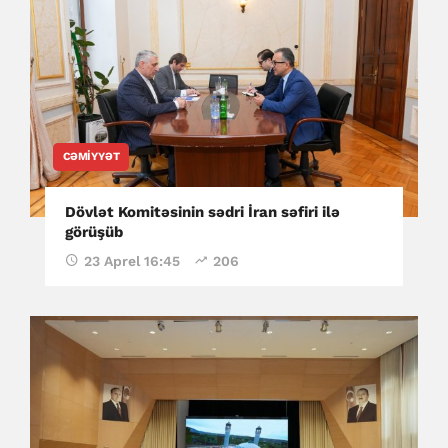
CƏMIYYƏT
Dövlət Komitəsinin sədri İran səfiri ilə
görüşüb
23 Aprel 16:45
206