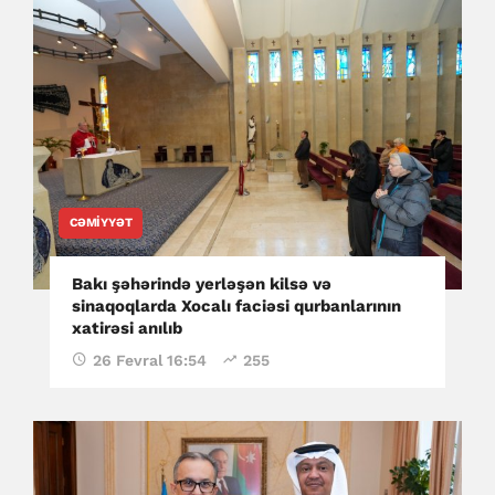
CƏMIYYƏT
Bakı şəhərində yerləşən kilsə və
sinaqoqlarda Xocalı faciəsi qurbanlarının
xatirəsi anılıb
26 Fevral 16:54
255