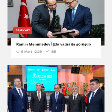
CƏMIYYƏT
Ramin Məmmədov İğdır valisi ilə görüşüb
6 Mart 12:39
185