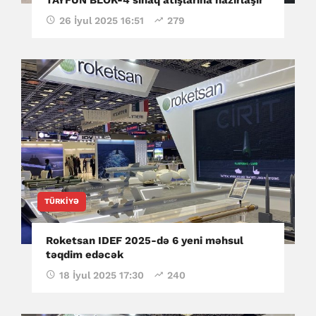
26 İyul 2025 16:51
279
TÜRKIYƏ
Roketsan IDEF 2025-də 6 yeni məhsul
təqdim edəcək
18 İyul 2025 17:30
240