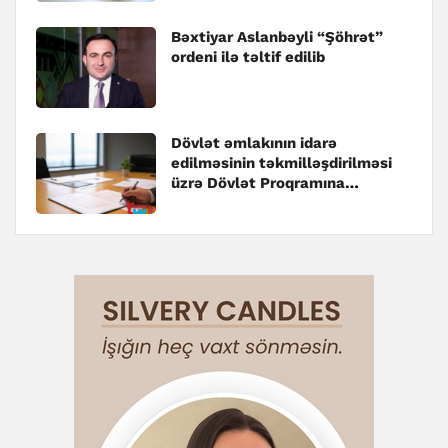
Bəxtiyar Aslanbəyli “Şöhrət”
ordeni ilə təltif edilib
Dövlət əmlakının idarə
edilməsinin təkmilləşdirilməsi
üzrə Dövlət Proqramına
dəyişiklik edilib