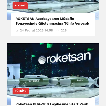
SIYASƏT
ROKETSAN Azərbaycanın Müdafiə
Sənayesində Güclənməsinə Töhfə Verəcək
24 Fevral 2025 14:58
226
TÜRKIYƏ
Roketsan PUA-300 Layihəsinə Start Verib