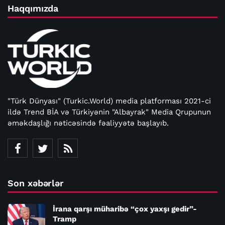
Haqqımızda
"Türk Dünyası" (Turkic.World) media platforması 2021-ci
ildə Trend BİA və Türkiyənin "Albayrak" Media Qrupunun
əməkdaşlığı nəticəsində fəaliyyətə başlayıb.
Son xəbərlər
İrana qarşı müharibə “çox yaxşı gedir”-
Tramp