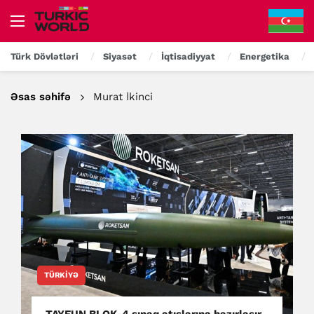
Türk Dövlətləri
Siyasət
İqtisadiyyat
Energetika
Əsas səhifə
Murat İkinci
TÜRKIYƏ
TAYFUN BLOK-4 sınaq atışlarına hazırlaşır