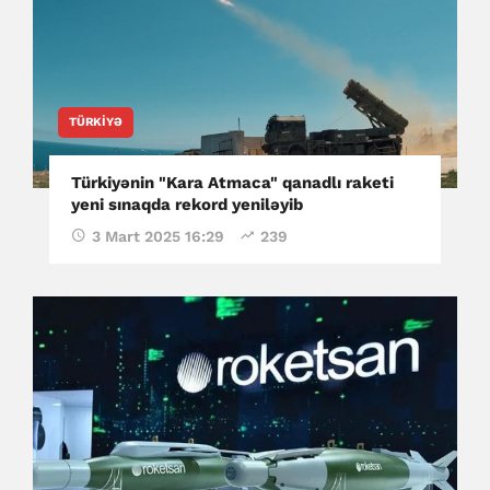
TÜRKIYƏ
Türkiyənin "Kara Atmaca" qanadlı raketi
yeni sınaqda rekord yeniləyib
3 Mart 2025 16:29
239