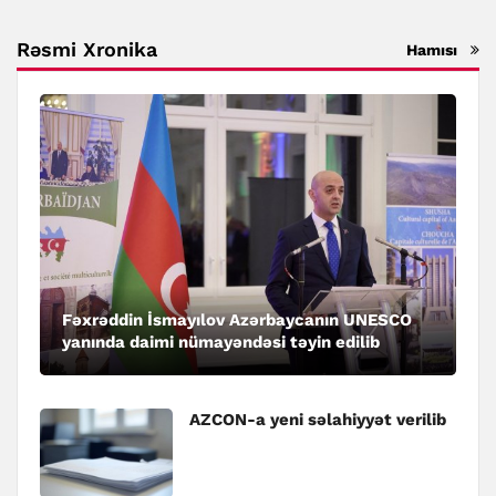
Rəsmi Xronika
Hamısı
Fəxrəddin İsmayılov Azərbaycanın UNESCO
yanında daimi nümayəndəsi təyin edilib
AZCON-a yeni səlahiyyət verilib