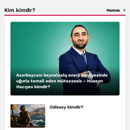
Kim kimdir?
Hamısı
Azərbaycanı beynəlxalq enerji sənayesində
uğurla təmsil edən mütəxəssis – Hüseyn
Hacıyev kimdir?
Odissey kimdir?