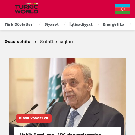
Türk Dövlətləri
Siyasət
İqtisadiyyat
Energetika
Əsas səhifə
SülhDanışıqları
DIGƏR XƏBƏRLƏR
Nəbih Bərri İran–ABŞ danışıqlarından