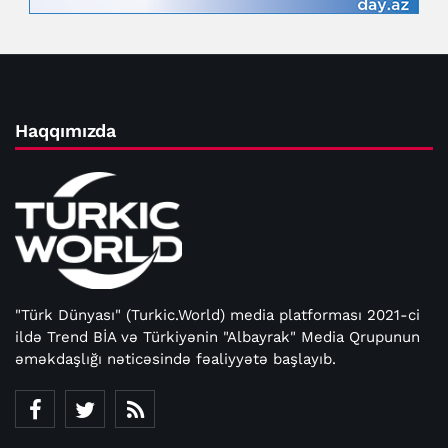
Haqqımızda
"Türk Dünyası" (Turkic.World) media platforması 2021-ci
ildə Trend BİA və Türkiyənin "Albayrak" Media Qrupunun
əməkdaşlığı nəticəsində fəaliyyətə başlayıb.