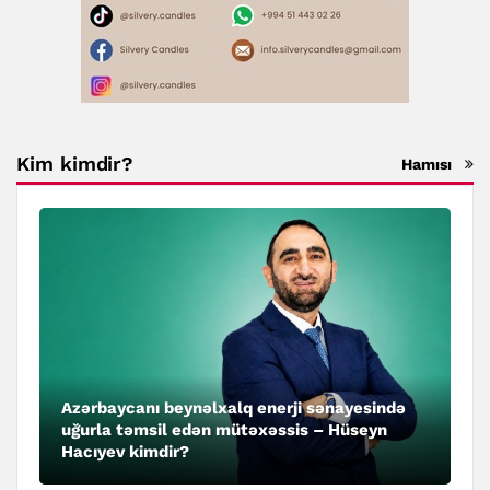
Kim kimdir?
Hamısı
Azərbaycanı beynəlxalq enerji sənayesində
uğurla təmsil edən mütəxəssis – Hüseyn
Hacıyev kimdir?