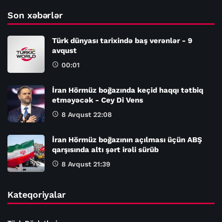
Son xəbərlər
Türk dünyası tarixində baş verənlər - 9
avqust
00:01
İran Hörmüz boğazında keçid haqqı tətbiq
etməyəcək - Cey Di Vens
8 Avqust 22:08
İran Hörmüz boğazının açılması üçün ABŞ
qarşısında altı şərt irəli sürüb
8 Avqust 21:39
Kateqoriyalar