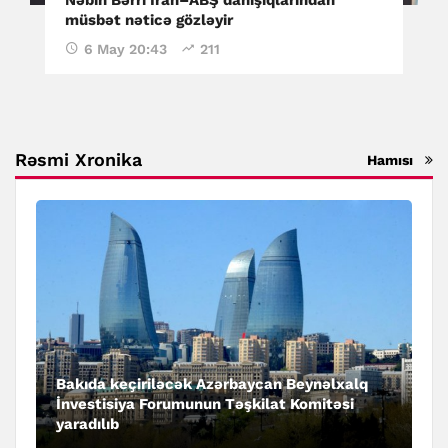
müsbət nəticə gözləyir
6 May 20:43
211
Rəsmi Xronika
Hamısı
Bakıda keçiriləcək Azərbaycan Beynəlxalq
İnvestisiya Forumunun Təşkilat Komitəsi
yaradılıb