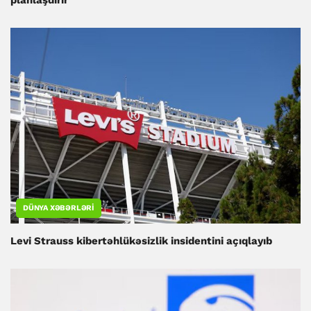
planlaşdırır
DÜNYA XƏBƏRLƏRI
Levi Strauss kibertəhlükəsizlik insidentini açıqlayıb