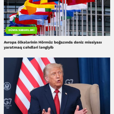
DÜNYA XƏBƏRLƏRI
Avropa ölkələrinin Hörmüz boğazında dəniz missiyası
yaratmaq cəhdləri ləngiyib