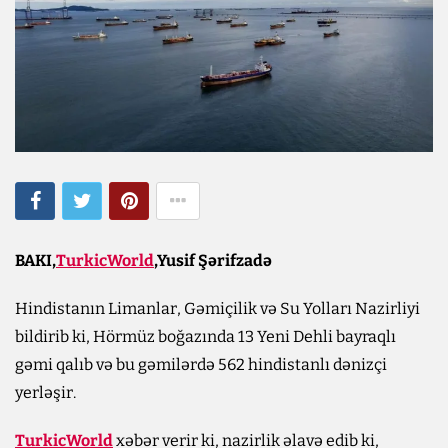
BAKI,
TurkicWorld
,Yusif Şərifzadə
Hindistanın Limanlar, Gəmiçilik və Su Yolları Nazirliyi
bildirib ki, Hörmüz boğazında 13 Yeni Dehli bayraqlı
gəmi qalıb və bu gəmilərdə 562 hindistanlı dənizçi
yerləşir.
TurkicWorld
xəbər verir ki, nazirlik əlavə edib ki,