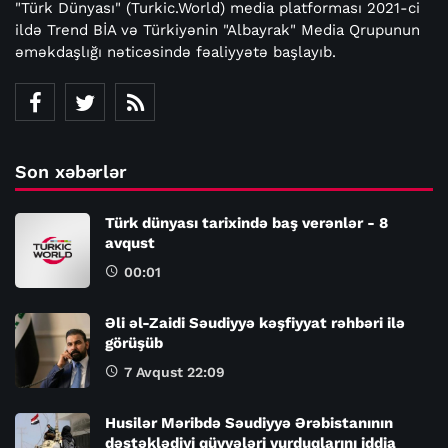
"Türk Dünyası" (Turkic.World) media platforması 2021-ci
ildə Trend BİA və Türkiyənin "Albayrak" Media Qrupunun
əməkdaşlığı nəticəsində fəaliyyətə başlayıb.
Son xəbərlər
Türk dünyası tarixində baş verənlər - 8
avqust
00:01
Əli əl-Zaidi Səudiyyə kəşfiyyat rəhbəri ilə
görüşüb
7 Avqust 22:09
Husilər Məribdə Səudiyyə Ərəbistanının
dəstəklədiyi qüvvələri vurduqlarını iddia