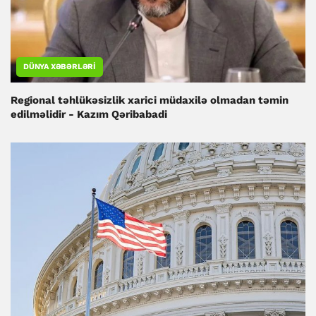
DÜNYA XƏBƏRLƏRI
Regional təhlükəsizlik xarici müdaxilə olmadan təmin
edilməlidir - Kazım Qəribabadi