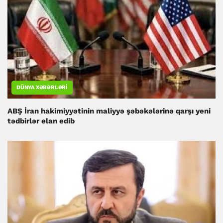
DÜNYA XƏBƏRLƏRI
ABŞ İran hakimiyyətinin maliyyə şəbəkələrinə qarşı yeni
tədbirlər elan edib