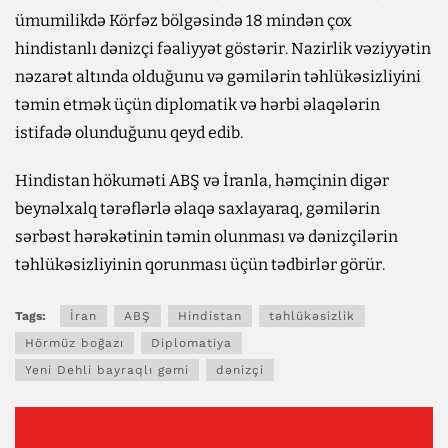
ümumilikdə Körfəz bölgəsində 18 mindən çox
hindistanlı dənizçi fəaliyyət göstərir. Nazirlik vəziyyətin
nəzarət altında olduğunu və gəmilərin təhlükəsizliyini
təmin etmək üçün diplomatik və hərbi əlaqələrin
istifadə olunduğunu qeyd edib.
Hindistan hökuməti ABŞ və İranla, həmçinin digər
beynəlxalq tərəflərlə əlaqə saxlayaraq, gəmilərin
sərbəst hərəkətinin təmin olunması və dənizçilərin
təhlükəsizliyinin qorunması üçün tədbirlər görür.
Tags:
İran
ABŞ
Hindistan
təhlükəsizlik
Hörmüz boğazı
Diplomatiya
Yeni Dehli bayraqlı gəmi
dənizçi