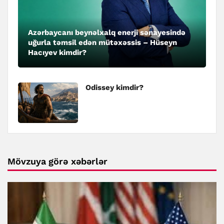
Azərbaycanı beynəlxalq enerji sənayesində
uğurla təmsil edən mütəxəssis – Hüseyn
Hacıyev kimdir?
Odissey kimdir?
Mövzuya görə xəbərlər