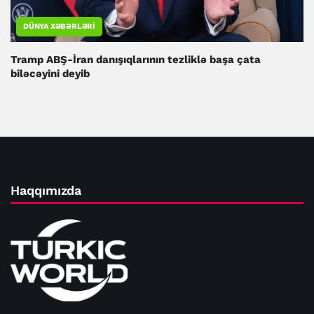
DÜNYA XƏBƏRLƏRI
Tramp ABŞ-İran danışıqlarının tezliklə başa çata
biləcəyini deyib
Haqqımızda