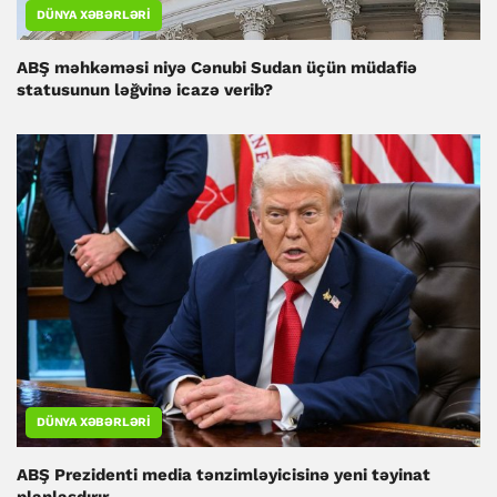
DÜNYA XƏBƏRLƏRI
ABŞ məhkəməsi niyə Cənubi Sudan üçün müdafiə
statusunun ləğvinə icazə verib?
DÜNYA XƏBƏRLƏRI
ABŞ Prezidenti media tənzimləyicisinə yeni təyinat