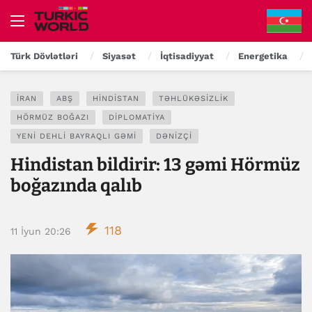
Türk Dövlətləri
Siyasət
İqtisadiyyat
Energetika
İRAN
ABŞ
HINDISTAN
TƏHLÜKƏSIZLIK
HÖRMÜZ BOĞAZI
DIPLOMATIYA
YENI DEHLI BAYRAQLI GƏMI
DƏNIZÇI
Hindistan bildirir: 13 gəmi Hörmüz
boğazında qalıb
118
11 İyun 20:26