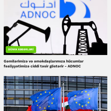
DÜNYA XƏBƏRLƏRI
Gəmilərimizə və əməkdaşlarımıza hücumlar
fəaliyyətimizə ciddi təsir göstərir - ADNOC