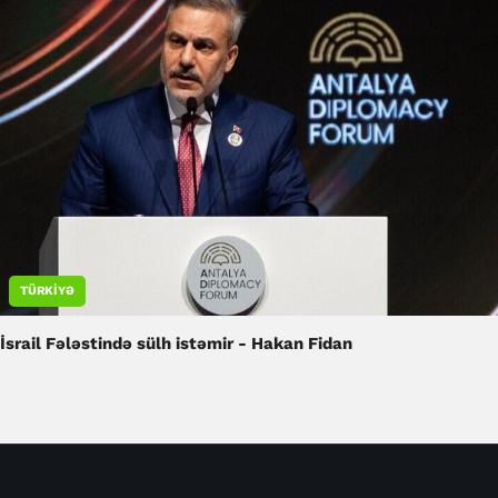
TÜRKIYƏ
İsrail Fələstində sülh istəmir - Hakan Fidan