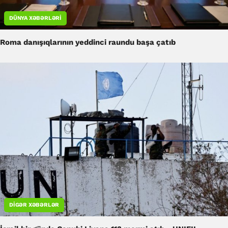
DÜNYA XƏBƏRLƏRI
Roma danışıqlarının yeddinci raundu başa çatıb
DIGƏR XƏBƏRLƏR