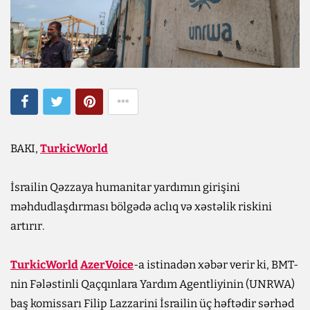
BAKI,
TurkicWorld
İsrailin Qəzzaya humanitar yardımın girişini
məhdudlaşdırması bölgədə aclıq və xəstəlik riskini
artırır.
TurkicWorld
AzerVoice
-a istinadən xəbər verir ki, BMT-
nin Fələstinli Qaçqınlara Yardım Agentliyinin (UNRWA)
baş komissarı Filip Lazzarini İsrailin üç həftədir sərhəd