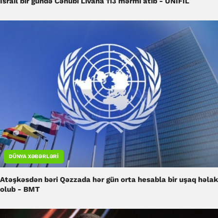
İsrail bir gündə Cənubi Livana 113 mərmi atıb - UNIFIL
DÜNYA XƏBƏRLƏRI
Atəşkəsdən bəri Qəzzada hər gün orta hesabla bir uşaq həlak
olub - BMT