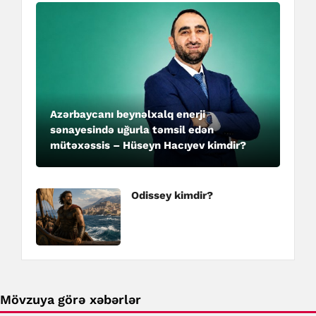
Azərbaycanı beynəlxalq enerji
sənayesində uğurla təmsil edən
mütəxəssis – Hüseyn Hacıyev kimdir?
Odissey kimdir?
Mövzuya görə xəbərlər