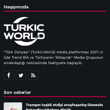
Haqqımızda
"Türk Dünyası" (Turkic.World) media platforması 2021-ci
ildə Trend BİA və Türkiyənin "Albayrak" Media Qrupunun
əməkdaşlığı nəticəsində fəaliyyətə başlayıb.
Son xəbərlər
Trampın təşkil etdiyi atəşfəşanlıq Ginnesin
Rekordlar kitabına düşüb