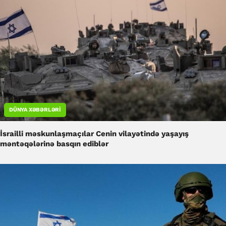
DÜNYA XƏBƏRLƏRI
İsrailli məskunlaşmaçılar Cenin vilayətində yaşayış
məntəqələrinə basqın ediblər