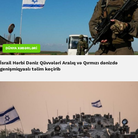
DÜNYA XƏBƏRLƏRI
İsrail Hərbi Dəniz Qüvvələri Aralıq və Qırmızı dənizdə
genişmiqyaslı təlim keçirib