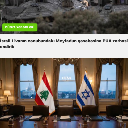
DÜNYA XƏBƏRLƏRI
İsrail Livanın cənubundakı Meyfadun qəsəbəsinə PUA zərbəsi
endirib