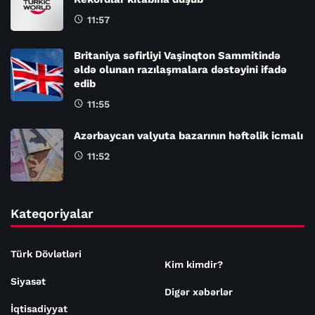
11:57
Britaniya səfirliyi Vaşinqton Sammitində
əldə olunan razılaşmalara dəstəyini ifadə
edib
11:55
Azərbaycan valyuta bazarının həftəlik icmalı
11:52
Kateqoriyalar
Türk Dövlətləri
Kim kimdir?
Siyasət
Digər xəbərlər
İqtisadiyyat