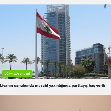
DÜNYA XƏBƏRLƏRI
Livanın cənubunda məscid yaxınlığında partlayış baş verib