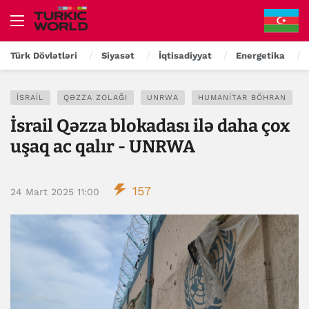
Türk Dövlətləri
Siyasət
İqtisadiyyat
Energetika
İSRAIL
QƏZZA ZOLAĞI
UNRWA
HUMANITAR BÖHRAN
İsrail Qəzza blokadası ilə daha çox
uşaq ac qalır - UNRWA
157
24 Mart 2025 11:00