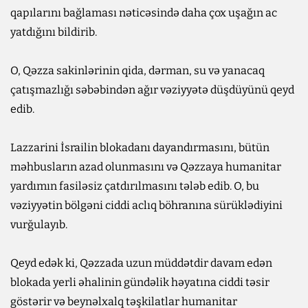
qapılarını bağlaması nəticəsində daha çox uşağın ac
yatdığını bildirib.
O, Qəzza sakinlərinin qida, dərman, su və yanacaq
çatışmazlığı səbəbindən ağır vəziyyətə düşdüyünü qeyd
edib.
Lazzarini İsrailin blokadanı dayandırmasını, bütün
məhbusların azad olunmasını və Qəzzaya humanitar
yardımın fasiləsiz çatdırılmasını tələb edib. O, bu
vəziyyətin bölgəni ciddi aclıq böhranına sürüklədiyini
vurğulayıb.
Qeyd edək ki, Qəzzada uzun müddətdir davam edən
blokada yerli əhalinin gündəlik həyatına ciddi təsir
göstərir və beynəlxalq təşkilatlar humanitar