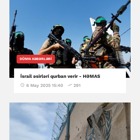
DÜNYA XƏBƏRLƏRI
İsrail əsirləri qurban verir - HƏMAS
6 May 2025 15:40
291