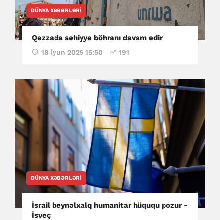
DÜNYA XƏBƏRLƏRI
Qəzzada səhiyyə böhranı davam edir
18 İyun 2025 15:50
191
DÜNYA XƏBƏRLƏRI
İsrail beynəlxalq humanitar hüququ pozur -
İsveç