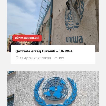
DÜNYA XƏBƏRLƏRI
Qəzzada ərzaq tükənib – UNRWA
17 Aprel 2025 10:30
192