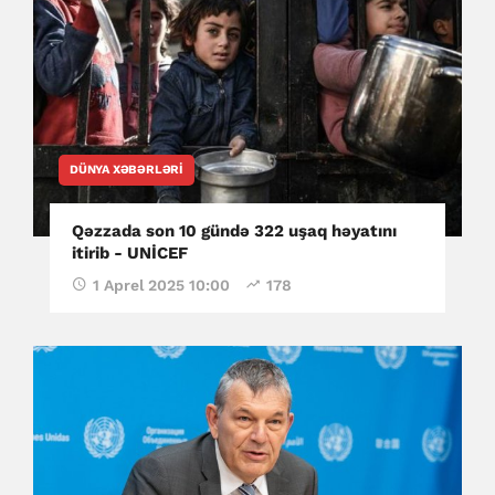
DÜNYA XƏBƏRLƏRI
Qəzzada son 10 gündə 322 uşaq həyatını
itirib - UNİCEF
1 Aprel 2025 10:00
178