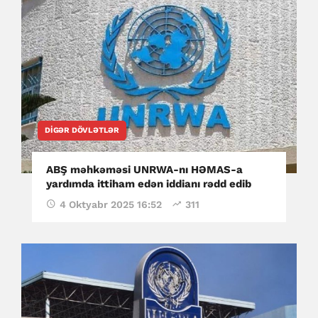
DIGƏR DÖVLƏTLƏR
ABŞ məhkəməsi UNRWA-nı HƏMAS-a
yardımda ittiham edən iddianı rədd edib
4 Oktyabr 2025 16:52
311