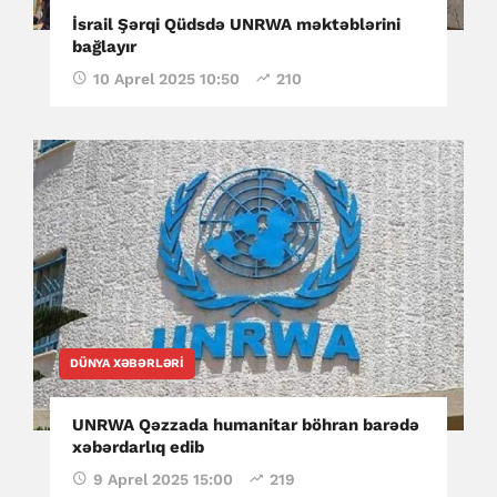
İsrail Şərqi Qüdsdə UNRWA məktəblərini
bağlayır
10 Aprel 2025 10:50
210
DÜNYA XƏBƏRLƏRI
UNRWA Qəzzada humanitar böhran barədə
xəbərdarlıq edib
9 Aprel 2025 15:00
219