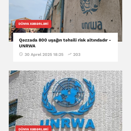
DÜNYA XƏBƏRLƏRI
Qəzzada 800 uşağın təhsili risk altındadır -
UNRWA
30 Aprel 2025 18:25
203
DÜNYA XƏBƏRLƏRI