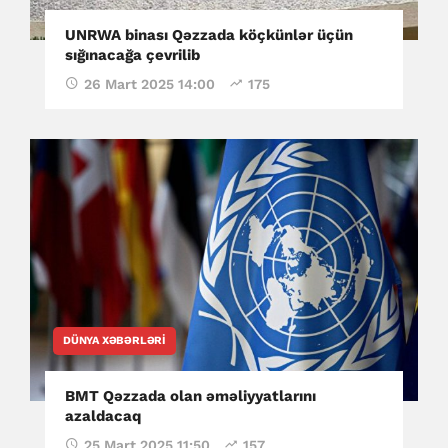
UNRWA binası Qəzzada köçkünlər üçün
sığınacağa çevrilib
26 Mart 2025 14:00
175
DÜNYA XƏBƏRLƏRI
BMT Qəzzada olan əməliyyatlarını
azaldacaq
25 Mart 2025 11:50
157