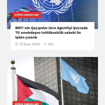
DÜNYA XƏBƏRLƏRI
BMT-nin Qaçqınlar üzrə Agentliyi Qəzzada
70 əməkdaşını təhlükəsizlik səbəbi ilə
işdən çıxarıb
12 İyun 19:57
124
DÜNYA XƏBƏRLƏRI