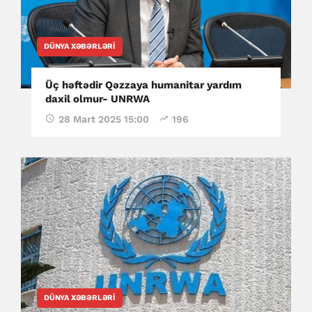
DÜNYA XƏBƏRLƏRI
Üç həftədir Qəzzaya humanitar yardım
daxil olmur- UNRWA
28 Mart 2025 15:00
196
DÜNYA XƏBƏRLƏRI