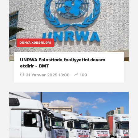
DÜNYA XƏBƏRLƏRI
UNRWA Fələstində fəaliyyətini davam
etdirir - BMT
31 Yanvar 2025 13:00
169