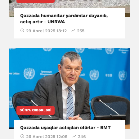
Qəzzada humanitar yardımlar dayanıb,
aclıq artır - UNRWA
29 Aprel 2025 18:12
255
DÜNYA XƏBƏRLƏRI
Qəzzada uşaqlar aclıqdan ölürlər - BMT
26 Aprel 2025 12:09
246