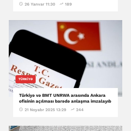
26 Yanvar 11:30
189
TÜRKIYƏ
Türkiyə və BMT UNRWA arasında Ankara
ofisinin açılması barədə anlaşma imzalayıb
21 Noyabr 2025 13:29
244