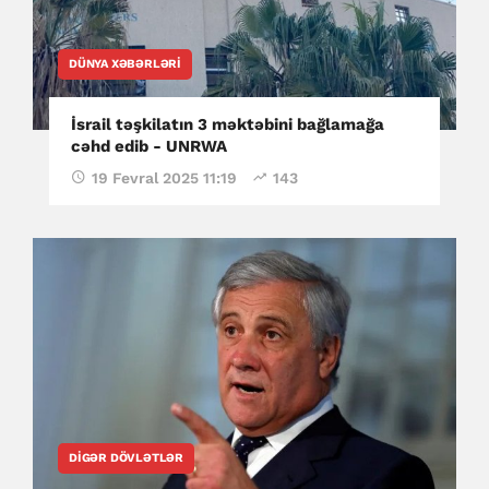
DÜNYA XƏBƏRLƏRI
İsrail təşkilatın 3 məktəbini bağlamağa
cəhd edib - UNRWA
19 Fevral 2025 11:19
143
DIGƏR DÖVLƏTLƏR