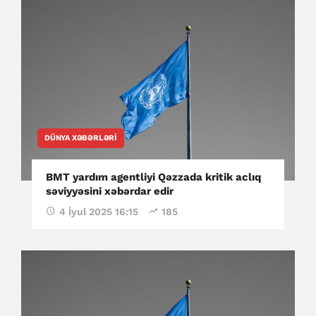
DÜNYA XƏBƏRLƏRI
BMT yardım agentliyi Qəzzada kritik aclıq
səviyyəsini xəbərdar edir
4 İyul 2025 16:15
185