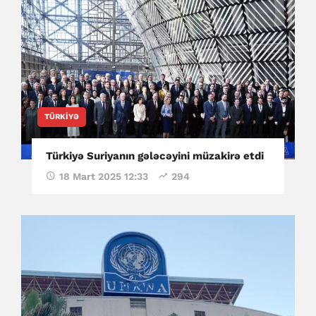
TÜRKIYƏ
Türkiyə Suriyanın gələcəyini müzakirə etdi
18 Mart 2025 12:33
294