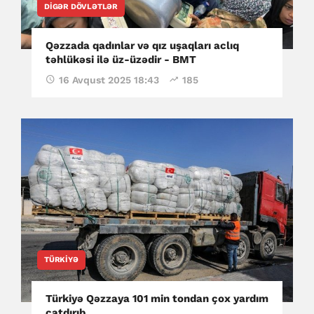
DIGƏR DÖVLƏTLƏR
Qəzzada qadınlar və qız uşaqları aclıq
təhlükəsi ilə üz-üzədir - BMT
16 Avqust 2025 18:43
185
TÜRKIYƏ
Türkiyə Qəzzaya 101 min tondan çox yardım
çatdırıb