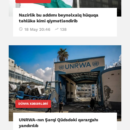
Nazirlik bu addımı beynəlxalq hüquqa
təhlükə kimi qiymətləndirib
18 May 20:46
138
DÜNYA XƏBƏRLƏRI
UNRWA-nın Şərqi Qüdsdəki qərargahı
yandırılıb