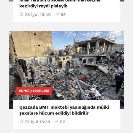
keçirdiyi reydi pisləyib
28 İyul 18:40
85
DÜNYA XƏBƏRLƏRI
Qəzzada BMT məktəbi yaxınlığında mülki
şəxslərə hücum edildiyi bildirilir
27 İyul 18:38
62