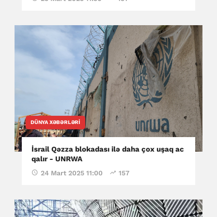
DÜNYA XƏBƏRLƏRI
İsrail Qəzza blokadası ilə daha çox uşaq ac
qalır - UNRWA
24 Mart 2025 11:00
157