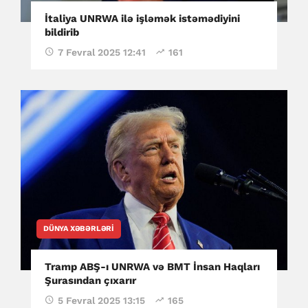
İtaliya UNRWA ilə işləmək istəmədiyini
bildirib
7 Fevral 2025 12:41
161
DÜNYA XƏBƏRLƏRI
Tramp ABŞ-ı UNRWA və BMT İnsan Haqları
Şurasından çıxarır
5 Fevral 2025 13:15
165