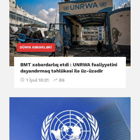
DÜNYA XƏBƏRLƏRI
BMT xəbərdarlıq etdi : UNRWA fəaliyyətini
dayandırmaq təhlükəsi ilə üz-üzədir
1 İyul 10:21
86