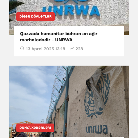
DIGƏR DÖVLƏTLƏR
Qəzzada humanitar böhran ən ağır
mərhələdədir - UNRWA
13 Aprel 2025 13:18
228
DÜNYA XƏBƏRLƏRI