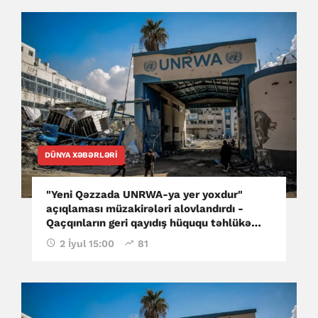
DÜNYA XƏBƏRLƏRI
"Yeni Qəzzada UNRWA-ya yer yoxdur"
açıqlaması müzakirələri alovlandırdı -
Qaçqınların geri qayıdış hüququ təhlükə
altındadır?
2 İyul 15:00
81