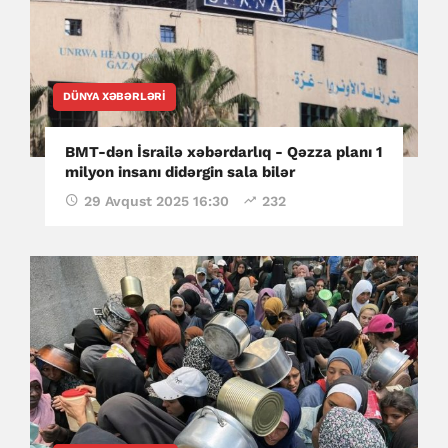
DÜNYA XƏBƏRLƏRI
BMT-dən İsrailə xəbərdarlıq - Qəzza planı 1
milyon insanı didərgin sala bilər
29 Avqust 2025 16:30
232