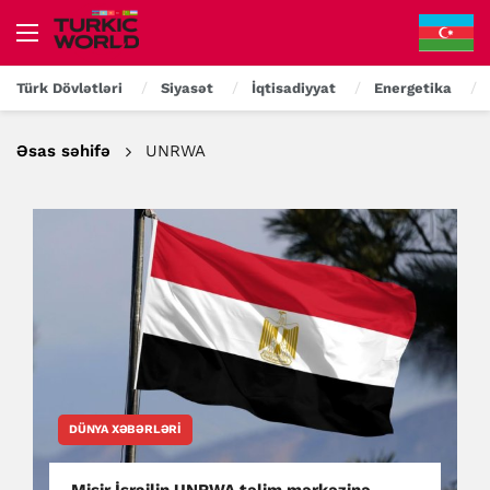
Türk Dövlətləri
Siyasət
İqtisadiyyat
Energetika
Əsas səhifə
UNRWA
DÜNYA XƏBƏRLƏRI
Misir İsrailin UNRWA təlim mərkəzinə