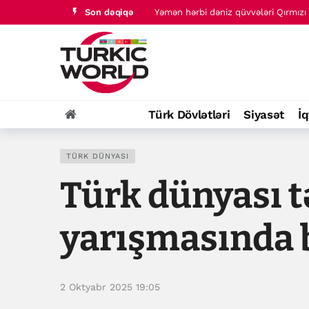
Yəmən hərbi dəniz qüvvələri Qırmızı 
Son dəqiqə
Əli əl-Zaidi Səudiyyə kəşfiyyat rəhbə
Türk Dövlətləri
Siyasət
İq
TÜRK DÜNYASI
Türk dünyası t
yarışmasında b
2 Oktyabr 2025 19:05