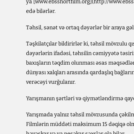
ya [www.ebsshortfilm.org](http://www.ebssh
edə bilərlər.
Təhsil, sənət və ortaq dəyərlər bir araya gəl
Təşkilatçılar bildirirlər ki, təhsil mövzulu 
dəyərlərin ifadəsi, təhsilin cəmiyyətə təsir
baxışların təqdim olunması əsas məqsədlər
dünyası xalqları arasında qardaşlıq bağlar
verəcəyi vurğulanır.
Yarışmanın şərtləri və qiymətləndirmə qay
Yarışmada yalnız təhsil mövzusunda çəkilmi
Filmlərin müddəti maksimum 15 dəqiqə olmal
həvəskar və ya peşəkar şəxslər ola bilər.