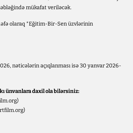
məbləğində mükafat veriləcək.
 dəfə olaraq *Eğitim-Bir-Sen üzvlərinin
026, nəticələrin açıqlanması isə 30 yanvar 2026-
 ünvanlara daxil ola bilərsiniz:
ilm.org)
tfilm.org)