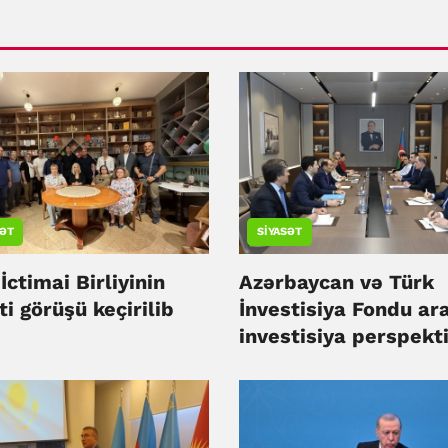
ƏT
SIYASƏT
İctimai Birliyinin
Azərbaycan və Türk
i görüşü keçirilib
İnvestisiya Fondu ar
investisiya perspekti
müzakirə olunub