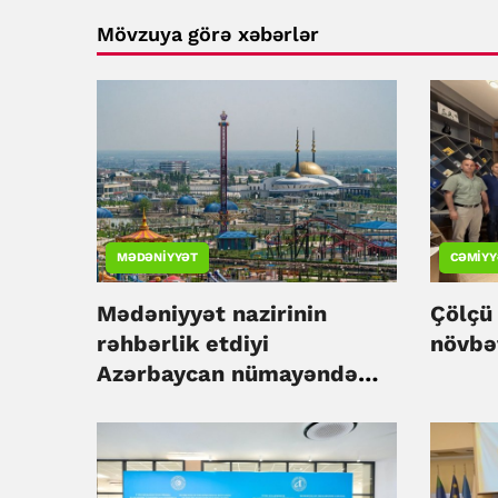
Mövzuya görə xəbərlər
MƏDƏNIYYƏT
CƏMIYY
Mədəniyyət nazirinin
Çölçü 
rəhbərlik etdiyi
növbət
Azərbaycan nümayəndə
heyətinin Özbəkistana
səfəri başlanıb