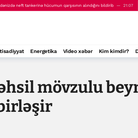
dənizdə neft tankerinə hücumun qarşısının alındığını bildirib
21:07
ri ilə görüşüb
22:09
tisadiyyat
Energetika
Video xəbər
Kim kimdir?
D
əhsil mövzulu beyn
irləşir