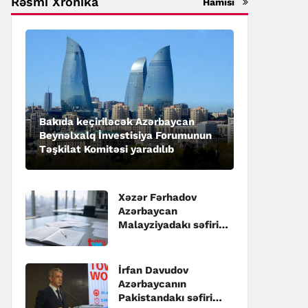
Rəsmi Xronika
Hamısı
Bakıda keçiriləcək Azərbaycan
Beynəlxalq İnvestisiya Forumunun
Təşkilat Komitəsi yaradılıb
Xəzər Fərhadov
Azərbaycan
Malayziyadakı səfiri
təyin edilib
İrfan Davudov
Azərbaycanın
Pakistandakı səfiri