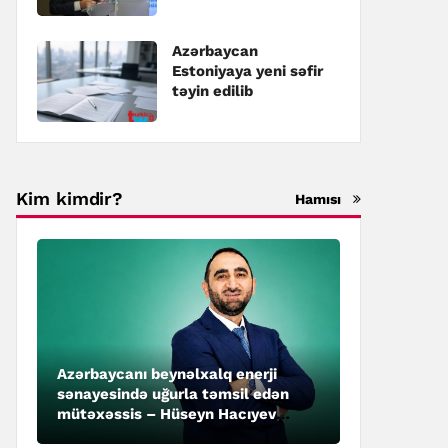
təyin edilib
Azərbaycan
Estoniyaya yeni səfir
təyin edilib
Kim kimdir?
Hamısı
Azərbaycanı beynəlxalq enerji
sənayesində uğurla təmsil edən
mütəxəssis – Hüseyn Hacıyev
kimdir?