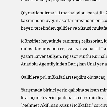
Qiymətləndirmə iki mərhələdən ibarətdir. Ə
baxımından uyğun əsərlər arasından ən çox
heyəti tərəfindən qaliblər və xüsusi mükaf
Münsiflər heyətində tanınmış rejissorlar, kino
münsiflər arasında rejissor və ssenarist İs
yazarı Enver Gülşen, rejissor Mutlu Kurnalı
Anadolu Agentliyindən Barışkan Ünal yer al
Qaliblərə pul mükafatları təqdim olunacaq
Yarışmada birinci yerin qalibinə səksən min 
lirə, üçüncü yerin qalibinə isə qırx min lir
“Mehmet Akif İnan Xüsusi Mükafatı” çərçivəs