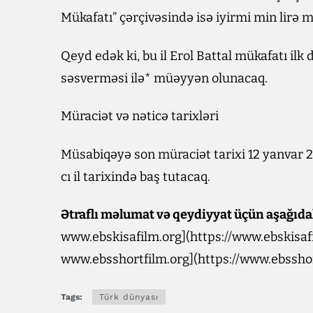
Mükafatı” çərçivəsində isə iyirmi min lirə 
Qeyd edək ki, bu il Erol Battal mükafatı ilk
səsverməsi ilə* müəyyən olunacaq.
Müraciət və nəticə tarixləri
Müsabiqəyə son müraciət tarixi 12 yanvar 2
cı il tarixində baş tutacaq.
Ətraflı məlumat və qeydiyyat üçün aşağıdakı
www.ebskisafilm.org](https://www.ebskisaf
www.ebsshortfilm.org](https://www.ebsshor
Tags:
Türk dünyası