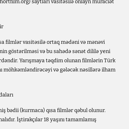
ortfilm.org) saytları vasitəsilə onlayn müraciət
ir
qısa filmlər vasitəsilə ortaq mədəni və mənəvi
inin göstərilməsi və bu sahədə sənət dililə yeni
dəndir. Yarışmaya təqdim olunan filmlərin Türk
ını möhkəmləndirəcəyi və gələcək nəsillərə ilham
daları
ş bədii (kurmaca) qısa filmlər qəbul olunur.
ıdır. İştirakçılar 18 yaşını tamamlamış