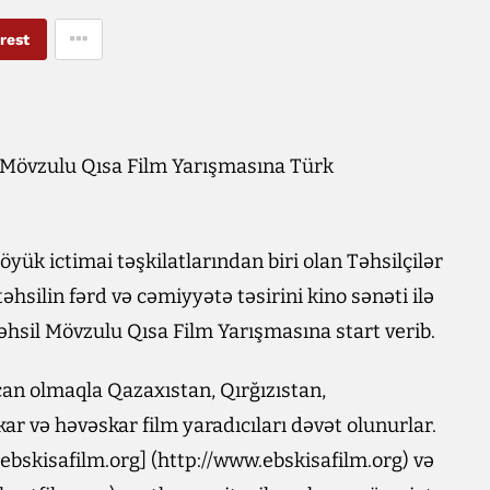
rest
l Mövzulu Qısa Film Yarışmasına Türk
öyük ictimai təşkilatlarından biri olan Təhsilçilər
təhsilin fərd və cəmiyyətə təsirini kino sənəti ilə
hsil Mövzulu Qısa Film Yarışmasına start verib.
n olmaqla Qazaxıstan, Qırğızıstan,
 və həvəskar film yaradıcıları dəvət olunurlar.
bskisafilm.org] (http://www.ebskisafilm.org) və