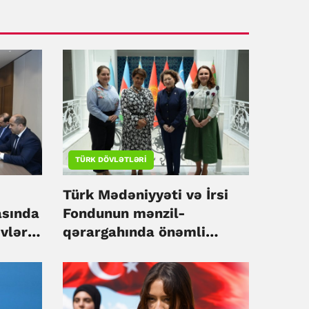
TÜRK DÖVLƏTLƏRI
Türk Mədəniyyəti və İrsi
asında
Fondunun mənzil-
vləri
qərargahında önəmli
görüş: Meksika ilə mədəni
diplomatiya körpüləri
qurulur