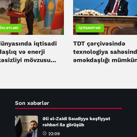
ÖVLƏTLƏRI
İQTISADIYYAT
dünyasında iqtisadi
TDT çərçivəsində
aşlıq və enerji
texnologiya sahəsin
kəsizliyi mövzusu
əməkdaşlığı mümkün
irə olunub
ən yüksək səviyyəyə
çatdırmaq lazımdır -
Ərdoğan
Son xəbərlər
Əli əl-Zaidi Səudiyyə kəşfiyyat
rəhbəri ilə görüşüb
22:09