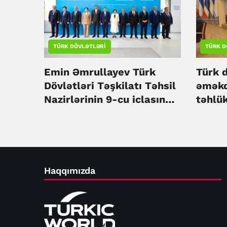
TÜRK DÖVLƏTLƏRI
TÜRK D
Emin Əmrullayev Türk
Türk 
Dövlətləri Təşkilatı Təhsil
əməkd
Nazirlərinin 9-cu iclasında
təhlü
iştirak edib
müzak
Haqqımızda