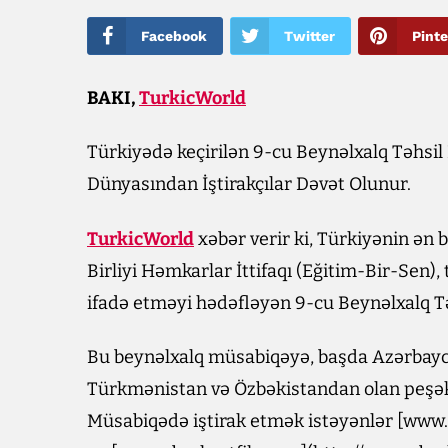
Facebook
Twitter
Pinte
BAKI,
TurkicWorld
Türkiyədə keçirilən 9-cu Beynəlxalq Təhsi
Dünyasından İştirakçılar Dəvət Olunur.
TurkicWorld
xəbər verir ki, Türkiyənin ən b
Birliyi Həmkarlar İttifaqı (Eğitim-Bir-Sen), 
ifadə etməyi hədəfləyən 9-cu Beynəlxalq Tə
Bu beynəlxalq müsabiqəyə, başda Azərbayca
Türkmənistan və Özbəkistandan olan peşəkar
Müsabiqədə iştirak etmək istəyənlər [www.e