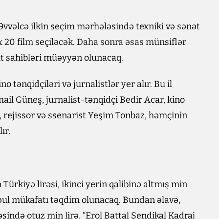
vvəlcə ilkin seçim mərhələsində texniki və sənət
 20 film seçiləcək. Daha sonra əsas münsiflər
at sahibləri müəyyən olunacaq.
 tənqidçiləri və jurnalistlər yer alır. Bu il
mail Güneş, jurnalist-tənqidçi Bedir Acar, kino
, rejissor və ssenarist Yeşim Tonbaz, həmçinin
ır.
Türkiyə lirəsi, ikinci yerin qalibinə altmış min
ə pul mükafatı təqdim olunacaq. Bundan əlavə,
ində otuz min lirə, “Erol Battal Sendikal Kadraj