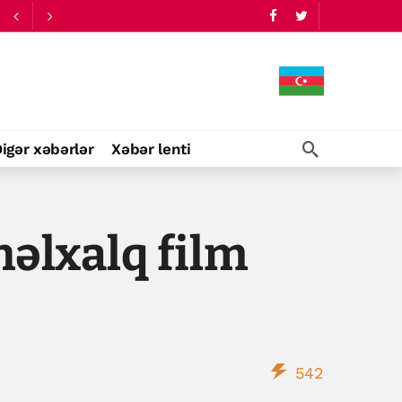
igər xəbərlər
Xəbər lenti
əlxalq film
542