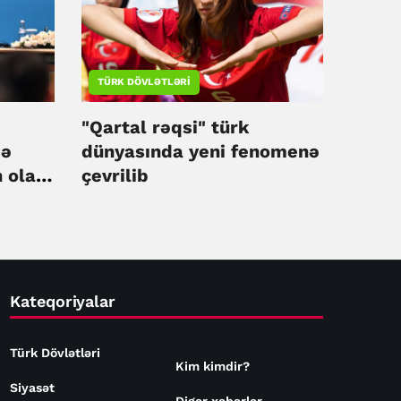
TÜRK DÖVLƏTLƏRI
"Qartal rəqsi" türk
də
dünyasında yeni fenomenə
 olan
çevrilib
Kateqoriyalar
Türk Dövlətləri
Kim kimdir?
Siyasət