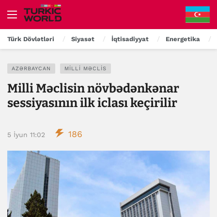
Türk Dövlətləri
Siyasət
İqtisadiyyat
Energetika
AZƏRBAYCAN
MILLI MƏCLIS
Milli Məclisin növbədənkənar
sessiyasının ilk iclası keçirilir
186
5 İyun 11:02