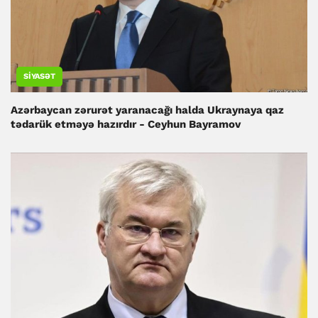
SIYASƏT
Azərbaycan zərurət yaranacağı halda Ukraynaya qaz
tədarük etməyə hazırdır - Ceyhun Bayramov