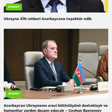
SIYASƏT
Ukrayna XİN rəhbəri Azərbaycana təşəkkür edib
SIYASƏT
Azərbaycan Ukraynanın ərazi bütövlüyünü dəstəkləyir və
humanitar yardım davam edəcək – Ceyhun Bayramov