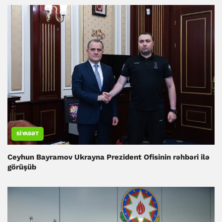
SIYASƏT
Ceyhun Bayramov Ukrayna Prezident Ofisinin rəhbəri ilə
görüşüb