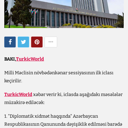
BAKI,
TurkicWorld
Milli Məclisin növbədənkənar sessiyasının ilk iclası
keçirilir.
TurkicWorld
xəbər verir ki, iclasda aşağıdakı məsələlər
müzakirə ediləcək:
1. "Diplomatik xidmət haqqında" Azərbaycan
Respublikasının Qanununda dəyişiklik edilməsi barədə