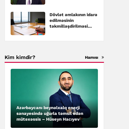
Dövlət əmlakının idarə
edilməsinin
təkmilləşdirilməsi
üzrə Dövlət
Proqramına dəyişiklik
edilib
Kim kimdir?
Hamısı
Azərbaycanı beynəlxalq enerji
sənayesində uğurla təmsil edən
mütəxəssis – Hüseyn Hacıyev
kimdir?