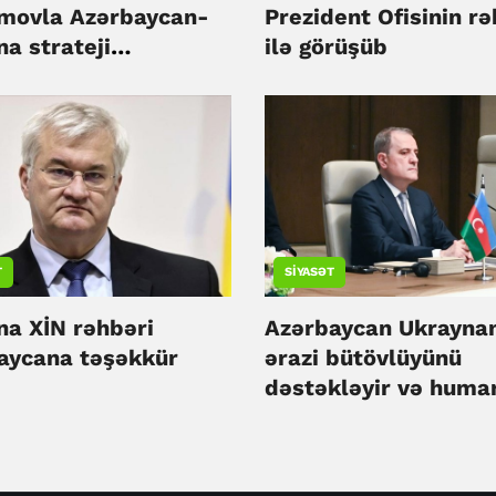
movla Azərbaycan-
Prezident Ofisinin rə
a strateji
ilə görüşüb
aşlığını müzakirə
T
SIYASƏT
na XİN rəhbəri
Azərbaycan Ukrayna
aycana təşəkkür
ərazi bütövlüyünü
dəstəkləyir və huma
yardım davam edəcə
Ceyhun Bayramov