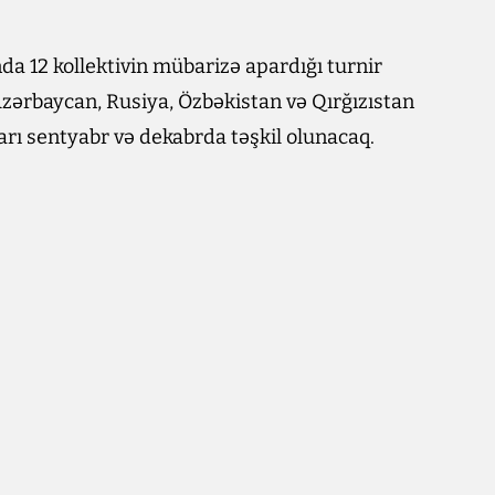
nda 12 kollektivin mübarizə apardığı turnir
Azərbaycan, Rusiya, Özbəkistan və Qırğızıstan
ları sentyabr və dekabrda təşkil olunacaq.