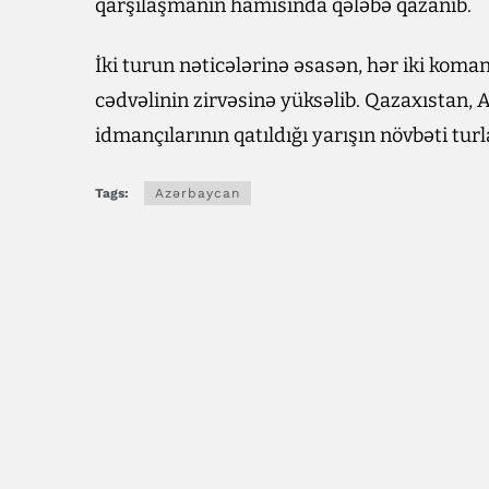
qarşılaşmanın hamısında qələbə qazanıb.
İki turun nəticələrinə əsasən, hər iki koma
cədvəlinin zirvəsinə yüksəlib. Qazaxıstan, 
idmançılarının qatıldığı yarışın növbəti tur
Tags:
Azərbaycan