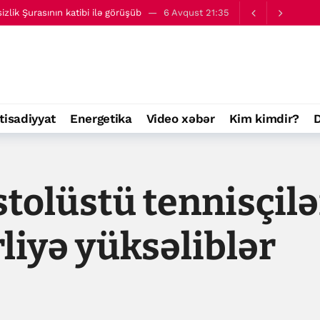
lik Şurasının katibi ilə görüşüb
6 Avqust 21:35
ərargahına ev sahibliyi edəcək
09:32
tisadiyyat
Energetika
Video xəbər
Kim kimdir?
D
tolüstü tennisçilə
rliyə yüksəliblər