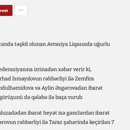
rest
tanda təşkil olunan Avrasiya Liqasında uğurlu
derasiyasına istinadən xəbər verir ki,
rhad İsmayılovun rəhbərliyi ilə Zemfira
bdulhəmidova və Aylin Əsgərovadan ibarət
görüşunü də qələbə ilə başa vurub.
uzadədən ibarət heyət isə gənclərdən ibarət
vun rəhbərliyi ilə Taraz şəhərində keçirilən 7