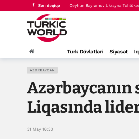
Son dəqiqə
Ceyhun Bayramov Ukrayna Təhlükəsiz
Türkiyə 2032-ci ilə qədər SEEBRIG Q
Türk Dövlətləri
Siyasət
İq
AZƏRBAYCAN
Azərbaycanın s
Liqasında lide
31 May 18:33