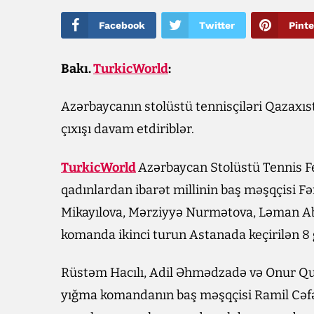
Facebook
Twitter
Pinte
Bakı.
TurkicWorld
:
Azərbaycanın stolüstü tennisçiləri Qazaxıs
çıxışı davam etdiriblər.
TurkicWorld
Azərbaycan Stolüstü Tennis Fe
qadınlardan ibarət millinin baş məşqçisi Fə
Mikayılova, Mərziyyə Nurmətova, Ləman A
komanda ikinci turun Astanada keçirilən 8 
Rüstəm Hacılı, Adil Əhmədzadə və Onur Qul
yığma komandanın baş məşqçisi Ramil Cəfəro