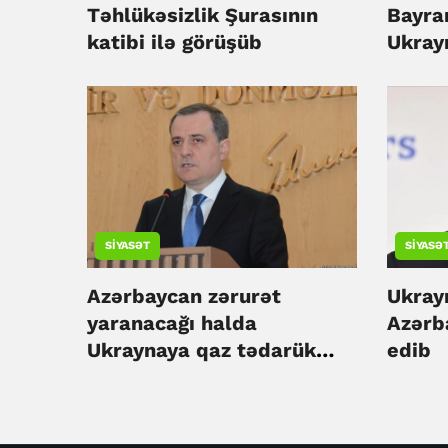
Təhlükəsizlik Şurasının
Bayra
katibi ilə görüşüb
Ukrayn
tərəfd
edib
SIYASƏT
SIYASƏ
Azərbaycan zərurət
Ukray
yaranacağı halda
Azərb
Ukraynaya qaz tədarük
edib
etməyə hazırdır - Ceyhun
Bayramov