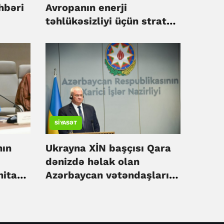
hbəri
Avropanın enerji
təhlükəsizliyi üçün strateji
əhəmiyyət daşıyır - Sibiha
SIYASƏT
nın
Ukrayna XİN başçısı Qara
dənizdə həlak olan
nitar
Azərbaycan vətəndaşları
k –
ilə bağlı başsağlığı verib