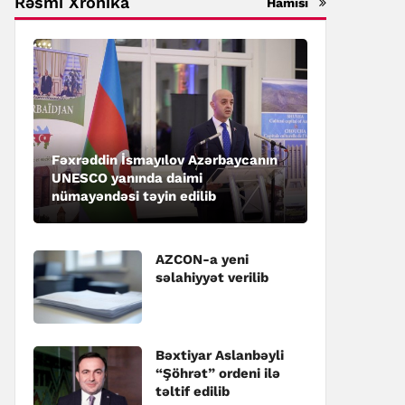
Rəsmi Xronika
Hamısı
Fəxrəddin İsmayılov Azərbaycanın
UNESCO yanında daimi
nümayəndəsi təyin edilib
AZCON-a yeni
səlahiyyət verilib
Bəxtiyar Aslanbəyli
“Şöhrət” ordeni ilə
təltif edilib