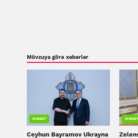
Mövzuya görə xəbərlər
SIYASƏT
SIYASƏ
Ceyhun Bayramov Ukrayna
Zelen