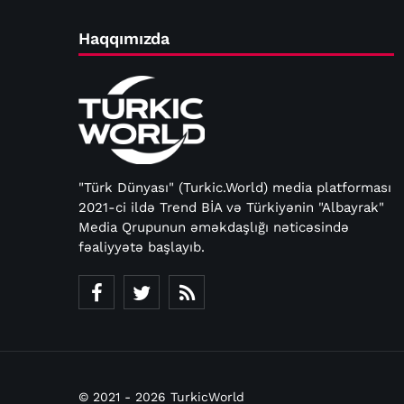
Haqqımızda
"Türk Dünyası" (Turkic.World) media platforması
2021-ci ildə Trend BİA və Türkiyənin "Albayrak"
Media Qrupunun əməkdaşlığı nəticəsində
fəaliyyətə başlayıb.
© 2021 - 2026 TurkicWorld