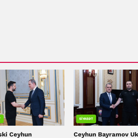
T
SIYASƏT
ski Ceyhun
Ceyhun Bayramov Uk