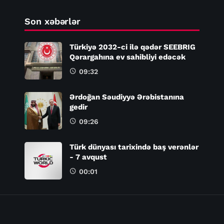
Son xəbərlər
Türkiyə 2032-ci ilə qədər SEEBRIG
Qərargahına ev sahibliyi edəcək
09:32
Ərdoğan Səudiyyə Ərəbistanına
gedir
09:26
Türk dünyası tarixində baş verənlər
- 7 avqust
00:01