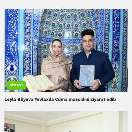
SIYASƏT
Leyla Əliyeva Yevlaxda Cümə məscidini ziyarət edib