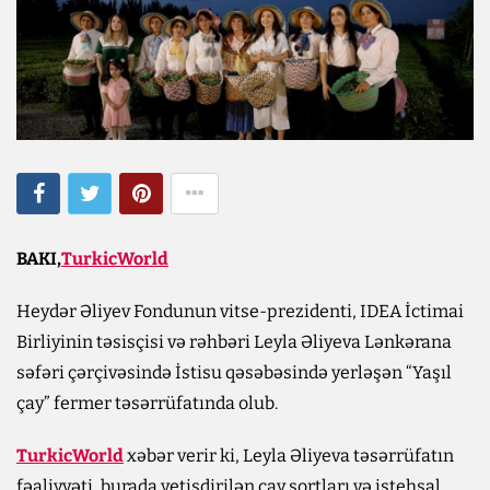
BAKI,
TurkicWorld
Heydər Əliyev Fondunun vitse-prezidenti, IDEA İctimai
Birliyinin təsisçisi və rəhbəri Leyla Əliyeva Lənkərana
səfəri çərçivəsində İstisu qəsəbəsində yerləşən “Yaşıl
çay” fermer təsərrüfatında olub.
TurkicWorld
xəbər verir ki, Leyla Əliyeva təsərrüfatın
fəaliyyəti, burada yetişdirilən çay sortları və istehsal