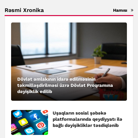
Rəsmi Xronika
Hamısı
Dövlət əmlakının idarə edilməsinin
təkmilləşdirilməsi üzrə Dövlət Proqramına
dəyişiklik edilib
Uşaqların sosial şəbəkə
platformalarında qeydiyyatı ilə
bağlı dəyişikliklər təsdiqlənib