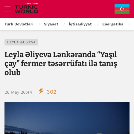
Türk Dövlətləri
Siyasət
İqtisadiyyat
Energetika
LEYLA ƏLIYEVA
Leyla Əliyeva Lənkəranda “Yaşıl
çay” fermer təsərrüfatı ilə tanış
olub
302
26 May 20:44