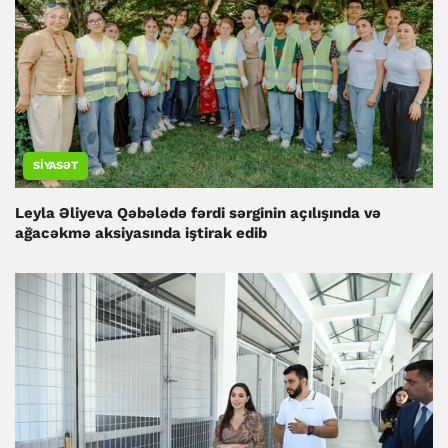
SIYASƏT
Leyla Əliyeva Qəbələdə fərdi sərginin açılışında və
ağacəkmə aksiyasında iştirak edib