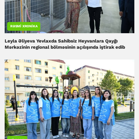
RƏSMI XRONIKA
Leyla Əliyeva Yevlaxda Sahibsiz Heyvanlara Qayğı
Mərkəzinin regional bölməsinin açılışında iştirak edib