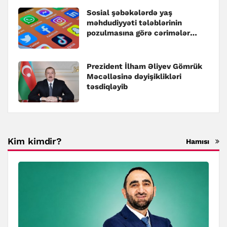
Sosial şəbəkələrdə yaş
məhdudiyyəti tələblərinin
pozulmasına görə cərimələr
müəyyənləşib
Prezident İlham Əliyev Gömrük
Məcəlləsinə dəyişiklikləri
təsdiqləyib
Kim kimdir?
Hamısı