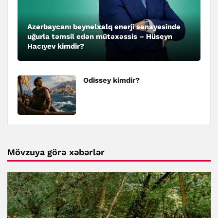
Azərbaycanı beynəlxalq enerji sənayesində
uğurla təmsil edən mütəxəssis – Hüseyn
Hacıyev kimdir?
Odissey kimdir?
Mövzuya görə xəbərlər