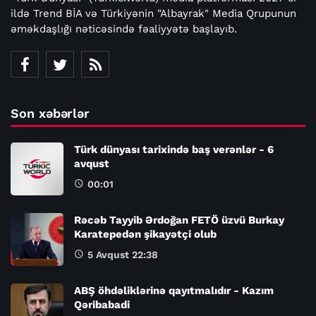
ildə Trend BİA və Türkiyənin "Albayrak" Media Qrupunun
əməkdaşlığı nəticəsində fəaliyyətə başlayıb.
Son xəbərlər
Türk dünyası tarixində baş verənlər - 6
avqust
00:01
Rəcəb Tayyib Ərdoğan FETÖ üzvü Burkay
Karatepedən şikayətçi olub
5 Avqust 22:38
ABŞ öhdəliklərinə qayıtmalıdır - Kazım
Qəribabadi