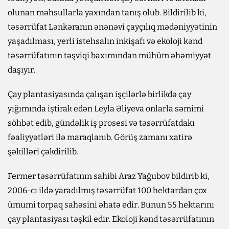
olunan məhsullarla yaxından tanış olub. Bildirilib ki,
təsərrüfat Lənkəranın ənənəvi çayçılıq mədəniyyətinin
yaşadılması, yerli istehsalın inkişafı və ekoloji kənd
təsərrüfatının təşviqi baxımından mühüm əhəmiyyət
daşıyır.
Çay plantasiyasında çalışan işçilərlə birlikdə çay
yığımında iştirak edən Leyla Əliyeva onlarla səmimi
söhbət edib, gündəlik iş prosesi və təsərrüfatdakı
fəaliyyətləri ilə maraqlanıb. Görüş zamanı xatirə
şəkilləri çəkdirilib.
Fermer təsərrüfatının sahibi Araz Yağubov bildirib ki,
2006-cı ildə yaradılmış təsərrüfat 100 hektardan çox
ümumi torpaq sahəsini əhatə edir. Bunun 55 hektarını
çay plantasiyası təşkil edir. Ekoloji kənd təsərrüfatının