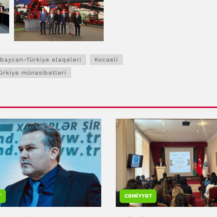
baycan-Türkiyə əlaqələri
Kocaeli
ürkiyə münasibətləri
T
CƏMIYYƏT