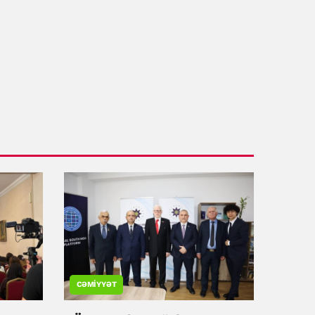
CƏMIYYƏT