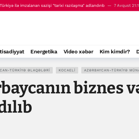
 - 8 avqust
00:01
tisadiyyat
Energetika
Video xəbər
Kim kimdir?
D
CAN-TÜRKIYƏ ƏLAQƏLƏRI
KOCAELI
AZƏRBAYCAN–TÜRKIYƏ MÜN
baycanın biznes və
dılıb