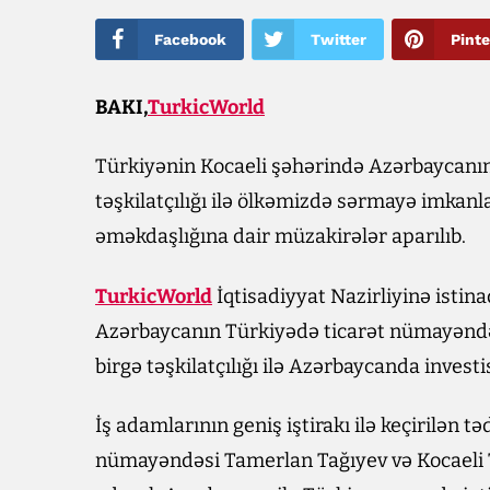
Facebook
Twitter
Pinte
BAKI,
TurkicWorld
Türkiyənin Kocaeli şəhərində Azərbaycanı
təşkilatçılığı ilə ölkəmizdə sərmayə imkanl
əməkdaşlığına dair müzakirələr aparılıb.
TurkicWorld
İqtisadiyyat Nazirliyinə istin
Azərbaycanın Türkiyədə ticarət nümayəndəs
birgə təşkilatçılığı ilə Azərbaycanda invest
İş adamlarının geniş iştirakı ilə keçirilən 
nümayəndəsi Tamerlan Tağıyev və Kocaeli T