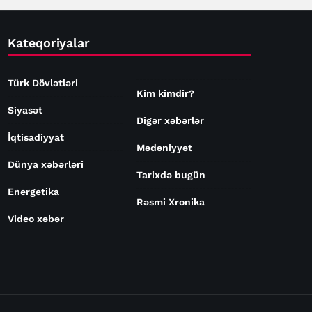
Kateqoriyalar
Türk Dövlətləri
Kim kimdir?
Siyasət
Digər xəbərlər
İqtisadiyyat
Mədəniyyət
Dünya xəbərləri
Tarixdə bugün
Energetika
Rəsmi Xronika
Video xəbər