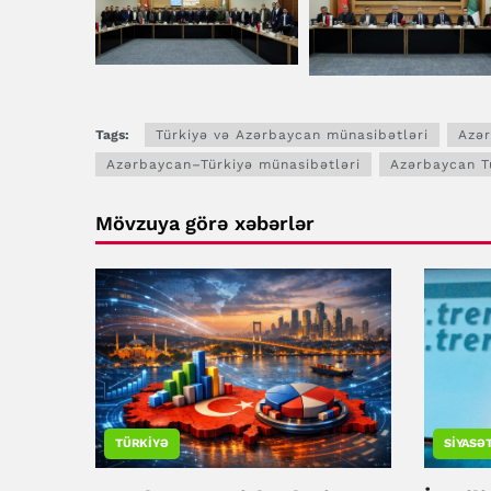
Tags:
Türkiyə və Azərbaycan münasibətləri
Azər
Azərbaycan–Türkiyə münasibətləri
Azərbaycan T
Mövzuya görə xəbərlər
TÜRKIYƏ
SIYASƏ