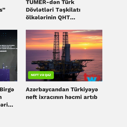
TÜMER-dən Türk
s”
Dövlətləri Təşkilatı
ölkələrinin QHT
platformasına səfər
NEFT VƏ QAZ
Birgə
Azərbaycandan Türkiyəyə
n
neft ixracının həcmi artıb
əri