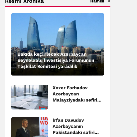
Rəsmi Xronika
Hamısı
Bakıda keçiriləcək Azərbaycan
Beynəlxalq İnvestisiya Forumunun
Təşkilat Komitəsi yaradılıb
Xəzər Fərhadov
Azərbaycan
Malayziyadakı səfiri
təyin edilib
İrfan Davudov
Azərbaycanın
Pakistandakı səfiri