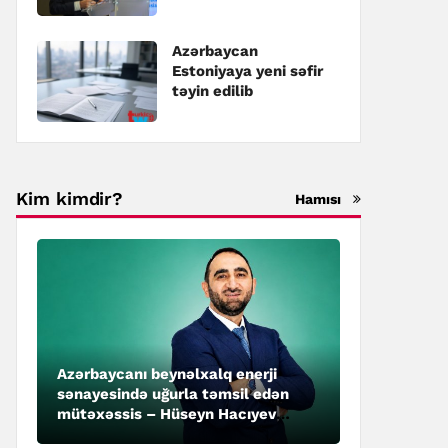
təyin edilib
Azərbaycan
Estoniyaya yeni səfir
təyin edilib
Kim kimdir?
Hamısı
Azərbaycanı beynəlxalq enerji
sənayesində uğurla təmsil edən
mütəxəssis – Hüseyn Hacıyev
kimdir?