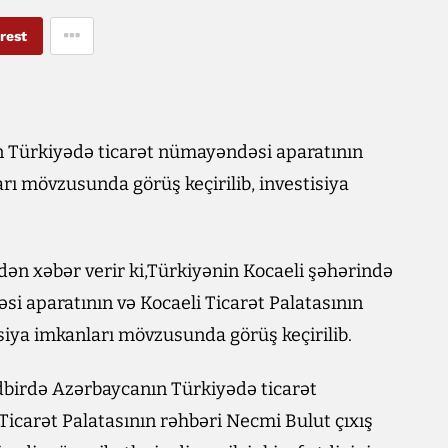
rest
n Türkiyədə ticarət nümayəndəsi aparatının
arı mövzusunda görüş keçirilib, investisiya
adən xəbər verir ki,Türkiyənin Kocaeli şəhərində
i aparatının və Kocaeli Ticarət Palatasının
isiya imkanları mövzusunda görüş keçirilib.
tədbirdə Azərbaycanın Türkiyədə ticarət
icarət Palatasının rəhbəri Necmi Bulut çıxış