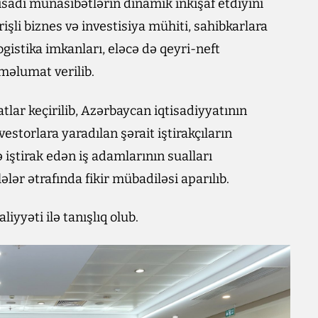
isadi münasibətlərin dinamik inkişaf etdiyini
işli biznes və investisiya mühiti, sahibkarlara
gistika imkanları, eləcə də qeyri-neft
məlumat verilib.
tlar keçirilib, Azərbaycan iqtisadiyyatının
vestorlara yaradılan şərait iştirakçıların
 iştirak edən iş adamlarının sualları
lər ətrafında fikir mübadiləsi aparılıb.
iyyəti ilə tanışlıq olub.