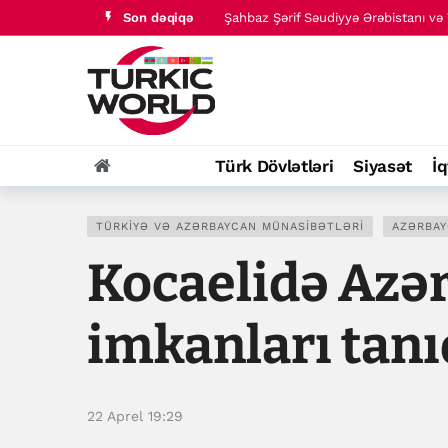
Son dəqiqə
Türk dünyası tarixində baş verənlər
Türk Dövlətləri
Siyasət
İq
TÜRKIYƏ VƏ AZƏRBAYCAN MÜNASIBƏTLƏRI
AZƏRBAY
Kocaelidə Azər
imkanları tanı
22 Aprel 19:29