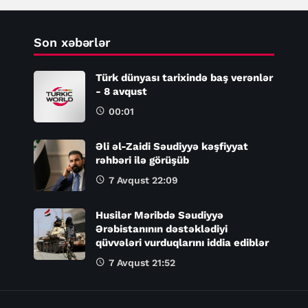
Son xəbərlər
Türk dünyası tarixində baş verənlər
- 8 avqust
00:01
Əli əl-Zaidi Səudiyyə kəşfiyyat
rəhbəri ilə görüşüb
7 Avqust 22:09
Husilər Məribdə Səudiyyə
Ərəbistanının dəstəklədiyi
qüvvələri vurduqlarını iddia ediblər
7 Avqust 21:52