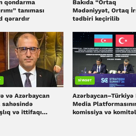
lin qondarma
Bakıda “Ortaq
” tanıması
Mədəniyyət, Ortaq İr
d qərardır
tədbiri keçirilib
T
SIYASƏT
yə və Azərbaycan
Azərbaycan–Türkiyə 
 sahəsində
Media Platformasını
lıq və ittifaqı
komissiya və komitəl
f etdirəcəyik -
yaradılacaq
ir İşbilir