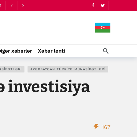
igər xəbərlər
Xəbər lenti
ASIBƏTLƏRI
AZƏRBAYCAN TÜRKIYƏ MÜNASIBƏTLƏRI
 investisiya
167