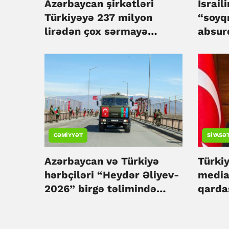
Azərbaycan şirkətləri
İsrai
Türkiyəyə 237 milyon
“soyqırımı
lirədən çox sərmayə
absur
yatırıb – ÖZƏL
CƏMIYYƏT
SIYASƏ
Azərbaycan və Türkiyə
Türki
hərbçiləri “Heydər Əliyev-
media
2026” birgə təlimində
qardaş
iştirak edəcəklər
inkişa
Cihang