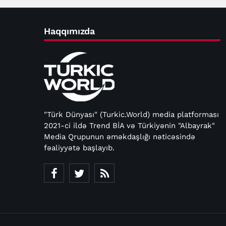
Haqqımızda
"Türk Dünyası" (Turkic.World) media platforması
2021-ci ildə Trend BİA və Türkiyənin "Albayrak"
Media Qrupunun əməkdaşlığı nəticəsində
fəaliyyətə başlayıb.