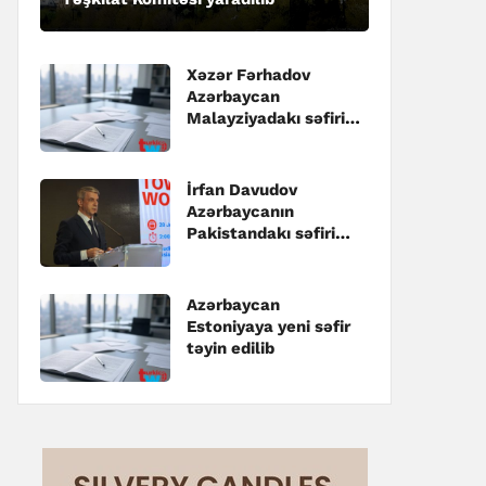
Xəzər Fərhadov
Azərbaycan
Malayziyadakı səfiri
təyin edilib
İrfan Davudov
Azərbaycanın
Pakistandakı səfiri
təyin edilib
Azərbaycan
Estoniyaya yeni səfir
təyin edilib