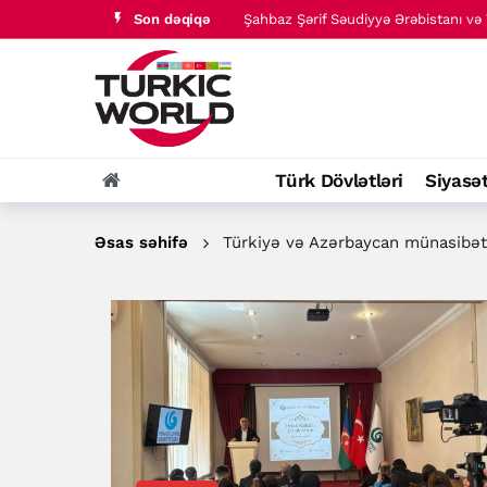
Son dəqiqə
Türk dünyası tarixində baş verənlər
Əli əl-Zaidi Səudiyyə kəşfiyyat rəhbə
Husilər Məribdə Səudiyyə Ərəbistanın
ABŞ İran hakimiyyətinin maliyyə şəbə
Şahbaz Şərif Səudiyyə Ərəbistanı və T
Türk Dövlətləri
Siyasə
Türk dünyası tarixində baş verənlər
Əsas səhifə
Türkiyə və Azərbaycan münasibət