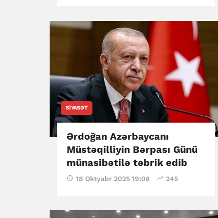
SIYASƏT
Ərdoğan Azərbaycanı
Müstəqilliyin Bərpası Günü
münasibətilə təbrik edib
18 Oktyabr 2025 19:08
245