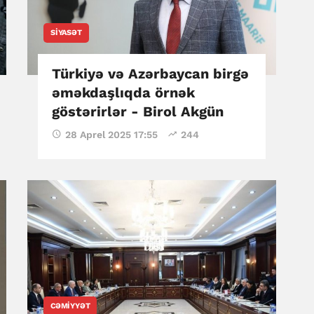
SIYASƏT
Türkiyə və Azərbaycan birgə
əməkdaşlıqda örnək
göstərirlər - Birol Akgün
28 Aprel 2025 17:55
244
CƏMIYYƏT