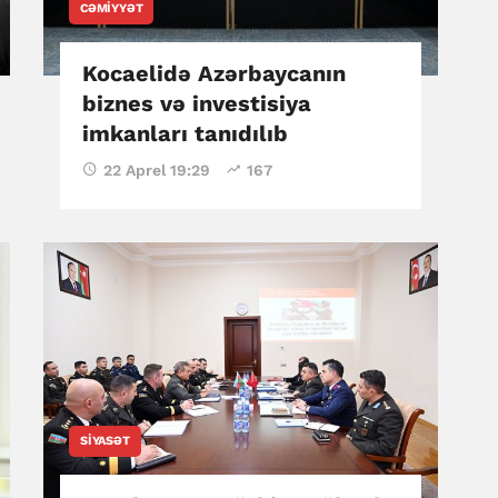
CƏMIYYƏT
Kocaelidə Azərbaycanın
biznes və investisiya
imkanları tanıdılıb
22 Aprel 19:29
167
SIYASƏT