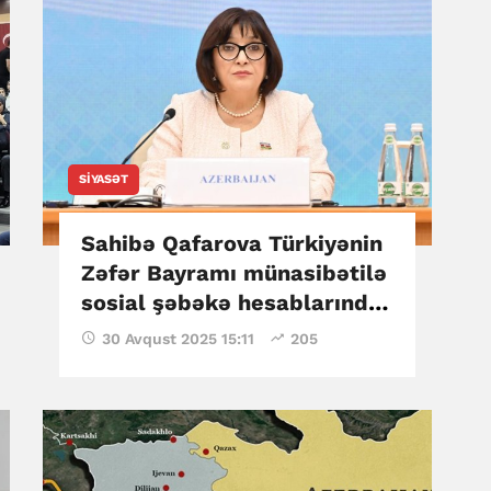
SIYASƏT
Sahibə Qafarova Türkiyənin
Zəfər Bayramı münasibətilə
sosial şəbəkə hesablarında
paylaşım edib
30 Avqust 2025 15:11
205