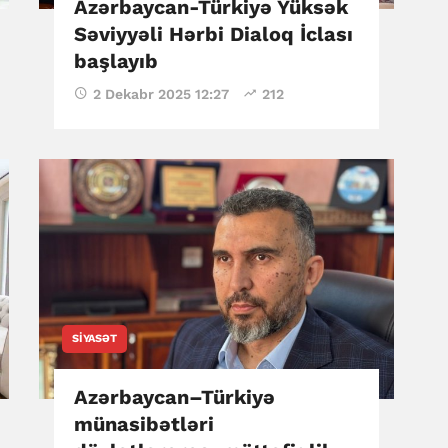
Azərbaycan-Türkiyə Yüksək
Səviyyəli Hərbi Dialoq İclası
başlayıb
2 Dekabr 2025 12:27
212
SIYASƏT
Azərbaycan–Türkiyə
münasibətləri