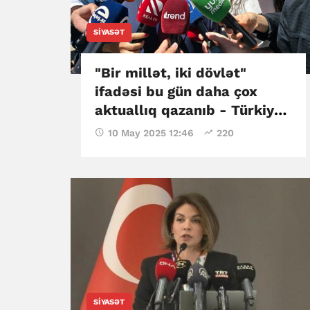
SIYASƏT
"Bir millət, iki dövlət"
ifadəsi bu gün daha çox
aktuallıq qazanıb - Türkiyə
səfiri
10 May 2025 12:46
220
SIYASƏT