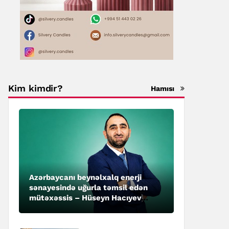
Kim kimdir?
Hamısı
Azərbaycanı beynəlxalq enerji
sənayesində uğurla təmsil edən
mütəxəssis – Hüseyn Hacıyev
kimdir?