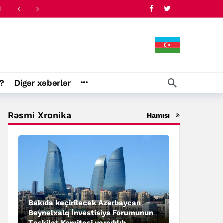
1
?
Digər xəbərlər
Rəsmi Xronika
Hamısı
Bakıda keçiriləcək Azərbaycan
Beynəlxalq İnvestisiya Forumunun
Təşkilat Komitəsi yaradılıb