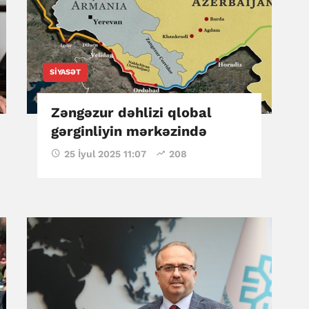
SIYASƏT
Zəngəzur dəhlizi qlobal
gərginliyin mərkəzində
25 İyul 2025 11:07
208