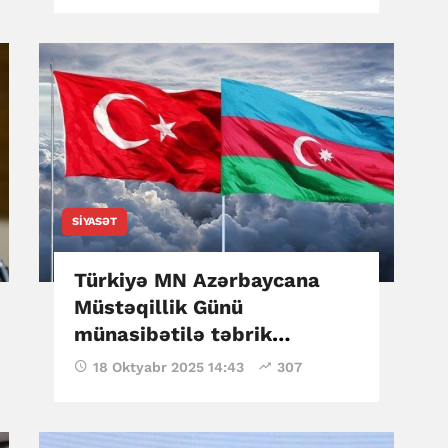
SIYASƏT
Türkiyə MN Azərbaycana
Müstəqillik Günü
münasibətilə təbrik
ünvanlayıb
18 Oktyabr 2025 14:43
307