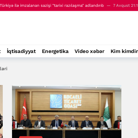
 - 8 avqust
00:01
ri ilə görüşüb
7 Avqust 22:09
ın dəstəklədiyi qüvvələri vurduqlarını iddia ediblər
7 Avqust 21:52
kələrinə qarşı yeni tədbirlər elan edib
7 Avqust 21:24
ürkiyə ilə imzalanan sazişi "tarixi razılaşma" adlandırıb
7 Avqust 21:1
t
İqtisadiyyat
Energetika
Video xəbər
Kim kimdir
 - 8 avqust
00:01
ləri