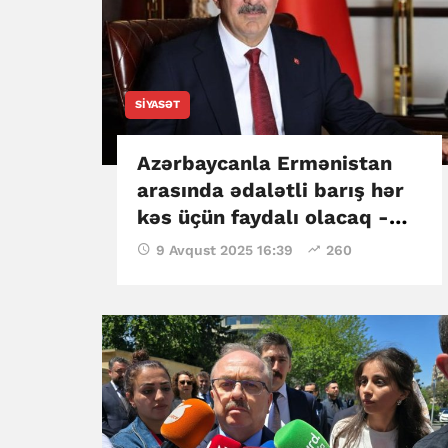
SIYASƏT
Azərbaycanla Ermənistan
arasında ədalətli barış hər
kəs üçün faydalı olacaq -
Cevdat Yılmaz
9 Avqust 2025 16:39
260