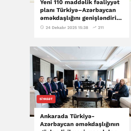
Yeni 110 maddəlik fəaliyyət
planı Türkiyə–Azərbaycan
əməkdaşlığını genişləndirir
- Cevdet Yılmaz
24 Dekabr 2025 15:38
211
SIYASƏT
Ankarada Türkiyə-
Azərbaycan əməkdaşlığının