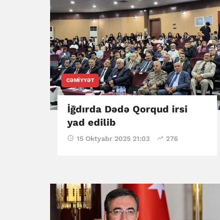
CƏMIYYƏT
İğdırda Dədə Qorqud irsi
yad edilib
15 Oktyabr 2025 21:03
276