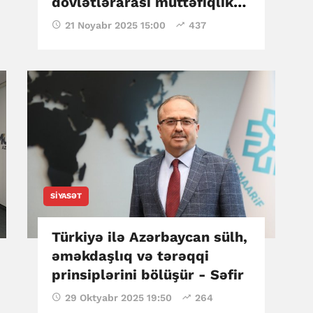
dövlətlərarası müttəfiqlik
əlaqələrinin ən yüksək
21 Noyabr 2025 15:00
437
səviyyəsidir – Ramin
Vəkilov
SIYASƏT
Türkiyə ilə Azərbaycan sülh,
əməkdaşlıq və tərəqqi
prinsiplərini bölüşür - Səfir
29 Oktyabr 2025 19:50
264