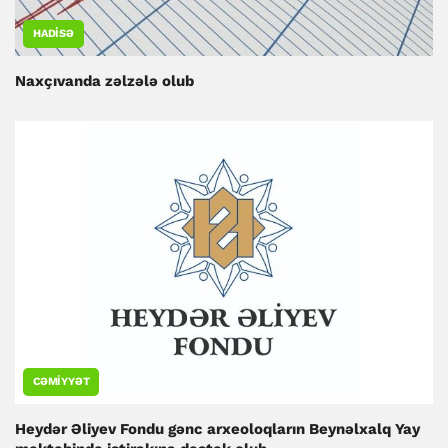
HADISƏ
Naxçıvanda zəlzələ olub
CƏMIYYƏT
Heydər Əliyev Fondu gənc arxeoloqların Beynəlxalq Yay