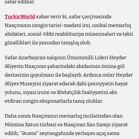
səfər ediblər.
TurkicWorld
xəbər verir ki, səfər çərçivəsində
Naxçıvanın zəngin tarixi-mədəni irsi, unikal memarlıq
abidələri, sosial-tibbi reabilitasiya müəssisələri və təbii
gözəllikləri ilə yaxından tanışlıq olub.
Səfər Azərbaycan xalqının Ümummilli Lideri Heydər
Əliyevin Naxçıvan şəhərindəki abidəsinin önünə gül
dəstəsinin qoyulması ilə başlayıb. Ardınca onlar Heydər
Əliyev Muzeyini ziyarət edərək dahi şəxsiyyətin həyat
yolunu, siyasi irsini və dövlətçilik fəaliyyətini əks
etdirən zəngin eksponatlarla tanış olublar.
Daha sonra Naxçıvanın memarlıq incilərindən olan
Möminə Xatun türbəsi və Naxçıvan Xan Sarayı ziyarət
edilib, "Əcəmi" seyrəngahında yerləşən açıq səma