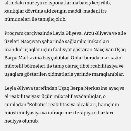
altındakı muzeyin eksponatlarına baxış keçirilib,
xanlıqlar dövrünə aid zəngin maddi-mədəni irs
nümunələri ilə tanışlıq olub.
Proqram çərçivəsində Leyla Əliyeva, Arzu Əliyeva və ailə
üzvləri Naxçıvan şəhərində sağlamlıq imkanları
məhdud uşaqlar üçün fəaliyyət göstərən Naxçıvan Uşaq
Bərpa Mərkəzinə baş çəkiblər. Onlar burada mərkəzin
müxtəlif bölmələri ilə tanış olaraq tibbi reabilitasiya və
uşaqlara göstərilən xidmətlərlə yerində maraqlanıblar.
Leyla Əliyeva tərəfindən Uşaq Bərpa Mərkəzinə ayaq və
əl reabilitasiyası üçün müxtəlif avadanlıqlar, o
cümlədən "Robotic" reabilitasiya əlcəkləri, həmçinin
miostimulyasiya və infraqırmızı terapiya cihazları
hədiyyə olunub.