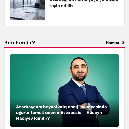
təyin edilib
Kim kimdir?
Hamısı
Azərbaycanı beynəlxalq enerji sənayesində
uğurla təmsil edən mütəxəssis – Hüseyn
Hacıyev kimdir?