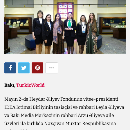
Bakı,
TurkicWorld
Mayın 2-də Heydər Əliyev Fondunun vitse-prezidenti,
IDEA İctimai Birliyinin təsisçisi və rəhbəri Leyla Əliyeva
və Bakı Media Mərkəzinin rəhbəri Arzu Əliyeva ailə
üzvləri ilə birlikdə Naxçıvan Muxtar Respublikasına