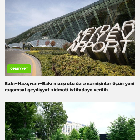
CƏMIYYƏT
Bakı–Naxçıvan–Bakı marşrutu üzrə sərnişinlər üçün yeni
rəqəmsal qeydiyyat xidməti istifadəyə verilib