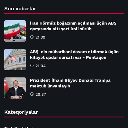
Son xəbərlər
İran Hörmüz boğazının açılması üçün ABŞ
qarşısında altı şərt irəli sürüb
21:39
ABŞ-nin müharibəni davam etdirmək üçün
kifayət qədər sursatı var - Pentaqon
21:04
Prezident İlham Əliyev Donald Trampa
məktub ünvanlayıb
20:37
Kateqoriyalar