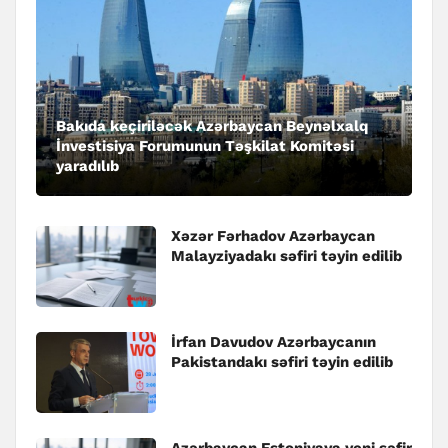
Bakıda keçiriləcək Azərbaycan Beynəlxalq
İnvestisiya Forumunun Təşkilat Komitəsi
yaradılıb
Xəzər Fərhadov Azərbaycan
Malayziyadakı səfiri təyin edilib
İrfan Davudov Azərbaycanın
Pakistandakı səfiri təyin edilib
Azərbaycan Estoniyaya yeni səfir