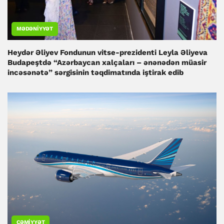
MƏDƏNIYYƏT
Heydər Əliyev Fondunun vitse-prezidenti Leyla Əliyeva
Budapeştdə “Azərbaycan xalçaları – ənənədən müasir
incəsənətə” sərgisinin təqdimatında iştirak edib
CƏMIYYƏT