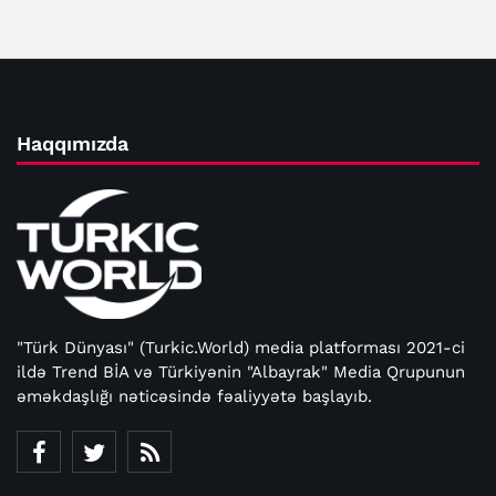
Haqqımızda
"Türk Dünyası" (Turkic.World) media platforması 2021-ci
ildə Trend BİA və Türkiyənin "Albayrak" Media Qrupunun
əməkdaşlığı nəticəsində fəaliyyətə başlayıb.