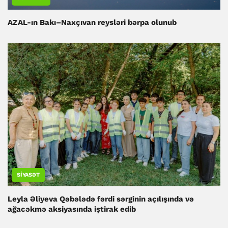
AZAL-ın Bakı–Naxçıvan reysləri bərpa olunub
SIYASƏT
Leyla Əliyeva Qəbələdə fərdi sərginin açılışında və
ağacəkmə aksiyasında iştirak edib