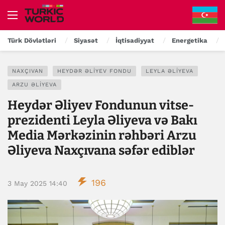
Türk Dövlətləri
Siyasət
İqtisadiyyat
Energetika
NAXÇIVAN
HEYDƏR ƏLIYEV FONDU
LEYLA ƏLIYEVA
ARZU ƏLIYEVA
Heydər Əliyev Fondunun vitse-
prezidenti Leyla Əliyeva və Bakı
Media Mərkəzinin rəhbəri Arzu
Əliyeva Naxçıvana səfər ediblər
196
3 May 2025 14:40