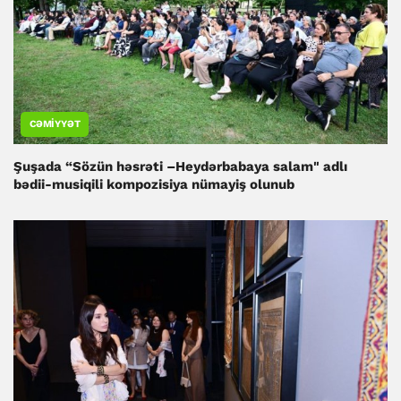
CƏMIYYƏT
Şuşada “Sözün həsrəti –Heydərbabaya salam" adlı
bədii-musiqili kompozisiya nümayiş olunub