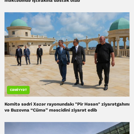
məktəbində iştirakına dəstək olub
CƏMIYYƏT
Komitə sədri Xəzər rayonundakı "Pir Həsən" ziyarətgahını
və Buzovna “Cümə” məscidini ziyarət edib