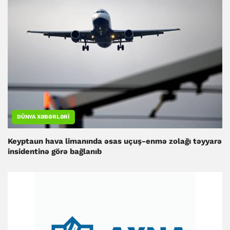
DÜNYA XƏBƏRLƏRI
Keyptaun hava limanında əsas uçuş-enmə zolağı təyyarə
insidentinə görə bağlanıb