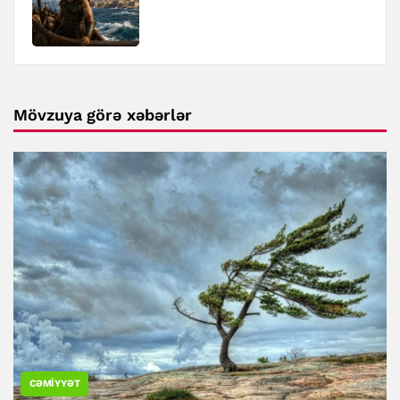
Mövzuya görə xəbərlər
CƏMIYYƏT