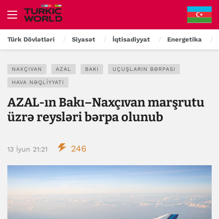
Türk Dövlətləri
Siyasət
İqtisadiyyat
Energetika
NAXÇIVAN
AZAL
BAKI
UÇUŞLARIN BƏRPASI
HAVA NƏQLIYYATI
AZAL-ın Bakı–Naxçıvan marşrutu
üzrə reysləri bərpa olunub
246
13 İyun 21:21