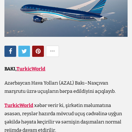
BAKI,
TurkicWorld
Azərbaycan Hava Yolları (AZAL) Bakı–Naxçıvan
marşrutu üzrə uçuşların bərpa edildiyini açıqlayıb.
TurkicWorld
xəbər verir ki, şirkətin məlumatına
əsasən, reyslər hazırda mövcud uçuş cədvəlinə uyğun
şəkildə həyata keçirilir və sərnişin daşımaları normal
rejimdə davam etdirilir.