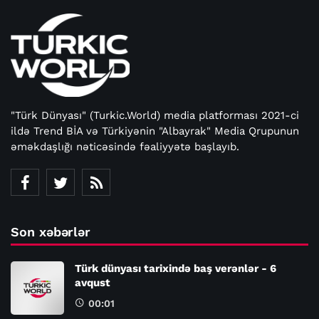
"Türk Dünyası" (Turkic.World) media platforması 2021-ci
ildə Trend BİA və Türkiyənin "Albayrak" Media Qrupunun
əməkdaşlığı nəticəsində fəaliyyətə başlayıb.
Son xəbərlər
Türk dünyası tarixində baş verənlər - 6
avqust
00:01