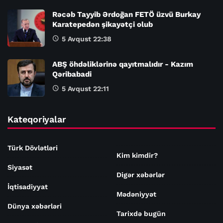
Rəcəb Tayyib Ərdoğan FETÖ üzvü Burkay
Karatepedən şikayətçi olub
5 Avqust 22:38
ABŞ öhdəliklərinə qayıtmalıdır - Kazım
Qəribabadi
5 Avqust 22:11
Kateqoriyalar
Türk Dövlətləri
Kim kimdir?
Siyasət
Digər xəbərlər
İqtisadiyyat
Mədəniyyət
Dünya xəbərləri
Tarixdə bugün