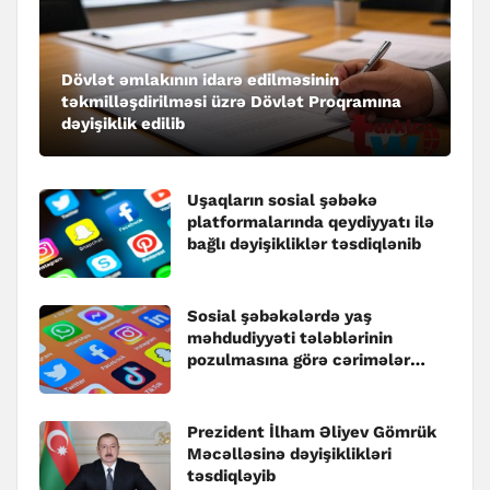
Dövlət əmlakının idarə edilməsinin
təkmilləşdirilməsi üzrə Dövlət Proqramına
dəyişiklik edilib
Uşaqların sosial şəbəkə
platformalarında qeydiyyatı ilə
bağlı dəyişikliklər təsdiqlənib
Sosial şəbəkələrdə yaş
məhdudiyyəti tələblərinin
pozulmasına görə cərimələr
müəyyənləşib
Prezident İlham Əliyev Gömrük
Məcəlləsinə dəyişiklikləri
təsdiqləyib