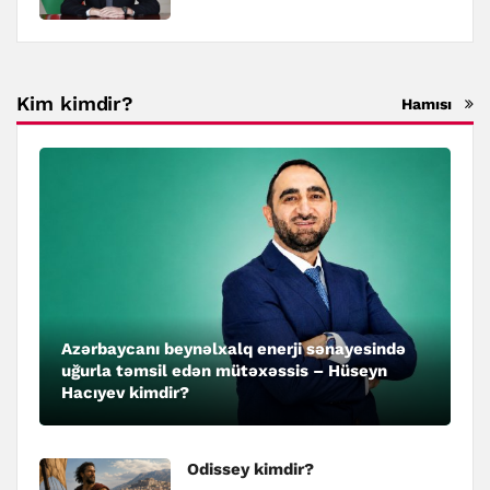
Kim kimdir?
Hamısı
Azərbaycanı beynəlxalq enerji sənayesində
uğurla təmsil edən mütəxəssis – Hüseyn
Hacıyev kimdir?
Odissey kimdir?