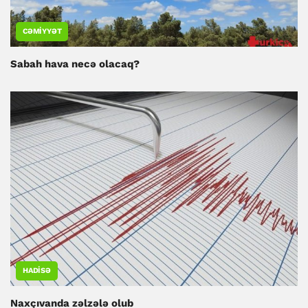
CƏMIYYƏT
Sabah hava necə olacaq?
HADISƏ
Naxçıvanda zəlzələ olub