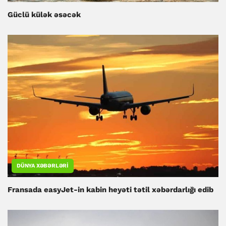
Güclü külək əsəcək
DÜNYA XƏBƏRLƏRI
Fransada easyJet-in kabin heyəti tətil xəbərdarlığı edib