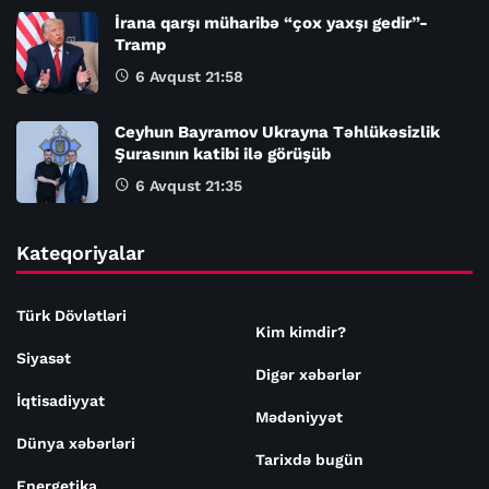
İrana qarşı müharibə “çox yaxşı gedir”-
Tramp
6 Avqust 21:58
Ceyhun Bayramov Ukrayna Təhlükəsizlik
Şurasının katibi ilə görüşüb
6 Avqust 21:35
Kateqoriyalar
Türk Dövlətləri
Kim kimdir?
Siyasət
Digər xəbərlər
İqtisadiyyat
Mədəniyyət
Dünya xəbərləri
Tarixdə bugün
Energetika