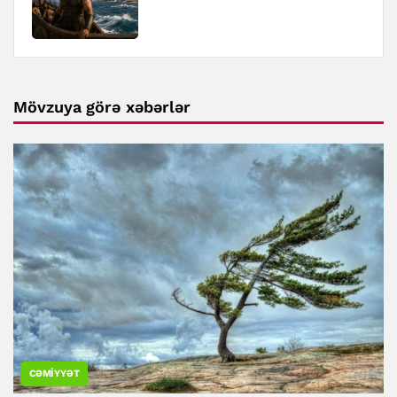
Mövzuya görə xəbərlər
CƏMIYYƏT