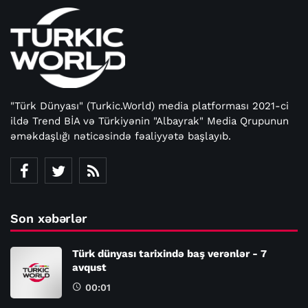
"Türk Dünyası" (Turkic.World) media platforması 2021-ci
ildə Trend BİA və Türkiyənin "Albayrak" Media Qrupunun
əməkdaşlığı nəticəsində fəaliyyətə başlayıb.
Son xəbərlər
Türk dünyası tarixində baş verənlər - 7
avqust
00:01