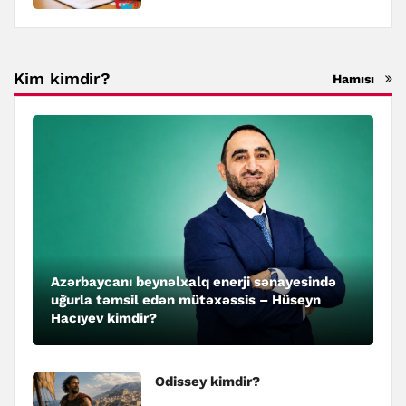
Kim kimdir?
Hamısı
Azərbaycanı beynəlxalq enerji sənayesində
uğurla təmsil edən mütəxəssis – Hüseyn
Hacıyev kimdir?
Odissey kimdir?