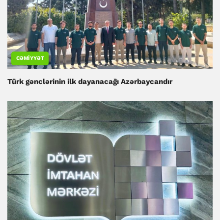
CƏMIYYƏT
Türk gənclərinin ilk dayanacağı Azərbaycandır