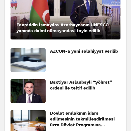
Fəxrəddin İsmayılov Azərbaycanın UNESCO
yanında daimi nümayəndəsi təyin edilib
AZCON-a yeni səlahiyyət verilib
Bəxtiyar Aslanbəyli “Şöhrət”
ordeni ilə təltif edilib
Dövlət əmlakının idarə
edilməsinin təkmilləşdirilməsi
üzrə Dövlət Proqramına
dəyişiklik edilib