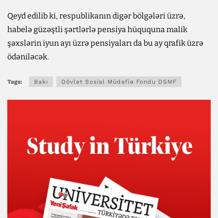
Qeyd edilib ki, respublikanın digər bölgələri üzrə,
habelə güzəştli şərtlərlə pensiya hüququna malik
şəxslərin iyun ayı üzrə pensiyaları da bu ay qrafik üzrə
ödəniləcək.
Tags:
Bakı
Dövlət Sosial Müdafiə Fondu DSMF