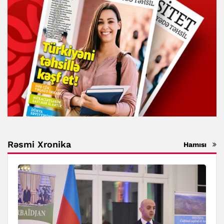
Rəsmi Xronika
Hamısı