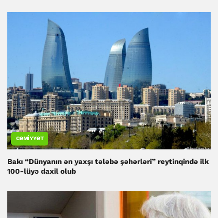
CƏMIYYƏT
Bakı “Dünyanın ən yaxşı tələbə şəhərləri” reytinqində ilk
100-lüyə daxil olub