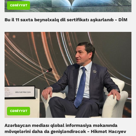
CƏMIYYƏT
Bu il 11 saxta beynəlxalq dil sertifikatı aşkarlanıb - DİM
CƏMIYYƏT
Azərbaycan mediası qlobal informasiya məkanında
mövqelərini daha da genişləndirəcək - Hikmət Hacıyev