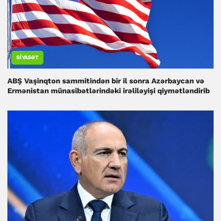
SIYASƏT
ABŞ Vaşinqton sammitindən bir il sonra Azərbaycan və
Ermənistan münasibətlərindəki irəliləyişi qiymətləndirib