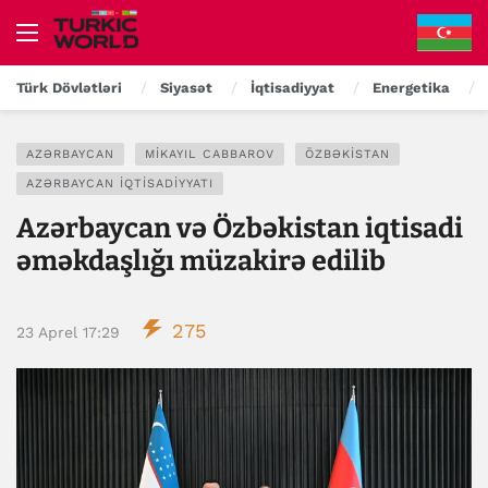
Türk Dövlətləri
Siyasət
İqtisadiyyat
Energetika
AZƏRBAYCAN
MIKAYIL CABBAROV
ÖZBƏKISTAN
AZƏRBAYCAN IQTISADIYYATI
Azərbaycan və Özbəkistan iqtisadi
əməkdaşlığı müzakirə edilib
275
23 Aprel 17:29