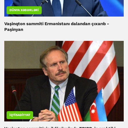
DÜNYA XƏBƏRLƏRI
Vaşinqton sammiti Ermənistanı dalandan çıxarıb -
Paşinyan
İQTISADIYYAT