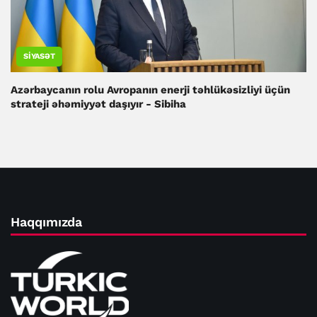
SIYASƏT
Azərbaycanın rolu Avropanın enerji təhlükəsizliyi üçün
strateji əhəmiyyət daşıyır - Sibiha
Haqqımızda