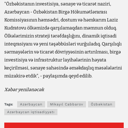
"Özbəkistanın investisiya, sənaye və ticarət naziri,
Azərbaycan - Özbəkistan Birgə Hökumətlərarası
Komissiyasının həmsədri, dostum və həmkarım Laziz
Kudratovu ölkəmizdə qarşılamaqdan məmnun olduq.
Ölkələrimizin strateji tərəfdaşlığını, dinamik iqtisadi
inteqrasiyanı və yeni təşəbbüsləri vurğuladıq. Qarşılıqlı
sərmayələrin və ticarət dövriyyəsinin artırılması, birgə
investisiya və infrastruktur layihələrinin həyata
keçirilməsi, sənaye sahəsində əməkdaşlıq məsələlərini
müzakirə etdik", - paylaşımda qeyd edilib.
Xəbər yenilənəcək
Tags:
Azərbaycan
Mikayıl Cabbarov
Özbəkistan
Azərbaycan iqtisadiyyatı