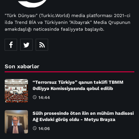
"Türk Dünyası" (Turkic.World) media platforması 2021-ci
ildə Trend BİA və Türkiyənin "Albayrak" Media Qrupunun
əməkdaşlığı nəticəsində fəaliyyətə başlayıb.
Son xəbərlər
“Terrorsuz Türkiyə” qanun təklifi TBMM
Ədliyyə Komissiyasında qəbul edilib
14:44
Sülh prosesində ötən ilin ən mühüm hadisəsi
Ağ Evdəki görüş oldu - Metyu Brayza
14:06