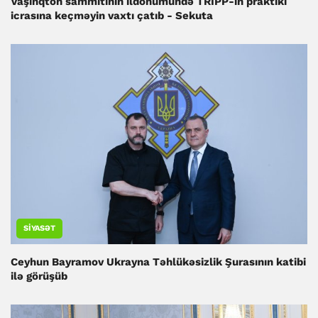
Vaşinqton sammitinin ildönümündə TRIPP-in praktiki
icrasına keçməyin vaxtı çatıb - Sekuta
SIYASƏT
Ceyhun Bayramov Ukrayna Təhlükəsizlik Şurasının katibi
ilə görüşüb