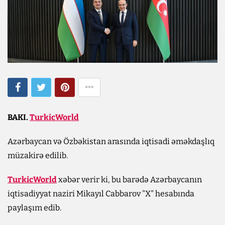
BAKI.
TurkicWorld
Azərbaycan və Özbəkistan arasında iqtisadi əməkdaşlıq
müzakirə edilib.
TurkicWorld
xəbər verir ki, bu barədə Azərbaycanın
iqtisadiyyat naziri Mikayıl Cabbarov "X" hesabında
paylaşım edib.