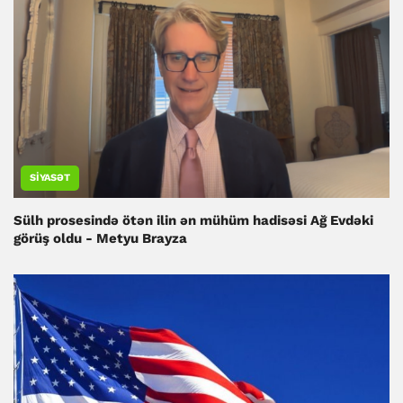
SIYASƏT
Sülh prosesində ötən ilin ən mühüm hadisəsi Ağ Evdəki
görüş oldu - Metyu Brayza