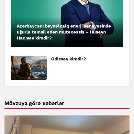
Azərbaycanı beynəlxalq enerji sənayesində
uğurla təmsil edən mütəxəssis – Hüseyn
Hacıyev kimdir?
Odissey kimdir?
Mövzuya görə xəbərlər