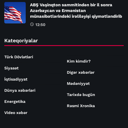
ABŞ Vaşinqton sammitindən bir il sonra
Azərbaycan və Ermənistan
münasibətlərindəki irəliləyişi qiymətləndirib
12:50
Kateqoriyalar
Türk Dövlətləri
Kim kimdir?
Siyasət
Digər xəbərlər
İqtisadiyyat
Mədəniyyət
Dünya xəbərləri
Tarixdə bugün
Energetika
Rəsmi Xronika
Video xəbər