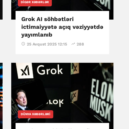
DIGƏR XƏBƏRLƏR
Grok AI söhbətləri
ictimaiyyətə açıq vəziyyətdə
yayımlanıb
25 Avqust 2025 12:15
288
DÜNYA XƏBƏRLƏRI