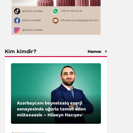
Kim kimdir?
Hamısı
Azərbaycanı beynəlxalq enerji
sənayesində uğurla təmsil edən
mütəxəssis – Hüseyn Hacıyev
kimdir?