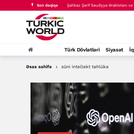
Şahbaz Şərif Səudiyyə Ərəbistanı və T
Son dəqiqə
Türk dünyası tarixində baş verənlər
Türk Dövlətləri
Siyasət
İq
Əsas səhifə
süni intellekt təhlükə