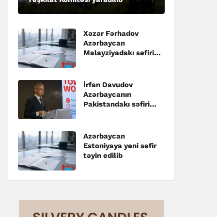
Xəzər Fərhadov
Azərbaycan
Malayziyadakı səfiri
təyin edilib
İrfan Davudov
Azərbaycanın
Pakistandakı səfiri
təyin edilib
Azərbaycan
Estoniyaya yeni səfir
təyin edilib