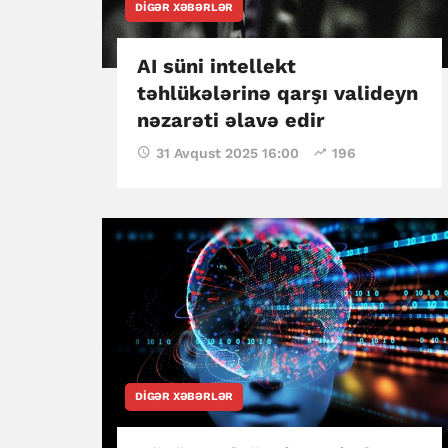
DIGƏR XƏBƏRLƏR
AI süni intellekt
təhlükələrinə qarşı valideyn
nəzarəti əlavə edir
31 Avqust 2025 16:00
196
DIGƏR XƏBƏRLƏR