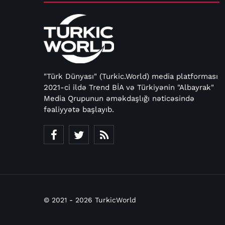
"Türk Dünyası" (Turkic.World) media platforması
2021-ci ildə Trend BİA və Türkiyənin "Albayrak"
Media Qrupunun əməkdaşlığı nəticəsində
fəaliyyətə başlayıb.
© 2021 - 2026 TurkicWorld