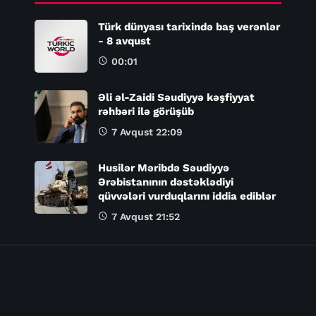
Türk dünyası tarixində baş verənlər
- 8 avqust
00:01
Əli əl-Zaidi Səudiyyə kəşfiyyat
rəhbəri ilə görüşüb
7 Avqust 22:09
Husilər Məribdə Səudiyyə
Ərəbistanının dəstəklədiyi
qüvvələri vurduqlarını iddia ediblər
7 Avqust 21:52