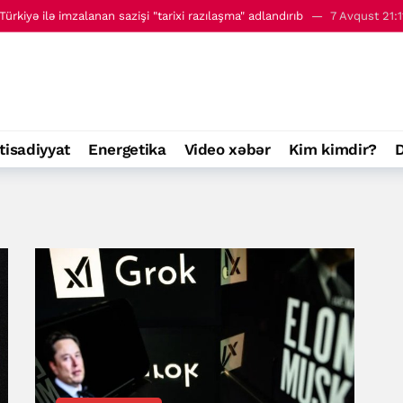
ürkiyə ilə imzalanan sazişi "tarixi razılaşma" adlandırıb
7 Avqust 21:1
 - 8 avqust
00:01
tisadiyyat
Energetika
Video xəbər
Kim kimdir?
D