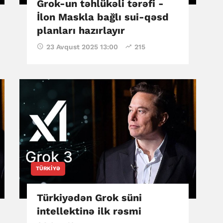
Grok-un təhlükəli tərəfi -
İlon Maskla bağlı sui-qəsd
planları hazırlayır
23 Avqust 2025 13:00
215
TÜRKIYƏ
Türkiyədən Grok süni
intellektinə ilk rəsmi