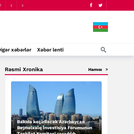
1
igər xəbərlər
Xəbər lenti
Rəsmi Xronika
Hamısı
Bakıda keçiriləcək Azərbaycan
Beynəlxalq İnvestisiya Forumunun
Təşkilat Komitəsi yaradılıb