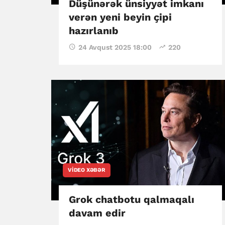
Düşünərək ünsiyyət imkanı
verən yeni beyin çipi
hazırlanıb
24 Avqust 2025 18:00
220
VIDEO XƏBƏR
Grok chatbotu qalmaqalı
davam edir