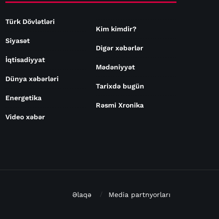
Türk Dövlətləri
Kim kimdir?
Siyasət
Digər xəbərlər
İqtisadiyyat
Mədəniyyət
Dünya xəbərləri
Tarixdə bugün
Energetika
Rəsmi Xronika
Video xəbər
Əlaqə
Media partnyorları