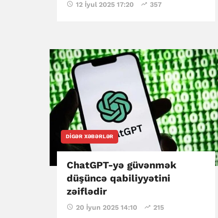
12 İyul 2025 17:20
357
DIGƏR XƏBƏRLƏR
ChatGPT-yə güvənmək
düşüncə qabiliyyətini
zəiflədir
20 İyun 2025 14:10
215