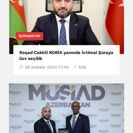
İQTISADIYYAT
Rəşad Cabirli KOBİA yanında İctimai Şuraya
üzv seçilib
28 Dekabr 2024 17:49
528