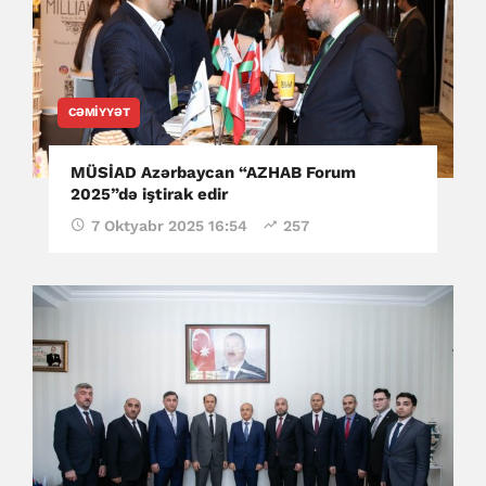
CƏMIYYƏT
MÜSİAD Azərbaycan “AZHAB Forum
2025”də iştirak edir
7 Oktyabr 2025 16:54
257