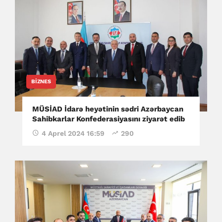
BIZNES
MÜSİAD İdarə heyətinin sədri Azərbaycan
Sahibkarlar Konfederasiyasını ziyarət edib
4 Aprel 2024 16:59
290