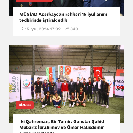
MÜSİAD Azərbaycan rəhbəri 15 iyul anım
tədbirində iştirak edib
15 İyul 2024 17:02
340
BIZNES
İki Qəhrəman, Bir Turnir: Gənclər Şəhid
Mübariz İbrahimov və Ömər Halisdemir