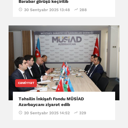
Bərabər görüşü keçirilib
30 Sentyabr 2025 13:48
288
CƏMIYYƏT
Təhsilin İnkişafı Fondu MÜSİAD
Azərbaycanı ziyarət edib
20 Sentyabr 2025 14:52
329