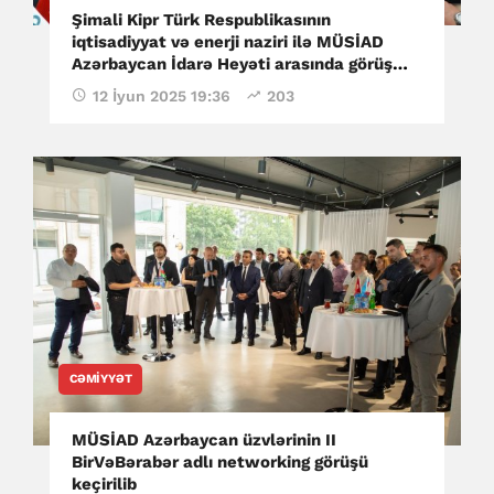
Şimali Kipr Türk Respublikasının
iqtisadiyyat və enerji naziri ilə MÜSİAD
Azərbaycan İdarə Heyəti arasında görüş
keçirilib
12 İyun 2025 19:36
203
CƏMIYYƏT
MÜSİAD Azərbaycan üzvlərinin II
BirVəBərabər adlı networking görüşü
keçirilib