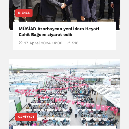
BIZNES
MÜSİAD Azərbaycan yeni İdarə Heyəti
Cahit Bağcını ziyarət edib
17 Aprel 2024 14:00
518
CƏMIYYƏT