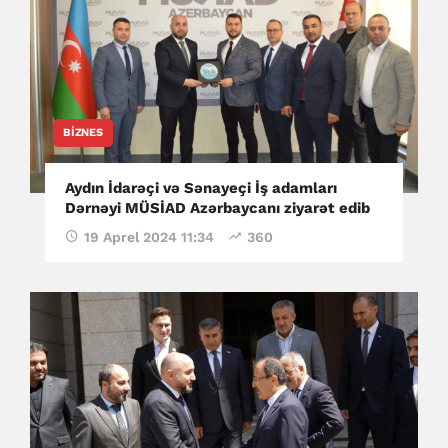
BIZNES
Aydın İdarəçi və Sənayeçi İş adamları
Dərnəyi MÜSİAD Azərbaycanı ziyarət edib
19 Aprel 2024 11:34
360