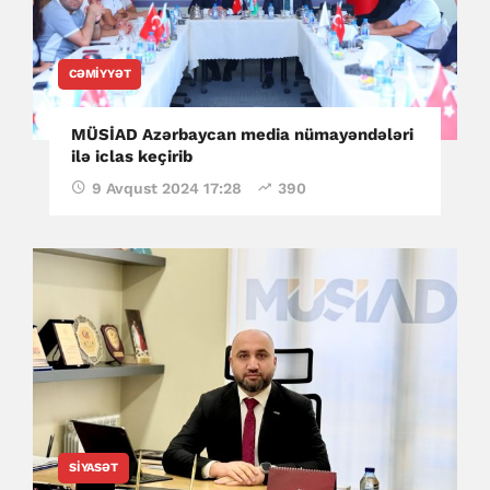
CƏMIYYƏT
MÜSİAD Azərbaycan media nümayəndələri
ilə iclas keçirib
9 Avqust 2024 17:28
390
SIYASƏT