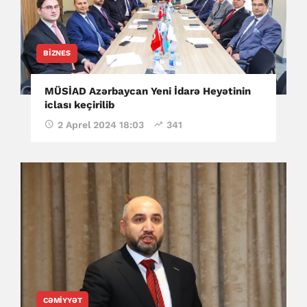
BIZNES
MÜSİAD Azərbaycan Yeni İdarə Heyətinin
iclası keçirilib
2 Aprel 2024 18:03
341
CƏMIYYƏT