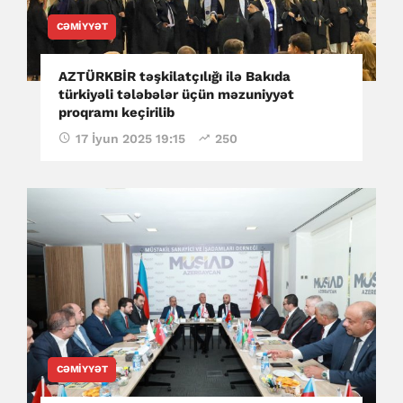
CƏMIYYƏT
AZTÜRKBİR təşkilatçılığı ilə Bakıda
türkiyəli tələbələr üçün məzuniyyət
proqramı keçirilib
17 İyun 2025 19:15
250
CƏMIYYƏT