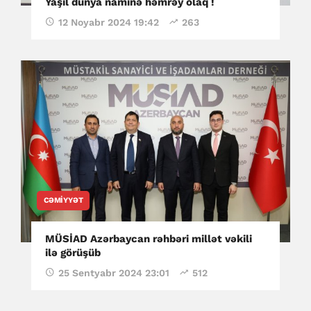
Yaşıl dünya naminə həmrəy olaq !
12 Noyabr 2024 19:42
263
CƏMIYYƏT
MÜSİAD Azərbaycan rəhbəri millət vəkili
ilə görüşüb
25 Sentyabr 2024 23:01
512