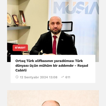
SIYASƏT
Ortaq Türk əlifbasının yaradılması Türk
dünyası üçün mühüm bir addımdır - Rəşad
Cabirli
12 Sentyabr 2024 13:08
611