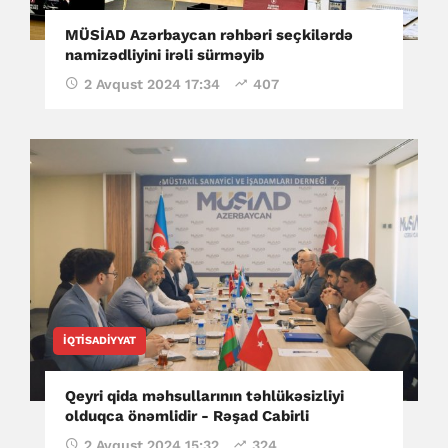
MÜSİAD Azərbaycan rəhbəri seçkilərdə
namizədliyini irəli sürməyib
2 Avqust 2024 17:34
407
İQTISADIYYAT
Qeyri qida məhsullarının təhlükəsizliyi
olduqca önəmlidir - Rəşad Cabirli
2 Avqust 2024 15:32
324