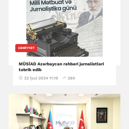
CƏMIYYƏT
MÜSİAD Azərbaycan rəhbəri jurnalistləri
təbrik edib
22 İyul 2024 11:19
280