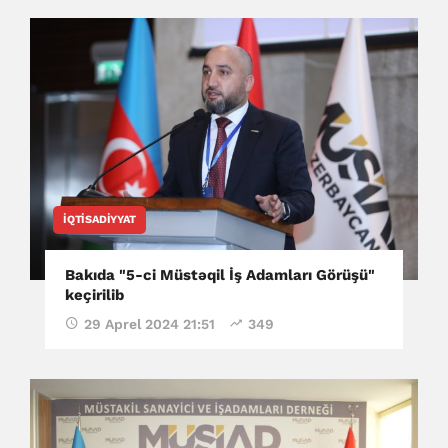
İQTISADIYYAT
Bakıda "5-ci Müstəqil İş Adamları Görüşü"
keçirilib
29 Aprel 2024 21:51
349