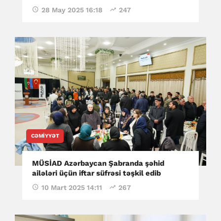
28 May 2025 16:18
247
CƏMIYYƏT
MÜSİAD Azərbaycan Şabranda şəhid
ailələri üçün iftar süfrəsi təşkil edib
10 Mart 2025 14:11
267