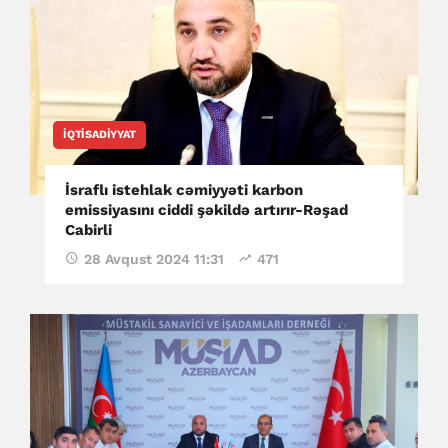
İQTISADIYYAT
İsraflı istehlak cəmiyyəti karbon
emissiyasını ciddi şəkildə artırır-Rəşad
Cabirli
28 Avqust 2024 11:31
471