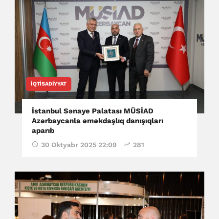
İQTISADIYYAT
İstanbul Sənaye Palatası MÜSİAD
Azərbaycanla əməkdaşlıq danışıqları
aparıb
30 Oktyabr 2025 22:09
281