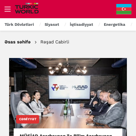
Türk Dövlətləri
Siyasət
İqtisadiyyat
Energetika
Əsas səhifə
Rəşad Cabirli
CƏMIYYƏT
MÜSİAD Azərbaycan ilə Bilim Azərbaycan