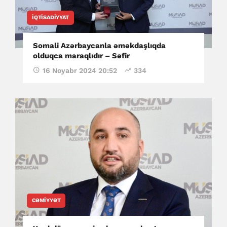
İQTISADIYYAT
Somali Azərbaycanla əməkdaşlıqda
olduqca maraqlıdır – Səfir
16 Noyabr 2024 20:52
334
CƏMIYYƏT