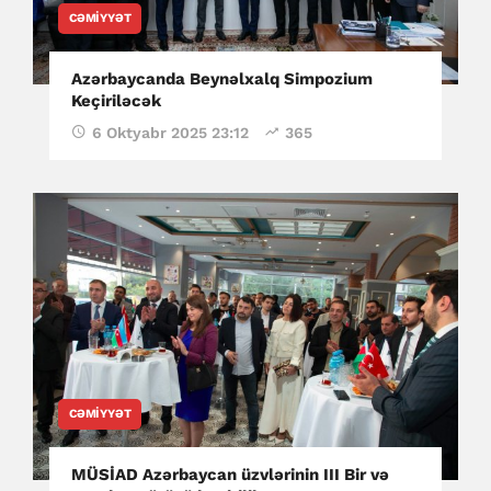
CƏMIYYƏT
Azərbaycanda Beynəlxalq Simpozium
Keçiriləcək
6 Oktyabr 2025 23:12
365
CƏMIYYƏT
MÜSİAD Azərbaycan üzvlərinin III Bir və