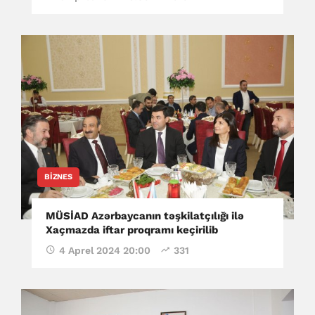
BIZNES
MÜSİAD Azərbaycanın təşkilatçılığı ilə
Xaçmazda iftar proqramı keçirilib
4 Aprel 2024 20:00
331