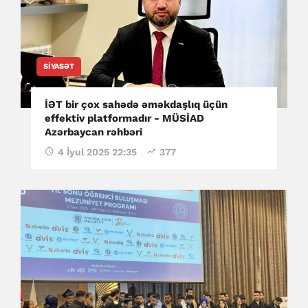
SIYASƏT
İƏT bir çox sahədə əməkdaşlıq üçün
effektiv platformadır - MÜSİAD
Azərbaycan rəhbəri
4 İyul 2025 22:35
377