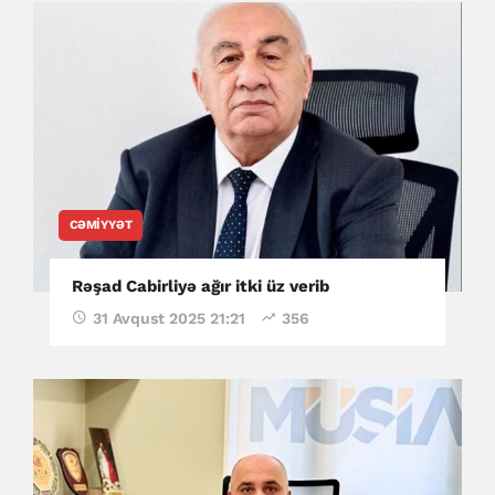
CƏMIYYƏT
Rəşad Cabirliyə ağır itki üz verib
31 Avqust 2025 21:21
356