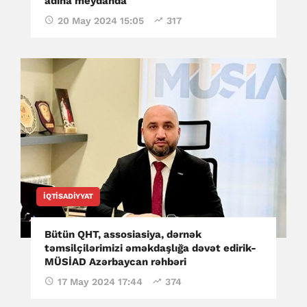
adına meydanda
20 May 2024 15:05
317
İQTISADIYYAT
Bütün QHT, assosiasiya, dərnək
təmsilçilərimizi əməkdaşlığa dəvət edirik-
MÜSİAD Azərbaycan rəhbəri
17 May 2024 17:44
374