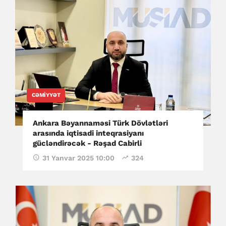
CƏMIYYƏT
Ankara Bəyannaməsi Türk Dövlətləri
arasında iqtisadi inteqrasiyanı
gücləndirəcək - Rəşad Cabirli
31 Yanvar 2025 10:00
324