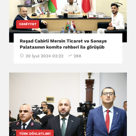
CƏMIYYƏT
Rəşad Cabirli Mersin Ticarət və Sənaye
Palatasının komitə rəhbəri ilə görüşüb
20 İyul 2024 02:22
288
TÜRK DÖVLƏTLƏRI