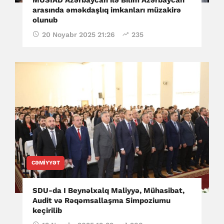
arasında əməkdaşlıq imkanları müzakirə
olunub
20 Noyabr 2025 21:26
235
CƏMIYYƏT
SDU-da I Beynəlxalq Maliyyə, Mühasibat,
Audit və Rəqəmsallaşma Simpoziumu
keçirilib