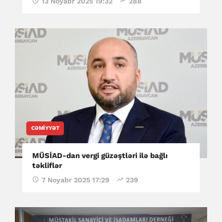
13 Noyabr 2025 19:32
288
CƏMIYYƏT
MÜSİAD-dan vergi güzəştləri ilə bağlı
təkliflər
7 Noyabr 2025 17:29
239