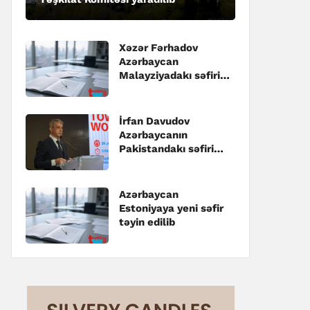
Xəzər Fərhadov
Azərbaycan
Malayziyadakı səfiri
təyin edilib
İrfan Davudov
Azərbaycanın
Pakistandakı səfiri
təyin edilib
Azərbaycan
Estoniyaya yeni səfir
təyin edilib