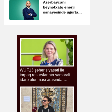
Azərbaycanı
beynəlxalq enerji
sənayesində uğurla
təmsil edən
mütəxəssis – Hüseyn
Hacıyev kimdir?