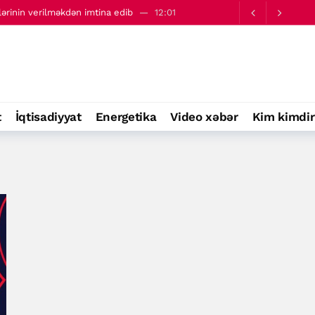
lərinin verilməkdən imtina edib
12:01
 qarşı birləşməyə çağırıb
14:10
t
İqtisadiyyat
Energetika
Video xəbər
Kim kimdir