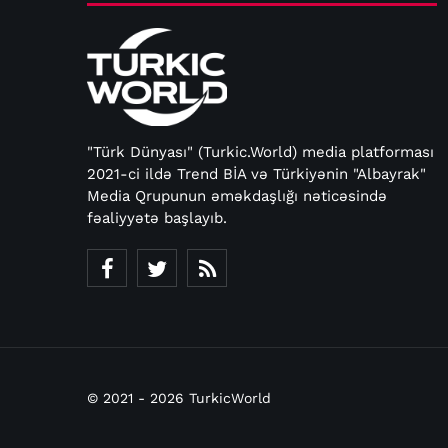
"Türk Dünyası" (Turkic.World) media platforması
2021-ci ildə Trend BİA və Türkiyənin "Albayrak"
Media Qrupunun əməkdaşlığı nəticəsində
fəaliyyətə başlayıb.
© 2021 - 2026 TurkicWorld