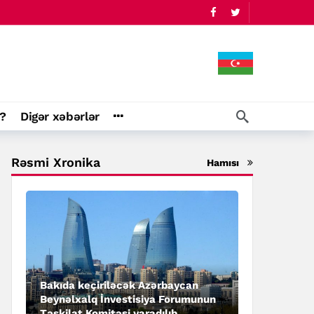
?
Digər xəbərlər
Rəsmi Xronika
Hamısı
Bakıda keçiriləcək Azərbaycan
Beynəlxalq İnvestisiya Forumunun
Təşkilat Komitəsi yaradılıb