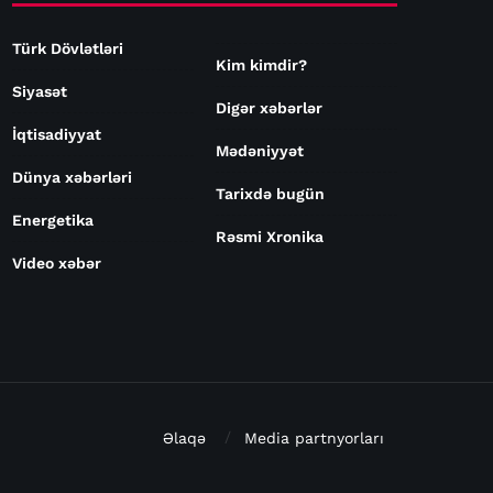
Türk Dövlətləri
Kim kimdir?
Siyasət
Digər xəbərlər
İqtisadiyyat
Mədəniyyət
Dünya xəbərləri
Tarixdə bugün
Energetika
Rəsmi Xronika
Video xəbər
Əlaqə
Media partnyorları