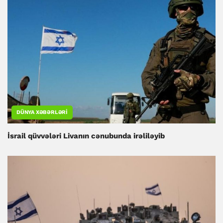
DÜNYA XƏBƏRLƏRI
İsrail qüvvələri Livanın cənubunda irəliləyib