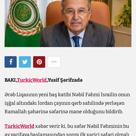
BAKI,
TurkicWorld
,Yusif Şərifzadə
Ərəb Liqasının yeni baş katibi Nəbil Fəhmi İsrailin onun
işğal altındakı İordan çayının qərb sahilində yerləşən
Ramallah şəhərinə səfərinə mane olduğunu bildirib.
TurkicWorld
xəbər verir ki, bu səfər Nəbil Fəhminin bu
ay vəzifəyə başlamasından sonra ilk xarici səfəri olmalı