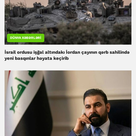
DÜNYA XƏBƏRLƏRI
İsrail ordusu işğal altındakı İordan çayının qərb sahilində
yeni basqınlar həyata keçirib