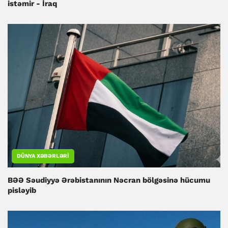
istəmir - İraq
DÜNYA XƏBƏRLƏRI
BƏƏ Səudiyyə Ərəbistanının Nəcran bölgəsinə hücumu
pisləyib