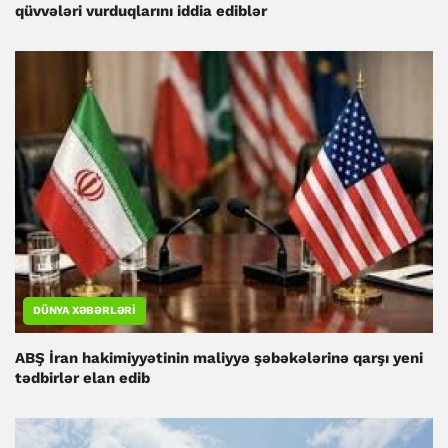
qüvvələri vurduqlarını iddia ediblər
DÜNYA XƏBƏRLƏRI
ABŞ İran hakimiyyətinin maliyyə şəbəkələrinə qarşı yeni
tədbirlər elan edib