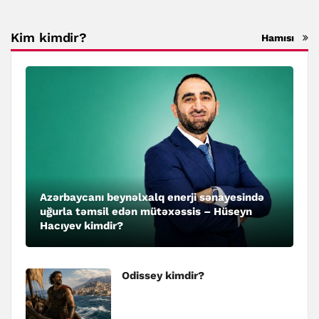
Kim kimdir?
Hamısı
Azərbaycanı beynəlxalq enerji sənayesində
uğurla təmsil edən mütəxəssis – Hüseyn
Hacıyev kimdir?
Odissey kimdir?