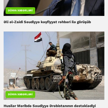
DÜNYA XƏBƏRLƏRI
Əli əl-Zaidi Səudiyyə kəşfiyyat rəhbəri ilə görüşüb
DÜNYA XƏBƏRLƏRI
Husilər Məribdə Səudiyyə Ərəbistanının dəstəklədiyi