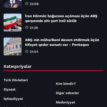
22:08
İran Hörmüz boğazının açılması üçün ABŞ
qarşısında altı şərt irəli sürüb
21:39
ABŞ-nin müharibəni davam etdirmək üçün
kifayət qədər sursatı var - Pentaqon
21:04
Kateqoriyalar
Türk Dövlətləri
Kim kimdir?
Siyasət
Digər xəbərlər
İqtisadiyyat
Mədəniyyət