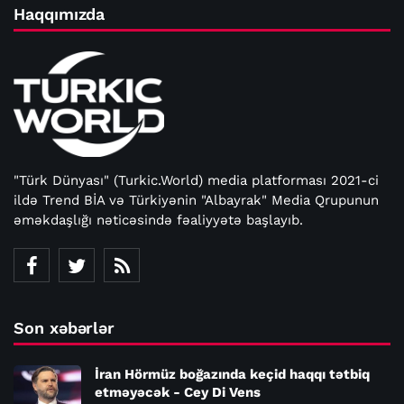
Haqqımızda
"Türk Dünyası" (Turkic.World) media platforması 2021-ci
ildə Trend BİA və Türkiyənin "Albayrak" Media Qrupunun
əməkdaşlığı nəticəsində fəaliyyətə başlayıb.
Son xəbərlər
İran Hörmüz boğazında keçid haqqı tətbiq
etməyəcək - Cey Di Vens