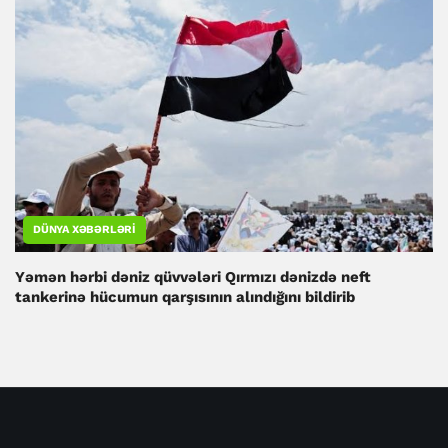
DÜNYA XƏBƏRLƏRI
Yəmən hərbi dəniz qüvvələri Qırmızı dənizdə neft
tankerinə hücumun qarşısının alındığını bildirib