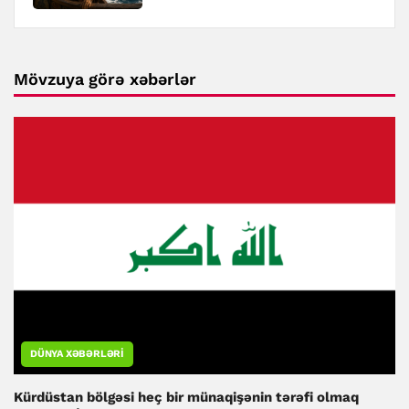
Mövzuya görə xəbərlər
DÜNYA XƏBƏRLƏRI
Kürdüstan bölgəsi heç bir münaqişənin tərəfi olmaq