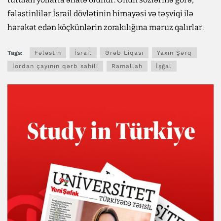
fələstinlilər İsrail dövlətinin himayəsi və təşviqi ilə
hərəkət edən köçkünlərin zorakılığına məruz qalırlar.
Tags:
Fələstin
İsrail
Ərəb Liqası
Yaxın Şərq
İordan çayının qərb sahili
Ramallah
İşğal