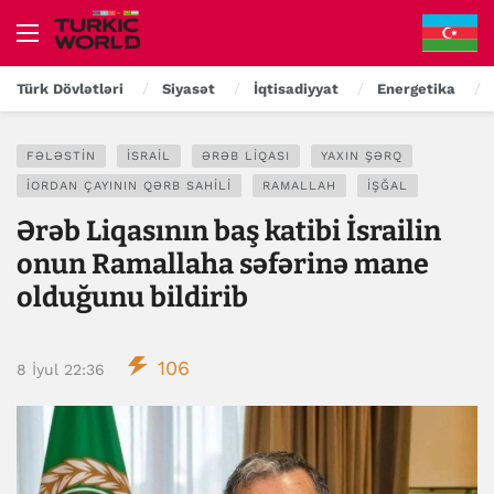
Türk Dövlətləri
Siyasət
İqtisadiyyat
Energetika
FƏLƏSTIN
İSRAIL
ƏRƏB LIQASI
YAXIN ŞƏRQ
İORDAN ÇAYININ QƏRB SAHILI
RAMALLAH
İŞĞAL
Ərəb Liqasının baş katibi İsrailin
onun Ramallaha səfərinə mane
olduğunu bildirib
106
8 İyul 22:36