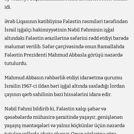
idi.
Ərəb Liqasının katibliyinə Fələstin rəsmiləri tərəfindən
İsrail işğalçı hakimiyyətinin Nəbil Fəhminin işğal
altındakı Fələstin ərazilərinə səfərini rədd etdiyi barədə
məlumat verilib. Səfər çərçivəsində onun Ramallahda
Fələstin Prezidenti Mahmud Abbasla görüşü nəzərdə
tutulurdu.
Mahmud Abbasın rəhbərlik etdiyi idarəetmə qurumu
İsrailin 1967-ci ildən bəri işğal altında saxladığı İordan
çayının qərb sahilinin bəzi hissələrini idarə edir.
Nəbil Fəhmi bildirib ki, Fələstin xalqı şəhər və
qəsəbələrdə mühasirə şəraitində yaşayır, genişlənən
yaşayış məntəqələri və yalnız köçkünlər üçün nəzərdə
tutulan yollarla əhatə olunur. Onun sözlərinə görə,