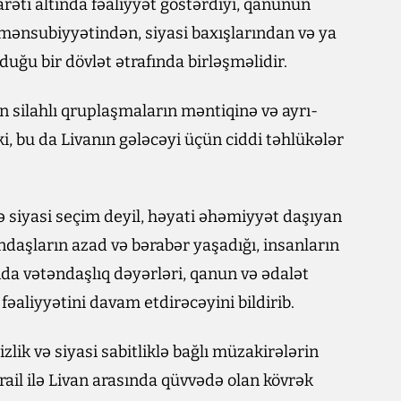
arəti altında fəaliyyət göstərdiyi, qanunun
 mənsubiyyətindən, siyasi baxışlarından və ya
uğu bir dövlət ətrafında birləşməlidir.
in silahlı qruplaşmaların məntiqinə və ayrı-
i, bu da Livanın gələcəyi üçün ciddi təhlükələr
cə siyasi seçim deyil, həyati əhəmiyyət daşıyan
ndaşların azad və bərabər yaşadığı, insanların
nda vətəndaşlıq dəyərləri, qanun və ədalət
 fəaliyyətini davam etdirəcəyini bildirib.
lik və siyasi sabitliklə bağlı müzakirələrin
rail ilə Livan arasında qüvvədə olan kövrək