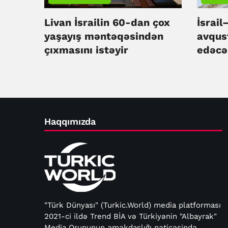
Livan İsrailin 60-dan çox
İsrail
yaşayış məntəqəsindən
avqus
çıxmasını istəyir
edəcə
Haqqımızda
"Türk Dünyası" (Turkic.World) media platforması
2021-ci ildə Trend BİA və Türkiyənin "Albayrak"
Media Qrupunun əməkdaşlığı nəticəsində