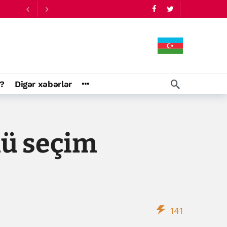
?
Digər xəbərlər
lü seçim
141