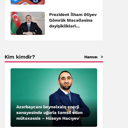
pozulmasına görə
cərimələr
müəyyənləşib
Prezident İlham Əliyev
Gömrük Məcəlləsinə
dəyişiklikləri
təsdiqləyib
Kim kimdir?
Hamısı
Azərbaycanı beynəlxalq enerji
sənayesində uğurla təmsil edən
mütəxəssis – Hüseyn Hacıyev
kimdir?