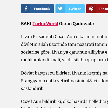
Facebook
Twitter
Pinte
BAKI,
TurkicWorld
Orxan Qədirzadə
Livan Prezidenti Cozef Aun ölkəsinin mühü
dövlətin silah üzərində tam nəzarəti təmin 
sözlərinə görə, Livan ya qanunun aliliyinə
möhkəmləndirməli, ya da silahlı qrupların t
Dövlət başçısı bu fikirləri Livanın keçmiş 
Frangiyənin qətlə yetirilməsinin 48-ci il
səsləndirib.
Cozef Aun bildirib ki, ölkə hazırda həlledici