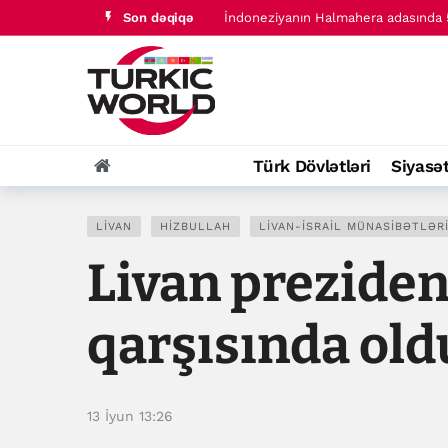
Son dəqiqə
İndoneziyanın Halmahera adasında 5
Türk dünyası tarixində baş verənlər
Türk Dövlətləri
Siyasə
LIVAN
HIZBULLAH
LIVAN-İSRAIL MÜNASIBƏTLƏR
Livan preziden
qarşısında ol
13 İyun 13:26