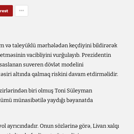
rest
m və taleyüklü mərhələdən keçdiyini bildirərək
etməsinin vacibliyini vurğulayıb. Prezidentin
 əsaslanan suveren dövlət modelini
əsiri altında qalmaq riskini davam etdirməlidir.
nazirlərindən biri olmuş Toni Süleyman
dönümü münasibətilə yaydığı bəyanatda
 yol ayrıcındadır. Onun sözlərinə görə, Livan xalqı