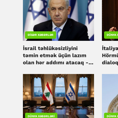
DIGƏR XƏBƏRLƏR
DÜNYA 
İsrail təhlükəsizliyini
İtaliy
təmin etmək üçün lazım
Hörmü
olan hər addımı atacaq -
dialo
Netanyahu
çağırı
DÜNYA XƏBƏRLƏRI
DÜNYA 