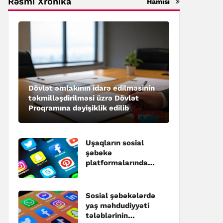
Rəsmi Xronika
Hamısı
Dövlət əmlakının idarə edilməsinin
təkmilləşdirilməsi üzrə Dövlət
Proqramına dəyişiklik edilib
Uşaqların sosial
şəbəkə
platformalarında
qeydiyyatı ilə bağlı
dəyişikliklər
təsdiqlənib
Sosial şəbəkələrdə
yaş məhdudiyyəti
tələblərinin