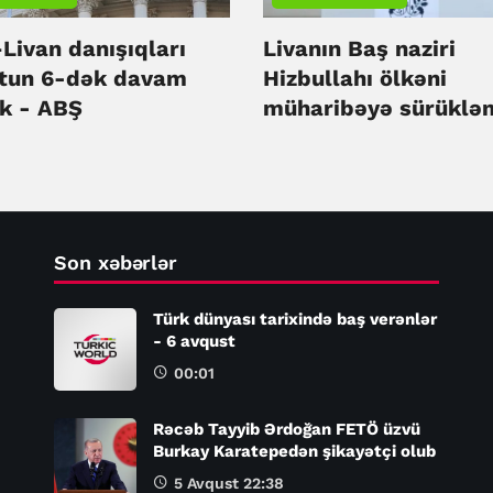
–Livan danışıqları
Livanın Baş naziri
tun 6-dək davam
Hizbullahı ölkəni
k - ABŞ
müharibəyə sürüklə
ittiham edib
Son xəbərlər
Türk dünyası tarixində baş verənlər
- 6 avqust
00:01
Rəcəb Tayyib Ərdoğan FETÖ üzvü
Burkay Karatepedən şikayətçi olub
5 Avqust 22:38