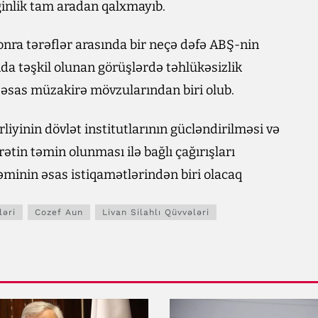
inlik tam aradan qalxmayıb.
nra tərəflər arasında bir neçə dəfə ABŞ-nin
tonda təşkil olunan görüşlərdə təhlükəsizlik
 əsas müzakirə mövzularından biri olub.
liyinin dövlət institutlarının gücləndirilməsi və
ətin təmin olunması ilə bağlı çağırışları
əminin əsas istiqamətlərindən biri olacaq
ləri
Cozef Aun
Livan Silahlı Qüvvələri