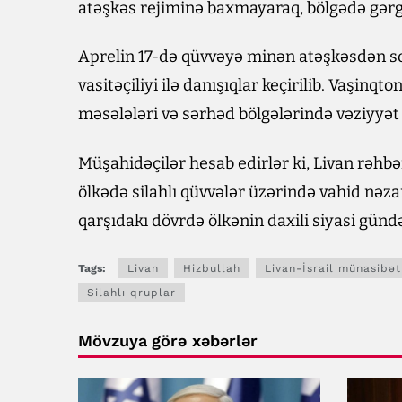
atəşkəs rejiminə baxmayaraq, bölgədə gərg
Aprelin 17-də qüvvəyə minən atəşkəsdən so
vasitəçiliyi ilə danışıqlar keçirilib. Vaşinq
məsələləri və sərhəd bölgələrində vəziyyət
Müşahidəçilər hesab edirlər ki, Livan rəhbər
ölkədə silahlı qüvvələr üzərində vahid nəzar
qarşıdakı dövrdə ölkənin daxili siyasi günd
Tags:
Livan
Hizbullah
Livan-İsrail münasibət
Silahlı qruplar
Mövzuya görə xəbərlər