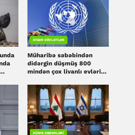
DIGƏR DÖVLƏTLƏR
nunda
Müharibə səbəbindən
unda
didərgin düşmüş 800
mindən çox livanlı evlərinə
qayıdır - BMT
DÜNYA XƏBƏRLƏRI