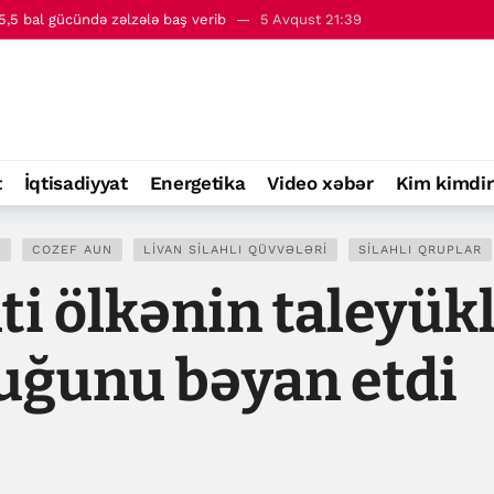
,5 bal gücündə zəlzələ baş verib
5 Avqust 21:39
 - 6 avqust
00:01
t
İqtisadiyyat
Energetika
Video xəbər
Kim kimdir
I
COZEF AUN
LIVAN SILAHLI QÜVVƏLƏRI
SILAHLI QRUPLAR
ti ölkənin taleyük
duğunu bəyan etdi