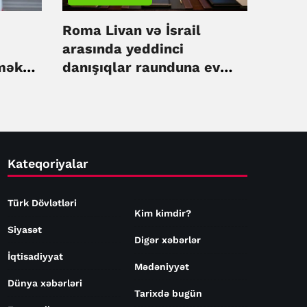
Roma Livan və İsrail
arasında yeddinci
məkdə
danışıqlar raunduna ev
sahibliyi edir
Kateqoriyalar
Türk Dövlətləri
Kim kimdir?
Siyasət
Digər xəbərlər
İqtisadiyyat
Mədəniyyət
Dünya xəbərləri
Tarixdə bugün