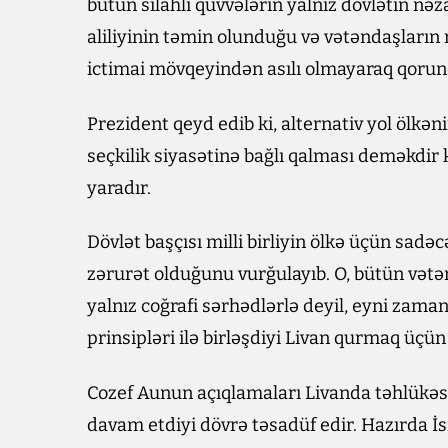
bütün silahlı qüvvələrin yalnız dövlətin nəz
aliliyinin təmin olunduğu və vətəndaşların
ictimai mövqeyindən asılı olmayaraq qorund
Prezident qeyd edib ki, alternativ yol ölkən
seçkilik siyasətinə bağlı qalması deməkdir k
yaradır.
Dövlət başçısı milli birliyin ölkə üçün sadə
zərurət olduğunu vurğulayıb. O, bütün vətə
yalnız coğrafi sərhədlərlə deyil, eyni zama
prinsipləri ilə birləşdiyi Livan qurmaq üçün
Cozef Aunun açıqlamaları Livanda təhlükəsiz
davam etdiyi dövrə təsadüf edir. Hazırda İs