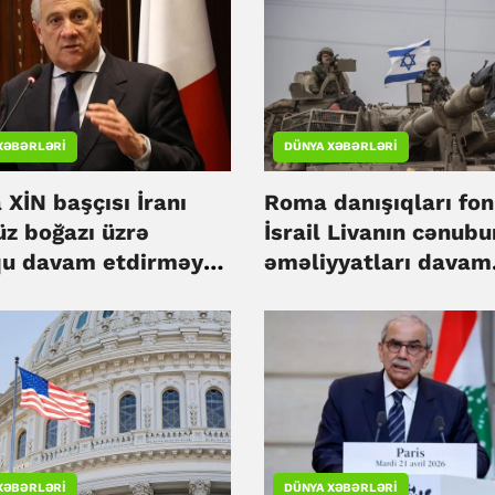
XƏBƏRLƏRI
DÜNYA XƏBƏRLƏRI
a XİN başçısı İranı
Roma danışıqları fo
z boğazı üzrə
İsrail Livanın cənub
qu davam etdirməyə
əməliyyatları davam
b
etdirir
XƏBƏRLƏRI
DÜNYA XƏBƏRLƏRI