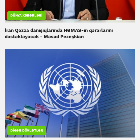
DÜNYA XƏBƏRLƏRI
İran Qəzza danışıqlarında HƏMAS-ın qərarlarını
dəstəkləyəcək - Məsud Pezeşkian
DIGƏR DÖVLƏTLƏR