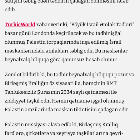
satışını təbliğ edən tədbirin qadağan edilməsini tələb
edib.
TurkicWorld
xəbər verir ki, “Böyük İsrail Əmlak Tədbiri”
bazar günü Londonda keçiriləcək və bu tədbir işğal
olunmuş Fələstin torpaqlarında inşa edilmiş İsrail
məskənlərindəki əmlakları təbliğ edir. Bu məskənlər
beynəlxalq hüquqa görə qanunsuz hesab olunur.
Zomlot bildirib ki, bu tədbir beynəlxalq hüququ pozur və
Birləşmiş Krallığın öz siyasəti ilə, həmçinin BMT
Təhlükəsizlik Şurasının 2334 saylı qətnaməsi ilə
ziddiyyət təşkil edir. Həmin qətnamə işğal olunmuş
Fələstin ərazilərində məskən tikintisini qadağan edir.
Fələstin missiyası əlavə edib ki, Birləşmiş Krallıq
fərdlərə, şirkətlərə və xeyriyyə təşkilatlarına qeyri-