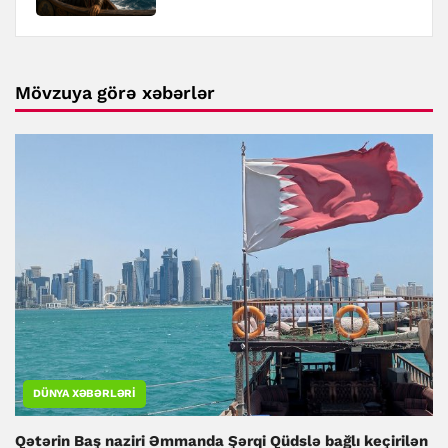
Mövzuya görə xəbərlər
DÜNYA XƏBƏRLƏRI
Qətərin Baş naziri Əmmanda Şərqi Qüdslə bağlı keçirilən