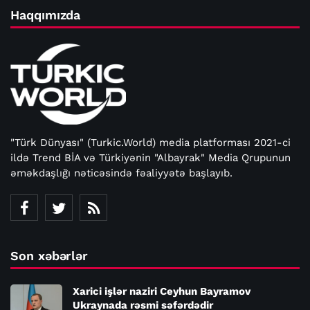
Haqqımızda
"Türk Dünyası" (Turkic.World) media platforması 2021-ci
ildə Trend BİA və Türkiyənin "Albayrak" Media Qrupunun
əməkdaşlığı nəticəsində fəaliyyətə başlayıb.
Son xəbərlər
Xarici işlər naziri Ceyhun Bayramov
Ukraynada rəsmi səfərdədir