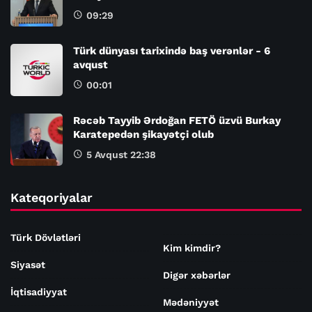
09:29
Türk dünyası tarixində baş verənlər - 6
avqust
00:01
Rəcəb Tayyib Ərdoğan FETÖ üzvü Burkay
Karatepedən şikayətçi olub
5 Avqust 22:38
Kateqoriyalar
Türk Dövlətləri
Kim kimdir?
Siyasət
Digər xəbərlər
İqtisadiyyat
Mədəniyyət