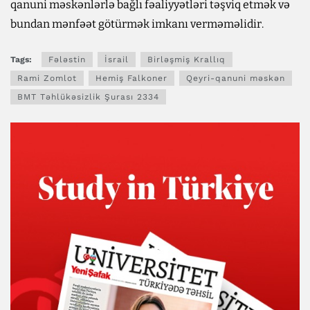
qanuni məskənlərlə bağlı fəaliyyətləri təşviq etmək və
bundan mənfəət götürmək imkanı verməməlidir.
Tags:
Fələstin
İsrail
Birləşmiş Krallıq
Rami Zomlot
Hemiş Falkoner
Qeyri-qanuni məskən
BMT Təhlükəsizlik Şurası 2334