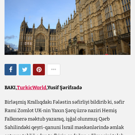
BAKI,
TurkicWorld
,Yusif Şərifzadə
Birləşmiş Krallıqdakı Fələstin səfirliyi bildirib ki, səfir
Rami Zomlot UK-nin Yaxın Şərq üzrə naziri Hemiş
Falkonerə məktub yazaraq, işğal olunmuş Qərb
Sahilindəki qeyri-qanuni İsrail məskənlərində əmlak