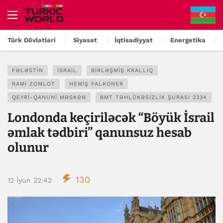
Türk Dövlətləri
Siyasət
İqtisadiyyat
Energetika
FƏLƏSTIN
İSRAIL
BIRLƏŞMIŞ KRALLIQ
RAMI ZOMLOT
HEMIŞ FALKONER
QEYRI-QANUNI MƏSKƏN
BMT TƏHLÜKƏSIZLIK ŞURASI 2334
Londonda keçiriləcək “Böyük İsrail
əmlak tədbiri” qanunsuz hesab
olunur
130
12 İyun 22:42