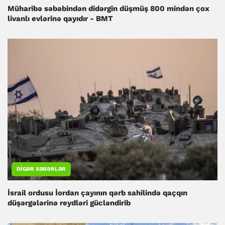
Müharibə səbəbindən didərgin düşmüş 800 mindən çox
livanlı evlərinə qayıdır - BMT
DIGƏR XƏBƏRLƏR
İsrail ordusu İordan çayının qərb sahilində qaçqın
düşərgələrinə reydləri gücləndirib