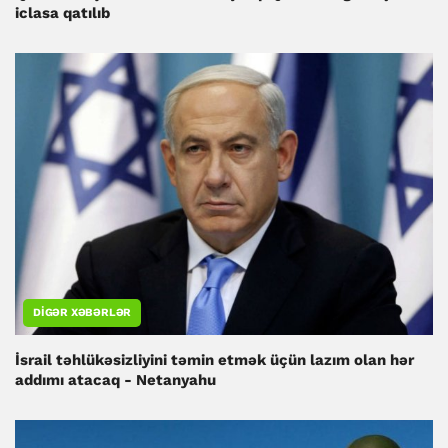
iclasa qatılıb
DIGƏR XƏBƏRLƏR
İsrail təhlükəsizliyini təmin etmək üçün lazım olan hər
addımı atacaq - Netanyahu