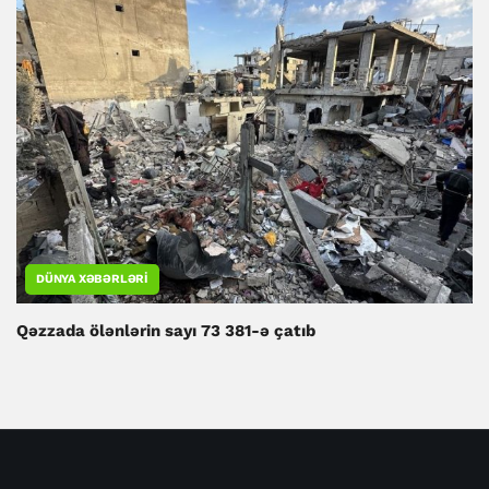
DÜNYA XƏBƏRLƏRI
Qəzzada ölənlərin sayı 73 381-ə çatıb