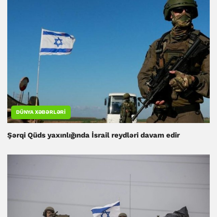
DÜNYA XƏBƏRLƏRI
Şərqi Qüds yaxınlığında İsrail reydləri davam edir