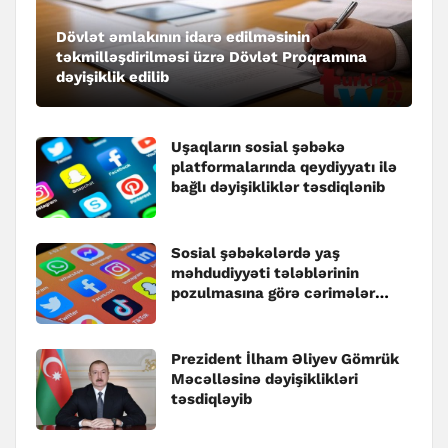
Dövlət əmlakının idarə edilməsinin
təkmilləşdirilməsi üzrə Dövlət Proqramına
dəyişiklik edilib
Uşaqların sosial şəbəkə
platformalarında qeydiyyatı ilə
bağlı dəyişikliklər təsdiqlənib
Sosial şəbəkələrdə yaş
məhdudiyyəti tələblərinin
pozulmasına görə cərimələr
müəyyənləşib
Prezident İlham Əliyev Gömrük
Məcəlləsinə dəyişiklikləri
təsdiqləyib