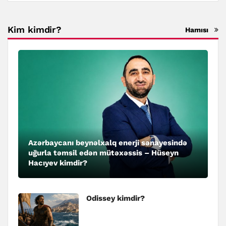
Kim kimdir?
Hamısı
Azərbaycanı beynəlxalq enerji sənayesində
uğurla təmsil edən mütəxəssis – Hüseyn
Hacıyev kimdir?
Odissey kimdir?