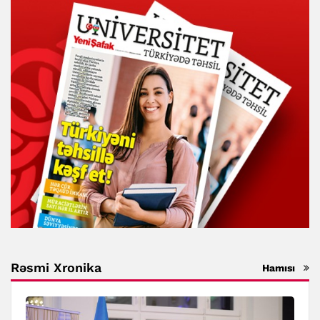
Rəsmi Xronika
Hamısı