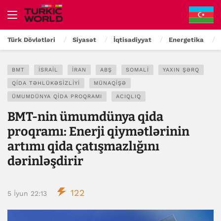
Türk Dövlətləri
Siyasət
İqtisadiyyat
Energetika
BMT
İSRAIL
İRAN
ABŞ
SOMALI
YAXIN ŞƏRQ
QIDA TƏHLÜKƏSIZLIYI
MÜNAQIŞƏ
ÜMUMDÜNYA QIDA PROQRAMI
ACIQLIQ
BMT-nin ümumdünya qida
proqramı: Enerji qiymətlərinin
artımı qida çatışmazlığını
dərinləşdirir
122
5 İyun 22:13