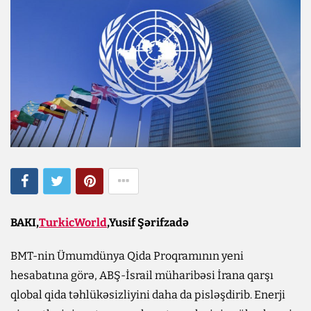
BAKI,
TurkicWorld
,Yusif Şərifzadə
BMT-nin Ümumdünya Qida Proqramının yeni
hesabatına görə, ABŞ-İsrail müharibəsi İrana qarşı
qlobal qida təhlükəsizliyini daha da pisləşdirib. Enerji