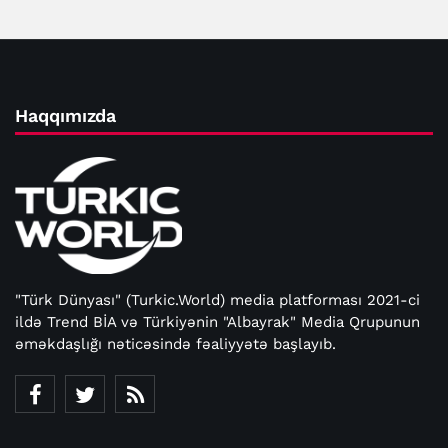
Haqqımızda
"Türk Dünyası" (Turkic.World) media platforması 2021-ci
ildə Trend BİA və Türkiyənin "Albayrak" Media Qrupunun
əməkdaşlığı nəticəsində fəaliyyətə başlayıb.