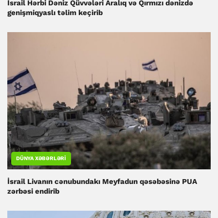
İsrail Hərbi Dəniz Qüvvələri Aralıq və Qırmızı dənizdə
genişmiqyaslı təlim keçirib
DÜNYA XƏBƏRLƏRI
İsrail Livanın cənubundakı Meyfadun qəsəbəsinə PUA
zərbəsi endirib