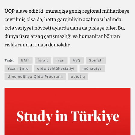
ÜQP əlavə edib ki, münaqişə geniş regional müharibəyə
çevrilmiş olsa da, hətta gərginliyin azalması halında
belə vəziyyət növbəti aylarda daha da pisləşə bilər. Bu,
dünya üzrə ərzaq çatışmazlığı və humanitar böhran
risklərinin artması deməkdir.
Tags:
BMT
İsrail
İran
ABŞ
Somali
Yaxın Şərq
qida təhlükəsizliyi
münaqişə
Ümumdünya Qida Proqramı
acıqlıq