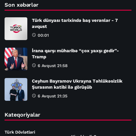
Son xəbərlər
Türk dünyası tarixində baş verənlər - 7
avqust
00:01
İrana qarşı müharibə “çox yaxşı gedir”-
Tramp
6 Avqust 21:58
Ceyhun Bayramov Ukrayna Təhlükəsizlik
Şurasının katibi ilə görüşüb
6 Avqust 21:35
Kateqoriyalar
Türk Dövlətləri