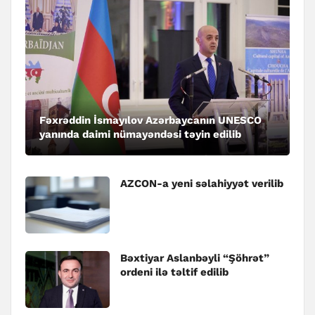
Fəxrəddin İsmayılov Azərbaycanın UNESCO
yanında daimi nümayəndəsi təyin edilib
AZCON-a yeni səlahiyyət verilib
Bəxtiyar Aslanbəyli “Şöhrət”
ordeni ilə təltif edilib