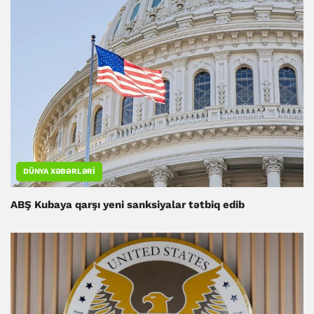
DÜNYA XƏBƏRLƏRI
ABŞ Kubaya qarşı yeni sanksiyalar tətbiq edib