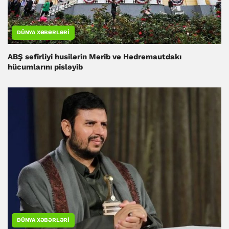
DÜNYA XƏBƏRLƏRI
ABŞ səfirliyi husilərin Mərib və Hədrəmautdakı
hücumlarını pisləyib
DÜNYA XƏBƏRLƏRI