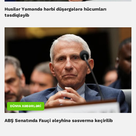
Husilər Yəməndə hərbi düşərgələrə hücumları
təsdiqləyib
DÜNYA XƏBƏRLƏRI
ABŞ Senatında Fauçi əleyhinə səsvermə keçirilib