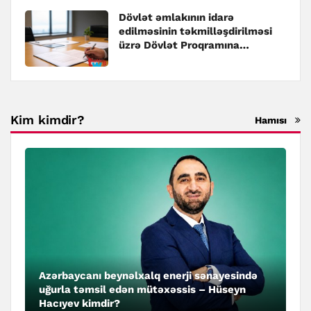
Dövlət əmlakının idarə
edilməsinin təkmilləşdirilməsi
üzrə Dövlət Proqramına
dəyişiklik edilib
Kim kimdir?
Hamısı
Azərbaycanı beynəlxalq enerji sənayesində
uğurla təmsil edən mütəxəssis – Hüseyn
Hacıyev kimdir?