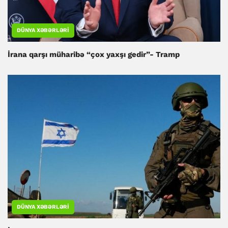
DÜNYA XƏBƏRLƏRI
İrana qarşı müharibə “çox yaxşı gedir”- Tramp
DÜNYA XƏBƏRLƏRI