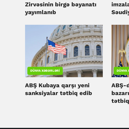
Zirvəsinin birgə bəyanatı
imzala
yayımlanıb
Səudi
Pakis
öhdəl
DÜNYA XƏBƏRLƏRI
DÜNYA 
ABŞ Kubaya qarşı yeni
ABŞ-də
sanksiyalar tətbiq edib
bazar
tətbiq