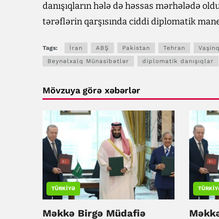
danışıqların hələ də həssas mərhələdə old
tərəflərin qarşısında ciddi diplomatik maneə
Tags:
İran
ABŞ
Pakistan
Tehran
Vaşin
Beynəlxalq Münasibətlər
diplomatik danışıqlar
Mövzuya görə xəbərlər
TÜRKIYƏ
TÜRKIY
Məkkə Birgə Müdafiə
Məkkə