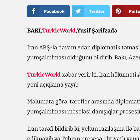
Facebook
Twitter
Pinte
BAKI,
TurkicWorld
,Yusif Şərifzadə
İran ABŞ-la davam edən diplomatik təmasl
yumşaldılması olduğunu bildirib. Bakı, Aze
TurkicWorld
xəbər verir ki, İran hökuməti A
yeni açıqlama yayıb.
Məlumata görə, tərəflər arasında diplomat
yumşaldılması məsələsi danışıqlar prosesind
İran tərəfi bildirib ki, yekun razılaşma ilə 
edilməyib və Tehran prosesə ehtiyatlı yanaş