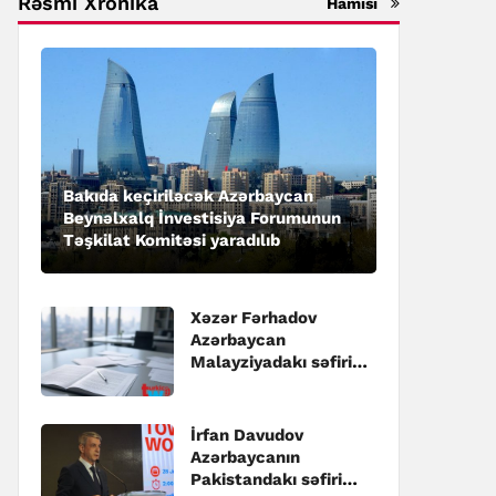
Rəsmi Xronika
Hamısı
Bakıda keçiriləcək Azərbaycan
Beynəlxalq İnvestisiya Forumunun
Təşkilat Komitəsi yaradılıb
Xəzər Fərhadov
Azərbaycan
Malayziyadakı səfiri
təyin edilib
İrfan Davudov
Azərbaycanın
Pakistandakı səfiri