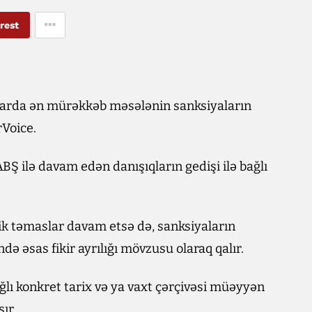
rest
arda ən mürəkkəb məsələnin sanksiyaların
rVoice.
BŞ ilə davam edən danışıqların gedişi ilə bağlı
ik təmaslar davam etsə də, sanksiyaların
ə əsas fikir ayrılığı mövzusu olaraq qalır.
bağlı konkret tarix və ya vaxt çərçivəsi müəyyən
ır.