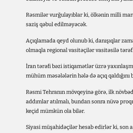
Rəsmilər vurğulayıblar ki, ölkənin milli ma
saziş qəbul edilməyəcək.
Açıqlamada qeyd olunub ki, danışıqlar zama
olmaqla regional vasitəçilər vasitəsilə tərəfl
İran tərəfi bəzi istiqamətlər üzrə yaxınlaşm
mühüm məsələlərin hələ də açıq qaldığını bi
Rəsmi Tehranın mövqeyinə görə, ilk növbəd
addımlar atılmalı, bundan sonra nüvə proqra
keçid mümkün ola bilər.
Siyasi müşahidəçilər hesab edirlər ki, son 