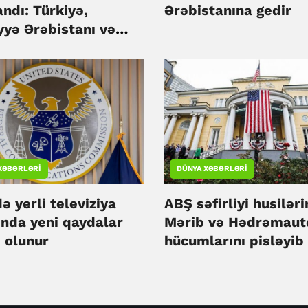
ndı: Türkiyə,
Ərəbistanına gedir
yyə Ərəbistanı və
tan birgə müdafiə
iyi götürdü
XƏBƏRLƏRI
DÜNYA XƏBƏRLƏRI
 yerli televiziya
ABŞ səfirliyi husiləri
ında yeni qaydalar
Mərib və Hədrəmaut
 olunur
hücumlarını pisləyib