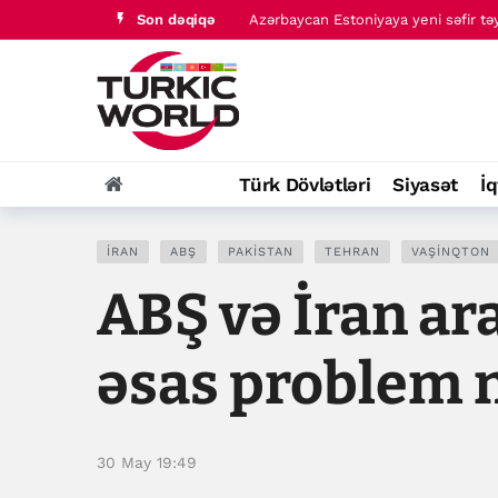
Son dəqiqə
Məkkə Birgə Müdafiə Zirvəsinin birg
Türk Dövlətləri
Siyasət
İq
İRAN
ABŞ
PAKISTAN
TEHRAN
VAŞINQTON
ABŞ və İran ar
əsas problem 
30 May 19:49