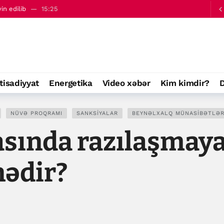
ə bəyanatı yayımlanıb
16:09
tisadiyyat
Energetika
Video xəbər
Kim kimdir?
D
NÜVƏ PROQRAMI
SANKSIYALAR
BEYNƏLXALQ MÜNASIBƏTLƏ
asında razılaşmay
nədir?