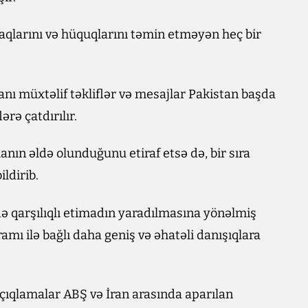
raqlarını və hüquqlarını təmin etməyən heç bir
nı müxtəlif təkliflər və mesajlar Pakistan başda
ərə çatdırılır.
anın əldə olunduğunu etiraf etsə də, bir sıra
ldirib.
ə qarşılıqlı etimadın yaradılmasına yönəlmiş
mı ilə bağlı daha geniş və əhatəli danışıqlara
açıqlamalar ABŞ və İran arasında aparılan