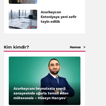
təyin edilib
Azərbaycan
Estoniyaya yeni səfir
təyin edilib
Kim kimdir?
Hamısı
Azərbaycanı beynəlxalq enerji
sənayesində uğurla təmsil edən
mütəxəssis – Hüseyn Hacıyev
kimdir?