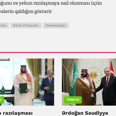
uğunu və yekun razılaşmaya nail olunması üçün
lərin qaldığını göstərir.
qton
Nüvə Proqramı
Sanksiyalar
Ə
TÜRKIYƏ
 razılaşması
Ərdoğan Səudiyyə