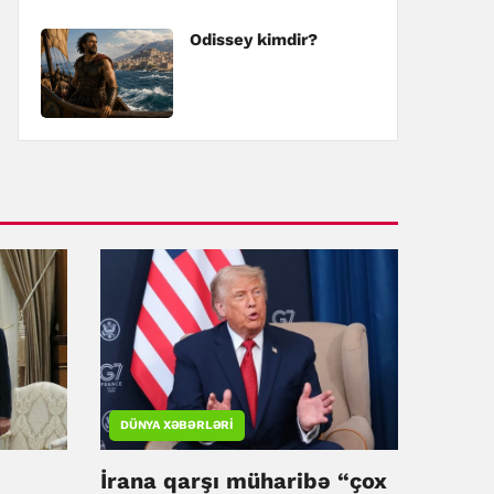
Odissey kimdir?
DÜNYA XƏBƏRLƏRI
İrana qarşı müharibə “çox