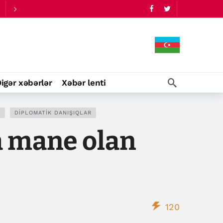
igər xəbərlər
Xəbər lenti
R
DIPLOMATIK DANIŞIQLAR
a mane olan
120