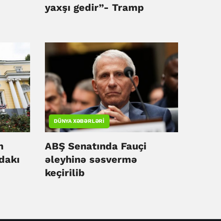
yaxşı gedir”- Tramp
DÜNYA XƏBƏRLƏRI
n
ABŞ Senatında Fauçi
dakı
əleyhinə səsvermə
keçirilib