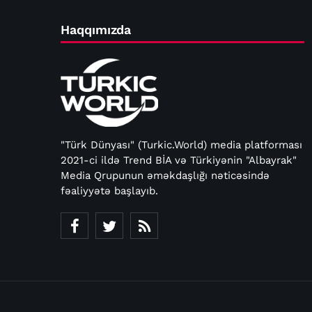
Haqqımızda
"Türk Dünyası" (Turkic.World) media platforması
2021-ci ildə Trend BİA və Türkiyənin "Albayrak"
Media Qrupunun əməkdaşlığı nəticəsində
fəaliyyətə başlayıb.