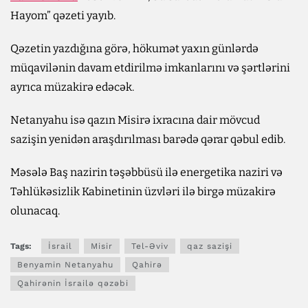
Hayom” qəzeti yayıb.
Qəzetin yazdığına görə, hökumət yaxın günlərdə
müqavilənin davam etdirilmə imkanlarını və şərtlərini
ayrıca müzakirə edəcək.
Netanyahu isə qazın Misirə ixracına dair mövcud
sazişin yenidən araşdırılması barədə qərar qəbul edib.
Məsələ Baş nazirin təşəbbüsü ilə energetika naziri və
Təhlükəsizlik Kabinetinin üzvləri ilə birgə müzakirə
olunacaq.
Tags:
İsrail
Misir
Tel-Əviv
qaz sazişi
Benyamin Netanyahu
Qahirə
Qahirənin İsrailə qəzəbi