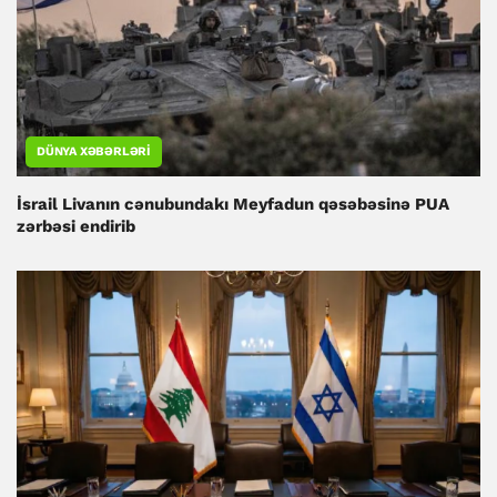
DÜNYA XƏBƏRLƏRI
İsrail Livanın cənubundakı Meyfadun qəsəbəsinə PUA
zərbəsi endirib