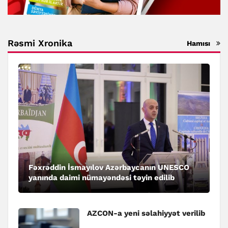
Rəsmi Xronika
Hamısı
Fəxrəddin İsmayılov Azərbaycanın UNESCO
yanında daimi nümayəndəsi təyin edilib
AZCON-a yeni səlahiyyət verilib