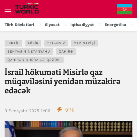
Türk Dövlətləri
Siyasət
İqtisadiyyat
Energetika
İSRAIL
MISIR
TEL-ƏVIV
QAZ SAZIŞI
BENYAMIN NETANYAHU
QAHIRƏ
QAHIRƏNIN İSRAILƏ QƏZƏBI
İsrail hökuməti Misirlə qaz
müqaviləsini yenidən müzakirə
edəcək
275
3 Sentyabr 2025 11:06