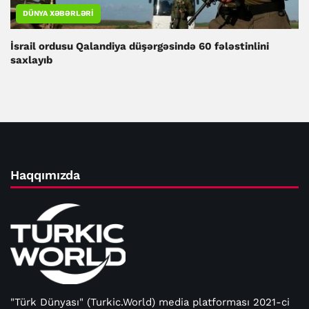
DÜNYA XƏBƏRLƏRI
İsrail ordusu Qalandiya düşərgəsində 60 fələstinlini
saxlayıb
Haqqımızda
"Türk Dünyası" (Turkic.World) media platforması 2021-ci