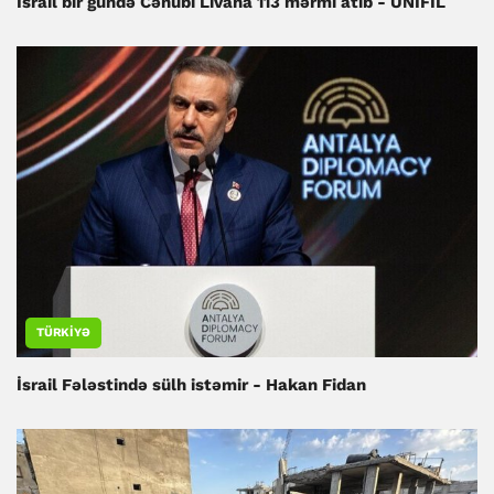
İsrail bir gündə Cənubi Livana 113 mərmi atıb - UNIFIL
TÜRKIYƏ
İsrail Fələstində sülh istəmir - Hakan Fidan