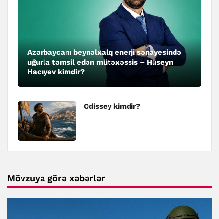
Azərbaycanı beynəlxalq enerji sənayesində
uğurla təmsil edən mütəxəssis – Hüseyn
Hacıyev kimdir?
Odissey kimdir?
Mövzuya görə xəbərlər