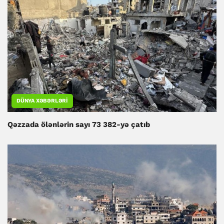
DÜNYA XƏBƏRLƏRI
Qəzzada ölənlərin sayı 73 382-yə çatıb