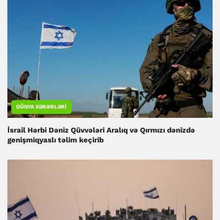
DÜNYA XƏBƏRLƏRI
İsrail Hərbi Dəniz Qüvvələri Aralıq və Qırmızı dənizdə
genişmiqyaslı təlim keçirib