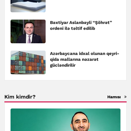
Bəxtiyar Aslanbəyli “Şöhrət”
ordeni ilə təltif edilib
Azərbaycana idxal olunan qeyri-
qida mallarına nəzarət
gücləndirilir
Kim kimdir?
Hamısı