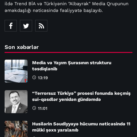
ildə Trend BİA və Türkiyənin "Albayrak" Media Qrupunun
əməkdaşlığı nəticəsində fəaliyyətə başlayıb.
Son xəbərlər
Media və Yayım Şurasının strukturu
təsdiqlənib
13:19
“Terrorsuz Türkiyə” prosesi fonunda keçmiş
sui-qəsdlər yenidən gündəmdə
11:01
Husilərin Səudiyyəyə hücumu nəticəsində 11
mülki şəxs yaralanıb