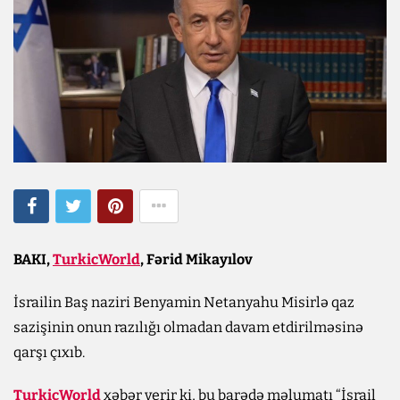
BAKI,
TurkicWorld
, Fərid Mikayılov
İsrailin Baş naziri Benyamin Netanyahu Misirlə qaz
sazişinin onun razılığı olmadan davam etdirilməsinə
qarşı çıxıb.
TurkicWorld
xəbər verir ki, bu barədə məlumatı “İsrail