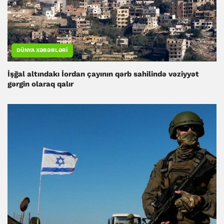
DÜNYA XƏBƏRLƏRI
İşğal altındakı İordan çayının qərb sahilində vəziyyət
gərgin olaraq qalır