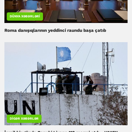
DÜNYA XƏBƏRLƏRI
Roma danışıqlarının yeddinci raundu başa çatıb
DIGƏR XƏBƏRLƏR