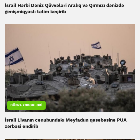
İsrail Hərbi Dəniz Qüvvələri Aralıq və Qırmızı dənizdə
genişmiqyaslı təlim keçirib
DÜNYA XƏBƏRLƏRI
İsrail Livanın cənubundakı Meyfadun qəsəbəsinə PUA
zərbəsi endirib