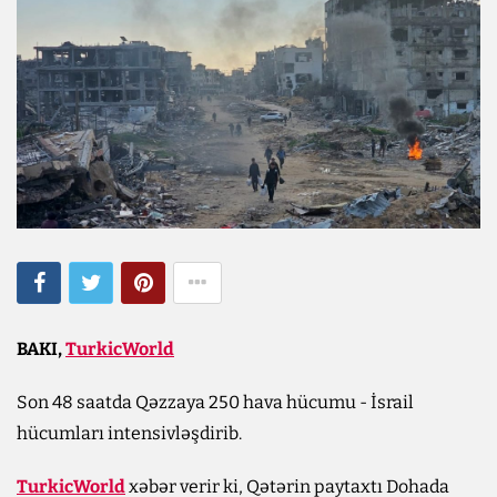
BAKI,
TurkicWorld
Son 48 saatda Qəzzaya 250 hava hücumu - İsrail
hücumları intensivləşdirib.
TurkicWorld
xəbər verir ki, Qətərin paytaxtı Dohada