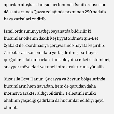
aparılan atəşkəs danışıqları fonunda İsrail ordusu son
48 saat ərzində Qəzza zolağında təxminən 250 hədəfə
hava zərbələri endirib.
İsrail ordusunun yaydığı bəyanatda bildirilir ki,
hücumlar ölkənin daxili kəşfiyyat xidməti Şin-Bet
(Şabak) ilə koordinasiya çərçivəsində həyata keçirilib.
Zərbələr əsasən binalara yerləşdirilmiş partlayıcı
qurğular, silah anbarları, tank əleyhinə raket sistemləri,
snayper mövqeləri və tunel infrastrukturuna yönəlib.
Xüsusilə Beyt Hanun, Şucayya və Zeytun bölgələrində
hücumların həm havadan, həm də qurudan daha
intensiv xarakter aldığı bildirilir. Fələstinli mülki
əhalinin yaşadığı çadırlara da hücumlar edildiyi qeyd
olunub.