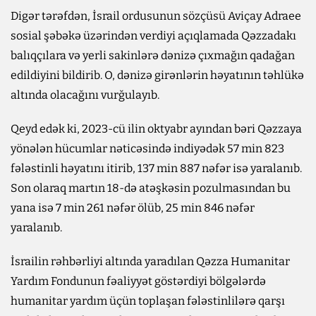
Digər tərəfdən, İsrail ordusunun sözçüsü Aviçay Adraee
sosial şəbəkə üzərindən verdiyi açıqlamada Qəzzadakı
balıqçılara və yerli sakinlərə dənizə çıxmağın qadağan
edildiyini bildirib. O, dənizə girənlərin həyatının təhlükə
altında olacağını vurğulayıb.
Qeyd edək ki, 2023-cü ilin oktyabr ayından bəri Qəzzaya
yönələn hücumlar nəticəsində indiyədək 57 min 823
fələstinli həyatını itirib, 137 min 887 nəfər isə yaralanıb.
Son olaraq martın 18-də atəşkəsin pozulmasından bu
yana isə 7 min 261 nəfər ölüb, 25 min 846 nəfər
yaralanıb.
İsrailin rəhbərliyi altında yaradılan Qəzza Humanitar
Yardım Fondunun fəaliyyət göstərdiyi bölgələrdə
humanitar yardım üçün toplaşan fələstinlilərə qarşı