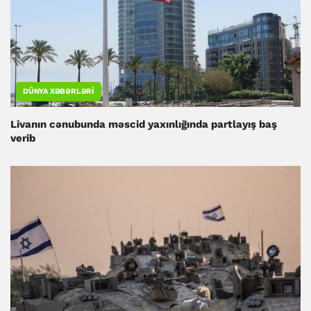
DÜNYA XƏBƏRLƏRI
Livanın cənubunda məscid yaxınlığında partlayış baş
verib