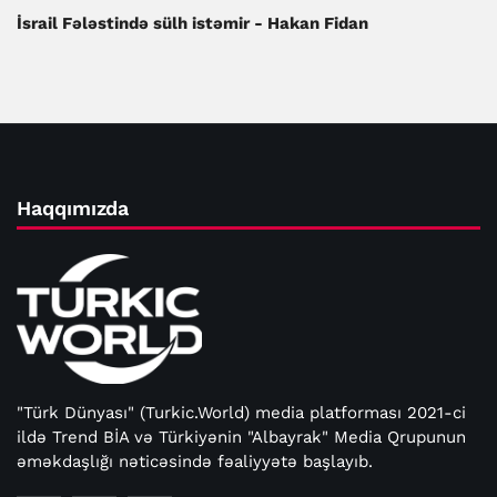
İsrail Fələstində sülh istəmir - Hakan Fidan
Haqqımızda
"Türk Dünyası" (Turkic.World) media platforması 2021-ci
ildə Trend BİA və Türkiyənin "Albayrak" Media Qrupunun
əməkdaşlığı nəticəsində fəaliyyətə başlayıb.