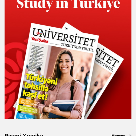
Rəsmi Xronika
Hamısı