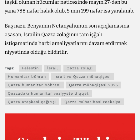
təşkil olunan hücumlar nəticəsində mayın 27-dən bu
yana 788 nəfər həlak olub, 5 min 199 nəfər isə yaralanıb.
Baş nazir Benyamin Netanyahunun son açıqlamasına
əsasən, İsrailin Qəzza zolağının tam işğalı
istiqamətində hərbi əməliyyatlarını davam etdirmək
niyyətində olduğu bildirilir.
Tags:
Fələstin
İsrail
Qəzza zolağı
Humanitar böhran
İsrail və Qəzza münaqişəsi
Qəzza humanitar böhranı
Qəzza münaqişəsi 2025
Qəzzadakı humanitar vəziyyətə diqqət
Qəzza atəşkəsi çağırışı
Qəzza müharibəsi reaksiya