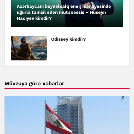
Azərbaycanı beynəlxalq enerji sənayesində
uğurla təmsil edən mütəxəssis – Hüseyn
Hacıyev kimdir?
Odissey kimdir?
Mövzuya görə xəbərlər