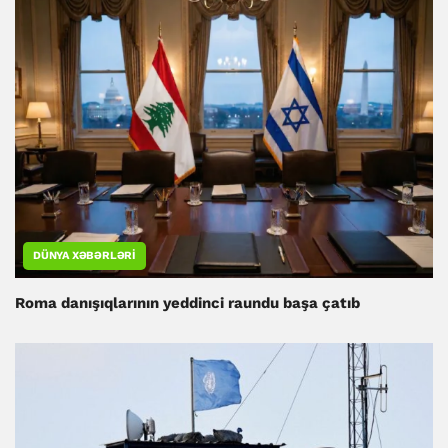
DÜNYA XƏBƏRLƏRI
Roma danışıqlarının yeddinci raundu başa çatıb