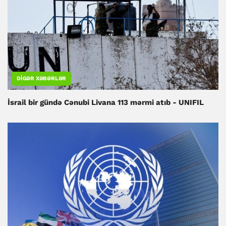
DIGƏR XƏBƏRLƏR
İsrail bir gündə Cənubi Livana 113 mərmi atıb - UNIFIL