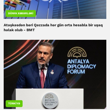
DÜNYA XƏBƏRLƏRI
Atəşkəsdən bəri Qəzzada hər gün orta hesabla bir uşaq
həlak olub - BMT
TÜRKIYƏ