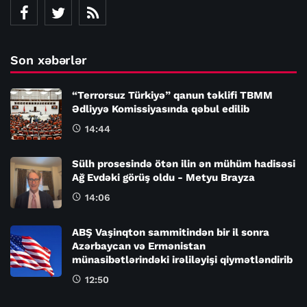
Son xəbərlər
“Terrorsuz Türkiyə” qanun təklifi TBMM
Ədliyyə Komissiyasında qəbul edilib
14:44
Sülh prosesində ötən ilin ən mühüm hadisəsi
Ağ Evdəki görüş oldu - Metyu Brayza
14:06
ABŞ Vaşinqton sammitindən bir il sonra
Azərbaycan və Ermənistan
münasibətlərindəki irəliləyişi qiymətləndirib
12:50