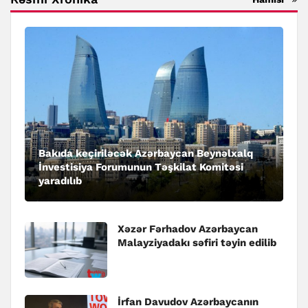
Bakıda keçiriləcək Azərbaycan Beynəlxalq
İnvestisiya Forumunun Təşkilat Komitəsi
yaradılıb
Xəzər Fərhadov Azərbaycan
Malayziyadakı səfiri təyin edilib
İrfan Davudov Azərbaycanın