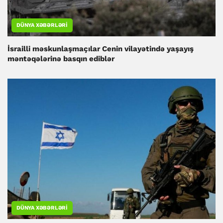
DÜNYA XƏBƏRLƏRI
İsrailli məskunlaşmaçılar Cenin vilayətində yaşayış
məntəqələrinə basqın ediblər
DÜNYA XƏBƏRLƏRI