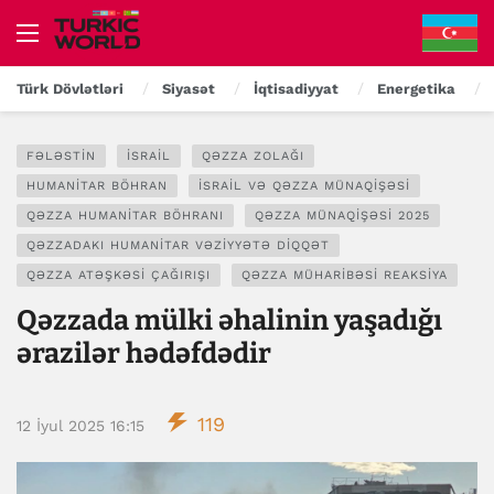
Türk Dövlətləri
Siyasət
İqtisadiyyat
Energetika
FƏLƏSTIN
İSRAIL
QƏZZA ZOLAĞI
HUMANITAR BÖHRAN
İSRAIL VƏ QƏZZA MÜNAQIŞƏSI
QƏZZA HUMANITAR BÖHRANI
QƏZZA MÜNAQIŞƏSI 2025
QƏZZADAKI HUMANITAR VƏZIYYƏTƏ DIQQƏT
QƏZZA ATƏŞKƏSI ÇAĞIRIŞI
QƏZZA MÜHARIBƏSI REAKSIYA
Qəzzada mülki əhalinin yaşadığı
ərazilər hədəfdədir
119
12 İyul 2025 16:15