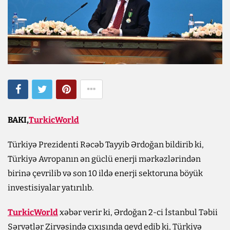
BAKI,
TurkicWorld
Türkiyə Prezidenti Rəcəb Tayyib Ərdoğan bildirib ki,
Türkiyə Avropanın ən güclü enerji mərkəzlərindən
birinə çevrilib və son 10 ildə enerji sektoruna böyük
investisiyalar yatırılıb.
TurkicWorld
xəbər verir ki, Ərdoğan 2-ci İstanbul Təbii
Sərvətlər Zirvəsində çıxışında qeyd edib ki, Türkiyə