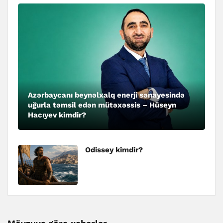
Azərbaycanı beynəlxalq enerji sənayesində
uğurla təmsil edən mütəxəssis – Hüseyn
Hacıyev kimdir?
Odissey kimdir?