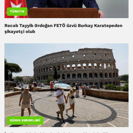
TÜRKIYƏ
Rəcəb Tayyib Ərdoğan FETÖ üzvü Burkay Karatepedən
şikayətçi olub
DÜNYA XƏBƏRLƏRI