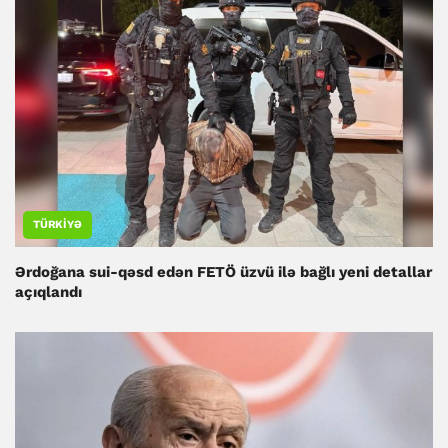
TÜRKIYƏ
Ərdoğana sui-qəsd edən FETÖ üzvü ilə bağlı yeni detallar
açıqlandı