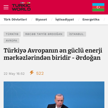
Türk Dövlətləri
Siyasət
İqtisadiyyat
Energetika
TÜRKIYƏ
RƏCƏB TAYYIB ƏRDOĞAN
İSTANBUL
AVROPA
Türkiyə Avropanın ən güclü enerji
mərkəzlərindən biridir - Ərdoğan
522
22 May 16:52