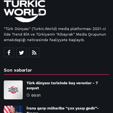
"Türk Dünyası" (Turkic.World) media platforması 2021-ci
ildə Trend BİA və Türkiyənin "Albayrak" Media Qrupunun
əməkdaşlığı nəticəsində fəaliyyətə başlayıb.
Son xəbərlər
Türk dünyası tarixində baş verənlər - 7
avqust
00:01
İrana qarşı müharibə “çox yaxşı gedir”-