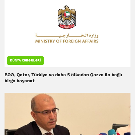
DÜNYA XƏBƏRLƏRI
BƏƏ, Qətər, Türkiyə və daha 5 ölkədən Qəzza ilə bağlı
birgə bəyanat