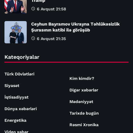
Tramp
6 Avqust 21:58
Ceyhun Bayramov Ukrayna Təhlükəsizlik
Şurasının katibi ilə görüşüb
6 Avqust 21:35
Kateqoriyalar
Türk Dövlətləri
Kim kimdir?
Siyasət
Digər xəbərlər
İqtisadiyyat
Mədəniyyət
Dünya xəbərləri
Tarixdə bugün
Energetika
Rəsmi Xronika
Video xəbər