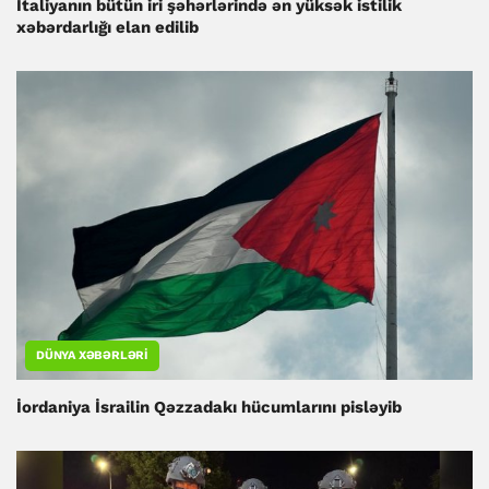
İtaliyanın bütün iri şəhərlərində ən yüksək istilik
xəbərdarlığı elan edilib
DÜNYA XƏBƏRLƏRI
İordaniya İsrailin Qəzzadakı hücumlarını pisləyib