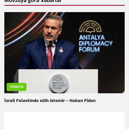
Mövzuya görə xəbərlər
TÜRKIYƏ
İsrail Fələstində sülh istəmir - Hakan Fidan