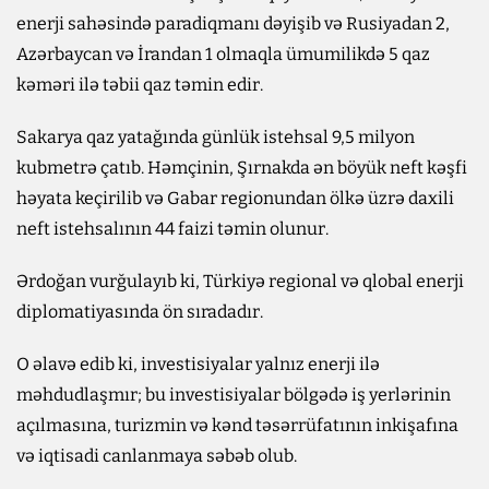
enerji sahəsində paradiqmanı dəyişib və Rusiyadan 2,
Azərbaycan və İrandan 1 olmaqla ümumilikdə 5 qaz
kəməri ilə təbii qaz təmin edir.
Sakarya qaz yatağında günlük istehsal 9,5 milyon
kubmetrə çatıb. Həmçinin, Şırnakda ən böyük neft kəşfi
həyata keçirilib və Gabar regionundan ölkə üzrə daxili
neft istehsalının 44 faizi təmin olunur.
Ərdoğan vurğulayıb ki, Türkiyə regional və qlobal enerji
diplomatiyasında ön sıradadır.
O əlavə edib ki, investisiyalar yalnız enerji ilə
məhdudlaşmır; bu investisiyalar bölgədə iş yerlərinin
açılmasına, turizmin və kənd təsərrüfatının inkişafına
və iqtisadi canlanmaya səbəb olub.