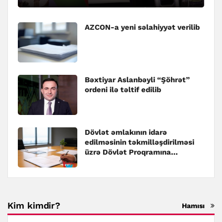
AZCON-a yeni səlahiyyət verilib
Bəxtiyar Aslanbəyli “Şöhrət”
ordeni ilə təltif edilib
Dövlət əmlakının idarə
edilməsinin təkmilləşdirilməsi
üzrə Dövlət Proqramına
dəyişiklik edilib
Kim kimdir?
Hamısı