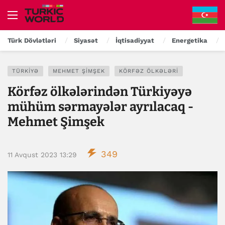
Türk Dövlətləri
Siyasət
İqtisadiyyat
Energetika
TÜRKIYƏ
MEHMET ŞIMŞEK
KÖRFƏZ ÖLKƏLƏRI
Körfəz ölkələrindən Türkiyəyə
mühüm sərmayələr ayrılacaq -
Mehmet Şimşek
349
11 Avqust 2023 13:29