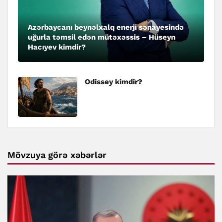
Azərbaycanı beynəlxalq enerji sənayesində
uğurla təmsil edən mütəxəssis – Hüseyn
Hacıyev kimdir?
Odissey kimdir?
Mövzuya görə xəbərlər