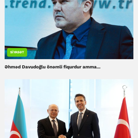
SIYASƏT
Əhməd Davudoğlu önəmli fiqurdur amma...