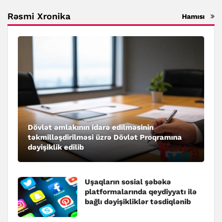
Rəsmi Xronika
Hamısı
Dövlət əmlakının idarə edilməsinin
təkmilləşdirilməsi üzrə Dövlət Proqramına
dəyişiklik edilib
Uşaqların sosial şəbəkə
platformalarında qeydiyyatı ilə
bağlı dəyişikliklər təsdiqlənib