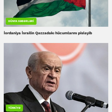
DÜNYA XƏBƏRLƏRI
İordaniya İsrailin Qəzzadakı hücumlarını pisləyib
TÜRKIYƏ