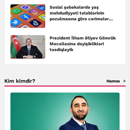
Sosial şəbəkələrdə yaş
məhdudiyyəti tələblərinin
pozulmasına görə cərimələr
müəyyənləşib
Prezident İlham Əliyev Gömrük
Məcəlləsinə dəyişiklikləri
təsdiqləyib
Kim kimdir?
Hamısı