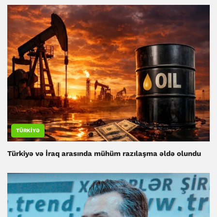
TÜRKIYƏ
Türkiyə və İraq arasında mühüm razılaşma əldə olundu