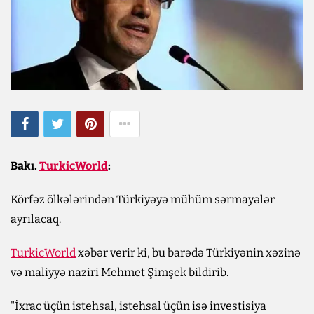
Bakı.
TurkicWorld
:
Körfəz ölkələrindən Türkiyəyə mühüm sərmayələr
ayrılacaq.
TurkicWorld
xəbər verir ki, bu barədə Türkiyənin xəzinə
və maliyyə naziri Mehmet Şimşek bildirib.
"İxrac üçün istehsal, istehsal üçün isə investisiya