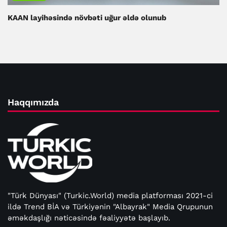
KAAN layihəsində növbəti uğur əldə olunub
Haqqımızda
"Türk Dünyası" (Turkic.World) media platforması 2021-ci
ildə Trend BİA və Türkiyənin "Albayrak" Media Qrupunun
əməkdaşlığı nəticəsində fəaliyyətə başlayıb.