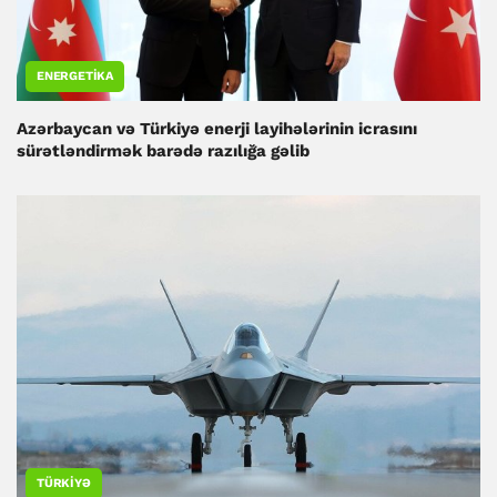
ENERGETIKA
Azərbaycan və Türkiyə enerji layihələrinin icrasını
sürətləndirmək barədə razılığa gəlib
TÜRKIYƏ