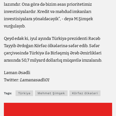
lazımdır. Ona görə də bizim əsas prioritetimiz
investisiyalardır. Kredit və məhdud imkanları
investisiyalara yönəldəcəyik”, - deyə M.Şimşek
vurğulayıb.
Qeyd edək ki, iyul ayında Türkiyə prezidenti Rəcəb
Tayyib Ərdoğan Körfəz ölkələrinə səfər edib. Səfər
çərçivəsində Türkiyə ilə Birləşmiş Ərəb Əmirlikləri
arasında 50,7 milyard dollarlıq müqavilə imzalanıb.
Ləman Əsədli
Twitter
:
Lamanasadli01
Tags:
Türkiyə
Mehmet Şimşek
Körfəz ölkələri