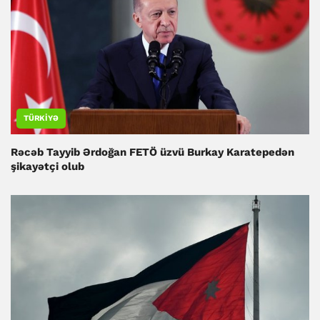
TÜRKIYƏ
Rəcəb Tayyib Ərdoğan FETÖ üzvü Burkay Karatepedən
şikayətçi olub