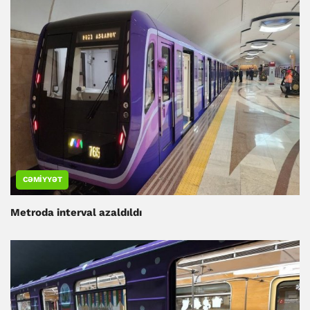
CƏMIYYƏT
Metroda interval azaldıldı