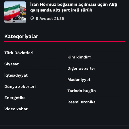
İran Hörmüz boğazının açılması üçün ABŞ
qarşısında altı şərt irəli sürüb
8 Avqust 21:39
Kateqoriyalar
Türk Dövlətləri
Kim kimdir?
Siyasət
Digər xəbərlər
İqtisadiyyat
Mədəniyyət
Dünya xəbərləri
Tarixdə bugün
Energetika
Rəsmi Xronika
Video xəbər