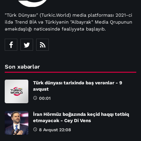
"Türk Dünyası" (Turkic.World) media platforması 2021-ci
ildə Trend BİA və Türkiyənin "Albayrak" Media Qrupunun
əməkdaşlığı nəticəsində fəaliyyətə başlayıb.
Son xəbərlər
Türk dünyası tarixində baş verənlər - 9
avqust
00:01
İran Hörmüz boğazında keçid haqqı tətbiq
etməyəcək - Cey Di Vens
8 Avqust 22:08