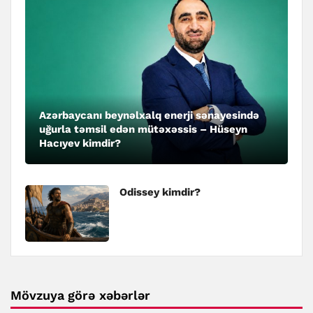
Azərbaycanı beynəlxalq enerji sənayesində
uğurla təmsil edən mütəxəssis – Hüseyn
Hacıyev kimdir?
Odissey kimdir?
Mövzuya görə xəbərlər