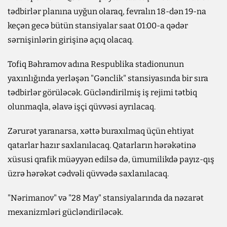
tədbirlər planına uyğun olaraq, fevralın 18-dən 19-na
keçən gecə bütün stansiyalar saat 01:00-a qədər
sərnişinlərin girişinə açıq olacaq.
Tofiq Bəhramov adına Respublika stadionunun
yaxınlığında yerləşən "Gənclik" stansiyasında bir sıra
tədbirlər görüləcək. Gücləndirilmiş iş rejimi tətbiq
olunmaqla, əlavə işçi qüvvəsi ayrılacaq.
Zərurət yaranarsa, xəttə buraxılmaq üçün ehtiyat
qatarlar hazır saxlanılacaq. Qatarların hərəkətinə
xüsusi qrafik müəyyən edilsə də, ümumilikdə payız-qış
üzrə hərəkət cədvəli qüvvədə saxlanılacaq.
"Nərimanov" və "28 May" stansiyalarında da nəzarət
mexanizmləri gücləndiriləcək.