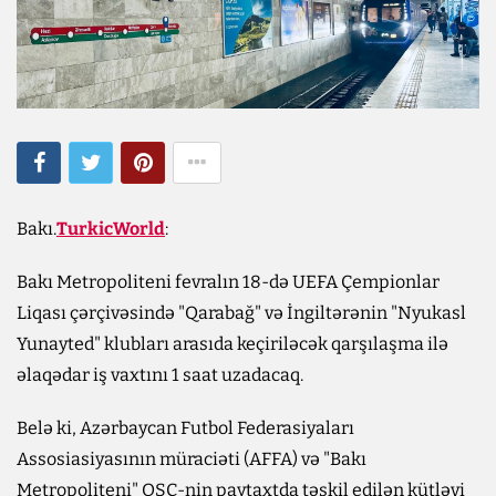
Bakı.
TurkicWorld
:
Bakı Metropoliteni fevralın 18-də UEFA Çempionlar
Liqası çərçivəsində "Qarabağ" və İngiltərənin "Nyukasl
Yunayted" klubları arasıda keçiriləcək qarşılaşma ilə
əlaqədar iş vaxtını 1 saat uzadacaq.
Belə ki, Azərbaycan Futbol Federasiyaları
Assosiasiyasının müraciəti (AFFA) və "Bakı
Metropoliteni" QSC-nin paytaxtda təşkil edilən kütləvi