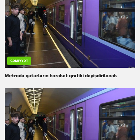
CƏMIYYƏT
Metroda qatarların hərəkət qrafiki dəyişdiriləcək