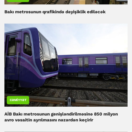
Bakı metrosunun qrafikində dəyişiklik ediləcək
CƏMIYYƏT
AİB Bakı metrosunun genişləndirilməsinə 850 milyon
avro vəsaitin ayrılmasını nəzərdən keçirir