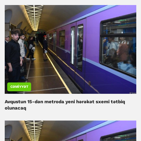
CƏMIYYƏT
Avqustun 15-dən metroda yeni hərəkət sxemi tətbiq
olunacaq