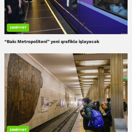
CƏMIYYƏT
“Bakı Metropoliteni” yeni qrafiklə işləyəcək
CƏMIYYƏT