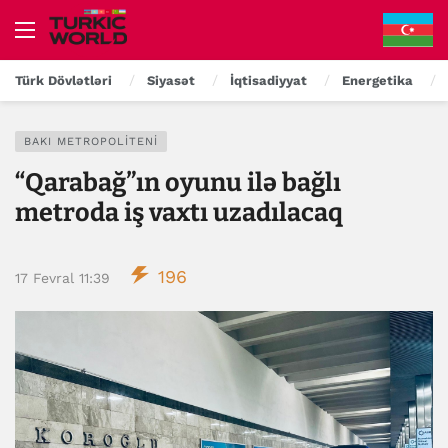
Türk Dövlətləri
Siyasət
İqtisadiyyat
Energetika
BAKI METROPOLITENI
“Qarabağ”ın oyunu ilə bağlı
metroda iş vaxtı uzadılacaq
196
17 Fevral 11:39