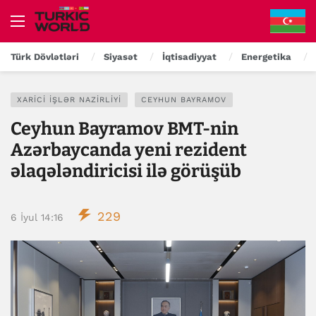
Türk Dövlətləri
Siyasət
İqtisadiyyat
Energetika
XARICI İŞLƏR NAZIRLIYI
CEYHUN BAYRAMOV
Ceyhun Bayramov BMT-nin
Azərbaycanda yeni rezident
əlaqələndiricisi ilə görüşüb
229
6 İyul 14:16