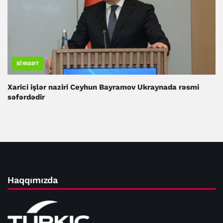
SIYASƏT
Xarici işlər naziri Ceyhun Bayramov Ukraynada rəsmi
səfərdədir
Haqqımızda