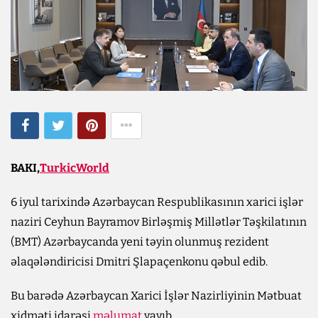
BAKI,
TurkicWorld
6 iyul tarixində Azərbaycan Respublikasının xarici işlər
naziri Ceyhun Bayramov Birləşmiş Millətlər Təşkilatının
(BMT) Azərbaycanda yeni təyin olunmuş rezident
əlaqələndiricisi Dmitri Şlapaçenkonu qəbul edib.
Bu barədə Azərbaycan Xarici İşlər Nazirliyinin Mətbuat
xidməti idarəsi
məlumat
yayıb.