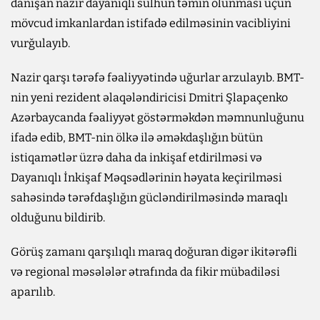
danışan nazir dayanıqlı sülhün təmin olunması üçün
mövcud imkanlardan istifadə edilməsinin vacibliyini
vurğulayıb.
Nazir qarşı tərəfə fəaliyyətində uğurlar arzulayıb. BMT-
nin yeni rezident əlaqələndiricisi Dmitri Şlapaçenko
Azərbaycanda fəaliyyət göstərməkdən məmnunluğunu
ifadə edib, BMT-nin ölkə ilə əməkdaşlığın bütün
istiqamətlər üzrə daha da inkişaf etdirilməsi və
Dayanıqlı İnkişaf Məqsədlərinin həyata keçirilməsi
sahəsində tərəfdaşlığın gücləndirilməsində maraqlı
olduğunu bildirib.
Görüş zamanı qarşılıqlı maraq doğuran digər ikitərəfli
və regional məsələlər ətrafında da fikir mübadiləsi
aparılıb.