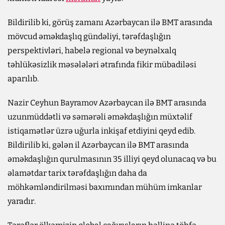
Bildirilib ki, görüş zamanı Azərbaycan ilə BMT arasında
mövcud əməkdaşlıq gündəliyi, tərəfdaşlığın
perspektivləri, habelə regional və beynəlxalq
təhlükəsizlik məsələləri ətrafında fikir mübadiləsi
aparılıb.
Nazir Ceyhun Bayramov Azərbaycan ilə BMT arasında
uzunmüddətli və səmərəli əməkdaşlığın müxtəlif
istiqamətlər üzrə uğurla inkişaf etdiyini qeyd edib.
Bildirilib ki, gələn il Azərbaycan ilə BMT arasında
əməkdaşlığın qurulmasının 35 illiyi qeyd olunacaq və bu
əlamətdar tarix tərəfdaşlığın daha da
möhkəmləndirilməsi baxımından mühüm imkanlar
yaradır.