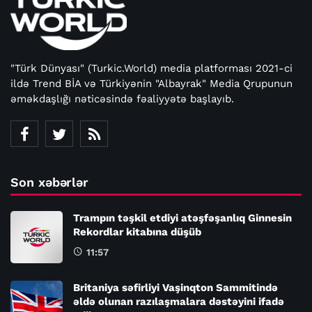
"Türk Dünyası" (Turkic.World) media platforması 2021-ci
ildə Trend BİA və Türkiyənin "Albayrak" Media Qrupunun
əməkdaşlığı nəticəsində fəaliyyətə başlayıb.
Son xəbərlər
Trampın təşkil etdiyi atəşfəşanlıq Ginnesin
Rekordlar kitabına düşüb
11:57
Britaniya səfirliyi Vaşinqton Sammitində
əldə olunan razılaşmalara dəstəyini ifadə