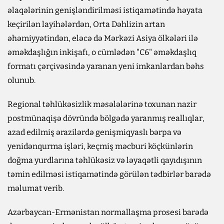
əlaqələrinin genişləndirilməsi istiqamətində həyata
keçirilən layihələrdən, Orta Dəhlizin artan
əhəmiyyətindən, eləcə də Mərkəzi Asiya ölkələri ilə
əməkdaşlığın inkişafı, o cümlədən "C6" əməkdaşlıq
formatı çərçivəsində yaranan yeni imkanlardan bəhs
olunub.
Regional təhlükəsizlik məsələlərinə toxunan nazir
postmünaqişə dövründə bölgədə yaranmış reallıqlar,
azad edilmiş ərazilərdə genişmiqyaslı bərpa və
yenidənqurma işləri, keçmiş məcburi köçkünlərin
doğma yurdlarına təhlükəsiz və ləyaqətli qayıdışının
təmin edilməsi istiqamətində görülən tədbirlər barədə
məlumat verib.
Azərbaycan-Ermənistan normallaşma prosesi barədə