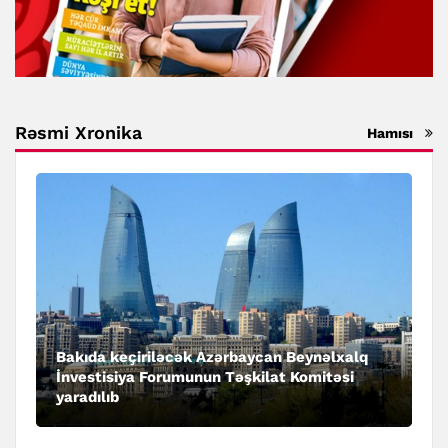
Rəsmi Xronika
Hamısı
Bakıda keçiriləcək Azərbaycan Beynəlxalq
İnvestisiya Forumunun Təşkilat Komitəsi
yaradılıb