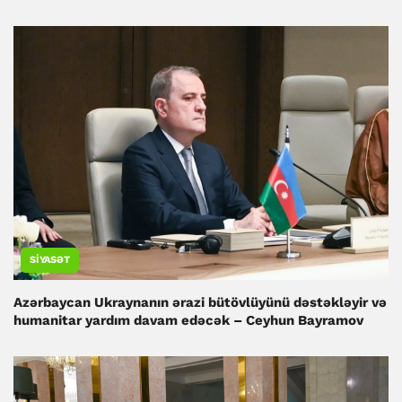
SIYASƏT
Azərbaycan Ukraynanın ərazi bütövlüyünü dəstəkləyir və
humanitar yardım davam edəcək – Ceyhun Bayramov