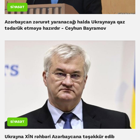
SIYASƏT
Azərbaycan zərurət yaranacağı halda Ukraynaya qaz
tədarük etməyə hazırdır - Ceyhun Bayramov
SIYASƏT
Ukrayna XİN rəhbəri Azərbaycana təşəkkür edib