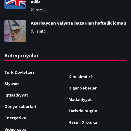
edib
11:55
Azərbaycan valyuta bazarının həftəlik icmalı
11:52
Kateqoriyalar
Türk Dövlətləri
Kim kimdir?
Siyasət
Digər xəbərlər
İqtisadiyyat
Mədəniyyət
Dünya xəbərləri
Tarixdə bugün
Energetika
Rəsmi Xronika
Video xəbər