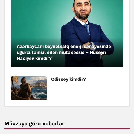
Azərbaycanı beynəlxalq enerji sənayesində
uğurla təmsil edən mütəxəssis – Hüseyn
Hacıyev kimdir?
Odissey kimdir?
Mövzuya görə xəbərlər