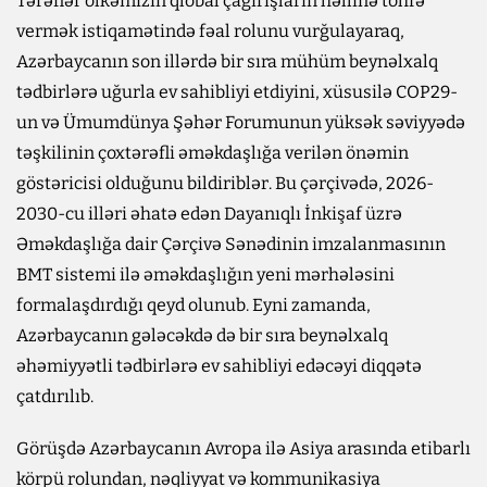
Tərəflər ölkəmizin qlobal çağırışların həllinə töhfə
vermək istiqamətində fəal rolunu vurğulayaraq,
Azərbaycanın son illərdə bir sıra mühüm beynəlxalq
tədbirlərə uğurla ev sahibliyi etdiyini, xüsusilə COP29-
un və Ümumdünya Şəhər Forumunun yüksək səviyyədə
təşkilinin çoxtərəfli əməkdaşlığa verilən önəmin
göstəricisi olduğunu bildiriblər. Bu çərçivədə, 2026-
2030-cu illəri əhatə edən Dayanıqlı İnkişaf üzrə
Əməkdaşlığa dair Çərçivə Sənədinin imzalanmasının
BMT sistemi ilə əməkdaşlığın yeni mərhələsini
formalaşdırdığı qeyd olunub. Eyni zamanda,
Azərbaycanın gələcəkdə də bir sıra beynəlxalq
əhəmiyyətli tədbirlərə ev sahibliyi edəcəyi diqqətə
çatdırılıb.
Görüşdə Azərbaycanın Avropa ilə Asiya arasında etibarlı
körpü rolundan, nəqliyyat və kommunikasiya