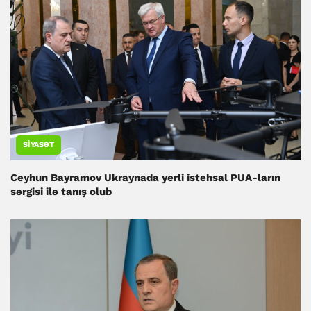
SIYASƏT
Ceyhun Bayramov Ukraynada yerli istehsal PUA-ların
sərgisi ilə tanış olub