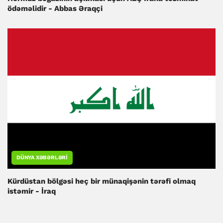
ödəməlidir - Abbas Əraqçi
DÜNYA XƏBƏRLƏRI
Kürdüstan bölgəsi heç bir münaqişənin tərəfi olmaq
istəmir - İraq