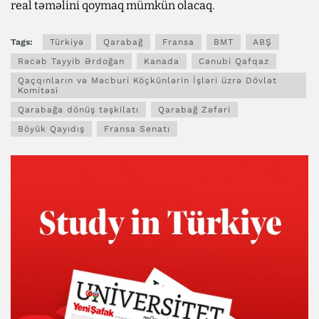
real təməlini qoymaq mümkün olacaq.
Tags:
Türkiyə
Qarabağ
Fransa
BMT
ABŞ
Rəcəb Tayyib Ərdoğan
Kanada
Cənubi Qafqaz
Qaçqınların və Məcburi Köçkünlərin İşləri üzrə Dövlət
Komitəsi
Qarabağa dönüş təşkilatı
Qarabağ Zəfəri
Böyük Qayıdış
Fransa Senatı