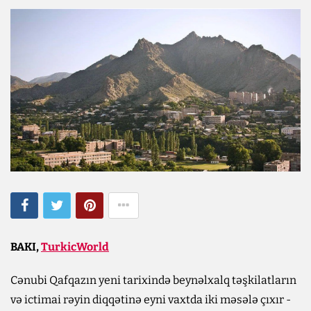
BAKI,
TurkicWorld
Cənubi Qafqazın yeni tarixində beynəlxalq təşkilatların
və ictimai rəyin diqqətinə eyni vaxtda iki məsələ çıxır -