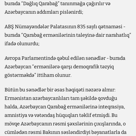
burada “Dağlıq Qarabağ” tanınmağa çağırılır və
Azərbaycanın addımları pislənirdi;
ABŞ Nümayəndələr Palatasının 835 saylı qətnaməsi -
burada “Qarabağ ermənilərinin taleyinə dair narahatlıq”
ifadə olunurdu;
Avropa Parlamentində qəbul edilən sənədlər - burada
Azərbaycan “ermənilərə qarşı demoqrafik təzyiq
göstərməkdə” ittiham olunur.
Bütün bu sənədlər bir əsas həqiqəti nəzərə almır:
Ermənistan azərbaycanlıları tam şəkildə qovduğu
halda, Azərbaycan Qarabağ ermənilərinə inteqrasiya,
amnistiya və vətəndaş hüquqları təklif etmişdi. Bu
mövqe Azərbaycanın rəsmi şəxslərinin çıxışlarında, o
cümlədən rəsmi Bakının səsləndirdiyi bəyanatlarla da