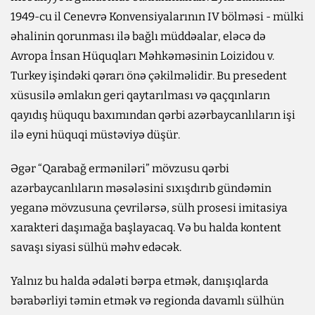
1949-cu il Cenevrə Konvensiyalarının IV bölməsi - mülki
əhalinin qorunması ilə bağlı müddəalar, eləcə də
Avropa İnsan Hüquqları Məhkəməsinin Loizidou v.
Turkey işindəki qərarı önə çəkilməlidir. Bu presedent
xüsusilə əmlakın geri qaytarılması və qaçqınların
qayıdış hüququ baxımından qərbi azərbaycanlıların işi
ilə eyni hüquqi müstəviyə düşür.
Əgər “Qarabağ erməniləri” mövzusu qərbi
azərbaycanlıların məsələsini sıxışdırıb gündəmin
yeganə mövzusuna çevrilərsə, sülh prosesi imitasiya
xarakteri daşımağa başlayacaq. Və bu halda kontent
savaşı siyasi sülhü məhv edəcək.
Yalnız bu halda ədaləti bərpa etmək, danışıqlarda
bərabərliyi təmin etmək və regionda davamlı sülhün