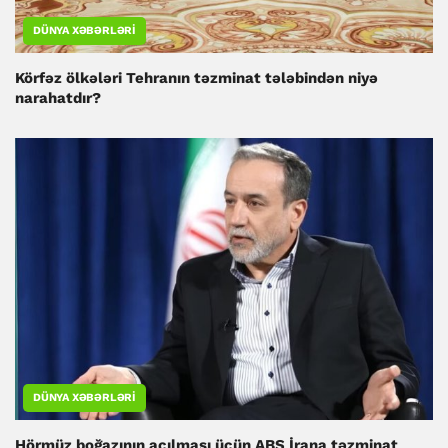
DÜNYA XƏBƏRLƏRI
Körfəz ölkələri Tehranın təzminat tələbindən niyə
narahatdır?
DÜNYA XƏBƏRLƏRI
Hörmüz boğazının açılması üçün ABŞ İrana təzminat