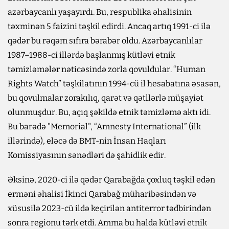
azərbaycanlı yaşayırdı. Bu, respublika əhalisinin
təxminən 5 faizini təşkil edirdi. Ancaq artıq 1991-ci ilə
qədər bu rəqəm sıfıra bərabər oldu. Azərbaycanlılar
1987–1988-ci illərdə başlanmış kütləvi etnik
təmizləmələr nəticəsində zorla qovuldular. “Human
Rights Watch” təşkilatının 1994-cü il hesabatına əsasən,
bu qovulmalar zorakılıq, qarət və qətllərlə müşayiət
olunmuşdur. Bu, açıq şəkildə etnik təmizləmə aktı idi.
Bu barədə "Memorial", “Amnesty International” (ilk
illərində), eləcə də BMT-nin İnsan Haqları
Komissiyasının sənədləri də şahidlik edir.
Əksinə, 2020-ci ilə qədər Qarabağda çoxluq təşkil edən
erməni əhalisi İkinci Qarabağ müharibəsindən və
xüsusilə 2023-cü ildə keçirilən antiterror tədbirindən
sonra regionu tərk etdi. Amma bu halda kütləvi etnik