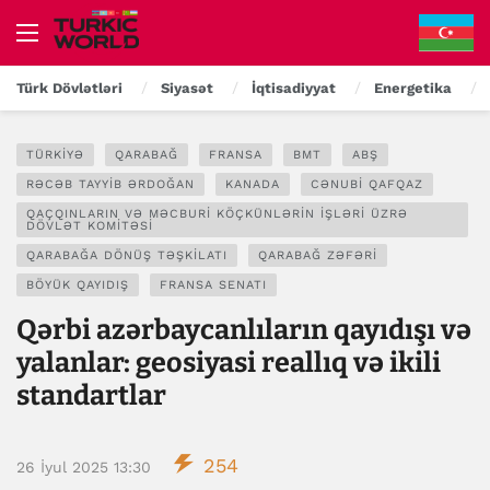
Türk Dövlətləri
Siyasət
İqtisadiyyat
Energetika
TÜRKIYƏ
QARABAĞ
FRANSA
BMT
ABŞ
RƏCƏB TAYYIB ƏRDOĞAN
KANADA
CƏNUBI QAFQAZ
QAÇQINLARIN VƏ MƏCBURI KÖÇKÜNLƏRIN İŞLƏRI ÜZRƏ
DÖVLƏT KOMITƏSI
QARABAĞA DÖNÜŞ TƏŞKILATI
QARABAĞ ZƏFƏRI
BÖYÜK QAYIDIŞ
FRANSA SENATI
Qərbi azərbaycanlıların qayıdışı və
yalanlar: geosiyasi reallıq və ikili
standartlar
254
26 İyul 2025 13:30