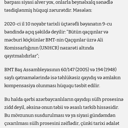
bərpası siyasi alver yox, onlarla beynəlxalq sənədlə
təsdiqlənmiş hüquqi zərurətdir. Məsələn:
2020-ci il 10 noyabr tarixli üçtərəfli bəyanatın 9-cu
bəndində açıq şəkildə deyilir: “Bütün qaçqınlar və
məcburi köçkünlər BMT-nin Qaçqınlar üzrə Ali
Komissarlığının (UNHCR) nəzarəti altında
qayıtmalıdırlar”;
BMT Baş Assambleyasının 60/147 (2005) və 194 (1948)
saylı qətnamələrində isə təhlükəsiz qayıdış və əmlakın
kompensasiya olunması hüququ təsbit edilir.
Bu halda qərbi azərbaycanlıların qayıdışı sülh prosesinə
zidd deyil, əksinə onun təbii və əsaslı tərkib hissəsidir.
Bu mövzunun susdurulması və ya siyasi gündəmdən
çıxarılması sülh prosesini zəiflədir, çünki tarixi ədalət