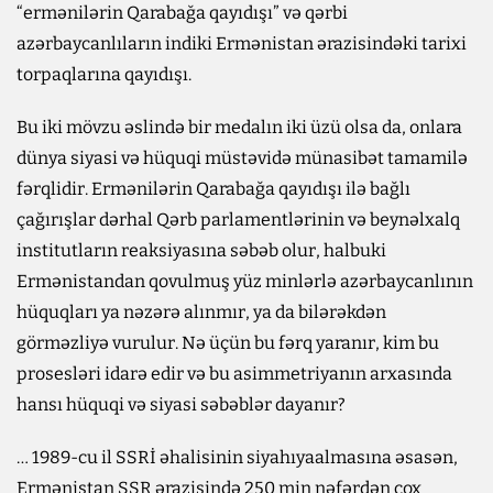
“ermənilərin Qarabağa qayıdışı” və qərbi
azərbaycanlıların indiki Ermənistan ərazisindəki tarixi
torpaqlarına qayıdışı.
Bu iki mövzu əslində bir medalın iki üzü olsa da, onlara
dünya siyasi və hüquqi müstəvidə münasibət tamamilə
fərqlidir. Ermənilərin Qarabağa qayıdışı ilə bağlı
çağırışlar dərhal Qərb parlamentlərinin və beynəlxalq
institutların reaksiyasına səbəb olur, halbuki
Ermənistandan qovulmuş yüz minlərlə azərbaycanlının
hüquqları ya nəzərə alınmır, ya da bilərəkdən
görməzliyə vurulur. Nə üçün bu fərq yaranır, kim bu
prosesləri idarə edir və bu asimmetriyanın arxasında
hansı hüquqi və siyasi səbəblər dayanır?
… 1989-cu il SSRİ əhalisinin siyahıyaalmasına əsasən,
Ermənistan SSR ərazisində 250 min nəfərdən çox