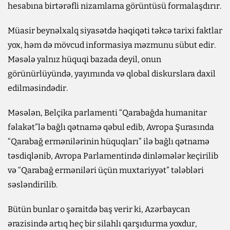
hesabına birtərəfli nizamlama görüntüsü formalaşdırır.
Müasir beynəlxalq siyasətdə həqiqəti təkcə tarixi faktlar
yox, həm də mövcud informasiya məzmunu sübut edir.
Məsələ yalnız hüquqi bazada deyil, onun
görünürlüyündə, yayımında və qlobal diskurslara daxil
edilməsindədir.
Məsələn, Belçika parlamenti “Qarabağda humanitar
fəlakət”lə bağlı qətnamə qəbul edib, Avropa Şurasında
“Qarabağ ermənilərinin hüquqları” ilə bağlı qətnamə
təsdiqlənib, Avropa Parlamentində dinləmələr keçirilib
və “Qarabağ erməniləri üçün muxtariyyət” tələbləri
səsləndirilib.
Bütün bunlar o şəraitdə baş verir ki, Azərbaycan
ərazisində artıq heç bir silahlı qarşıdurma yoxdur,