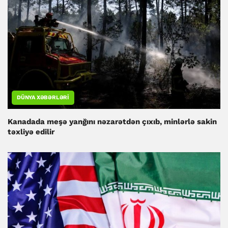
DÜNYA XƏBƏRLƏRI
Kanadada meşə yanğını nəzarətdən çıxıb, minlərlə sakin
təxliyə edilir