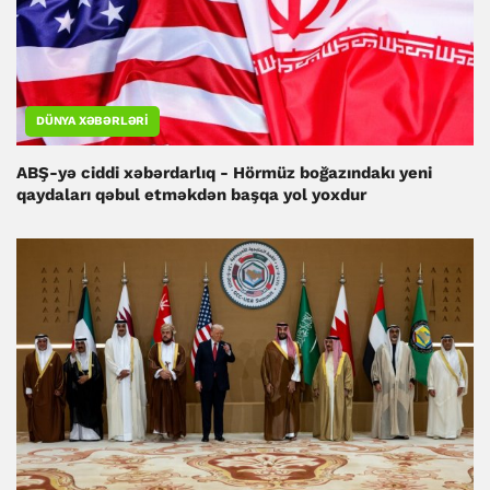
DÜNYA XƏBƏRLƏRI
ABŞ-yə ciddi xəbərdarlıq - Hörmüz boğazındakı yeni
qaydaları qəbul etməkdən başqa yol yoxdur