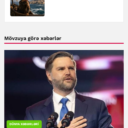
Mövzuya görə xəbərlər
DÜNYA XƏBƏRLƏRI