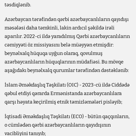
təsdiqlənib.
Azərbaycan tərəfindən qərbi azərbaycanlıların qayıdışı
məsələsi daha təmkinli, lakin ardıcıl şəkildə irəli
aparılır. 2022-ci ildə yaradılmış Qərbi azərbaycanlıların
cəmiyyəti öz missiyasını belə müəyyən etmişdir:
beynəlxalq hüquqa uyğun olaraq, qovulmuş
azərbaycanlıların hüquqlarının müdafiəsi. Bu mövqe
aşağıdakı beynəlxalq qurumlar tərəfindən dəstəklənib:
İslam Əməkdaşlıq Təşkilatı (OIC) - 2023-cü ildə Ciddədə
qəbul etdiyi qərarda Ermənistanda azərbaycanlılara
qarşı həyata keçirilmiş etnik təmizləmələri pisləyib;
İqtisadi Əməkdaşlıq Təşkilatı (ECO) - bütün qaçqınların,
o cümlədən qərbi azərbaycanlıların qayıdışının
vacibliyini tanıyıb;