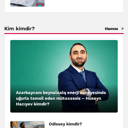
Kim kimdir?
Hamısı
Azərbaycanı beynəlxalq enerji sənayesində
uğurla təmsil edən mütəxəssis – Hüseyn
Hacıyev kimdir?
Odissey kimdir?