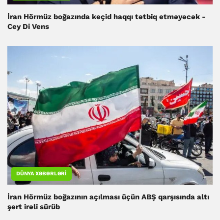
İran Hörmüz boğazında keçid haqqı tətbiq etməyəcək -
Cey Di Vens
DÜNYA XƏBƏRLƏRI
İran Hörmüz boğazının açılması üçün ABŞ qarşısında altı
şərt irəli sürüb