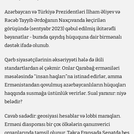
Azərbaycan və Türkiyə Prezidentləri İlham Əliyev və
Rəcəb Tayyib Ərdoğanın Naxçıvanda keçirilən
görüşündə (sentyabr 2023) qəbul edilmiş ikitərəfli
bəyanatlar - burada qayıdış hüququna dair birmənalı
dəstək ifadə olunub.
Qərb siyasətçilərinin əksəriyyəti hələ də ikili
standartlardan əl çəkmir. Onlar Qarabağ erməniləri
məsələsində “insan haqları”na istinad edirlər, amma
Ermənistandan qovulmuş azərbaycanlıların hüquqları
haqqında susmağa üstünlük verirlər. Sual yaranır: niyə
belədir?
Cavab sadədir: geosiyasi hesablar və lobbi maraqları.
Erməni diasporası bir çox ölkələrin qanunverici
orqanlarında təmsil olunur. Təkcə Fransada Senatda beş