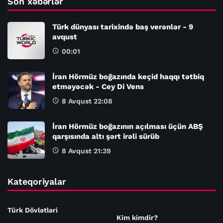
Son xəbərlər
Türk dünyası tarixində baş verənlər - 9
avqust
00:01
İran Hörmüz boğazında keçid haqqı tətbiq
etməyəcək - Cey Di Vens
8 Avqust 22:08
İran Hörmüz boğazının açılması üçün ABŞ
qarşısında altı şərt irəli sürüb
8 Avqust 21:39
Kateqoriyalar
Türk Dövlətləri
Kim kimdir?