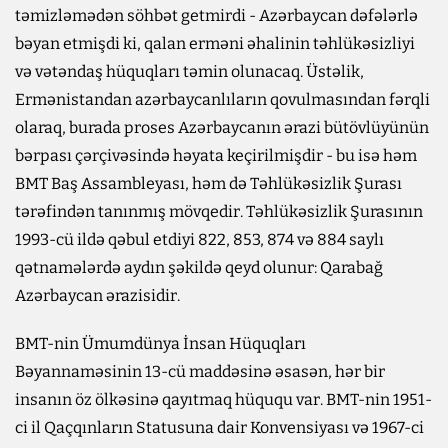
təmizləmədən söhbət getmirdi - Azərbaycan dəfələrlə
bəyan etmişdi ki, qalan erməni əhalinin təhlükəsizliyi
və vətəndaş hüquqları təmin olunacaq. Üstəlik,
Ermənistandan azərbaycanlıların qovulmasından fərqli
olaraq, burada proses Azərbaycanın ərazi bütövlüyünün
bərpası çərçivəsində həyata keçirilmişdir - bu isə həm
BMT Baş Assambleyası, həm də Təhlükəsizlik Şurası
tərəfindən tanınmış mövqedir. Təhlükəsizlik Şurasının
1993-cü ildə qəbul etdiyi 822, 853, 874 və 884 saylı
qətnamələrdə aydın şəkildə qeyd olunur: Qarabağ
Azərbaycan ərazisidir.
BMT-nin Ümumdünya İnsan Hüquqları
Bəyannaməsinin 13-cü maddəsinə əsasən, hər bir
insanın öz ölkəsinə qayıtmaq hüququ var. BMT-nin 1951-
ci il Qaçqınların Statusuna dair Konvensiyası və 1967-ci