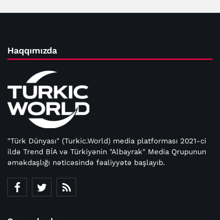
Haqqımızda
"Türk Dünyası" (Turkic.World) media platforması 2021-ci
ildə Trend BİA və Türkiyənin "Albayrak" Media Qrupunun
əməkdaşlığı nəticəsində fəaliyyətə başlayıb.