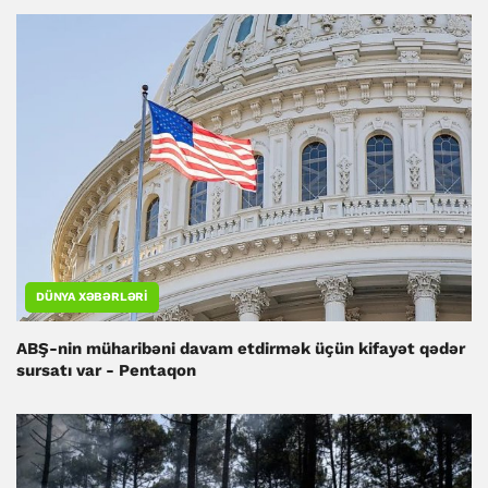
DÜNYA XƏBƏRLƏRI
ABŞ-nin müharibəni davam etdirmək üçün kifayət qədər
sursatı var - Pentaqon