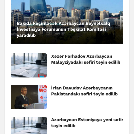
Bakıda keçiriləcək Azərbaycan Beynəlxalq
İnvestisiya Forumunun Təşkilat Komitəsi
yaradılıb
Xəzər Fərhadov Azərbaycan
Malayziyadakı səfiri təyin edilib
İrfan Davudov Azərbaycanın
Pakistandakı səfiri təyin edilib
Azərbaycan Estoniyaya yeni səfir
təyin edilib