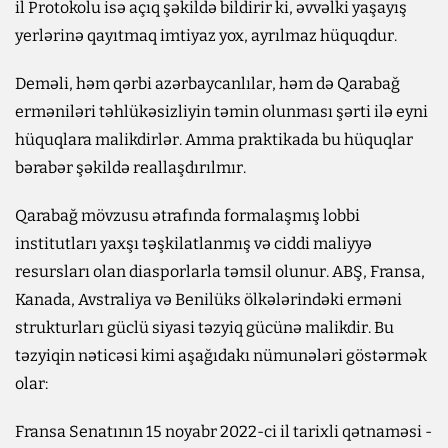
il Protokolu isə açıq şəkildə bildirir ki, əvvəlki yaşayış
yerlərinə qayıtmaq imtiyaz yox, ayrılmaz hüquqdur.
Deməli, həm qərbi azərbaycanlılar, həm də Qarabağ
erməniləri təhlükəsizliyin təmin olunması şərti ilə eyni
hüquqlara malikdirlər. Amma praktikada bu hüquqlar
bərabər şəkildə reallaşdırılmır.
Qarabağ mövzusu ətrafında formalaşmış lobbi
institutları yaxşı təşkilatlanmış və ciddi maliyyə
resursları olan diasporlarla təmsil olunur. ABŞ, Fransa,
Kanada, Avstraliya və Benilüks ölkələrindəki erməni
strukturları güclü siyasi təzyiq gücünə malikdir. Bu
təzyiqin nəticəsi kimi aşağıdakı nümunələri göstərmək
olar:
Fransa Senatının 15 noyabr 2022-ci il tarixli qətnaməsi -