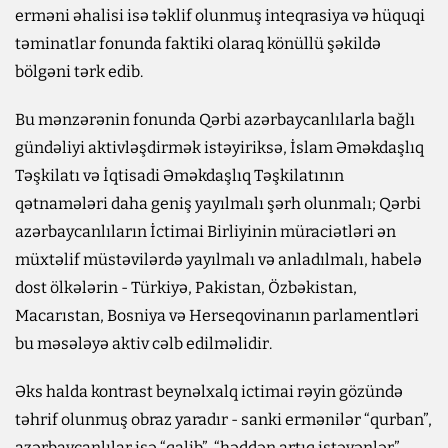
erməni əhalisi isə təklif olunmuş inteqrasiya və hüquqi
təminatlar fonunda faktiki olaraq könüllü şəkildə
bölgəni tərk edib.
Bu mənzərənin fonunda Qərbi azərbaycanlılarla bağlı
gündəliyi aktivləşdirmək istəyiriksə, İslam Əməkdaşlıq
Təşkilatı və İqtisadi Əməkdaşlıq Təşkilatının
qətnamələri daha geniş yayılmalı şərh olunmalı; Qərbi
azərbaycanlıların İctimai Birliyinin müraciətləri ən
müxtəlif müstəvilərdə yayılmalı və anladılmalı, habelə
dost ölkələrin - Türkiyə, Pakistan, Özbəkistan,
Macarıstan, Bosniya və Herseqovinanın parlamentləri
bu məsələyə aktiv cəlb edilməlidir.
Əks halda kontrast beynəlxalq ictimai rəyin gözündə
təhrif olunmuş obraz yaradır - sanki ermənilər “qurban”,
azərbaycanlılar isə “qalib”, “həddən artıq istəyənlər”