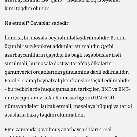
kimi təqdim olunur.
Nə etməli? Cavablar sadədir.
İkincisi, bu məsələ beynəlmiləlləşdirilməlidir. Bunun
üçün bir sıra konkret addımlar atılmalıdır. Qərbi
azərbaycanlıların qayıdışı ilə bağlı təşəbbüslər irəli
sürülməli, bu məsələ dost və tərəfdaş ölkələrin
qanunverici orqanlarının gündəminə daxil edilməlidir.
Paralel olaraq beynəlxalq konfranslar təşkil edilməlidir
- bu tədbirlərdə hüquqşünaslar, tarixçilər, BMT və BMT-
nin Qaçqınlar üzrə Ali Komissarlığının (UNHCR)
nümayəndələri iştirak etməli, məsələyə hüquqi və tarixi
əsaslarla baxış təqdim olunmalıdır.
Eyni zamanda qovulmuş azərbaycanlıların real