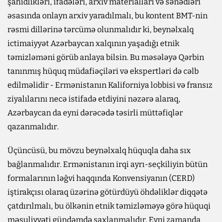
şahidlikləri, ifadələri, arxiv materialları və sənədləri
əsasında onlayn arxiv yaradılmalı, bu kontent BMT-nin
rəsmi dillərinə tərcümə olunmalıdır ki, beynəlxalq
ictimaiyyət Azərbaycan xalqının yaşadığı etnik
təmizləməni görüb anlaya bilsin. Bu məsələyə Qərbin
tanınmış hüquq müdafiəçiləri və ekspertləri də cəlb
edilməlidir - Ermənistanın Kaliforniya lobbisi və fransız
ziyalılarını necə istifadə etdiyini nəzərə alaraq,
Azərbaycan da eyni dərəcədə təsirli müttəfiqlər
qazanmalıdır.
Üçüncüsü, bu mövzu beynəlxalq hüquqla daha sıx
bağlanmalıdır. Ermənistanın irqi ayrı-seçkiliyin bütün
formalarının ləğvi haqqında Konvensiyanın (CERD)
iştirakçısı olaraq üzərinə götürdüyü öhdəliklər diqqətə
çatdırılmalı, bu ölkənin etnik təmizləməyə görə hüquqi
məsuliyyəti gündəmdə saxlanmalıdır. Eyni zamanda