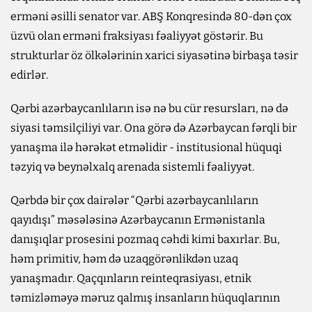
erməni əsilli senator var. ABŞ Konqresində 80-dən çox
üzvü olan erməni fraksiyası fəaliyyət göstərir. Bu
strukturlar öz ölkələrinin xarici siyasətinə birbaşa təsir
edirlər.
Qərbi azərbaycanlıların isə nə bu cür resursları, nə də
siyasi təmsilçiliyi var. Ona görə də Azərbaycan fərqli bir
yanaşma ilə hərəkət etməlidir - institusional hüquqi
təzyiq və beynəlxalq arenada sistemli fəaliyyət.
Qərbdə bir çox dairələr “Qərbi azərbaycanlıların
qayıdışı” məsələsinə Azərbaycanın Ermənistanla
danışıqlar prosesini pozmaq cəhdi kimi baxırlar. Bu,
həm primitiv, həm də uzaqgörənlikdən uzaq
yanaşmadır. Qaçqınların reinteqrasiyası, etnik
təmizləməyə məruz qalmış insanların hüquqlarının