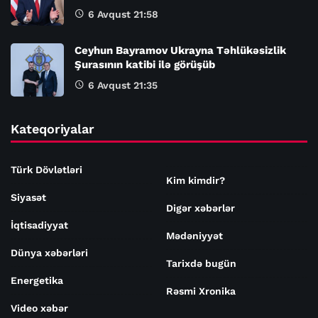
6 Avqust 21:58
Ceyhun Bayramov Ukrayna Təhlükəsizlik
Şurasının katibi ilə görüşüb
6 Avqust 21:35
Kateqoriyalar
Türk Dövlətləri
Kim kimdir?
Siyasət
Digər xəbərlər
İqtisadiyyat
Mədəniyyət
Dünya xəbərləri
Tarixdə bugün
Energetika
Rəsmi Xronika
Video xəbər