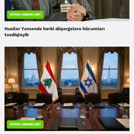
DÜNYA XƏBƏRLƏRI
Husilər Yəməndə hərbi düşərgələrə hücumları
təsdiqləyib
DÜNYA XƏBƏRLƏRI