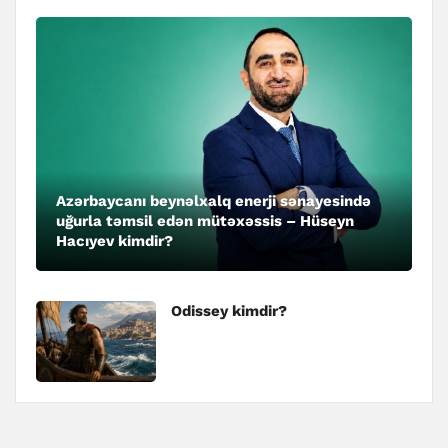
Azərbaycanı beynəlxalq enerji sənayesində
uğurla təmsil edən mütəxəssis – Hüseyn
Hacıyev kimdir?
Odissey kimdir?