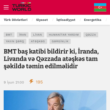
Türk Dövlətləri
Siyasət
İqtisadiyyat
Energetika
BMT
İRAN
LIVAN
HUMANITAR YARDIM
QƏZZA
YAXIN ŞƏRQ
ATƏŞKƏS
GƏRGINLIK
BMT baş katibi bildirir ki, İranda,
Livanda və Qəzzada atəşkəs tam
şəkildə təmin edilməlidir
195
9 İyun 21:00