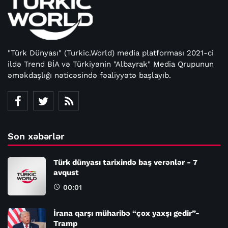
"Türk Dünyası" (Turkic.World) media platforması 2021-ci
ildə Trend BİA və Türkiyənin "Albayrak" Media Qrupunun
əməkdaşlığı nəticəsində fəaliyyətə başlayıb.
Son xəbərlər
Türk dünyası tarixində baş verənlər - 7
avqust
00:01
İrana qarşı müharibə “çox yaxşı gedir”-
Tramp