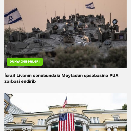
DÜNYA XƏBƏRLƏRI
İsrail Livanın cənubundakı Meyfadun qəsəbəsinə PUA
zərbəsi endirib