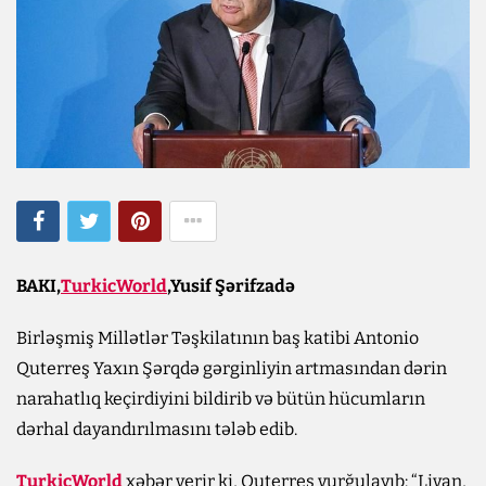
BAKI,
TurkicWorld
,Yusif Şərifzadə
Birləşmiş Millətlər Təşkilatının baş katibi Antonio
Quterreş Yaxın Şərqdə gərginliyin artmasından dərin
narahatlıq keçirdiyini bildirib və bütün hücumların
dərhal dayandırılmasını tələb edib.
TurkicWorld
xəbər verir ki, Quterres vurğulayıb: “Livan,