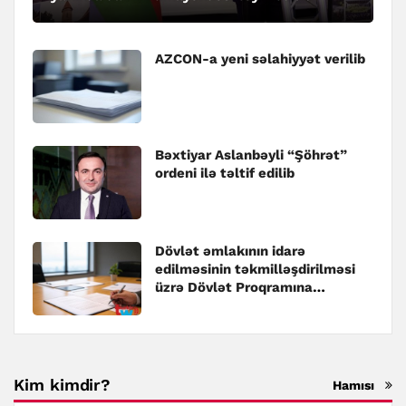
AZCON-a yeni səlahiyyət verilib
Bəxtiyar Aslanbəyli “Şöhrət”
ordeni ilə təltif edilib
Dövlət əmlakının idarə
edilməsinin təkmilləşdirilməsi
üzrə Dövlət Proqramına
dəyişiklik edilib
Kim kimdir?
Hamısı