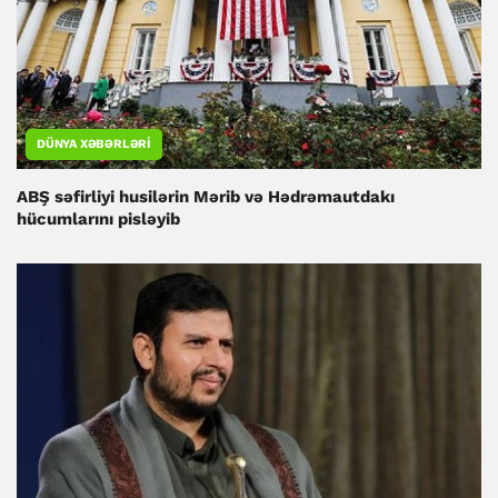
DÜNYA XƏBƏRLƏRI
ABŞ səfirliyi husilərin Mərib və Hədrəmautdakı
hücumlarını pisləyib