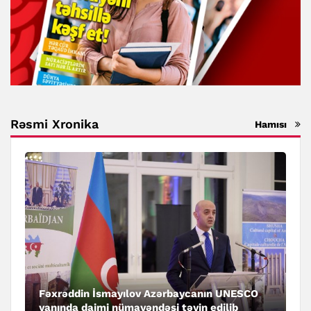
Rəsmi Xronika
Hamısı
Fəxrəddin İsmayılov Azərbaycanın UNESCO
yanında daimi nümayəndəsi təyin edilib