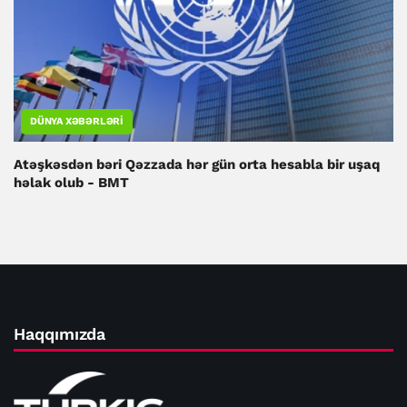
DÜNYA XƏBƏRLƏRI
Atəşkəsdən bəri Qəzzada hər gün orta hesabla bir uşaq
həlak olub - BMT
Haqqımızda