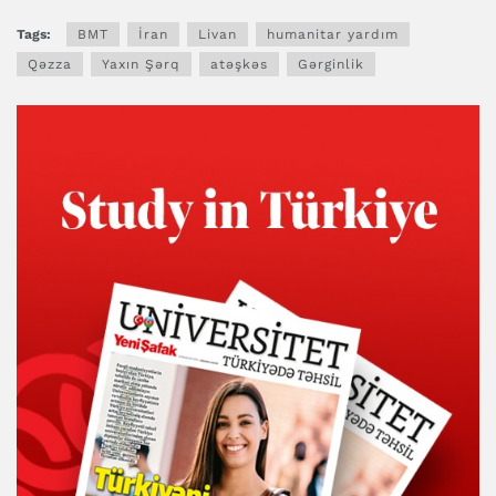
Tags:
BMT
İran
Livan
humanitar yardım
Qəzza
Yaxın Şərq
atəşkəs
Gərginlik