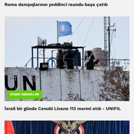
Roma danışıqlarının yeddinci raundu başa çatıb
DIGƏR XƏBƏRLƏR
İsrail bir gündə Cənubi Livana 113 mərmi atıb - UNIFIL