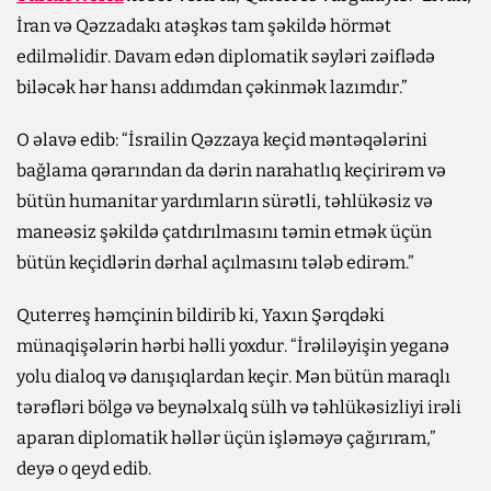
İran və Qəzzadakı atəşkəs tam şəkildə hörmət
edilməlidir. Davam edən diplomatik səyləri zəiflədə
biləcək hər hansı addımdan çəkinmək lazımdır.”
O əlavə edib: “İsrailin Qəzzaya keçid məntəqələrini
bağlama qərarından da dərin narahatlıq keçirirəm və
bütün humanitar yardımların sürətli, təhlükəsiz və
maneəsiz şəkildə çatdırılmasını təmin etmək üçün
bütün keçidlərin dərhal açılmasını tələb edirəm.”
Quterreş həmçinin bildirib ki, Yaxın Şərqdəki
münaqişələrin hərbi həlli yoxdur. “İrəliləyişin yeganə
yolu dialoq və danışıqlardan keçir. Mən bütün maraqlı
tərəfləri bölgə və beynəlxalq sülh və təhlükəsizliyi irəli
aparan diplomatik həllər üçün işləməyə çağırıram,”
deyə o qeyd edib.