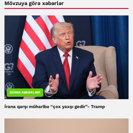
Mövzuya görə xəbərlər
DÜNYA XƏBƏRLƏRI
İrana qarşı müharibə “çox yaxşı gedir”- Tramp