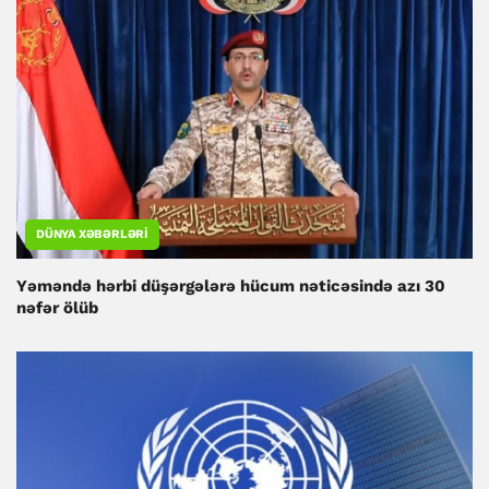
DÜNYA XƏBƏRLƏRI
Yəməndə hərbi düşərgələrə hücum nəticəsində azı 30
nəfər ölüb