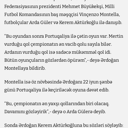
Federasiyasının prezidenti Mehmet Büyükekşi, Milli
Futbol Komandasının baş məşqçisi Vinçenzo Montella,
futbolçular Arda Güler ​​və Kerem Aktürkoğlu ilə danışıb.
“Bu oyundan sonra Portuqaliya ilə çətin oyun var. Mertin
vurduğu qol çempionatın ən vacib qolu sayıla bilər.
Ardanın vurduğu qol isə sadəcə mükəmməl qol idi.
Bütün oyunçuların gözlərdən öpürəm”,- deyə Ərdoğan
Montellaya bildirib.
Montella isə öz növbəsində Ərdoğanı 22 iyun şənbə
günü Portuqaliya ilə keçiriləcək oyuna dəvət edib.
“Bu, çempionatın ən yaxşı qollarından biri olacaq.
Davamını gözləyirik”,- deyə o Arda Gülerə deyib.
Sonda Ərdoğan Kerem Aktürkoğluna bu sözləri söyləyib: