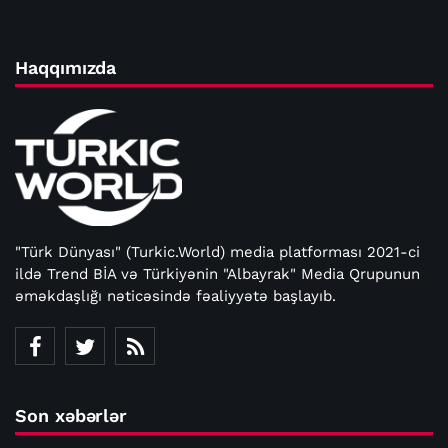
Haqqımızda
"Türk Dünyası" (Turkic.World) media platforması 2021-ci
ildə Trend BİA və Türkiyənin "Albayrak" Media Qrupunun
əməkdaşlığı nəticəsində fəaliyyətə başlayıb.
Son xəbərlər