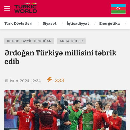
Türk Dövlətləri
Siyasət
İqtisadiyyat
Energetika
RƏCƏB TAYYIB ƏRDOĞAN
ARDA GÜLER
Ərdoğan Türkiyə millisini təbrik
edib
333
19 İyun 2024 12:34