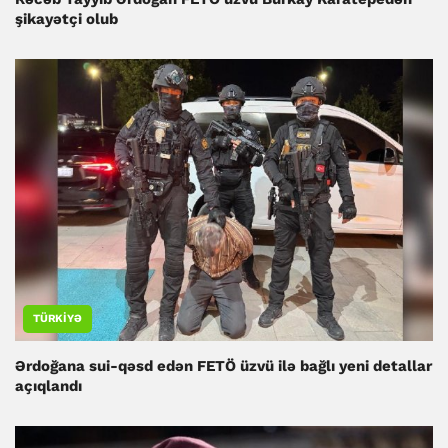
şikayətçi olub
TÜRKIYƏ
Ərdoğana sui-qəsd edən FETÖ üzvü ilə bağlı yeni detallar
açıqlandı