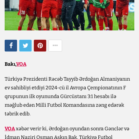
Bakı,
VOA
Türkiyə Prezidenti Rəcəb Tayyib Ərdoğan Almaniyanın
ev sahibliyi etdiyi 2024-cü il Avropa Çempionatının F
qrupunun ilk oyununda Gürcüstanı 3:1 hesabı ilə
məğlub edən Milli Futbol Komandasına zəng edərək
təbrik edib.
VOA
xəbər verir ki, Ərdoğan oyundan sonra Gənclər və
İdman Naziri Osman Aşkın Bak, Türkiyə Futbol