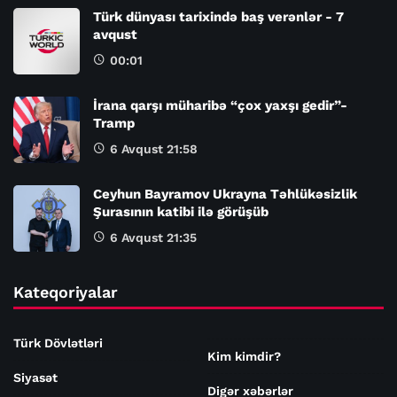
Türk dünyası tarixində baş verənlər - 7
avqust
00:01
İrana qarşı müharibə “çox yaxşı gedir”-
Tramp
6 Avqust 21:58
Ceyhun Bayramov Ukrayna Təhlükəsizlik
Şurasının katibi ilə görüşüb
6 Avqust 21:35
Kateqoriyalar
Türk Dövlətləri
Kim kimdir?
Siyasət
Digər xəbərlər