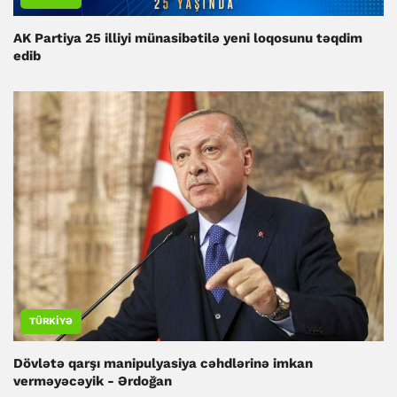
AK Partiya 25 illiyi münasibətilə yeni loqosunu təqdim
edib
TÜRKIYƏ
Dövlətə qarşı manipulyasiya cəhdlərinə imkan
verməyəcəyik - Ərdoğan