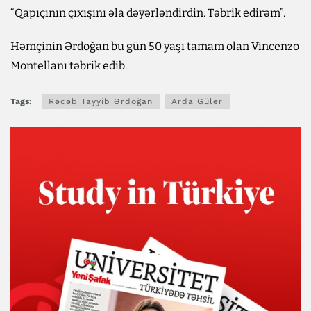
“Qapıçının çıxışını əla dəyərləndirdin. Təbrik edirəm”.
Həmçinin Ərdoğan bu gün 50 yaşı tamam olan Vincenzo
Montellanı təbrik edib.
Tags:
Rəcəb Tayyib Ərdoğan
Arda Güler