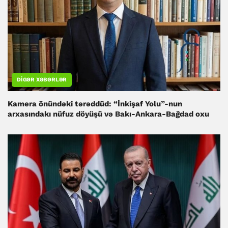
DIGƏR XƏBƏRLƏR
Kamera önündəki tərəddüd: “İnkişaf Yolu”-nun
arxasındakı nüfuz döyüşü və Bakı-Ankara-Bağdad oxu